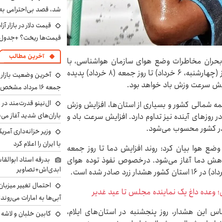
شد، قصد بی‌احترامی به 
قیمت‌ها ریخت؟ +جدول
آخرین مطالب
بحران مخاطرات وضع هوای سازمان هواشناسی، با
تشریح آخرین وضعیت آب‌وهوای کشور اظهار کرد: از امروز (چهارشنبه، ۶ خرداد) تا روز جمعه (۸ خرداد) پدیده
آخرین وضعیت بازار ار
ایش سرعت وزش باد خواهد بود.
جمعه ۱۶ مرداد مشخص شد
ال‌نینو قدرت‌مند در 
نیمه شمالی کشور و بسیاری از استان‌ها، افزایش وزش
باران‌های شدید آغاز می
 روزهای آینده نیز تداوم دارد. افزایش سرعت باد و
 در کشور محسوب می‌شود.
وزیر خزانه‌داری آمری
با ایران را اعلام کرد
ع هوا بیان کرد: روند افزایش دما تا روز جمعه
بدرقه استاد ابوالقا
 روز شنبه (۹ خرداد) مجدد کاهش دما آغاز می‌شود. درخصوص نفوذ توده هوای
ابدی‌اش+تصاویر
احتمال تغییر میزبان
وعده داغ یک نماینده مجلس تا عید غدیر
آبی‌ها به امارات می‌روند
س این هشدار، روز پنجشنبه در استان‌های ایلام،