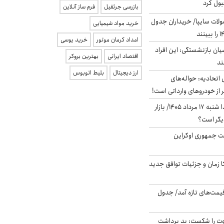
بول کرد
بازرسی جرثقیل
فرم ساز آنلاین
لات سایپا/ خریداران جدول
خرید مواد شیمیایی
امداد کرمان موتور
خرید یوسی
یان بازنشستگی: این افراد
اقتصاد ایرانی
بهترین بروکر
ارز دیجیتال
بلیط اتوبوس
تحادیه: حواله‌های
 از خودروهای وارداتی است!
پیش‌بینی بورس فردا شنبه ۱۷ مرداد ۱۴۰۵/ بازار
یگر است؟
ست جمهوری اوکراین
کا زمان و جزئیات توافق جدید
 قیمت‌های تازه آمد/ جدول
ت را شکست: بد برداشت