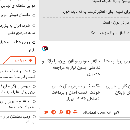
بان وزارت خارجه آمریکا
هوایی منطقه‌ای تبدیل 
ای تنبیه ایران؛ کفگیر ترامپ به ته دیگ خورد!
داستان فروش موی 
بار در ایران - است
ساله دلارهای نفتی
ا در قبال «توافق» چیست؟
زارعی خطاب به خراز
بزنم
بازرگانی
هی 800 میلیونی رویا نیست!
خلافی خودروتو الان ببین، با پلاک و
کد ملی، بدون نیاز به مراجعه
ثبت برند یا خرید برن
حضوری
کسب‌وکار شما مناسب‌ت
ن کارتن خوابی
🦷 سبک و طبیعی مثل دندان
بررسی ویژگی های فن
این ویژگی ها را باید بلد
ش رایگان
خودت! نصب آسان و پرداخت
اقساطی 💳 📍 تهران
۷ اقدام ضروری پس 
راهنمای خانواده‌ها
راهی مطمئن برای ح
نوسان