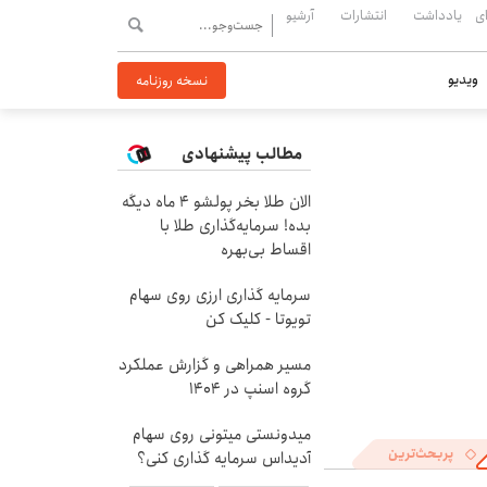
ی
یادداشت
انتشارات
آرشیو
ویدیو
نسخه روزنامه
مطالب پیشنهادی
الان طلا بخر پولشو 4 ماه دیگه
بده! سرمایه‌گذاری طلا با
اقساط بی‌بهره
سرمایه گذاری ارزی روی سهام
تویوتا - کلیک کن
مسیر همراهی و گزارش عملکرد
گروه اسنپ در ۱۴۰۴
میدونستی میتونی روی سهام
پربحث‌ترین
آدیداس سرمایه گذاری کنی؟