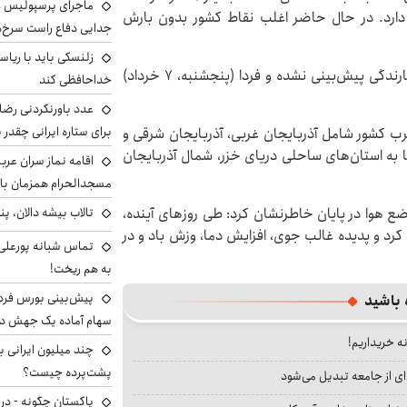
ماجرای پرسپولیس و د
ارد. در حال حاضر اغلب نقاط کشور بدون بارش
جدایی دفاع راست سرخ‌
زلنسکی باید با ریا
ضیائیان افزود: امروز تقریباً در هیچ‌یک از مناطق کشور بارندگی پیش‌بینی نشده و فردا (پنجشنبه، ۷ خرداد)
خداحافظی کند
عدد باورنکردنی رضای
برای ستاره ایرانی چقدر 
رب کشور شامل آذربایجان غربی، آذربایجان شرقی و
ها به استان‌های ساحلی دریای خزر، شمال آذربایجان
اقامه نماز سران عرب
مسجدالحرام همزمان با 
تالاب بیشه دالان، پن
 هوا در پایان خاطرنشان کرد: طی روزهای آینده،
رد و پدیده غالب جوی، افزایش دما، وزش باد و در
تماس شبانه پورعلی‌گ
به هم ریخت!
 باشید
سهام آماده یک جهش د
نه خریداریم!
پشت‌پرده چیست؟
ای از جامعه تبدیل می‌شود
پاکستان چگونه - در