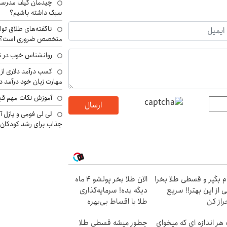
چیدمان کیف مدرسه؛
سبک داشته باشیم؟
ناگفته‌های طلاق توا
متخصص ضروری است؟
روانشناس خوب در ت
کسب درآمد دلاری از 
مهارت زبان خود درآمد د
آموزش نکات مهم قبل 
ارسال
لی لی فومی و پازل آ
جذاب برای رشد کودکان
م بگیر و قسطی طلا بخر!
الان طلا بخر پولشو 4 ماه
 از این بهتر!! سریع
دیگه بده! سرمایه‌گذاری
راز کن
طلا با اقساط بی‌بهره
 هر اندازه ای که میخوای
چطور میشه قسطی طلا