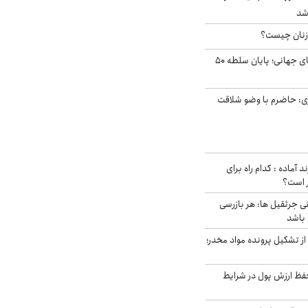
شد
زنان چیست؟
شوک ایران به بازارهای جهانی؛ پایان سلطه ۵۰
ی: حاضرم با وضو شلاقت
د آماده : کدام راه برای
ر است؟
ی جرثقیل ها: هر بازرسی
 باشد
از تشکیل پرونده مواد مخدر؛
فظ ارزش پول در شرایط