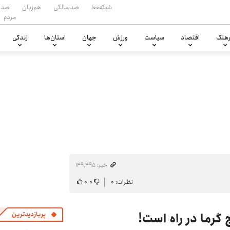
شبکه۱۰۰
صدسالگی
هم‌زبان
صدا
مردم
هنگ
اقتصاد
سیاست
ورزش
جهان
استان‌ها
زندگی
خبر: ۱۴۹٬۴۹۵
نظرات: ۰
۰
-
۰
پربازدیدترین