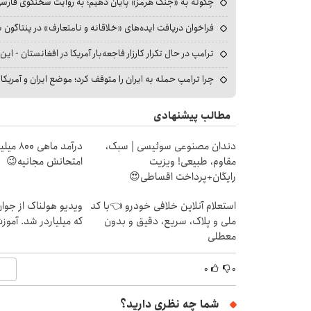
چگونه به «جنگ هرمز» پایان دهیم؛ به روایت سخنگوی فارسی‌ز
فراخوان دریافت ایده‌های «خلاقانه و نامتعارف» در پنتاگون بر
ترامپ در حال تکرار کارزار فاجعه‌بار آمریکا در افغانستان - این 
چرا ترامپ حمله به ایران را متوقف کرد؛ موضع ایران و آمریک
مطالب پیشنهادی
دندان مصنوعی سوئیسی | سبک،
درآمد ما
مقاوم، طبیعی! ویزیت
امتحانش مجانیه😉
رایگان+پرداخت اقساطی😍
استعلام آنلاین خلافی خودرو 👈با کد
ویدیو هولناک از جوا
ملی و پلاک، سریع، دقیق و بدون
که میلیاردر شد. آموز
معطلی
۰
۰
شما چه نظری دارید؟