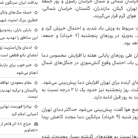
ن، خراسان شمالی و شمال خراسان رضوی و روز جمعه
پدافند ایران سرنگون شد
تهران، گیلان، مازندران، گلستان، خراسان شمالی،
ای گرم قرار می‌گیرند.
خطری بزرگ امنیت شهرون
 مربوط به وزش باد شدید و احتمال خیزش گرد و
بارش باران، رعدوبر
خاک است و بخش دوم به افزایش دما مربوط می‌شود. به‌ویژه در روزهای پنجشنبه (۷ خرداد) و جمعه،
این مناطق را تهدید می‌
هد بود.
ادعای وال‌استریت ژو
لان طی روزهای پایانی هفته با افزایش محسوس دما
اعضای ناتو قطعی است
ش باد، احتمال وقوع آتش‌سوزی در جنگل‌های شمال
خبر خوب برای بازنش
انجام می‌شود
ای آینده برای تهران افزایش دما پیش‌بینی می‌شود.
مقام سعودی: توافقن
روز چهارشنبه بین یک تا ۲ درجه افزایش دما خواهیم داشت، روز پنجشنبه نیز حدود یک تا ۲ درجه نسبت به
پاکستان و ترکیه تهدید
نیست
به روز قبل ادامه دارد.
پیاتزا فهرست نهایی 
ع هوا گفت: پیش‌بینی می‌شود حداکثر دمای تهران
آسیایی اعلام کرد
در روز جمعه به حدود ۳۶ درجه سانتی‌گراد برسد، اما از روز شنبه (۹ خرداد) میانگین دما مجدد کاهش پیدا
حراج ۸۸ اثر ف
+تصاویر
ش‌ها نسبت به هفته‌های گذشته بسیار محدودتر شده