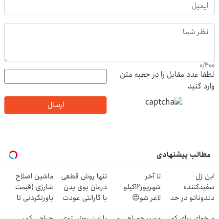
0
/
400
لطفا عدد مقابل را در جعبه متن
وارد کنید
ارسال
مطالب پیشنهادی
این ژل
تا آخر
تنها روش قطعی
ماشین اصلاح
سفیدکننده
شهریور12کیلو
درمان بوی بدن
شارژی (قیمت
دندوناتو در حد
لاغر شو😍
با گارانتی عودت
باورنکردنی تا
لمینت سفید
وجه‼️ همین الان
امشب)
میخوای برای کمر
مسیر همراهی و
با این روش توی
جراحی کمر