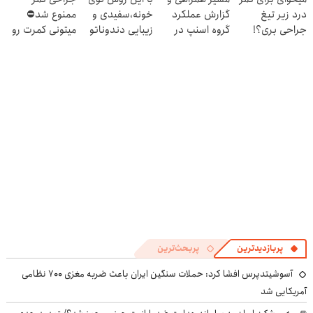
میکنه
ببین
درد زیر تیغ
گزارش عملکرد
خونه،سفیدی و
ممنوع شد⛔
(40%تخفیف)
جراحی بری؟!
گروه اسنپ در
زیبایی دندوناتو
میتونی کمرت رو
◗پرسش‌نامه رو
۱۴۰۴
برگردون
در منزل درمان
پر کن◖
(40%off)
کنی! 👈🏻
پرسش‌نامه
پربازدیدترین
پربحث‌ترین
آسوشیتدپرس افشا کرد: حملات سنگین ایران باعث ضربه مغزی ۷۰۰ نظامی
آمریکایی شد