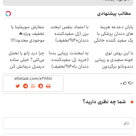
مطالب پیشنهادی
پایان دغدغه هزینه
با اعتماد بنفس لبخند
سفارش سورملینا با
های دندان پزشکی با
بزن (ژل سفیدکننده
تخفیف ویژه🔥
پک سفید کننده خانگی
دندان40%تخفیف)
موجودی محدود!!!!
با این روش توی
به لبخندت زیبایی بده!
چرا درد زانو را تحمل
خونه،سفیدی و زیبایی
(خرید ژل سفیدکننده
می‌کنی؟ خیلی ساده
دندوناتو برگردون
دندان با40%تخفیف)
درمنزل درمانش کن
(40%off)
۰
۱
شما چه نظری دارید؟