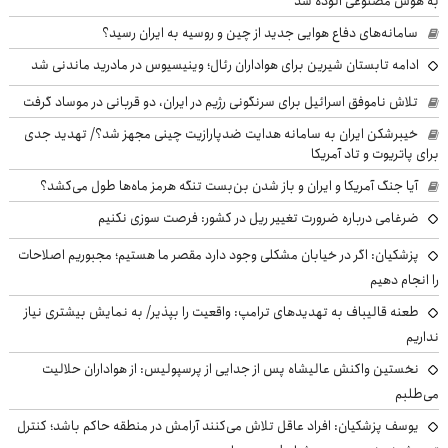
به هوش مصنوعی آلوده شد
سامانه‌های دفاع هوایی جدید از چین و روسیه به ایران رسید؟
ادامه تابستان شیرین برای هواداران رئال؛ وینیسیوس در مادرید ماندنی شد
تلاش ناموفق اسرائیل برای سرنگونی رژیم در ایران، دو قربانی در موساد گرفت
خیبرشکن ایران به سامانه هدایت ضدپارازیت چینی مجهز شد؟/ تهدید جدی
برای پاتریوت و تاد آمریکا
آیا جنگ آمریکا و ایران و باز شدن بن‌بست تنگه هرمز ماه‌ها طول می‌کشد؟
ضرغامی درباره ضرورت تغییر ریل در کشور: فرصت سوزی نکنیم
پزشکیان: اگر در خیابان مشکلی وجود دارد مقصر ما هستیم؛ مجبوریم اصلاحات
را انجام دهیم
طعنه قالیباف به تهدیدهای ترامپ: واقعیت را بپذیر/ به نمایش بیشتری نیاز
نداریم
نخستین واکنش عالیشاه پس از جدایی از پرسپولیس: از هواداران حلالیت
می‌طلبم
یوسف پزشکیان: افراد عاقل تلاش می‌کنند آرامش در منطقه حاکم باشد؛ کنترل