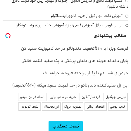
کسب درآمد دلاری از تدریس آنلاین | چگونه از مهارت زبان خود درآمد دلاری
داشته باشیم؟
آموزش نکات مهم قبل از خرید فالوور اینستاگرام
لی لی فومی و پازل آموزشی فومی؛ بازی آموزشی جذاب برای رشد کودکان
مطالب پیشنهادی
فرصت ویژه! با 40٪تخفیف دندوناتو در حد کامپوزیت سفید کن
پایان دغدغه هزینه های دندان پزشکی با پک سفید کننده خانگی
خودروی شما هم با یکبار مراجعه فروخته خواهد شد
این ژل سفیدکننده دندوناتو در حد لمینت سفید میکنه (40%تخفیف)
بازرسی جرثقیل
فرم ساز آنلاین
خرید مواد شیمیایی
امداد کرمان موتور
خرید یوسی
اقتصاد ایرانی
بهترین بروکر
ارز دیجیتال
بلیط اتوبوس
نسخه دسکتاپ