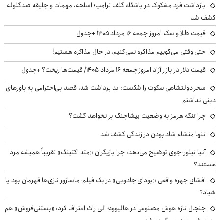
بازداشت فرد مشکوک در باشگاه گلف ترامپ؛ اسلحه، مهمات و جلیقه ضدگلوله
کشف شد
قیمت طلا و سکه امروز جمعه ۱۶ مرداد ۱۴۰۵ +جدول
حتی وقتی می‌گوییم مذاکره نمی‌کنیم، در حال مذاکره هستیم!
قیمت دلار در بازار آزاد امروز جمعه ۱۶ مرداد ۱۴۰۵/ قیمت‌ها ریخت؟ +جدول
سحر دولتشاهی سکوت را شکست: بد برداشت شد، قصد بی‌احترامی به باورهای
دینی نداشتم
چرا تنگه هرمز به وضعیت پیشاجنگ بر نخواهد گشت؟
تنها منشاء شاد بودن در زندگی کشف شد
آنیا تیلور-جوی توضیح می‌دهد: چرا بازیگران «متد اکتینگ» تقریباً همیشه مرد
هستند؟
افشای چهره واقعی «بودای جادویی» در یک فیلم؛ ماساژور نازی‌ها قهرمان بود یا
شیاد؟
جنجال تازه هوش مصنوعی در هالیوود؛ الی راث اعتراف کرد: «بستنی‌فروش» هم