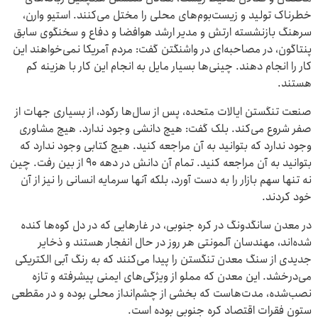
خطرناک تولید و زیست‌بوم‌های محلی را مختل می‌کنند. استیو وارن،
سرهنگ بازنشسته ارتش و مدیر ارشد هوافضا و دفاع و سخنگوی سابق
پنتاگون، در مصاحبه‌ای در واشنگتن گفت: مردم آمریکا نمی‌خواهند این
کار را انجام دهند. چینی‌ها بسیار مایل به انجام این کار با هزینه کم
هستند.
صنعت تنگستن ایالات متحده، پس از سال‌ها رکود، از بسیاری جهات از
صفر شروع می‌کند. بلک گفت: هیچ دانشی وجود ندارد. هیچ مشاوری
وجود ندارد که بتوانید به آن مراجعه کنید. هیچ کتابی وجود ندارد که
بتوانید به آن مراجعه کنید. تمام آن دانش در دهه 90 از بین رفت. چین
نه تنها سهم بازار را به دست آورد، بلکه آنها سرمایه انسانی را نیز از آن
خود کردند.
در معدن سانگدونگ در کره جنوبی، در غارهایی که در دل کوه‌ها کنده
شده‌اند، مهندسان آلمونتی هر روز در حال انفجار هستند و ذخایر
جدیدی از سنگ معدن تنگستن را پیدا می‌کنند که به رنگ آبی الکتریکی
می‌درخشد. این معدن که مملو از ویژگی‌های ایمنی پیشرفته و تازه
نصب‌شده، مدت‌هاست که بخشی از چشم‌انداز محلی بوده و در مقطعی
ستون فقرات اقتصاد کره جنوبی بوده است.