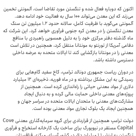
اکنون که دوباره فعال شده و تنگستن مورد تقاضا است، آلمونتی تخمین
می‌زند که این معدن می‌تواند 100 سال به فعالیت خود ادامه دهد.
آلمونتی می‌گوید با ظرفیت کامل، سالانه حدود ۱.۲ میلیون تن سنگ
معدن تنگستن را در معدن کره جنوبی فرآوری خواهد کرد. این شرکت که
ماه گذشته دفتر مرکزی خود را به دلیل همسویی راهبردی با منافع
دفاعی آمریکا از تورنتو به مونتانا منتقل کرد، همچنین در تلاش است
معدنی را در مونتانا بازگشایی کند تا ایالات متحده به عرضه داخلی
دسترسی داشته باشد.
در دوران ریاست جمهوری دونالد ترامپ، کاخ سفید گام‌هایی برای
رسیدگی به این مشکل برداشته و در ماه فوریه، ذخیره‌ای ۱۲ میلیارد
دلاری از مواد معدنی حیاتی را راه‌اندازی کرده است. همچنین از
پروژه‌های معدنی داخلی حمایت مالی کرده و به دنبال ایجاد
مشارکت‌های معدنی با متحدان ایالات متحده در سراسر جهان و
همچنین ایجاد یک بلوک تجاری مواد معدنی بوده است.
دولت ترامپ همچنین از قراردادی برای گروه سرمایه‌گذاری معدنی Cove
Capital مستقر در نیویورک برای ساخت یک کارخانه استخراج و فرآوری
تنگستن به ارزش ۱.۱ میلیارد دلار در کشور آسیای مرکزی قزاقستان