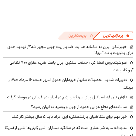
پربازدیدترین
پربحث‌ترین
خیبرشکن ایران به سامانه هدایت ضدپارازیت چینی مجهز شد؟/ تهدید جدی
برای پاتریوت و تاد آمریکا
آسوشیتدپرس افشا کرد: حملات سنگین ایران باعث ضربه مغزی ۷۰۰ نظامی
آمریکایی شد
تغییرات شدید محصولات سایپا/ خریداران جدول امروز جمعه ۱۶ مرداد ۱۴۰۵ را
ببینند
تلاش ناموفق اسرائیل برای سرنگونی رژیم در ایران، دو قربانی در موساد گرفت
سامانه‌های دفاع هوایی جدید از چین و روسیه به ایران رسید؟
خبر مهم برای متقاضیان بازنشستگی: این افراد باید ۵ سال بیشتر کار کنند
مدودف: مایه شرمساری است که در سالگرد بمباران اتمی ژاپنی‌ها نامی از آمریکا
نمی‌برند