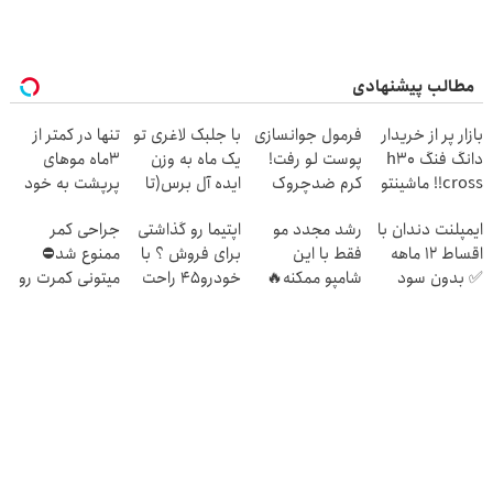
مطالب پیشنهادی
بازار پر از خریدار
فرمول جوانسازی
با جلبک لاغری تو
تنها در کمتر از
دانگ فنگ h30
پوست لو رفت!
یک ماه به وزن
3ماه موهای
cross!! ماشینتو
کرم ضدچروک
ایده آل برس(تا
پرپشت به خود
به راحتی بفروش
جلبک با تخفیف
امشب تخفیف
هدیه دهید🌱
ایمپلنت دندان با
رشد مجدد مو
اپتیما رو گذاشتی
جراحی کمر
ویژه)
شامپوجلبک40%تخفیف
اقساط 12 ماهه
فقط با این
برای فروش ؟ با
ممنوع شد⛔
✅ بدون سود
شامپو ممکنه🔥
خودرو45 راحت
میتونی کمرت رو
بدون ضامن
(تخفیف ویژه
و سریع
در منزل درمان
جام جهانی)
بفروشش
کنی! 👈🏻
پرسش‌نامه