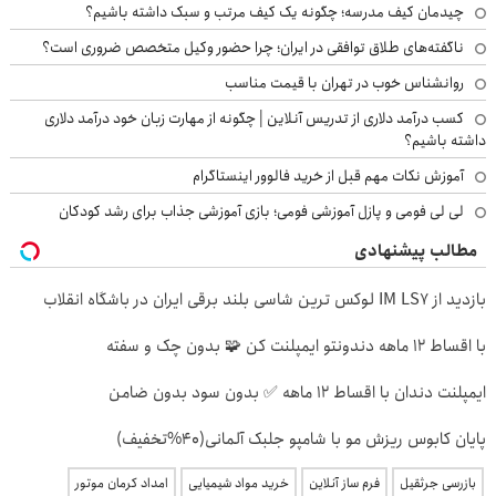
چیدمان کیف مدرسه؛ چگونه یک کیف مرتب و سبک داشته باشیم؟
ناگفته‌های طلاق توافقی در ایران؛ چرا حضور وکیل متخصص ضروری است؟
روانشناس خوب در تهران با قیمت مناسب
کسب درآمد دلاری از تدریس آنلاین | چگونه از مهارت زبان خود درآمد دلاری
داشته باشیم؟
آموزش نکات مهم قبل از خرید فالوور اینستاگرام
لی لی فومی و پازل آموزشی فومی؛ بازی آموزشی جذاب برای رشد کودکان
مطالب پیشنهادی
بازدید از IM LS7 لوکس ترین شاسی بلند برقی ایران در باشگاه انقلاب
با اقساط 12 ماهه دندونتو ایمپلنت کن 🧩 بدون چک و سفته
ایمپلنت دندان با اقساط 12 ماهه ✅ بدون سود بدون ضامن
پایان کابوس ریزش مو با شامپو جلبک آلمانی(40%تخفیف)
بازرسی جرثقیل
فرم ساز آنلاین
خرید مواد شیمیایی
امداد کرمان موتور