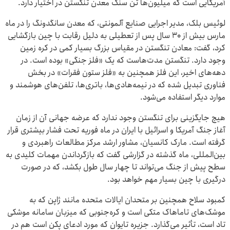
آمریکایی است که میلیون‌ها تن سنگ معدن تنگستن در اختیار دارد.
لوئیس بلک، مدیر اجرایی صنایع آلمونتی، که معدن سانگدونگ را در ماه
مارس بیش از 30 سال پس از تعطیلی به دلیل رقابت با چین بازگشایی
کرد، گفت: معادن تنگستن در مقیاس بزرگ بسیار کمی در کره زمین
وجود دارد. تنگستن مدت‌هاست که یک «فلز جنگی» بوده است. در
دهه‌های اخیر، این فلز همچنین به «فلز ستون فقرات» در بخش
فناوری تبدیل شده که در نیمه‌هادی‌ها، باتری‌ها، تلفن‌های هوشمند و
موارد دیگر استفاده می‌شود.
هیچ جایگزینی برای تنگستن وجود ندارد که عرضه جهانی آن از زمان
آغاز جنگ آمریکا و اسرائیل با ایران در ماه فوریه تحت فشار بیشتری قرار
گرفته است. مارک کانسیان، مشاور ارشد مرکز مطالعات راهبردی و
بین‌المللی، ماه گذشته در گزارشی گفت که بازگرداندن مهمات کلیدی به
سطح پیش از جنگ می‌تواند تا چهار سال طول بکشد، که در صورت
درگیری با چین بسیار مهم خواهد بود.
کمبود سلاح همچنین بر متحدان ایالات متحده مانند ژاپن که به
موشک‌های تاماهاک متکی است و کره‌جنوبی که میزبان سامانه موشکی
تاد است، تأثیر می‌گذارد. جزیره تایوان که مورد ادعای پکن است هم در