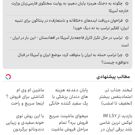
چگونه به «جنگ هرمز» پایان دهیم؛ به روایت سخنگوی فارسی‌زبان وزارت
خارجه آمریکا
فراخوان دریافت ایده‌های «خلاقانه و نامتعارف» در پنتاگون برای تنبیه
ایران؛ کفگیر ترامپ به ته دیگ خورد!
ترامپ در حال تکرار کارزار فاجعه‌بار آمریکا در افغانستان - این بار در ایران -
است
چرا ترامپ حمله به ایران را متوقف کرد؛ موضع ایران و آمریکا در قبال
«توافق» چیست؟
مطالب پیشنهادی
لبخند جذاب تر،
پایان دغدغه هزینه
ماشین ام وی ام
اعتمادبنفس بیشتر
های دندان پزشکی با
گذاشتی برای فروش ؟
(تخفیف تا امشب)
پک سفید کننده خانگی
اینجا سریع و راحت
بفروش
بازدید از IM LS7
میخوای ماشینت سریع
با این روش توی
لوکس ترین شاسی
فروش بره؟ تمام
خونه،سفیدی و زیبایی
بلند برقی ایران در
مراحل فروش ماشیت
دندوناتو برگردون