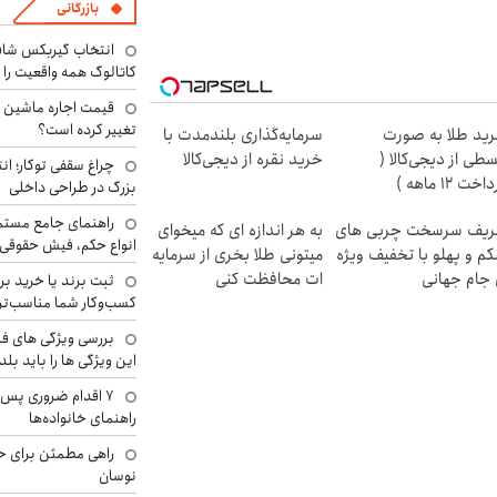
بازرگانی
انتخاب گیربکس شاف
کاتالوگ همه واقعیت را 
تغییر کرده است؟
ید طلا به صورت
سرمایه‌گذاری بلندمدت با
طی از دیجی‌کالا (
خرید نقره از دیجی‌کالا
چراغ سقفی توکار؛ ان
اخت 12 ماهه )
بزرگ در طراحی داخلی
راهنمای جامع مستم
یف سرسخت چربی های
به هر اندازه ای که میخوای
انواع حکم، فیش حقوقی 
م و پهلو با تخفیف ویژه
میتونی طلا بخری از سرمایه
جام جهانی
ات محافظت کنی
ثبت برند یا خرید برن
کسب‌وکار شما مناسب‌ت
بررسی ویژگی های فن
این ویژگی ها را باید بلد
۷ اقدام ضروری پس 
راهنمای خانواده‌ها
راهی مطمئن برای ح
نوسان