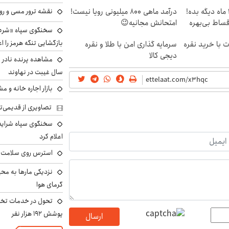
نقشه ترور مسی و رون
الان طلا بخر پولشو 4 ماه دیگه بده!
درآمد ماهی 800 میلیونی رویا نیست!
اقساط بی‌بهره
امتحانش مجانیه😉
سخنگوی سپاه «شرط 
بازگشایی تنگه هرمز را اع
ت با خرید نقره
سرمایه گذاری امن با طلا و نقره
دیجی کالا
سال غیبت در نهاوند
بازار اجاره خانه و 
تصاویری از قدیمی‌ت
سخنگوی سپاه شرایط 
اعلام کرد
استرس روی سلامت ب
نزدیکی مارها به مح
گرمای هوا
تحول در خدمات تخص
پوشش ۱۹۲ هزار نفر
ارسال