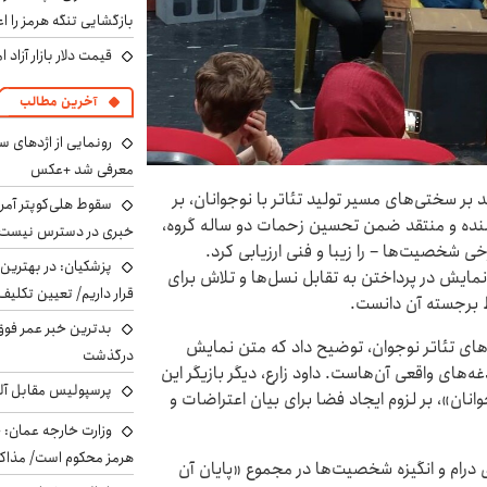
بازگشایی تنگه هرمز را اع
قیمت دلار بازار آزاد امروز شنب
آخرین مطالب
رونمایی از اژدهای 
معرفی شد +عکس
 بر سختی‌های مسیر تولید تئاتر با نوجوانان، بر
سقوط هلی‌کوپتر آمر
نده و منتقد ضمن تحسین زحمات دو ساله گروه،
خبری در دسترس نیست
 شخصیت‌ها – را زیبا و فنی ارزیابی کرد.
پزشکیان‌: در بهترین
ایش در پرداختن به تقابل نسل‌ها و تلاش برای
قرار داریم/ تعیین تکل
ط برجسته آن دانست.
بدترین خبر عمر فوق‌
های تئاتر نوجوان، توضیح داد که متن نمایش
درگذشت
‌های واقعی آن‌هاست. داود زارع، دیگر بازیگر این
پرسپولیس مقابل آل
جوانان»، بر لزوم ایجاد فضا برای بیان اعتراضات و
وزارت خارجه عمان: ح
هرمز محکوم است/ مذاکر
ی درام و انگیزه شخصیت‌ها در مجموع «پایان آن