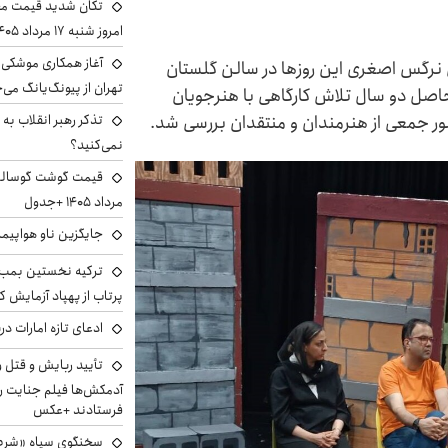
تکان شدید قیمت محص
امروز شنبه ۱۷ مرداد ۱۴۰۵
آغاز همکاری موشکی ا
 نرگس اصغری این روزها در سالن گلستان
تهران از پیونگ‌یانگ می‌
اصل دو سال تلاش کارگاهی با هنرجویان
ر جمعی از هنرمندان و منتقدان بررسی شد.
تذکر رهبر انقلاب به 
نمی‌کنید؟
مرداد ۱۴۰۵ +جدول
جایگزین ناو هواپیما
ترکیه نخستین بمب س
پرتاب از پهپاد آزمایش ک
ادعای تازه امارات در
تأیید ربایش و قتل 
آدمکش‌ها فیلم جنایت را
فرستادند +عکس
سخنگوی سپاه «شرط 