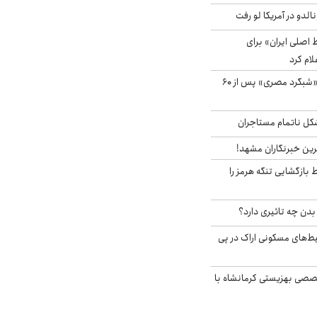
الدو در آمریکا لو رفت
اصلی ایران» برای
لام کرد
مشاهده پرنده نادر «شبگرد مصری» پس از ۶۰
مشکل ناتمام مستاجران
رین خبرنگاران مشهد!
بازگشایی تنگه هرمز را
دن چه تاثیری دارد؟
یط‌های مسکونی اراک در پی
صی بهزیستی کرمانشاه با