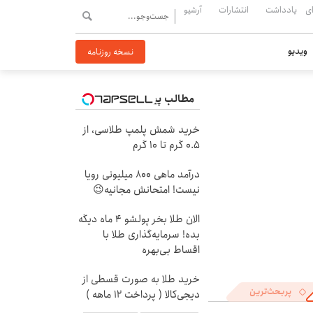
ی
یادداشت
انتشارات
آرشیو
ویدیو
نسخه روزنامه
مطالب پیشنهادی
خرید شمش پلمپ طلاسی، از
۰.۵ گرم تا ۱۰ گرم
درآمد ماهی 800 میلیونی رویا
نیست! امتحانش مجانیه😉
الان طلا بخر پولشو 4 ماه دیگه
بده! سرمایه‌گذاری طلا با
اقساط بی‌بهره
خرید طلا به صورت قسطی از
پربحث‌ترین
دیجی‌کالا ( پرداخت 12 ماهه )