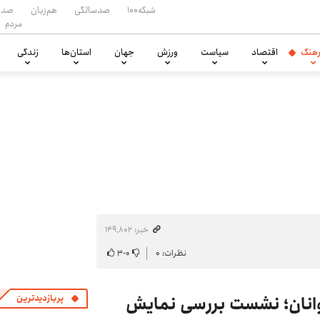
شبکه۱۰۰
صدسالگی
هم‌زبان
صدا
مردم
هنگ
اقتصاد
سیاست
ورزش
جهان
استان‌ها
زندگی
خبر: ۱۴۹٬۸۰۲
نظرات: ۰
۰
-
۳
جوانان؛ نشست بررسی نمایش
پربازدیدترین