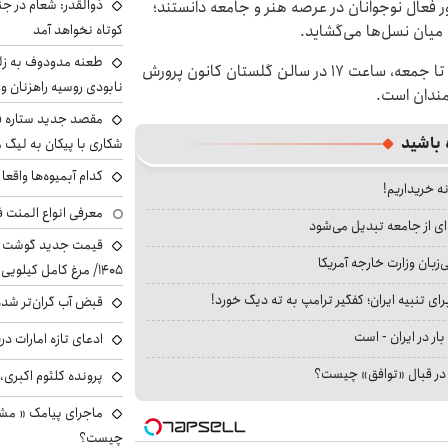
ذوالقدر: شعام در جن
 فعال نوجوانان در عرصه هنر و جامعه دانستند؛
کوتاه نخواهد آمد
 میان نسل‌ها می‌گشاید.
طعنه مدودوف به زلن
نمایش «پایان آن شب» تا ۱۵ خردادماه، روزهای سه‌شنبه تا جمعه، ساعت ۱۷ در سالن گلستان کانون پرورش
نابودی روسیه راهزنان و ق
‌مندان است.
مقصد جدید ستاره 
 باشید
شکاری با پیکان به لیگ م
کدام آبمیوه‌ها واقع
نه خریداریم!
معرفی انواع المنت ف
ای از جامعه تبدیل می‌شود
بان وزارت خارجه آمریکا
۱۴۰۵/ مرغ کامل کیلویی چند شد؟ +جدول
ای تنبیه ایران؛ کفگیر ترامپ به ته دیگ خورد!
قبض آب گران‌تر شده
بار در ایران - است
ادعای تازه امارات در
ا در قبال «توافق» چیست؟
پرونده کلثوم اکبری،
ماجرای پیامک « م
چیست؟