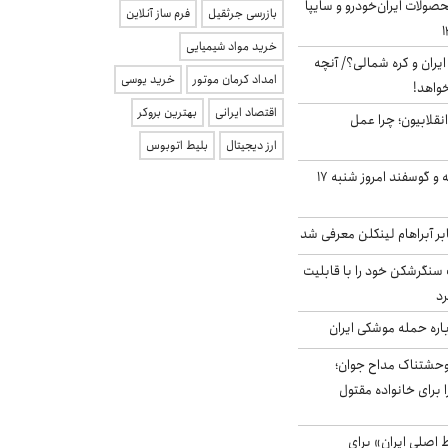
ولات ایران‌خودرو و سایپا
بازرسی جرثقیل
فرم ساز آنلاین
خرید مواد شیمیایی
یران و کره شمالی؟/ آنچه
امداد کرمان موتور
خرید یوسی
خواهد!
اقتصاد ایرانی
بهترین بروکر
انقلابیون؛ چرا عمل
ارز دیجیتال
بلیط اتوبوس
قیمت گوشت گوساله و گوسفند امروز شنبه ۱۷
بر آبراهام لینکلن معرفی شد
نگرشکن خود را با قابلیت
رد
باره حمله موشکی ایران
وحشتناک مداح جوان؛
 برای خانواده مقتول
اصلی ایران» برای