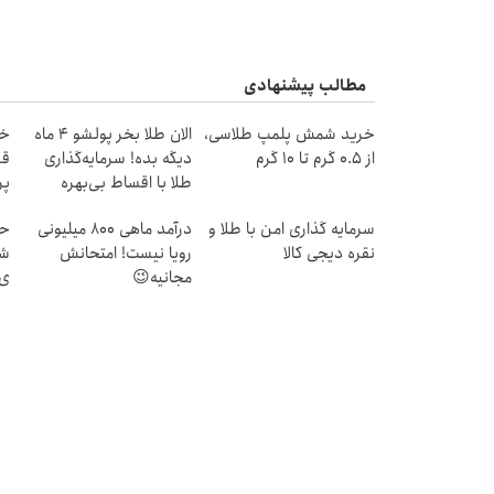
مطالب پیشنهادی
خرید شمش پلمپ طلاسی،
الان طلا بخر پولشو 4 ماه
خر
از ۰.۵ گرم تا ۱۰ گرم
دیگه بده! سرمایه‌گذاری
قس
طلا با اقساط بی‌بهره
پرد
سرمایه گذاری امن با طلا و
درآمد ماهی 800 میلیونی
حر
نقره دیجی کالا
رویا نیست! امتحانش
شک
مجانیه😉
ی 