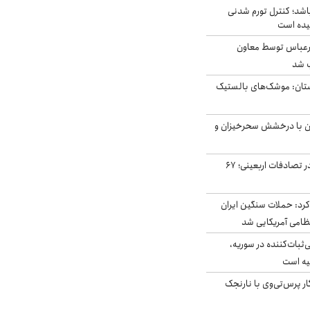
اشد؛ کنترل تورم شدنی
یده است
رعباس توسط معاون
ب شد
تان: موشک‌های بالستیک
ان با درخشش سحرخیزان و
جان باختن ۲۴ زائر در تصادفات اربعینی؛ ۶۷
رد: حملات سنگین ایران
‌ثبات‌کننده در سوریه،
یه است
ار پرس‌تی‌وی با نارنجک