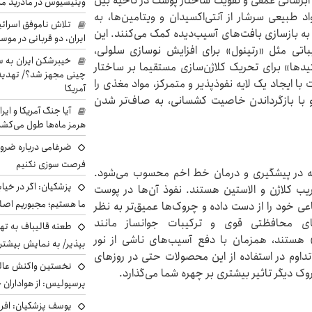
 آبرسانی عمقی و تقویت ساختار پوست در ناحیه بین
وینیسیوس در مادرید م
اد طبیعی سرشار از آنتی‌اکسیدان و ویتامین‌ها، به
تلاش ناموفق اسرائی
 به بازسازی بافت‌های آسیب‌دیده کمک می‌کنند. این
ایران، دو قربانی در موس
یباتی مثل «رتینول» برای افزایش نوسازی سلولی،
خیبرشکن ایران به س
دها» برای تحریک کلاژن‌سازی مستقیما بر ساختار
چینی مجهز شد؟/ تهدید 
 ایجاد یک لایه نفوذپذیر و متمرکز، مواد مغذی را
آمریکا
 و با بازگرداندن خاصیت کشسانی، به صاف‌تر شدن
آیا جنگ آمریکا و ای
هرمز ماه‌ها طول می‌کش
ضرغامی درباره ضرور
فرصت سوزی نکنیم
ه در پیشگیری و درمان خط اخم محسوب می‌شود.
پزشکیان: اگر در خی
ب کلاژن و الاستین هستند. نفوذ آن‌ها در پوست
ما هستیم؛ مجبوریم اصلا
 خود را از دست داده و چروک‌ها عمیق‌تر به نظر
ی محافظتی قوی و ترکیبات جوانساز مانند
طعنه قالیباف به ته
 یا «ترکیبات پپتیدی» هستند، همزمان با دفع آسیب‌های ناشی از نور
بپذیر/ به نمایش بیشتری
تداوم در استفاده از این محصولات حتی در روزهای
نخستین واکنش عالی
 دیگر تاثیر بیشتری بر چهره شما می‌گذارد.
پرسپولیس: از هواداران 
یوسف پزشکیان: افرا