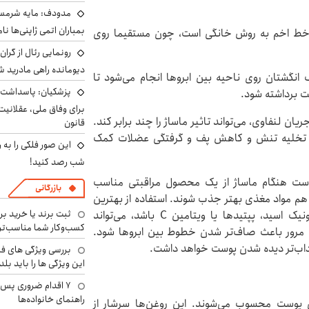
مدودف: مایه شرمسا
بمباران اتمی ژاپنی‌ها نام
ن خط اخم به روش خانگی است، چون مستقیما روی
رونمایی رئال از گرا
دیومانده راهی مادرید ش
ک انگشتان روی ناحیه بین ابروها انجام می‌شود تا
پزشکیان: پاسداشت 
 برداشته شود.
برای وفاق ملی، عقلانیت
ان لنفاوی، می‌تواند تاثیر ماساژ را چند برابر کند.
قانون
 به تخلیه تنش و کاهش پف و گرفتگی عضلات کمک
این صور فلکی را به ر
شب رصد کنید!
 است هنگام ماساژ از یک محصول مراقبتی مناسب
بازرگانی
 هم مواد مغذی بهتر جذب شوند. استفاده از بهترین
ثبت برند یا خرید برن
سرم جوانسازی پوست که حاوی ترکیباتی مثل هیالورونیک اسید، پپتیدها یا ویتامین C باشد، می‌تواند
کسب‌وکار شما مناسب‌ت
 به مرور باعث صاف‌تر شدن خطوط بین ابروها شود.
اداب‌تر دیده شدن پوست خواهد داشت.
بررسی ویژگی های فن
این ویژگی ها را باید بلد
۷ اقدام ضروری پس 
راهنمای خانواده‌ها
ی پوست محسوب می‌شوند. این روغن‌ها سرشار از