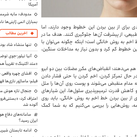
آمریکا
مدودف: مایه شرمسا
بمباران اتمی ژاپنی‌ها نام
 برای از بین بردن این خطوط وجود دارند، اما
آخرین مطالب
 طبیعی، از پیشرفت آن‌ها جلوگیری کنند. هدف ما در
اخم به روش خانگی است؛ اینکه چگونه می‌توان با
تنها منشاء شاد بو
ین خطوط کم کرد و بدون نیاز به مداخلات سنگین،
آنیا تیلور-جوی توضی
«متد اکتینگ» تقریباً 
م می‌دهند: انقباض‌های مکرر عضلات بین دو ابرو
افشای چهره واقعی «
ر حال تمرکز کردن، اخم کردن یا حتی فشار دادن
فیلم؛ ماساژور نازی‌ها قه
یه مدام منقبض می‌شوند و پوست روی آن‌ها را مثل
و کاهش قدرت ترمیم‌پذیری سلول‌ها، این شیارهای
جنجال تازه هوش مصن
ای از بین بردن خط اخم به روش خانگی، باید روی
اعتراف کرد: «بستنی‌ف
آلوده شد
ه، روش‌هایی را بررسی می‌کنیم که به شما کمک
سامانه‌های دفاع هو
ایران رسید؟
ادامه تابستان شیرین