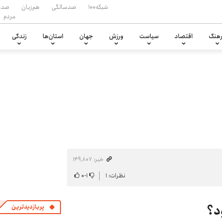
شبکه۱۰۰
صدسالگی
هم‌زبان
صدا
مردم
هنگ
اقتصاد
سیاست
ورزش
جهان
استان‌ها
زندگی
خبر: ۱۴۹٬۸۰۷
نظرات: ۱
۱
-
۰
د؟
پربازدیدترین