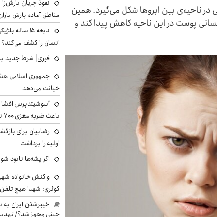
نفوذ جریان بارش‌زا ب
در ناحیه‌ی بین ابروها شکل می‌گیرد. همین
مناطق آماده بارش باران
نی پوست در این ناحیه کاهش پیدا کند و
نابغه ۱۵ ساله 
انسان را کشف می‌کند؟
فوری| شرط جدید برا
جمهوری اسلامی هشد
خیانت می‌دهد
آسوشیتدپرس افشا ک
باعث ضربه مغزی ۷۰۰ نظامی آمریکایی شد
رضاییان برای بازگش
اولیه را برداشت
اگر پشه‌ها نابود شو
واکنش خانواده شهید 
کوثری: شهدا هیچ تلفن 
خیبرشکن ایران به س
چینی مجهز شد؟/ تهدید 