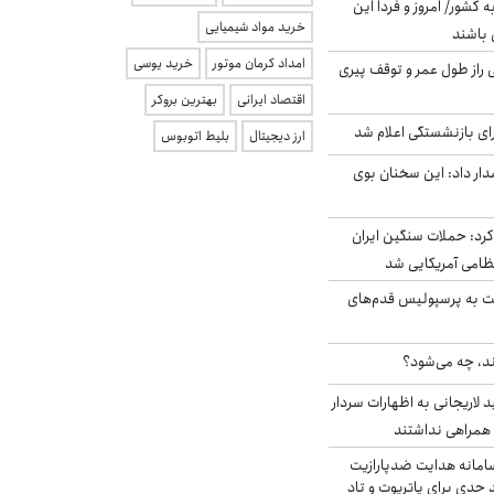
ه کشور/ امروز و فردا این
خرید مواد شیمیایی
 باشند
امداد کرمان موتور
خرید یوسی
بلژیکی راز طول عمر و توقف پیری
اقتصاد ایرانی
بهترین بروکر
ی بازنشستگی اعلام شد
ارز دیجیتال
بلیط اتوبوس
ار داد: این سخنان بوی
رد: حملات سنگین ایران
ت به پرسپولیس قدم‌های
ند، چه می‌شود؟
لاریجانی به اظهارات سردار
همراهی نداشتند
امانه هدایت ضدپارازیت
جدی برای پاتریوت و تاد