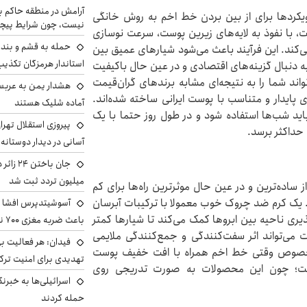
آرامش در منطقه حاکم ب
یکردها برای از بین بردن خط اخم به روش خانگی
نیست، چون شرایط پیچ
می‌شود. رتینول که فرم فعالی از ویتامین A است، با نفوذ به لایه‌های زیرین پوست، سرعت نوسازی
حمله به قشم و بند
ی‌کند. این فرآیند باعث می‌شود شیارهای عمیق بین
استاندار هرمزگان تکذی
به دنبال گزینه‌های اقتصادی و در عین حال باکیفیت
اند شما را به نتیجه‌ای مشابه برندهای گران‌قیمت
هشدار یمن به عربس
 پایدار و متناسب با پوست ایرانی ساخته شده‌اند.
آماده شلیک هستند
باید شب‌ها استفاده شود و در طول روز حتما با یک
پیروزی استقلال تهر
 حداکثر برسد.
آسانی در دیدار دوستانه
میلیون تردد ثبت شد
ده‌ترین و در عین ‌حال موثرترین راه‌ها برای کم‌
 یک کرم ضد چروک خوب معمولا با ترکیبات آبرسان
آسوشیتدپرس افشا ک
یری ناحیه بین ابروها کمک می‌کند تا شیارها کمتر
باعث ضربه مغزی ۷۰۰ نظامی آمریکایی شد
ت می‌تواند اثر سفت‌کنندگی و جمع‌کنندگی ملایمی
فیدان: هر فعالیت بی
 ‌خصوص وقتی خط اخم همراه با افت خفیف پوست
تهدیدی برای امنیت ترک
است؛ چون این محصولات به ‌صورت تدریجی روی
اسرائیلی‌ها به خبرنگ
حمله کردند