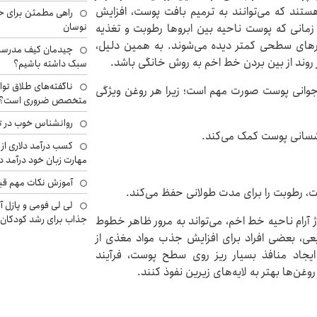
هستند که می‌توانند به ترمیم بافت پوست، افزایش
راهی مطمئن برای ح
نوسان
مانی که پوست ناحیه بین ابروها رطوبت و تغذیه
ارهای سطحی کمتر دیده می‌شوند. به همین دلیل،
چیدمان کیف مدرسه؛
ز روند از بین بردن خط اخم به روش خانگی باشد.
سبک داشته باشیم؟
ناگفته‌های طلاق توا
 جوانی پوست صورت مهم است؛ زیرا هر روغن ویژگی
متخصص ضروری است؟
روانشناس خوب در ت
کسب درآمد دلاری از 
مهارت زبان خود درآمد د
آموزش نکات مهم قبل 
 رطوبت را برای مدت طولانی حفظ می‌کند.
لی لی فومی و پازل آ
جذاب برای رشد کودکان
ژ آرام ناحیه خط اخم، می‌تواند به مرور ظاهر خطوط
طبیعی، بعضی افراد برای افزایش جذب مواد مغذی از
با ایجاد منافذ بسیار ریز روی سطح پوست، فرآیند
غن‌ها بهتر به لایه‌های زیرین نفوذ کنند.