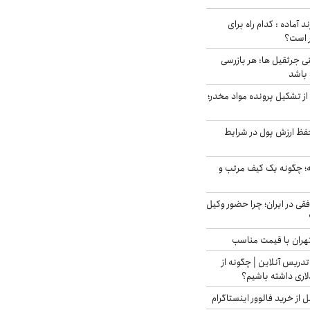
د آماده : کدام راه برای
ر است؟
ی جرثقیل ها: هر بازرسی
 باشد
از تشکیل پرونده مواد مخدر؛
فظ ارزش پول در شرایط
 چگونه یک کیف مرتب و
فقی در ایران؛ چرا حضور وکیل
هران با قیمت مناسب
تدریس آنلاین | چگونه از
لاری داشته باشیم؟
از خرید فالوور اینستاگرام