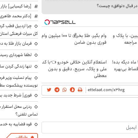
ا در قبال «توافق» چیست؟
[رضا کیمیایی] بازار
[دکتر محمد طاهری]
چرا اردبیل قطب گر
کل میراث فرهنگی استان
ین، با پلاک و
وام بگیر، طلا بخر💰 تا 100 میلیون وام
 مراجعه
فوری بدون ضامن
فرمان بازار طلا به 
لطفا شهرداری رسید
الان طلا بخر پولشو 4 ماه دیگه بده!
استعلام آنلاین خلافی خودرو 👈با کد
تنها زندگی کردن سل
اقساط بی‌بهره
ملی و پلاک، سریع، دقیق و بدون
معطلی
پیام تسلیت وزیر ف
نویسنده پیشکسوت مطب
فوری| شرط جدید برا
ردزنی محل استقرار ش
تماس تلفنی؟
قوه قضاییه به خدمت
بازرگانی