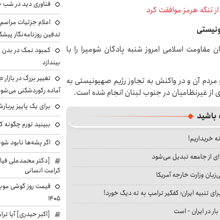
فناوری دید در شب 
از تنگه هرمز موافقت کرد
اعلام جزئیات مراسم 
ونیستی
تدفین روزنامه‌نگار پیشک
ان مقاومت اسلامی امروز شنبه پادگان شومیرا را با
کمبود نمک در بدن می
بیندازد
تغییر بزرگ در بازار 
 و مردم آن و در واکنش به تجاوز رژیم صهیونیستی به
آماده رکوردشکنی می‌شو
از غیرنظامیان در جنوب لبنان انجام شده است.
برای یک پاییز پربار
 باشید
ببینید تورم چگونه کم
نه خریداریم!
اگر پشه‌ها نابود شو
ای از جامعه تبدیل می‌شود
[دکتر محمدعلی فی
کرامت انسانی
بان وزارت خارجه آمریکا
ای تنبیه ایران؛ کفگیر ترامپ به ته دیگ خورد!
۱۴۰۵
بار در ایران - است
[اکبر حیدری] آیا ت