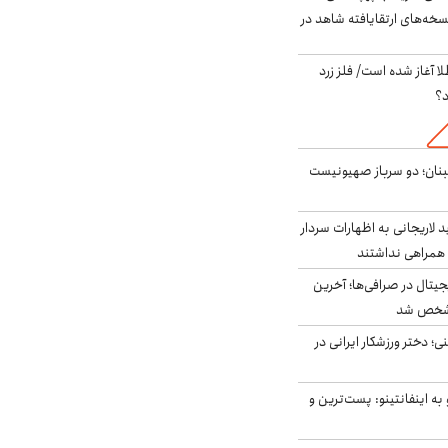
سخه‌های ارتقایافته شاهد در
طلا آغاز شده است/ فلز زرد
د؟
بنان؛ دو سرباز صهیونیست
لاریجانی به اظهارات سردار
همراهی نداشتند
ه ۶ ارز دیجیتال در صرافی‌ها؛ آخرین
 مشخص شد
؛ دختر ورزشکار ایرانی در
به اینفانتینو: پست‌ترین و