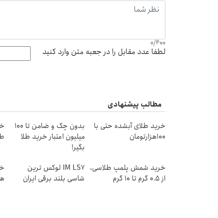
0
/
400
لطفا عدد مقابل را در جعبه متن وارد کنید
مطالب پیشنهادی
خرید طلای آبشده حتی با
بدون چک و ضامن تا 100
۱۰۰هزارتومان
میلیون اعتبار خرید طلا
طل
بگیر!
خرید شمش پلمپ طلاسی،
IM LS7 لوکس ترین
از ۰.۵ گرم تا ۱۰ گرم
شاسی بلند برقی ایران
هز