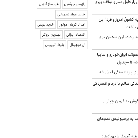
بلژیکی راز طول عمر و توقف پیری
بازرسی جرثقیل
فرم ساز آنلاین
خرید مواد شیمیایی
ه کشور/ امروز و فردا این
امداد کرمان موتور
خرید یوسی
 باشند
اقتصاد ایرانی
بهترین بروکر
ار داد: این سخنان بوی
ارز دیجیتال
بلیط اتوبوس
لات ایران‌خودرو و سایپا
ی بازنشستگی اعلام شد
دگی سالم با درد و افسردگی
گوش به فرمان جبلی و
ت به پرسپولیس قدم‌های
‌های آمریکا با پهپادهای