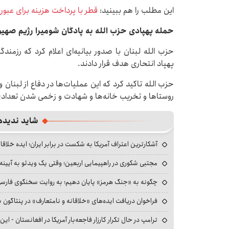
این مطلب را هم ببینید:
قطر با پرداخت هزینه برای عبور 
حمله پهپادی حزب الله به پادگان شومیرا رژیم صهی
حزب الله لبنان با صدور بیانیه‌ای اعلام کرد که رزمندگ
پهپاد انتحاری هدف قرار دادند.
حزب الله تاکید کرد که این عملیات‌ها ‌در دفاع از لبنان
روستاها و تخریب خانه‌ها و شهادت و زخمی شدن تعدادی 
شاید ندیده
آشکارترین اعتراف آمریکا به شکست در برابر ایران؛ ایده خلاقا
مجتبی شکوری در راهپیمایی اربعین؛ وقتی یک ویدئو به آیینه‌
چگونه به «جنگ هرمز» پایان دهیم؛ به روایت سخنگوی فارسی‌ز
فراخوان دریافت ایده‌های «خلاقانه و نامتعارف» در پنتاگون بر
ترامپ در حال تکرار کارزار فاجعه‌بار آمریکا در افغانستان - این 