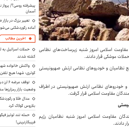
پیشرفته روسی؟/ پرواز ن
آسمان
تغییر بزرگ در بازار 
آماده رکوردشکنی می‌شو
آخرین مطالب
 مقاومت اسلامی امروز شنبه زیرساخت‌های نظامی
حملات اسرائیل به ل
لات موشکی قرار دادند.
کشته شدند
واکنش خانواده شهید 
مع نظامیان و خودروهای نظامی ارتش صهیونیستی
کوثری: شهدا هیچ تلفن 
توقف عرض
ن و خودروهای نظامی ارتش صهیونیستی در اطراف
وضعیت بازار رمزارزها
ندگان مقاومت اسلامی قرار گرفت.
مدال طلا و رکوردشکنی
نیستی
بلاروس کولاک کرد
حمله تند لوئیز فیگو 
مندگان مقاومت اسلامی امروز شنبه نظامیان رژیم
فریبکارترینی!
ر دادند.