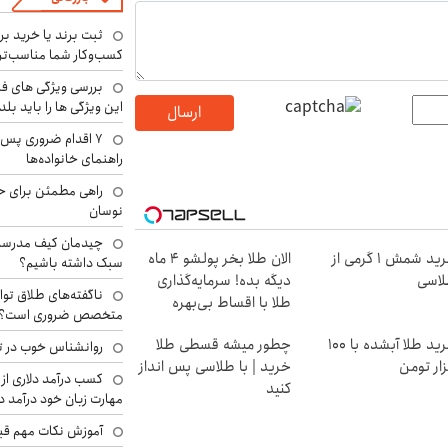
ثبت برند یا خرید برن
کسب‌وکار شما مناسب‌ت
بررسی ویژگی های فن
این ویژگی ها را باید بلد
ارسال
۷ اقدام ضروری پس 
راهنمای خانواده‌ها
راهی مطمئن برای ح
نوسان
چیدمان کیف مدرسه؛
خرید شمش 1 گرمی از
الان طلا بخر پولشو 4 ماه
سبک داشته باشیم؟
اسی
دیگه بده! سرمایه‌گذاری
ناگفته‌های طلاق توا
طلا با اقساط بی‌بهره
متخصص ضروری است؟
خرید طلا آبشده با 100
چطور میشه قسطی طلا
روانشناس خوب در ت
ار تومن
خرید | با طلاسی پس انداز
کسب درآمد دلاری از 
کنید
مهارت زبان خود درآمد د
آموزش نکات مهم قبل 