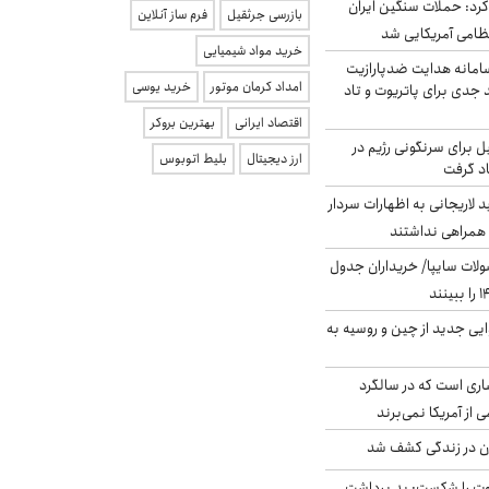
رد: حملات سنگین ایران
بازرسی جرثقیل
فرم ساز آنلاین
خرید مواد شیمیایی
امانه هدایت ضدپارازیت
امداد کرمان موتور
خرید یوسی
جدی برای پاتریوت و تاد
اقتصاد ایرانی
بهترین بروکر
ل برای سرنگونی رژیم در
ارز دیجیتال
بلیط اتوبوس
اد گرفت
لاریجانی به اظهارات سردار
همراهی نداشتند
لات سایپا/ خریداران جدول
ایی جدید از چین و روسیه به
ری است که در سالگرد
ی از آمریکا نمی‌برند
دن در زندگی کشف شد
ت را شکست: بد برداشت