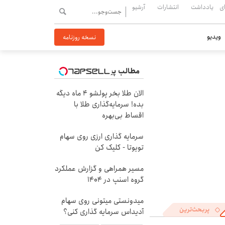
ی
یادداشت
انتشارات
آرشیو
ویدیو
نسخه روزنامه
مطالب پیشنهادی
الان طلا بخر پولشو 4 ماه دیگه
بده! سرمایه‌گذاری طلا با
اقساط بی‌بهره
سرمایه گذاری ارزی روی سهام
تویوتا - کلیک کن
مسیر همراهی و گزارش عملکرد
گروه اسنپ در ۱۴۰۴
میدونستی میتونی روی سهام
پربحث‌ترین
آدیداس سرمایه گذاری کنی؟