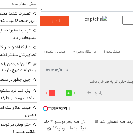
تنش انجام نداد
تغییرات شدید محصو
ارسال
امروز جمعه ۱۶ مرداد ۱۴۰۵ را ببینند
ترامپ دستور تحقیق 
تسلیحات را داد
کنار گذاشتن خبرنگار
منتشرشده: 1
در انتظار بررسی: 0
غیرقابل انتشار: 0
تصاویرشان منتشر نشد
آقایان! خودتان را 
می‌خواهید دروغ بگویید
۱۷:۱۱ - ۱۴۰۵/۰۳/۱۰
چین چطور در صنعت
ید حتی اگر به ضررتان باشد
بازداشت فرد مشکوک 
پاسخ
1
0
اسلحه، مهمات و جلیق
+جدول
ید طلا قسطی شد!!!!!!
الان طلا بخر پولشو 4 ماه
حتی وقتی می‌گوییم م
دیگه بده! سرمایه‌گذاری
مذاکره هستیم!