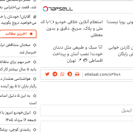
شد، قصد بی‌احترامی به 
آقایان! خودتان را 
هی 800 میلیونی رویا نیست!
استعلام آنلاین خلافی خودرو 👈با کد
می‌خواهید دروغ بگویید
ملی و پلاک، سریع، دقیق و بدون
آخرین مطالب
معطلی
سخنان متناقض ترامپ 
ن کارتن خوابی
🦷 سبک و طبیعی مثل دندان
خبرساز شد
ش رایگان
خودت! نصب آسان و پرداخت
اقساطی 💳 📍 تهران
خبر مهم برای متقاض
باید ۵ سال بیشتر کار کنند
هواشناسی هشدار داد
رگبار باران تا ۵ روز آینده
به این ۵ دلیل
است
ایران‌خودرو امروز با
جمعه ۱۶ مرداد ۱۴۰۵
رشیدی کوچی: پزشکیا