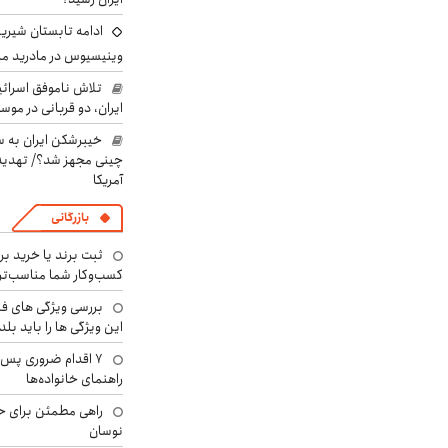
ادامه تابستان شیرین
وینیسیوس در مادرید م
تلاش ناموفق اسرائی
ایران، دو قربانی در موس
خیبرشکن ایران به س
چینی مجهز شد؟/ تهدید 
آمریکا
بازرگانی
ثبت برند یا خرید برن
کسب‌وکار شما مناسب‌ت
بررسی ویژگی های فن
این ویژگی ها را باید بلد
۷ اقدام ضروری پس 
راهنمای خانواده‌ها
راهی مطمئن برای ح
نوسان