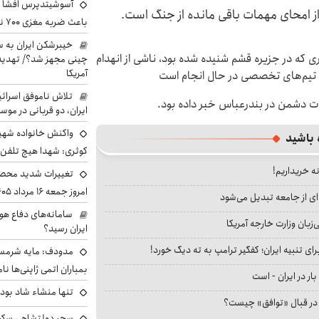
آسوشیتدپرس افشا ک
 امحای مهمات باقی مانده از جنگ است.
باعث ضربه مغزی ۷۰۰ نظامی آمریکایی شد
خیبرشکن ایران به س
ی که در جزیره قشم شنیده شده بود، ناشی از انهدام
چینی مجهز شد؟/ تهدید 
آمریکا
تیم‌های تخصصی در حال انجام است
تلاش ناموفق اسرائی
ات دشمن در بندرعباس خبر داده بود.
ایران، دو قربانی در موس
واکنش خانواده شهید 
 باشید
کوثری: شهدا هیچ تلفن 
نه خریداریم!
تغییرات شدید محصو
امروز جمعه ۱۶ مرداد ۱۴۰۵ را ببینند
ای از جامعه تبدیل می‌شود
سامانه‌های دفاع هو
بان وزارت خارجه آمریکا
ایران رسید؟
ای تنبیه ایران؛ کفگیر ترامپ به ته دیگ خورد!
مدودف: مایه شرمسا
بمباران اتمی ژاپنی‌ها نام
بار در ایران - است
تنها منشاء شاد بو
ا در قبال «توافق» چیست؟
سحر دولتشاهی سکو