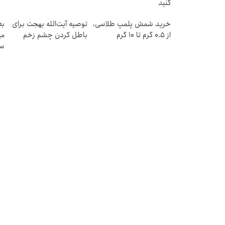
کنید
خرید شمش پلمپ طلاسی،
توصیه آیت‌الله بهجت برای
به
از ۰.۵ گرم تا ۱۰ گرم
باطل کردن چشم زخم
می
سر