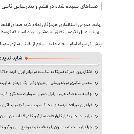
صداهای شنیده شده در قشم و بندرعباس ناشی از
روابط عمومی استانداری هرمزگان اعلام کرد: صدای انفجار
مهمات عمل نکرده متعلق به دشمن بوده است که توسط 
پیش تر سپاه امام سجاد علیه السلام از خنثی سازی مهم
شاید ندیده
آشکارترین اعتراف آمریکا به شکست در برابر ایران؛ ایده خلاقا
مجتبی شکوری در راهپیمایی اربعین؛ وقتی یک ویدئو به آیینه‌
چگونه به «جنگ هرمز» پایان دهیم؛ به روایت سخنگوی فارسی‌ز
فراخوان دریافت ایده‌های «خلاقانه و نامتعارف» در پنتاگون بر
ترامپ در حال تکرار کارزار فاجعه‌بار آمریکا در افغانستان - این 
چرا ترامپ حمله به ایران را متوقف کرد؛ موضع ایران و آمریک