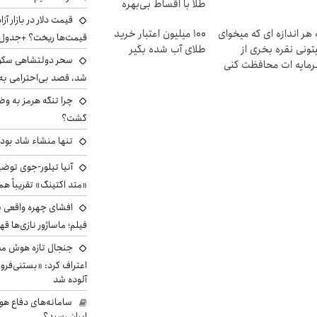
طلا با اقساط بی‌بهره
 هر اندازه ای که میخوای
100 میلیون اعتبار خرید
قیمت‌ها ریخت؟ +جدول
تونی نقره بخری از
طلای آب شده بگیر
سحر دولتشاهی سکو
مایه ات محافظت کنی
شد، قصد بی‌احترامی به 
چرا تنگه هرمز به و
گشت؟
تنها منشاء شاد بو
آنیا تیلور-جوی توضی
«متد اکتینگ» تقریباً 
افشای چهره واقعی «
فیلم؛ ماساژور نازی‌ها قه
جنجال تازه هوش مصن
اعتراف کرد: «بستنی‌ف
آلوده شد
سامانه‌های دفاع هو
ایران رسید؟