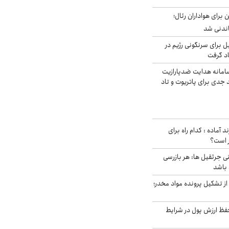
 برای هواداران رئال؛
اندنی شد
ل برای سرنگونی رژیم در
اد گرفت
امانه هدایت ضدپارازیت
جدی برای پاتریوت و تاد
د آماده : کدام راه برای
ر است؟
ی جرثقیل ها: هر بازرسی
 باشد
از تشکیل پرونده مواد مخدر؛
فظ ارزش پول در شرایط