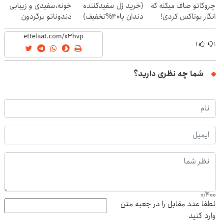
چروکاتو صاف میکنه که
(خرید ژل سفیدکننده
خونه،سفیدی و زیبایی
انگار بوتاکس کردی!
دندان با40%تخفیف)
دندوناتو برگردون
(تخفیف ویژه)
(40%off)
۱
۱
شما چه نظری دارید؟
0
/
400
لطفا عدد مقابل را در جعبه متن
وارد کنید