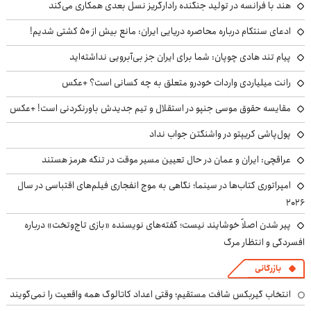
هند با فرانسه در تولید جنگنده رادارگریز نسل بعدی همکاری می‌کند
ادعای سنتکام درباره محاصره دریایی ایران: مانع بیش از ۵۰ کشتی شدیم!
پیام تند هادی چوپان: شما برای ایران جز بی‌آبرویی نداشته‌اید
رانت میلیاردی واردات خودرو متعلق به چه کسانی است؟ +عکس
مقایسه حقوق موسی جنپو در استقلال و تیم جدیدش باورنکردنی است! +عکس
پول‌پاشی کریپتو در واشنگتن جواب نداد
عراقچی: ایران و عمان در حال تعیین مسیر موقت در تنگه هرمز هستند
امپراتوری کتاب‌ها در سینما؛ نگاهی به موج انفجاری فیلم‌های اقتباسی در سال
۲۰۲۶
پیر شدن اصلاً خوشایند نیست؛ گفته‌های نویسنده «بازی تاج‌وتخت» درباره
افسردگی و انتظار مرگ
بازرگانی
انتخاب گیربکس شافت مستقیم؛ وقتی اعداد کاتالوگ همه واقعیت را نمی‌گویند