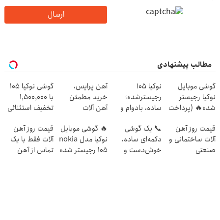
ارسال
مطالب پیشنهادی
گوشی موبایل
نوکیا 105
آهن پرایس،
گوشی نوکیا 105
نوکیا رجیستر
رجیسترشده؛
خرید مطمئن
با 1,500,000
شده🔥 (پرداخت
ساده، بادوام و
آهن آلات
تخفیف استثنائی
درب منزل +
اقتصادی
به مدت محدود
قیمت روز آهن
📞 یک گوشی
🔥 گوشی موبایل
قیمت روز آهن
تخفیف ویژه)
🔥
آلات ساختمانی و
دکمه‌ای ساده،
نوکیا مدل nokia
آلات فقط با یک
صنعتی
خوش‌دست و
105 رجیستر شده
تماس از آهن
بادوام 📱
🔥
پرایس