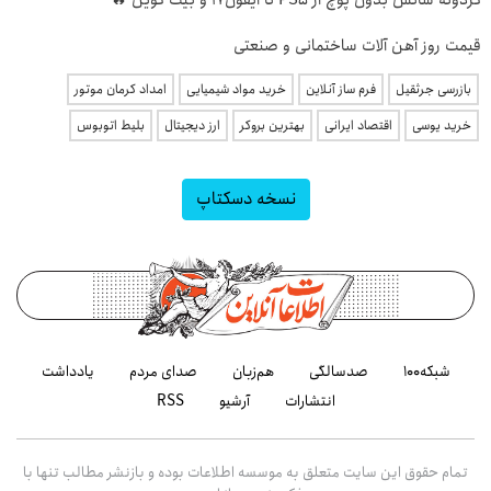
گردونه شانس بدون پوچ از PS5 تا آیفون17 و بیت کوین 🔥
قیمت روز آهن آلات ساختمانی و صنعتی
بازرسی جرثقیل
فرم ساز آنلاین
خرید مواد شیمیایی
امداد کرمان موتور
خرید یوسی
اقتصاد ایرانی
بهترین بروکر
ارز دیجیتال
بلیط اتوبوس
نسخه دسکتاپ
شبکه۱۰۰
صدسالگی
هم‌زبان
صدای مردم
یادداشت
انتشارات
آرشیو
RSS
تمام حقوق این سایت متعلق به موسسه اطلاعات بوده و بازنشر مطالب تنها با