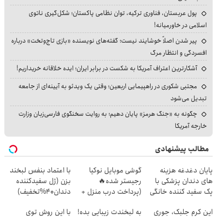
پول عربستان، فناوری ترکیه، توان نظامی پاکستان؛ شکل‌گیری ناتوی
اسلامی در خاورمیانه!
پیر شدن اصلاً خوشایند نیست؛ گفته‌های نویسنده «بازی تاج‌وتخت» درباره
افسردگی و انتظار مرگ
آشکارترین اعتراف آمریکا به شکست در برابر ایران؛ ایده خلاقانه خریداریم!
مجتبی شکوری در راهپیمایی اربعین؛ وقتی یک ویدئو به آیینه‌ای از جامعه
تبدیل می‌شود
چگونه به «جنگ هرمز» پایان دهیم؛ به روایت سخنگوی فارسی‌زبان وزارت
خارجه آمریکا
مطالب پیشنهادی
پایان دغدغه هزینه
گوشی موبایل نوکیا
با اعتماد بنفس لبخند
های دندان پزشکی با
رجیستر شده🔥
بزن (ژل سفیدکننده
پک سفید کننده خانگی
(پرداخت درب منزل +
دندان40%تخفیف)
تخفیف ویژه)
این کرم جلبک، جوری
به لبخندت زیبایی بده!
با این روش توی