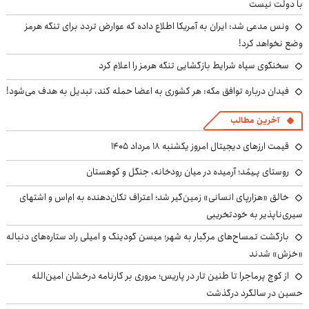
با دولت نیست
ونس مدعی شد: ایران به آمریکا اطلاع داده که عوارض تردد برای تنگه هرمز
وضع نخواهد کرد!
سخنگوی سپاه شرایط بازگشایی تنگه هرمز را اعلام کرد
فیدان درباره توافق مکه: هر کشوری به اعضا حمله کند، تبدیل به هدف می‌شود!
آخرین مطالب
قیمت ارزهای دیجیتال امروز یکشنبه ۱۸ مرداد ۱۴۰۵
روستای پـِیمُد؛ آرمیده در میان رودخانه، جنگل و کوهستان
خالق «هزارپای انسانی» زمین‌گیر شد؛ اعتراف تکان‌دهنده به ام‌اس و اشتهای
سیری‌ناپذیر به خودتخریبی
بازگشت تمساح‌های مرگبار به شهر؛ میسن گودینگ و امیلی راد ستاره‌های دنباله
«خزش» شدند
از کوچ‌ پرماجرا تا طنین تار در پاریس؛ مروری بر کارنامه درخشان امین‌الله
حسین در سالگرد درگذشت