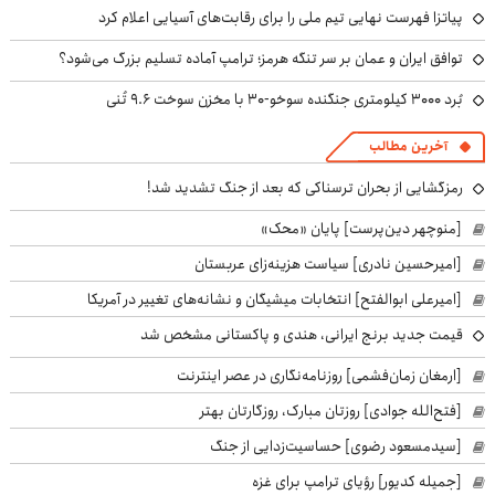
پیاتزا فهرست نهایی تیم ملی را برای رقابت‌های آسیایی اعلام کرد
توافق ایران و عمان بر سر تنگه هرمز؛ ترامپ آماده تسلیم بزرگ می‌شود؟
بُرد ۳۰۰۰ کیلومتری جنگنده سوخو-۳۰ با مخزن سوخت ۹.۶ تُنی
آخرین مطالب
رمزگشایی از بحران ترسناکی که بعد از جنگ تشدید شد!
[منوچهر دین‌پرست] پایان «محک»
[امیرحسین نادری] سیاست هزینه‌زای عربستان
[امیرعلی ابوالفتح] انتخابات میشیگان و نشانه‌های تغییر در آمریکا
قیمت جدید برنج ایرانی، هندی و پاکستانی مشخص شد
[ارمغان زمان‌فشمی] روزنامه‌نگاری در عصر اینترنت
[فتح‌الله جوادی] روزتان مبارک، روزگارتان بهتر
[سیدمسعود رضوی] حساسیت‌زدایی از جنگ
[جمیله کدیور] رؤیای ترامپ برای غزه