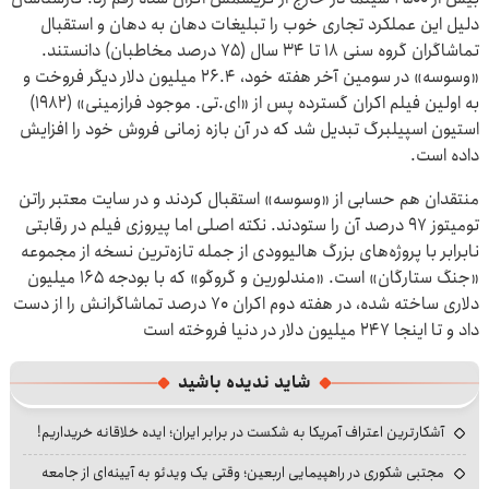
دلیل این عملکرد تجاری خوب را تبلیغات دهان به دهان و استقبال
تماشاگران گروه سنی ۱۸ تا ۳۴ سال (۷۵ درصد مخاطبان) دانستند.
«وسوسه» در سومین آخر هفته خود، ۲۶.۴ میلیون دلار دیگر فروخت و
به اولین فیلم اکران گسترده پس از «ای.تی. موجود فرازمینی» (۱۹۸۲)
استیون اسپیلبرگ تبدیل شد که در آن بازه زمانی فروش خود را افزایش
داده است.
منتقدان هم حسابی از «وسوسه» استقبال کردند و در سایت معتبر راتن
تومیتوز ۹۷ درصد آن را ستودند. نکته اصلی اما پیروزی فیلم در رقابتی
نابرابر با پروژه‌های بزرگ هالیوودی از جمله تازه‌ترین نسخه از مجموعه
«جنگ ستارگان» است. «مندلورین و گروگو» که با بودجه ۱۶۵ میلیون
دلاری ساخته شده، در هفته دوم اکران ۷۰ درصد تماشاگرانش را از دست
داد و تا اینجا ۲۴۷ میلیون دلار در دنیا فروخته است
شاید ندیده باشید
آشکارترین اعتراف آمریکا به شکست در برابر ایران؛ ایده خلاقانه خریداریم!
مجتبی شکوری در راهپیمایی اربعین؛ وقتی یک ویدئو به آیینه‌ای از جامعه