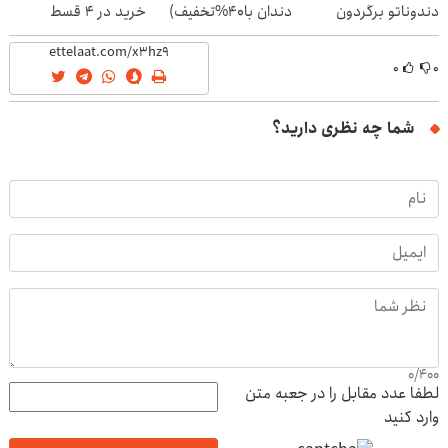
دندوناتو برگردون
دندان با40%تخفیف)
خرید در 4 قسط
(40%off)
۰
۰
شما چه نظری دارید؟
0
/
400
لطفا عدد مقابل را در جعبه متن
وارد کنید