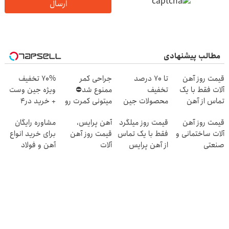
ارسال
مطالب پیشنهادی
قیمت روز آهن
تا 70 درصد
جراحی کمر
70% تخفیف
آلات فقط با یک
تخفیف
ممنوع شد⛔
ویژه جین وست
تماس از آهن
محصولات جین
میتونی کمرت رو
+ خرید در4
پرایس
وست + خرید در
در منزل درمان
قسطه
قیمت روز آهن
قیمت روز میلگرد
آهن پرایس،
مشاوره رایگان
4 قسط
کنی! 👈🏻
آلات ساختمانی و
فقط با یک تماس
قیمت روز آهن
برای خرید انواع
پرسش‌نامه
صنعتی
از آهن پرایس
آلات
آهن و فولاد