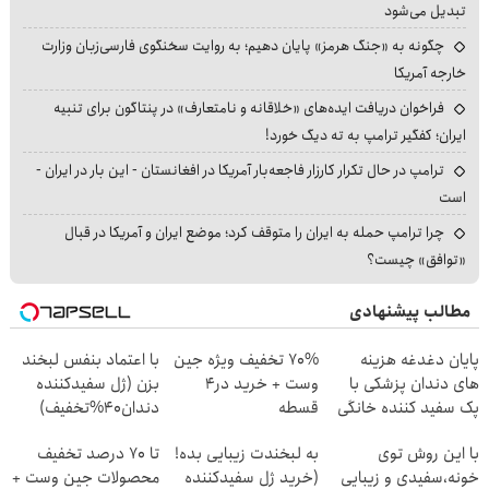
تبدیل می‌شود
چگونه به «جنگ هرمز» پایان دهیم؛ به روایت سخنگوی فارسی‌زبان وزارت
خارجه آمریکا
فراخوان دریافت ایده‌های «خلاقانه و نامتعارف» در پنتاگون برای تنبیه
ایران؛ کفگیر ترامپ به ته دیگ خورد!
ترامپ در حال تکرار کارزار فاجعه‌بار آمریکا در افغانستان - این بار در ایران -
است
چرا ترامپ حمله به ایران را متوقف کرد؛ موضع ایران و آمریکا در قبال
«توافق» چیست؟
مطالب پیشنهادی
پایان دغدغه هزینه
70% تخفیف ویژه جین
با اعتماد بنفس لبخند
های دندان پزشکی با
وست + خرید در4
بزن (ژل سفیدکننده
پک سفید کننده خانگی
قسطه
دندان40%تخفیف)
با این روش توی
به لبخندت زیبایی بده!
تا 70 درصد تخفیف
خونه،سفیدی و زیبایی
(خرید ژل سفیدکننده
محصولات جین وست +