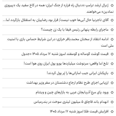
ژنرال ارشد ترامپ «دنبال راه فرار» از جنگ ایران؛ همه در کاخ سفید یک «پیروزی
نمادین» می‌خواهند
آقای تاجرنیا حال آبی‌ها خوب نیست/ قرار بود رضاییان به استقلال بازگردد اما...
ماجرای رابطه پنهانی رئیس فیفا با یک زن چیست؟
ادامه انتقاد از سخنان محمدباقر خرازی؛ در این شرایط حساس بازی با امنیت
ملی است
قیمت گوشت گوساله و گوسفند امروز شنبه ۱۷ مرداد ۱۴۰۵ +جدول
تلخ اما واقعی؛ سرنوشت میلیاردها یورو پول ایران روی هوا است!
بازیکنان ایرانی جیب اماراتی‌ها را پُر پول کردند!
ارزیابی اجرای طرح نظام ارجاع دشتستان در سفر وزیر بهداشت
ورود پای مرغ آذربایجان غربی به بازارهای چین و ویتنام
انهدام باند قاچاق ۵ میلیون لیتری سوخت در بندرعباس
افزایش قیمت طلا امروز شنبه ۱۷ مرداد ۱۴۰۵