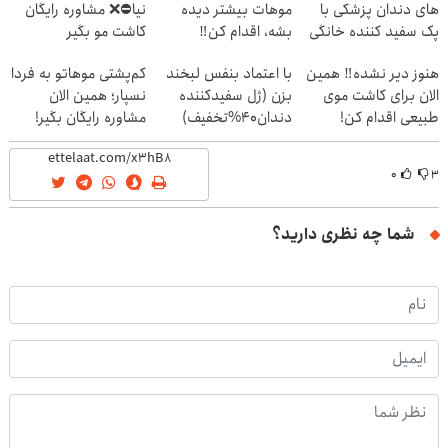
های دندان پزشکی با
موهات بیشتر دیده
نیا⛔️❌ مشاوره رایگان
پک سفید کننده خانگی
بشه، اقدام کن‼️
کاشت مو بگیر
هنوز دیر نشده‼️ همین
با اعتماد بنفس لبخند
کم‌پشتی موهاتو به فردا
الان برای کاشت موی
بزن (ژل سفیدکننده
نسپار؛ همین الان
طبیعی اقدام کن!
دندان40%تخفیف)
مشاوره رایگان بگیر!
۰
۳
شما چه نظری دارید؟