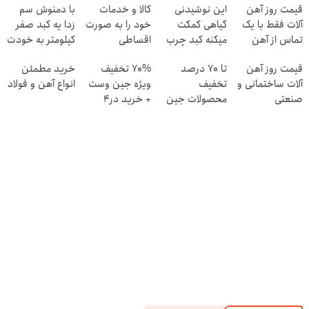
قیمت روز آهن
این نوشیدنی
کالا و خدمات
با دمنوش سم
آلات فقط با یک
گیاهی کمکت
خود را به صورت
زدا یه کبد صفر
تماس از آهن
میکنه کبد چرب
اقساطی
کیلومتر به خودت
پرایس
رو ریشه کن کنی
بفروشید
هدیه بده
قیمت روز آهن
تا 70 درصد
70% تخفیف
خرید مطمئن
آلات ساختمانی و
تخفیف
ویژه جین وست
انواع آهن و فولاد
صنعتی
محصولات جین
+ خرید در4
وست + خرید در
قسطه
4 قسط