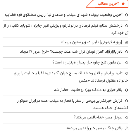
آخرین مطالب
آخرین وضعیت پرونده شهدای میناب و ساعدی‌نیا از زبان سخنگوی قوه قضاییه
درخشش ستاره فیلم فرهادی در لوکارنو؛ ویرژینی افیرا جایزه «لئوپارد کلاب» را از
آن خود کرد
[روزبه کردونی] نامی که زیر ستون می‌ماند
دلار بازار آزاد ۲هزار تومان گران شد؛ علت چیست؟ +نرخ امروز ۱۷ مرداد
این داروی تلخ چاره حل بحران «بنزین» است؟
تأیید ربایش و قتل وحشتناک مداح جوان؛ آدمکش‌ها فیلم جنایت را برای
خانواده مقتول فرستادند +عکس
باقر خرازی به دادگاه ویژه روحانیت احضار شد
گزارش خبرنگار بی‌بی‌سی از سفر با قطار به میناب؛ همه در ایران سوگوار
کشته‌های جنگ هستند
لیونل مسی خداحافظی می‌کند؟
وقتی جنگ، مسیر خبر را تغییر می‌دهد