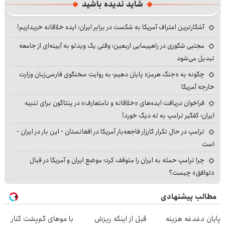
شاید ندیده باشید
آشکارترین اعتراف آمریکا به شکست در برابر ایران؛ ایده خلاقانه خریداریم!
مجتبی شکوری در راهپیمایی اربعین؛ وقتی یک ویدئو به آیینه‌ای از جامعه
تبدیل می‌شود
چگونه به «جنگ هرمز» پایان دهیم؛ به روایت سخنگوی فارسی‌زبان وزارت
خارجه آمریکا
فراخوان دریافت ایده‌های «خلاقانه و نامتعارف» در پنتاگون برای تنبیه
ایران؛ کفگیر ترامپ به ته دیگ خورد!
ترامپ در حال تکرار کارزار فاجعه‌بار آمریکا در افغانستان - این بار در ایران -
است
چرا ترامپ حمله به ایران را متوقف کرد؛ موضع ایران و آمریکا در قبال
«توافق» چیست؟
مطالب پیشنهادی
پایان دغدغه هزینه
قبل از اینکه ریزش
با موهای کم‌پشت کنار