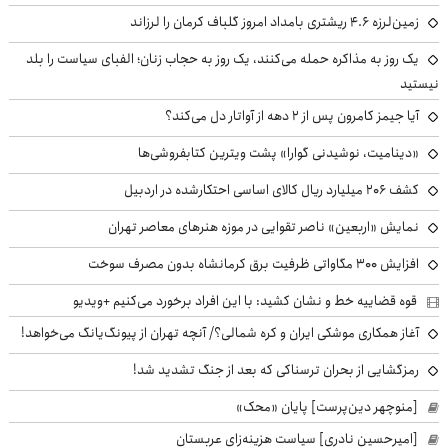
زمین‌لرزه ۴.۶ ریشتری بامداد امروز گلباف کرمان را لرزاند
یک روز به مذاکره حمله می‌کنند، یک روز به حجاب زنان؛ الفبای سیاست را بلد
نیستید
آیا جیمز کامرون پس از ۲ دهه از آواتار دل می‌کند؟
«دینامیت، نوشیدنی گوارا» پشت ویترین کتابفروشی‌ها
کشف ۲۰۶ میلیارد ریال کالای اساسی احتکارشده در اردبیل
نمایش «اربعین» ناصر تقوایی در موزه هنرهای معاصر تهران
افزایش ۳۰۰ مگاواتی ظرفیت برق کرمانشاه بدون مصرف سوخت
قوه قضاییه خط و نشان کشید: با این افراد برخورد می‌کنیم +ویدیو
آغاز همکاری موشکی ایران و کره شمالی؟/ آنچه تهران از پیونگ‌یانگ می‌خواهد!
رمزگشایی از بحران ترسناکی که بعد از جنگ تشدید شد!
[منوچهر دین‌پرست] پایان «محک»
[امیرحسین نادری] سیاست هزینه‌زای عربستان