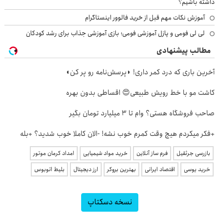
داشته باشیم؟
آموزش نکات مهم قبل از خرید فالوور اینستاگرام
لی لی فومی و پازل آموزشی فومی؛ بازی آموزشی جذاب برای رشد کودکان
مطالب پیشنهادی
آخرین باری که درد کمر داری! ◗پرسش‌نامه رو پر کن◖
کاشت مو با خط رویش طبیعی😍 اقساطی بدون بهره
صاحب فروشگاه هستی؟ وام تا ۳ میلیارد تومان بگیر
+فکر میکردم هیچ وقت کمرم خوب نشه! -الان کاملا خوب شدید؟ +بله
بازرسی جرثقیل
فرم ساز آنلاین
خرید مواد شیمیایی
امداد کرمان موتور
خرید یوسی
اقتصاد ایرانی
بهترین بروکر
ارز دیجیتال
بلیط اتوبوس
نسخه دسکتاپ