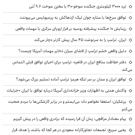
بُرد ۳۰۰۰ کیلومتری جنگنده سوخو-۳۰ با مخزن سوخت ۹.۶ تُنی
توافق سرخ‌ها با ستاره جوان لیگ؛ اژدهاکش به پرسپولیس می‌پیوندد
رزمایش ۱۰ جنگنده پیشرفته روسیه بر فراز اروپای مرکزی با مهمات واقعی
ایران، ترامپ را به سرنوشت ۴۵ سال پیش کارتر دچار می‌کند
دلیل واقعی خشم ترامپ از افشای میزان ذخایر مهمات آمریکا چیست؟
دفتر حفاظت منافع ایران در قاهره: ترامپ برای احیای توافق قبلی التماس
می‌کند
توافق ایران و عمان بر سر تنگه هرمز؛ ترامپ آماده تسلیم بزرگ می‌شود؟
واکنش همتی به اظهارات وزیر خزانه‌داری آمریکا درباره توافق با ایران +جزئیات
پزشکیان: استعفا نخواهم داد؛ می‌ایستم و در برابر کارشکنی‌ها با مردم صحبت
می‌کنم
پیام معنادار عراقچی: زمان آن فرا رسیده که برادری واقعی را در پیش گیریم
یحیی سریع: تجمعات تجاوزکارانه سعودی در هر کجا که باشند را هدف قرار