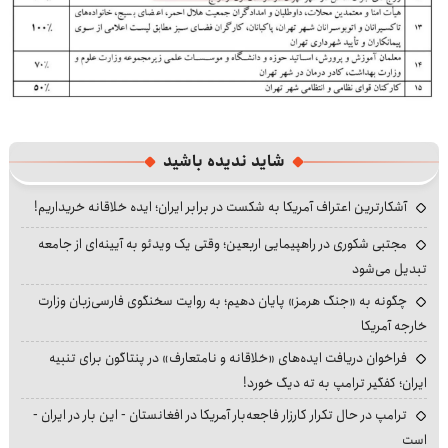
شاید ندیده باشید
آشکارترین اعتراف آمریکا به شکست در برابر ایران؛ ایده خلاقانه خریداریم!
مجتبی شکوری در راهپیمایی اربعین؛ وقتی یک ویدئو به آیینه‌ای از جامعه
تبدیل می‌شود
چگونه به «جنگ هرمز» پایان دهیم؛ به روایت سخنگوی فارسی‌زبان وزارت
خارجه آمریکا
فراخوان دریافت ایده‌های «خلاقانه و نامتعارف» در پنتاگون برای تنبیه
ایران؛ کفگیر ترامپ به ته دیگ خورد!
ترامپ در حال تکرار کارزار فاجعه‌بار آمریکا در افغانستان - این بار در ایران -
است