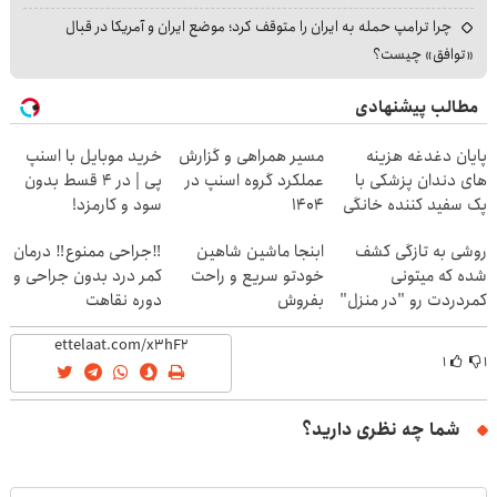
چرا ترامپ حمله به ایران را متوقف کرد؛ موضع ایران و آمریکا در قبال
«توافق» چیست؟
مطالب پیشنهادی
پایان دغدغه هزینه
مسیر همراهی و گزارش
خرید موبایل با اسنپ
های دندان پزشکی با
عملکرد گروه اسنپ در
پی | در ۴ قسط بدون
پک سفید کننده خانگی
۱۴۰۴
سود و کارمزد!
روشی به تازگی کشف
ابنجا ماشین شاهین
‼️جراحی ممنوع‼️ درمان
شده که میتونی
خودتو سریع و راحت
کمر درد بدون جراحی و
کمردردت رو "در منزل"
بفروش
دوره نقاهت
درمان کنی!
۱
۱
شما چه نظری دارید؟