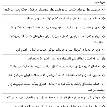
می‌دهیم
ترومپت‌نواز در برابر تک‌تیرانداز؛ وقتی نوای موسیقی بر آتش جنگ پیروز می‌شود!
حمله پهپادی به کشتی متعلق به کشور ترکیه در دریای سیاه
آخرین وضعیت بازار ارز؛ قیمت دلار، یورو و پوند جمعه ۱۶ مرداد مشخص شد
ال‌نینو قدرت‌مند در ایران؛ فصل پاییز با بارش باران‌های شدید آغاز می‌شود
+جزئیات
وزیر خزانه‌داری آمریکا زمان و جزئیات توافق جدید با ایران را اعلام کرد
بدرقه استاد ابوالقاسم قاسم‌زاده به منزل ابدی‌اش+تصاویر
احتمال تغییر میزبان دیدارهای استقلال در آسیا؛ آبی‌ها به امارات می‌روند؟
کابین خلبان و لاشه جنگنده اف-۱۵ آمریکایی که با پدافند ایران سرنگون شد
حمله سگ‌های ولگرد به یک کودک ۹ ساله؛ خطری بزرگ امنیت شهروندان را
تهدید می‌کند
بارش باران، رعدوبرق و طوفان شدید؛ خطر سیل این مناطق را تهدید می‌کند
ادعای وال‌استریت ژورنال: حمله روسیه به یکی از اعضای ناتو قطعی است