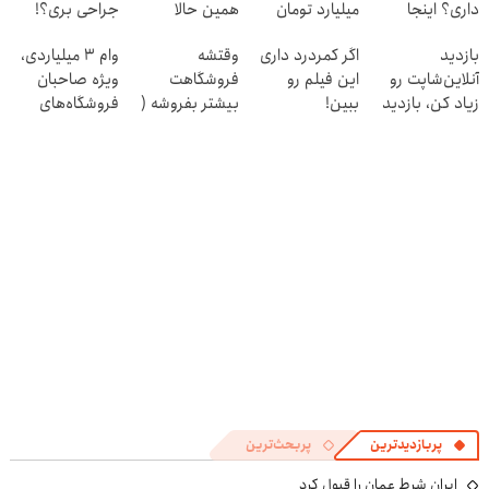
داری؟ اینجا
میلیارد تومان
همین حالا
جراحی بری؟!
سریع بفروشش
بگیر
درخواست اعتبار
◗پرسش‌نامه رو
بازدید
اگر کمردرد داری
وقتشه
وام ۳ میلیاردی،
بده 🎯
پر کن◖
آنلاین‌شاپت رو
این فیلم رو
فروشگاهت
ویژه صاحبان
زیاد کن، بازدید
ببین!
بیشتر بفروشه (
فروشگاه‌های
بالاتر = درآمد
◗پرسش‌نامه رو
همین الان ثبت
آنلاین و حضوری
بیشتر
پر کن◖
نام کن )
پربازدیدترین
پربحث‌ترین
ایران شرط عمان را قبول کرد