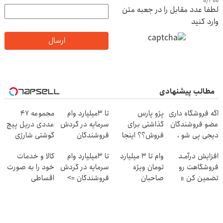
0
/
400
لطفا عدد مقابل را در جعبه متن
وارد کنید
ارسال
مطالب پیشنهادی
اگه فروشگاه داری
پژو پارس
تا 3میلیارد وام
مجموعه 47
عضو فروشندگان
گذاشتی برای
سرمایه در گردش
عددی دریل پیچ
دیجی پی شو ،
فروش؟؟ اینجا
فروشندگان
گوشتی شارژی
فروش رو بالا ببر
راحت بفروشش
(تخفیف به مدت
افزایش درآمـد
وام تا ۳ میلیارد
تا 3میلیارد وام
کالا و خدمات
محدود)
فروشگاهت رو
تومان ویژه
سرمایه در گردش
خود را به صورت
تضمین کن «
صاحبان
فروشندگان =>
اقساطی
فروشگاهت رو
فروشگاه‌های
فروشگاهت رو
بفروشید
ثبت کن »
آنلاین و حضوری
ثبت کن