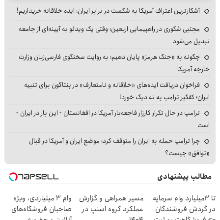
آشکارترین اعتراف آمریکا به شکست در برابر ایران؛ ایده خلاقانه خریداریم!
مجتبی شکوری در راهپیمایی اربعین؛ وقتی یک ویدئو به آیینه‌ای از جامعه
تبدیل می‌شود
چگونه به «جنگ هرمز» پایان دهیم؛ به روایت سخنگوی فارسی‌زبان وزارت
خارجه آمریکا
فراخوان دریافت ایده‌های «خلاقانه و نامتعارف» در پنتاگون برای تنبیه
ایران؛ کفگیر ترامپ به ته دیگ خورد!
ترامپ در حال تکرار کارزار فاجعه‌بار آمریکا در افغانستان - این بار در ایران -
است
چرا ترامپ حمله به ایران را متوقف کرد؛ موضع ایران و آمریکا در قبال
«توافق» چیست؟
مطالب پیشنهادی
تا 3میلیارد وام سرمایه
مسیر همراهی و گزارش
وام ۳ میلیاردی، ویژه
در گردش فروشندگان
عملکرد گروه اسنپ در
صاحبان فروشگاه‌های
=> فروشگاهت رو ثبت
۱۴۰۴
آنلاین و حضوری