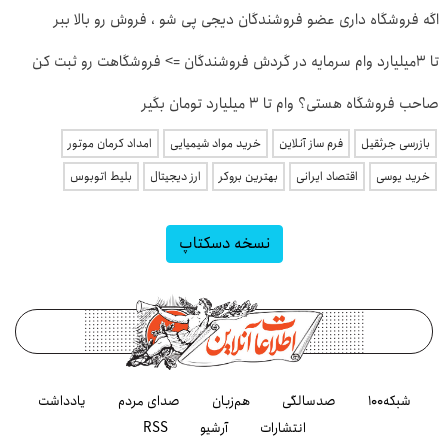
اگه فروشگاه داری عضو فروشندگان دیجی پی شو ، فروش رو بالا ببر
تا 3میلیارد وام سرمایه در گردش فروشندگان => فروشگاهت رو ثبت کن
صاحب فروشگاه هستی؟ وام تا ۳ میلیارد تومان بگیر
بازرسی جرثقیل
فرم ساز آنلاین
خرید مواد شیمیایی
امداد کرمان موتور
خرید یوسی
اقتصاد ایرانی
بهترین بروکر
ارز دیجیتال
بلیط اتوبوس
نسخه دسکتاپ
شبکه۱۰۰
صدسالگی
هم‌زبان
صدای مردم
یادداشت
انتشارات
آرشیو
RSS