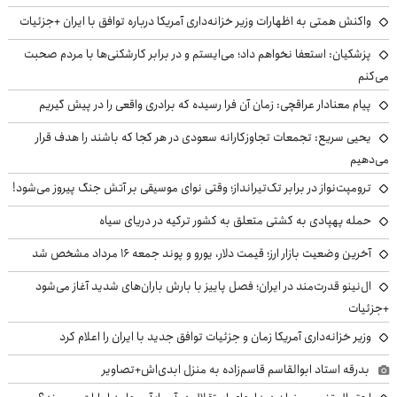
واکنش همتی به اظهارات وزیر خزانه‌داری آمریکا درباره توافق با ایران +جزئیات
پزشکیان: استعفا نخواهم داد؛ می‌ایستم و در برابر کارشکنی‌ها با مردم صحبت
می‌کنم
پیام معنادار عراقچی: زمان آن فرا رسیده که برادری واقعی را در پیش گیریم
یحیی سریع: تجمعات تجاوزکارانه سعودی در هر کجا که باشند را هدف قرار
می‌دهیم
ترومپت‌نواز در برابر تک‌تیرانداز؛ وقتی نوای موسیقی بر آتش جنگ پیروز می‌شود!
حمله پهپادی به کشتی متعلق به کشور ترکیه در دریای سیاه
آخرین وضعیت بازار ارز؛ قیمت دلار، یورو و پوند جمعه ۱۶ مرداد مشخص شد
ال‌نینو قدرت‌مند در ایران؛ فصل پاییز با بارش باران‌های شدید آغاز می‌شود
+جزئیات
وزیر خزانه‌داری آمریکا زمان و جزئیات توافق جدید با ایران را اعلام کرد
بدرقه استاد ابوالقاسم قاسم‌زاده به منزل ابدی‌اش+تصاویر