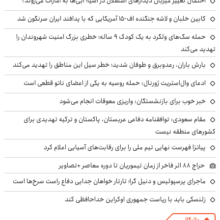
احتمال تغییر میزبان دیدارهای استقلال در آسیا؛ آبی‌ها به امارات می‌روند؟
کابین خلبان و لاشه جنگنده اف-۱۵ آمریکایی که با پدافند ایران سرنگون شد
حمله سگ‌های ولگرد به یک کودک ۹ ساله؛ خطری بزرگ امنیت شهروندان را
تهدید می‌کند
بارش باران، رعدوبرق و طوفان شدید؛ خطر سیل این مناطق را تهدید می‌کند
ادعای وال‌استریت ژورنال: حمله روسیه به یکی از اعضای ناتو قطعی است
خبر خوب برای بازنشستگان: واریزی معوقات انجام می‌شود
مقام سعودی: توافقنامه دفاعی عربستان، پاکستان و ترکیه تهدیدی برای
کشورهای منطقه نیست
پیاتزا فهرست نهایی تیم ملی را برای رقابت‌های آسیایی اعلام کرد
حراج ۸۸ اثر فاخر از زمان تیموریان تا دوره معاصر +تصاویر
ماجرای پرسپولیس و دنیل گرا؛ تارتار خواهان جدایی دفاع راست سرخ‌ها است
زلنسکی باید با ریاست جمهوری اوکراین خداحافظی کند
بازرگانی