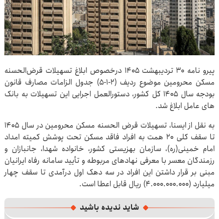
پیرو نامه ۳۰ تردیبهشت ۱۴۰۵ درخصوص ابلاغ تسهیلات قرض‌الحسنه
مسکن محرومین موضوع ردیف (۲‏‏‏‏‏‏‏‏‏‏‏‏‏‏‏‏‏‏‏‏‏‏‏‏‏‏‏‏‏‏‏‏‏‏‏‏-۱‏‏‏‏‏‏‏‏‏‏‏‏‏‏‏‏‏‏‏‏‏‏‏‏‏‏‏‏‏‏‏‏‏‏‏‏-۵) جدول الزامات مصارف قانون
بودجه سال ۱۴۰۵ کل کشور، دستورالعمل اجرایی این تسهیلات به بانک
های عامل ابلاغ شد.
به نقل از ایسنا، تسهیلات قرض الحسنه مسکن محرومین در سال ۱۴۰۵
تا سقف کلی ۲۰ همت به افراد فاقد مسکن تحت پوشش کمیته امداد
امام خمینی(ره)، سازمان بهزیستی کشور، خانواده شهدا، جانبازان و
رزمندگان معسر با معرفی نهادهای مربوطه و تأیید سامانه رفاه ایرانیان
مبنی بر قرار داشتن این افراد در سه دهک اول درآمدی تا سقف چهار
میلیارد (۴.۰۰۰.۰۰۰.۰۰۰) ریال قابل اعطا است.
شاید ندیده باشید