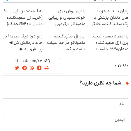
پایان دغدغه هزینه
با این روش توی
به لبخندت زیبایی بده!
های دندان پزشکی با
خونه،سفیدی و زیبایی
(خرید ژل سفیدکننده
پک سفید کننده خانگی
دندوناتو برگردون
دندان با40%تخفیف)
(40%off)
با اعتماد بنفس لبخند
این ژل سفیدکننده
زانو درد دیگه تمومه! در
بزن (ژل سفیدکننده
دندوناتو در حد لمینت
خانه درمانش کن ◀
دندان40%تخفیف)
سفید میکنه
پرسش‌نامه ▶
(40%تخفیف)
۰
۰
شما چه نظری دارید؟