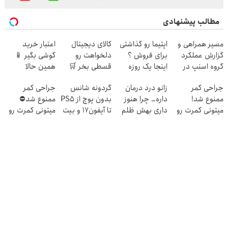
مطالب پیشنهادی
مسیر همراهی و
اپتیما رو گذاشتی
کالای دیجیتال
اعتبار خرید
گزارش عملکرد
برای فروش ؟
دلخواهت رو
گوشی بگیر 📱
گروه اسنپ در
اینجا یک روزه
قسطی بخر 🛒
همین حالا
۱۴۰۴
بفروش
درخواست اعتبار
درخواست اعتبار
جراحی کمر
زانو درد درمان
گردونه شانس
جراحی کمر
بده 📌
بده 🎯
ممنوع شد!
داره… چرا هنوز
بدون پوچ از PS5
ممنوع شد⛔
میتونی کمرت رو
داری بهش ظلم
تا آیفون17 و بیت
میتونی کمرت رو
در منزل درمان
می‌کنی؟
کوین 🔥
در منزل درمان
کنی!
کنی! 👈🏻
((پرسش‌نامه))
پرسش‌نامه