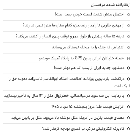
ارتقایافته شاهد در آسمان
احتمال ریزش شدید قیمت خودرو بعید است!
از مهدی طارمی تا رامین رضاییان؛ کدام ستاره‌ها هنوز تیمی ندارند؟
نابغه ۱۵ ساله بلژیکی راز طول عمر و توقف پیری انسان را کشف می‌کند؟
اشتباهی که جنگ را به مرحله ترسناک می‌رساند
حمله خلبانان ایرانی بدون GPS به پایگاه آمریکا +ویدیو
دستاورد جدید ایران از بمب اتم هم بهتر است!
درگذشت یار دیرین روزنامه اطلاعات؛ استاد ابوالقاسم قاسم‌زاده دعوت حق را
لبیک گفت
با رعایت این سه مورد در میانسالی، خطر زوال عقل را ۱۳ سال به تأخیر بیندازید
افزایش قیمت طلا امروز پنجشنبه ۱۵ مرداد ۱۴۰۵
معمای قیمت بنزین در آمریکا؛ مثل موشک بالا می‌رود، مثل پر پایین می‌آید
کالابرگ الکترونیکی در گرداب کسری بودجه گرفتار شد؟