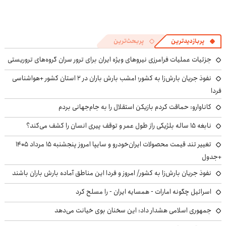
پربازدیدترین
پربحث‌ترین
جزئیات عملیات فرامرزی نیروهای ویژه ایران برای ترور سران گروه‌های تروریستی
نفوذ جریان بارش‌زا به کشور؛ امشب بارش باران در ۲ استان کشور +هواشناسی
فردا
کاناوارو: حماقت کردم بازیکن استقلال را به جام‌جهانی بردم
نابغه ۱۵ ساله بلژیکی راز طول عمر و توقف پیری انسان را کشف می‌کند؟
تغییر تند قیمت محصولات ایران‌خودرو و سایپا امروز پنجشنبه ۱۵ مرداد ۱۴۰۵
+جدول
نفوذ جریان بارش‌زا به کشور/ امروز و فردا این مناطق آماده بارش باران باشند
اسرائیل چگونه امارات - همسایه ایران - را مسلح کرد
جمهوری اسلامی هشدار داد: این سخنان بوی خیانت می‌دهد