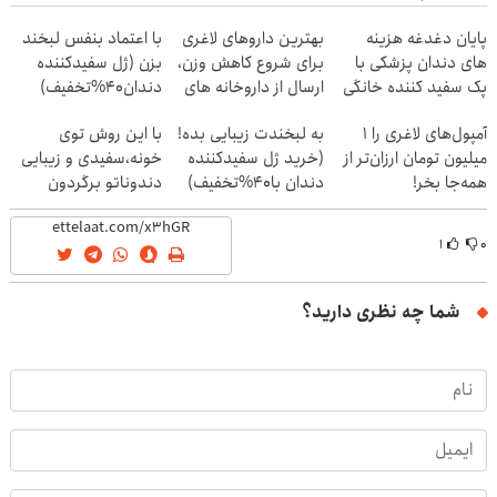
پایان دغدغه هزینه
بهترین داروهای لاغری
با اعتماد بنفس لبخند
های دندان پزشکی با
برای شروع کاهش وزن،
بزن (ژل سفیدکننده
پک سفید کننده خانگی
ارسال از داروخانه های
دندان40%تخفیف)
نزدیکت!
آمپول‌های لاغری را ۱
به لبخندت زیبایی بده!
با این روش توی
میلیون تومان ارزان‌تر از
(خرید ژل سفیدکننده
خونه،سفیدی و زیبایی
همه‌جا بخر!
دندان با40%تخفیف)
دندوناتو برگردون
(40%off)
۱
۰
شما چه نظری دارید؟