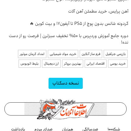
آهن پرایس، خرید مطمئن آهن آلات
گردونه شانس بدون پوچ از PS5 تا آیفون17 و بیت کوین 🔥
دوره جامع آموزش وردپرس با ۵۰% تخفیف سبزلرن | فرصت رو از دست
نده!
بازرسی جرثقیل
فرم ساز آنلاین
خرید مواد شیمیایی
امداد کرمان موتور
خرید یوسی
اقتصاد ایرانی
بهترین بروکر
ارز دیجیتال
بلیط اتوبوس
نسخه دسکتاپ
شبکه۱۰۰
صدسالگی
هم‌زبان
صدای مردم
یادداشت