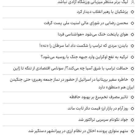
لیگ برتر منتظر میزبانی ورزشگاه آزادی نباشد
پزشکیان با رهبر انقلاب دیدار کرد
محسن رضایی در شورای عالی امنیت ملی پست گرفت
هوای پایتخت خنک می‌شود +هواشناسی فردا
بایدن؛ مردی که ترامپ را شکست داد اما سرطان را «نه»!
ترکیه به نفع اوکراین وارد جبهه جنگ با روسیه می‌شود؟
حماقت ترامپ با شرق آسیا چه می‌کند؟/ سونامی اقتصادی از تنگه تا ژاپن
خاطره سفیر بریتانیا در اسرائیل از حضور در نماز جمعه رهبری؛ حتی جنگیدن
ایران هم «منطق» دارد
تاثیر مصرف تخم‌مرغ بر بهبود حافظه
روز آرام در بازار ارز؛ قیمت دلار ثابت ماند
جواد نکونام سرمربی تراکتور شد
متهم متواری پرونده اخلال در نظام ارزی در پیرانشهر دستگیر شد