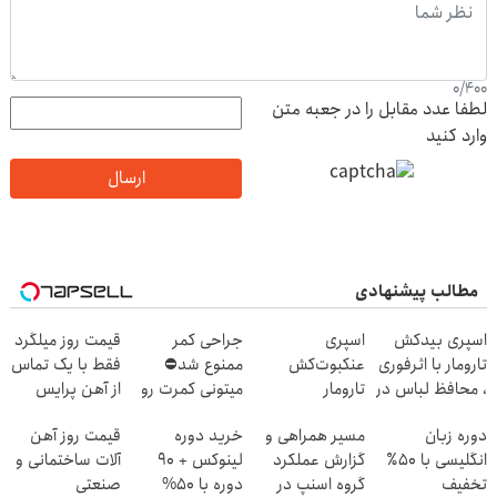
0
/
400
لطفا عدد مقابل را در جعبه متن
وارد کنید
ارسال
مطالب پیشنهادی
اسپری بیدکش
اسپری
جراحی کمر
قیمت روز میلگرد
تارومار با اثرفوری
عنکبوت‌‌کش
ممنوع شد⛔
فقط با یک تماس
، محافظ لباس در
تارومار
میتونی کمرت رو
از آهن پرایس
مقابل بید
ازبین‌برنده انواع
در منزل درمان
دوره زبان
مسیر همراهی و
خرید دوره
قیمت روز آهن
عنکبوت
کنی! 👈🏻
انگلیسی با ۵۰٪
گزارش عملکرد
لینوکس + 90
آلات ساختمانی و
پرسش‌نامه
تخفیف
گروه اسنپ در
دوره با 50%
صنعتی