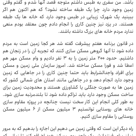
باشد. من سفری به طبس داشتم متوجه قصد آنها شدم و گفتم وقتی
زمین وجود دارد چرا یک طبقه ساخته نشود؟ که هم اکنون هم اگر
ببینید یک شهرک زیبایی در طبس وجود دارد که خانه ها یک طبقه
هستند. در یزد نیز چنین کاری را انجام دادم چون معتقد بودم منعی
ندارد مردم خانه های بزرگ داشته باشند.
در قانون برنامه هفتم پیشرفت گفته شد هر کجا زمین است به مردم
داده شود تا آنها گروهی مسکن سازی کنند که تجربه آن را در زنجان هم
داشتیم. حدود ۲۰۰ متر زمین را به ۳ نفر دادیم و وام مسکن مهر هم
اعطا شد و فورا مسکن ساخته شد. امروز سازمان ملی زمین و مسکن
برای افراد واجدالشرایط باید حتما چنین کاری را در جاهایی که زمین
وجود دارد انجام دهد و در جاهایی مانند استان های شمالی کشور که
زمین ها به صورت جنگلی یا کشاورزی هستند و محدودیت زمین برای
ساخت مسکن وجود دارد باید تراکم داده شود تا بلندمرتبه سازی شود.
به طور کلی انجام این کار سخت نیست چنانچه در پروژه مقاوم سازی
خانه های روستایی توانستیم ۳ میلیون مسکن از ۶ میلیون مسکن
روستایی را مقاوم سازی کنیم.
راه دیگر این است که وقتی زمین می دهیم این اجازه را بدهیم که به مرور
زمان برای فرزندانش یک واحد روی مسکن خود اضافه کند تا زمانی که