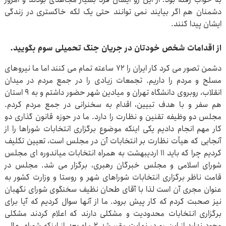
دشمنان هم اگر بیایند نمی توانند حتی یک لکه خاکستری در زندگی
ایشان پیدا کنند.
از اقدامات شخص خودتان در جریان جنگ تحمیلی سوم بگویید.
دشمن تصور می کرد کار ایران را ۷۲ ساعته تمام می کنند اما ما نیروهای
مسلح و مردم را داریم. تجمعات زیادی را در جمع مردم در میدان
انقلاب، روبروی دانشگاه تهران و میادین شهر حضور داشتم و به ۹ استان
هم سفر و با هدف تبیین، اقدام به سخنرانی در جمع مردم کردم.
مجلس دو وظیفه تقنین و نظارت را دارد. ما در حوزه قانون گذاری دو
کار مهم انجام دادیم یکی اینکه موضوع برگزاری انتخابات شوراها را از
آنجایی که هیأت نظارت بر انتخابات آن در مجلس است، تعیین تکلیف
کردیم چرا که باید ۱۱ اردیبهشت به همراه انتخابات میاندوره ای مجلس
شورای اسلامی و مجلس خبرگان رهبری، برگزار می شد. مجلس در
قامت ناظر برگزاری انتخابات شوراهای شهر و روستا و وزارت کشور به
عنوان مجری آن است لذا با آقای طحان نظیف سخنگوی شورای نگهبان
نیز صحبت کردم که کار پیش برود. ما از آنها سوال کردیم که آیا برای
برگزاری انتخابات محدودیت و مشکلی دارند که اعلام کردند مشکلی
وجود ندارد از این رو در نهایت مقرر شد ۲ ماه بعد از اینکه شورای عالی