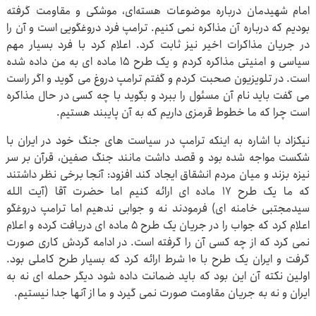
امام شهیدمان درباره موضوعات هسته‌ای، موشکی و مقاومت گرفته
بودیم که درباره آن مذاکره نمی کنیم. ترامپ فرد دروغگویی است و آن را
در جریان مذاکرات اخیر نیز ثابت کرد. اعلام کرد با فرد بسیار مهم
سیاسی و امنیتی مذاکره کردم و یک طرح ۱۵ ماده ای به من داده شده
است. در تلویزیون صحبت کردم و گفتم ترامپ دروغ می گوید و اگر راست
می گفت باید نام آن مسئول را ببرد و بگوید با چه کسی در حال مذاکره
است چرا که ما خطوط قرمزی داریم که به آن پایبند هستیم.
نیکزاد با اشاره به اینکه ترامپ در سیاست های جنگ خود در ایران با
شکست مواجه شده بود و قصد داشت مانند جنگ صفین، قرآن بر سر
نیزه بزند و میان مردم انشقاق ایجاد کند افزود: آنجا برخی نظر داشتند
که ما یک طرح ۱۷ ماده ای ارائه کنیم اما حضرت آقا (آیت الله
سیدمجتبی خامنه ای) فرمودند نه و جوابی ندهیم اما ترامپ دروغگو
اعلام کرد که جواب را در جریان یک طرح ۵ ماده ای دریافت کرده و اعلام
نمی کرد که از چه کسی آن را گرفته است. در ادامه گردش کاری صورت
گرفت و ایران یک طرح با ۱۰ شرط ارائه کرد که بسیار طرح کاملی بود.
اولین نکته آن این بود که باید ضمانت داده شود دیگر حمله ای نه به
ایران و نه به جریان مقاومت صورت نمی گیرد و ما از آنها جدا نیستیم.