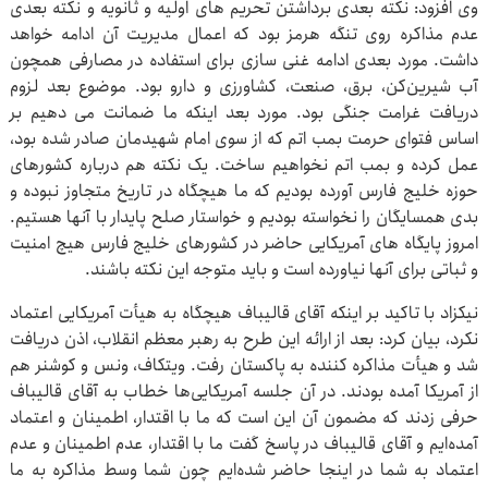
وی افزود: نکته بعدی برداشتن تحریم های اولیه و ثانویه و نکته بعدی
عدم مذاکره روی تنگه هرمز بود که اعمال مدیریت آن ادامه خواهد
داشت. مورد بعدی ادامه غنی سازی برای استفاده در مصارفی همچون
آب شیرین‌کن، برق، صنعت، کشاورزی و دارو بود. موضوع بعد لزوم
دریافت غرامت جنگی بود. مورد بعد اینکه ما ضمانت می دهیم بر
اساس فتوای حرمت بمب اتم که از سوی امام شهیدمان صادر شده بود،
عمل کرده و بمب اتم نخواهیم ساخت. یک نکته هم درباره کشورهای
حوزه خلیج فارس آورده بودیم که ما هیچگاه در تاریخ متجاوز نبوده و
بدی همسایگان را نخواسته بودیم و خواستار صلح پایدار با آنها هستیم.
امروز پایگاه های آمریکایی حاضر در کشورهای خلیج فارس هیچ امنیت
و ثباتی برای آنها نیاورده است و باید متوجه این نکته باشند.
نیکزاد با تاکید بر اینکه آقای قالیباف هیچگاه به هیأت آمریکایی اعتماد
نکرد، بیان کرد: بعد از ارائه این طرح به رهبر معظم انقلاب، اذن دریافت
شد و هیأت مذاکره کننده به پاکستان رفت. ویتکاف، ونس و کوشنر هم
از آمریکا آمده بودند. در آن جلسه آمریکایی‌ها خطاب به آقای قالیباف
حرفی زدند که مضمون آن این است که ما با اقتدار، اطمینان و اعتماد
آمده‌ایم و آقای قالیباف در پاسخ گفت ما با اقتدار، عدم اطمینان و عدم
اعتماد به شما در اینجا حاضر شده‌ایم چون شما وسط مذاکره به ما