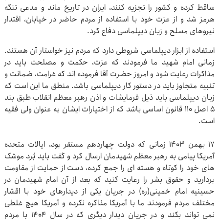
ساقط کرده و کشور را تجزیه کنند، ایران در تاریخ ماند و مدعی تنگه
هرمز شد و از عزت خود با استفاده از مردم حاضر در خیابان، اقتدار
نیروهای مسلح و زبان دیپلماسی دفاع کرد.
استفاده از ابزار دیپلماسی شروطی دارد که مردم نیز خواستار آن هستند.
زمانی امام شهید ما فرمودند که عزت، حکمت و مصلحت باید در
مذاکرات رعایت شود و امروز حضرت آقا فرموده اند که غرامت، ضمانت و
تنبیه متجاوز باید در دستور کار دیپلماسی باشد. منطق ما این است که
زبان دیپلماسی باید ذیل فرمایشات و اذن رهبر معظم انقلاب طبق بند
۵ اصل ۱۱۰ قانون اساسی باشد که از اختیارات ایشان به عنوان ولی فقیه
است.
۱۷ بهمن ۱۴۰۳ زمانی که دولت چهاردهم مستقر بود، ایالات متحده
آمریکا پیامی به رهبر معظم شهیدمان ارسال کرد و گفت باید بُرد موشک
های خود را کوتاه و هسته ای را جمع کرده، دست از حمایت از مقاومت
بردارید و حقوق بشر را رعایت کنید که بعد از آن امام شهیدمان در
حسینیه امام خمینی(ره) در جریان یکی از دیدارهای خود با اقشار
مختلف مردم فرمودند ما با آمریکا مذاکره نکرده و آمریکا هیچ غلطی
نمی تواند بکند و در جریان دیدار دیگری که در سال ۱۴۰۴ با مردم