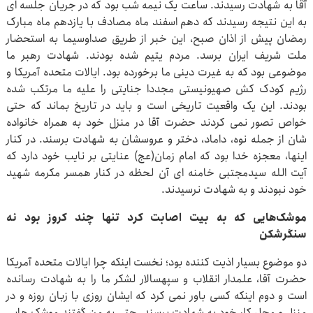
آقا به شهادت رسیدند. ساعت یک نیمه شب بود که در جریان جلسه ای
به این نتیجه رسیدند که دهم اسفند ماه مصادف با یازدهم ماه مبارک
رمضان پیش از اذان صبح، این خبر از طریق صداوسیما به استحضار
ملت شریف ایران برسد. مردم یتیم شده بودند. شهادت رهبر ما
موضوعی بود که به غیرت دینی ما برخورده بود. ایالات متحده آمریکا و
رژیم کودک کش صهیونیستی مجددا جنایتی را علیه ما مرتکب شده
بودند. این یک واقعیت تاریخی است و باید در تاریخ بماند که حتی
خواص تصور نمی کردند حضرت آقا در منزل خود به همراه خانواده
شان از جمله نوه، داماد، دختر و عروسشان به شهادت برسند. در کنار
اینها، معجزه خدا بود که امام زمان(عج) عنایتی بر نایب خود دارد که
آیت الله سیدمجتبی خامنه ای آن لحظه در کنار همسر مکرمه شهید
خود نبودند و به شهادت نرسیدند.
موشک‌هایی که به بیت اصابت کرد تنها چند کروز بود نه
سنگرشکن
دو موضوع بسیار اذیت کننده بود؛ نخست اینکه چرا ایالات متحده آمریکا
حضرت آقا، علمدار انقلاب و سپهسالار لشکر ما را به شهادت رسانده
است و دوم اینکه کسی باور نمی کرد که ایشان روزی با زبان روزه و در
منزل و محل کار خود به شهادت برسند. حتی به من گفتند موشک هایی