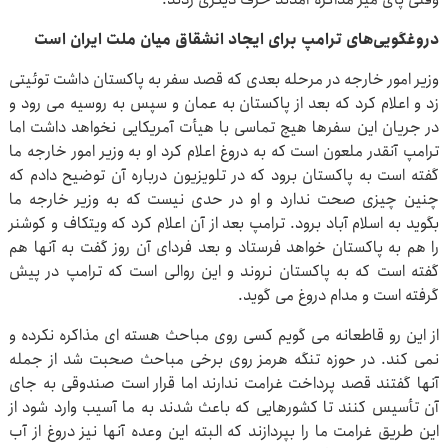
دروغگویی‌های ترامپ برای ایجاد انشقاق میان ملت ایران است
وزیر امور خارجه در مرحله بعدی که قصد سفر به پاکستان داشت توئیتی
زد و اعلام کرد که بعد از پاکستان به عمان و سپس به روسیه می رود و
در جریان این سفرها هیچ تماسی با هیأت آمریکایی نخواهد داشت اما
ترامپ آنقدر ملعون است که به دروغ اعلام کرد او به وزیر امور خارجه ما
گفته است به پاکستان برود که در تلویزیون درباره آن توضیح دادم که
چنین چیزی صحت ندارد و او در حدی نیست که به وزیر خارجه ما
بگوید به اسلام آباد برود. ترامپ بعد از آن اعلام کرد که ویتکاف و کوشنر
را هم به پاکستان خواهد فرستاد و بعد فردای آن روز گفت به آنها هم
گفته است که به پاکستان نروند و این روالی است که ترامپ در پیش
گرفته است و مدام دروغ می گوید.
از این رو قاطعانه می گویم کسی روی مباحث هسته ای مذاکره نکرده و
نمی کند. در حوزه تنگه هرمز روی برخی مباحث صحبت شد از جمله
آنها گفتند قصد پرداخت غرامت ندارند اما قرار است صندوقی به جای
آن تأسیس کنند تا کشورهایی که باعث شدند به ما آسیب وارد شود از
این طریق غرامت ما را بپردازند که البته این وعده آنها نیز دروغ از آب