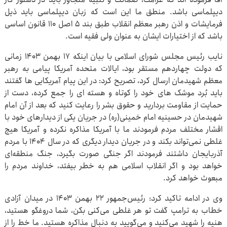
دیپلماسی باشد. منطق ما این است که زبان دیپلماسی باید ذیل
فرمایشات و اذن رهبر معظم انقلاب طبق بند ۵ اصل ۱۱۰ قانون اساسی
باشد که از اختیارات ایشان به عنوان ولی فقیه است.
نایب رئیس مجلس شورای اسلامی با بیان اینکه ۱۷ بهمن ۱۴۰۳ زمانی
که دولت چهاردهم مستقر بود، ایالات متحده آمریکا پیامی به رهبر
معظم شهیدمان ارسال کرد، تصریح کرد: در این پیام آمریکایی ها گفتند
باید بُرد موشک های خود را کوتاه و هسته ای را جمع کرده، دست از
حمایت از مقاومت بردارید و حقوق بشر را رعایت کنید که بعد از آن امام
شهیدمان در حسینیه امام خمینی(ره) در جریان یکی از دیدارهای خود با
اقشار مختلف مردم فرمودند ما با آمریکا مذاکره نکرده و آمریکا هیچ
غلطی نمی‌تواند بکند و در جریان دیدار دیگری که در سال ۱۴۰۴ با مردم
آذربایجان داشتند فرمودند اگر جنگی صورت بگیرد، جنگ منطقه‌ای
خواهد بود و اگر انقلاب اسلامی هم به خطر بیفتد، خداوند مردم را
مبعوث خواهد کرد.
وی در ادامه تاکید کرد: رئیس‌جمهور ۲۲ بهمن ۱۴۰۳ در میدان آزادی
خطاب به ترامپ گفت تو هر غلطی می‌کنی بکن، شما دروغگو هستید،
هنیه را شهید می‌کنید و می‌گویید به دنبال مذاکره هستید. ما خط را از