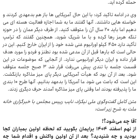
حمله کرده اید.
وی در ادامه تاکید کرد: با این حال آمریکایی ها باز هم بدعهدی کردند و
خواسته هایی داشتند. آنها گفتند ما به شما اجازه فعالیت هسته ای می
دهیم اما باید ۲۰ سال آن را متوقف کنید. از طرف دیگر عمان را در حوزه
تنگه هرمز رها کرده و با ما شریک شوید. همچنین گفتند که ترامپ
تأکید دارد ۴۵۰ کیلو اورانیوم غنی شده خود را از ایران خارج کنیم. این در
حالی است که بارها قبل از آن مدعی شده بود نطنز و فردو را مورد هدف
قرار داده و ایران دیگر اورانیومی ندارد. از آنجایی که موضوعات در این
قسمت جلسه با تندی پیش می‌رفت قرار شد ۳ صبح جلسه متوقف
شود. بعد از آن بود که هیأت آمریکایی دیگر پای میز مذاکره بازنگشت.
این است که باعث می شود ما آمریکا را بدعهد بدانیم. آنها طرح ۱۰ بندی
ما را پذیرفته بودند اما وقتی پای میز مذاکره آمدند حرف دیگری زدند.
متن کامل گفت‌وگوی علی نیکزاد، نایب رییس مجلس با خبرگزاری خانه
ملت به شرح زیر است:
آقا چه می‌شود؟!
از نهم اسفند ۱۴۰۴ برایمان بگویید که لحظه اولین بمباران کجا
بودید و چه شنیدید؟ بعد از آن اولین واکنش و اقدام شما چه