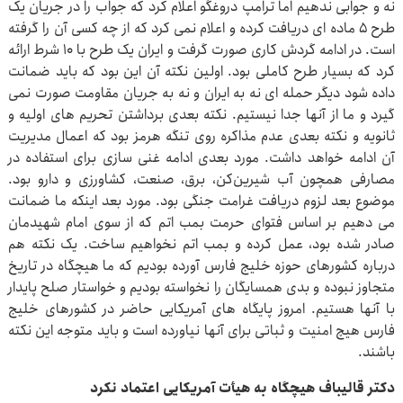
نه و جوابی ندهیم اما ترامپ دروغگو اعلام کرد که جواب را در جریان یک
طرح ۵ ماده ای دریافت کرده و اعلام نمی کرد که از چه کسی آن را گرفته
است. در ادامه گردش کاری صورت گرفت و ایران یک طرح با ۱۰ شرط ارائه
کرد که بسیار طرح کاملی بود. اولین نکته آن این بود که باید ضمانت
داده شود دیگر حمله ای نه به ایران و نه به جریان مقاومت صورت نمی
گیرد و ما از آنها جدا نیستیم. نکته بعدی برداشتن تحریم های اولیه و
ثانویه و نکته بعدی عدم مذاکره روی تنگه هرمز بود که اعمال مدیریت
آن ادامه خواهد داشت. مورد بعدی ادامه غنی سازی برای استفاده در
مصارفی همچون آب شیرین‌کن، برق، صنعت، کشاورزی و دارو بود.
موضوع بعد لزوم دریافت غرامت جنگی بود. مورد بعد اینکه ما ضمانت
می دهیم بر اساس فتوای حرمت بمب اتم که از سوی امام شهیدمان
صادر شده بود، عمل کرده و بمب اتم نخواهیم ساخت. یک نکته هم
درباره کشورهای حوزه خلیج فارس آورده بودیم که ما هیچگاه در تاریخ
متجاوز نبوده و بدی همسایگان را نخواسته بودیم و خواستار صلح پایدار
با آنها هستیم. امروز پایگاه های آمریکایی حاضر در کشورهای خلیج
فارس هیچ امنیت و ثباتی برای آنها نیاورده است و باید متوجه این نکته
باشند.
دکتر قالیباف هیچگاه به هیأت آمریکایی اعتماد نکرد