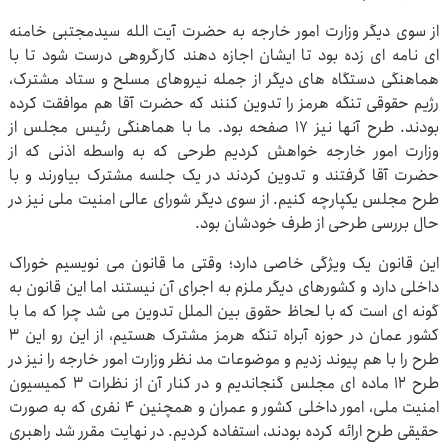
از سوی دیگر وزارت امور خارجه به حضرت آیت الله سیدمجتبی خامنه
ای نامه ای زده بود تا ایشان اجازه دهند کارگروهی درست شود تا با
هماهنگی دستگاه های دیگر از جمله نیروهای مسلح و ستاد مشترک،
رژیم حقوقی تنگه هرمز را تدوین کنند که حضرت آقا هم موافقت کرده
بودند. طرح آنها نیز ۱۷ صفحه بود. ما با هماهنگی رئیس مجلس از
وزارت امور خارجه خواهش کردیم طرحی که به واسطه اذنی که از
حضرت آقا گرفتند و تدوین کردند در یک جلسه مشترک بیاورند و با
طرح مجلس یکپارچه کنیم. از سوی دیگر شورای عالی امنیت ملی نیز در
حال بررسی طرحی از طرف خودشان بود.
این قانون یک ویژگی خاصی دارد؛ وقتی ما قانون می نویسیم خوراک
داخلی دارد و کشورهای دیگر ملزم به اجرای آن نیستند اما این قانون به
گونه ای است که با لحاظ حقوق بین الملل تدوین می شد چرا که ما با
کشور عمان در حوزه آبراه تنگه هرمز مشترک هستیم، از این رو این ۳
طرح را با هم پیوند زدیم و موضوعات مد نظر وزارت امور خارجه را نیز در
طرح ۱۲ ماده ای مجلس گنجاندیم و در کنار آن از نظرات ۳ کمیسیون
امنیت ملی، امور داخلی کشور و عمران و همچنین ۴ نفری که به صورت
حقیقی طرح ارائه کرده بودند، استفاده کردیم. در نهایت مقرر شد راهبری