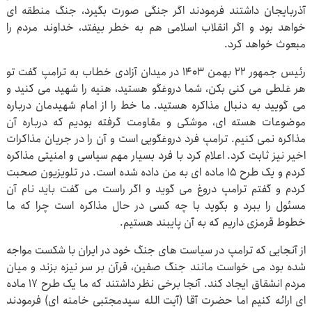
آذربایجان داشتند فرمودند اگر جنگی صورت بگیرد، جنگ منطقه ای
خواهد بود و اگر انقلاب اسلامی هم به خطر بیفتد، خداوند مردم را
مبعوث خواهد کرد.
رئیس جمهور ۲۲ بهمن ۱۴۰۳ در میدان آزادی خطاب به ترامپ گفت تو
هر غلطی می کنی بکن، شما دروغگو هستید، هنیه را شهید می کنید و
می گویید به دنبال مذاکره هستید. ما خط را از امام شهیدمان درباره
موضوعات هسته ای، موشکی و مقاومت گرفته بودیم که درباره آن
مذاکره نمی کنیم. ترامپ فرد دروغگویی است و آن را در جریان مذاکرات
اخیر نیز ثابت کرد. اعلام کرد با فرد بسیار مهم سیاسی و امنیتی مذاکره
کردم و یک طرح ۱۵ ماده ای به من داده شده است. در تلویزیون صحبت
کردم و گفتم ترامپ دروغ می گوید و اگر راست می گفت باید نام آن
مسئول را ببرد و بگوید با چه کسی در حال مذاکره است چرا که ما
خطوط قرمزی داریم که به آن پایبند هستیم.
از آنجایی که ترامپ در سیاست های جنگ خود در ایران با شکست مواجه
شده بود می خواست مانند جنگ صفین، قرآن بر سر نیزه بزند و میان
مردم انشقاق ایجاد کند. آنجا برخی نظر داشتند که ما یک طرح ۱۷ ماده
ای ارائه کنیم اما حضرت آقا (آیت الله سیدمجتبی خامنه ای) فرمودند