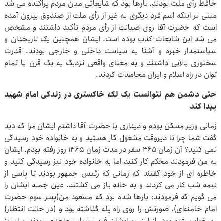
حافظ رأی ملت بودند. بارها بود که شایعاتی میان مردم پراکنده می شد
مبنی بر اینکه اسم فرد دیگری به غیر از رأی ملت از صندوق بیرون آمده
است که حضرت آقا روی صیانت از رأی مردم تأکید داشتند و مشخص
می شد این شایعات کذب بوده است. ایشان همچنین یک تاریخدان و
سیاستمدار خبره و آشنا به سیاست داخلی و خارجی بودند. قدرت
سخنوری بالایی داشتند و به معنای واقعی نزدیک به یک قرن با تمام
توان در راه اسلام و ایران مجاهدت کردند.
حتی دشمن هم نتوانست یک لکه خاکستری در زندگی امام شهید
پیدا کند
زمانی وزیر مسکن بودم و دیداری با حضرت آقا داشتم ایشان مرا که دید
گفت شما چرا تا دیروقت مشغول کار هستید و به خانواده خود رسیدگی
نمی کنید؟ آن زمان ۳۶۵ سفر در مدت زمان ۱۴۶۵ روز رفته بودم. ایشان
به من فرمودند محکم کار کنید اما به خانواده خود نیز رسیدگی کنید و
خاطره ای از خود گفتند که زمانی که رئیس جمهور بودند تا پاسی از
نیمه شب کار می کردند و به خانه باز می گشتند. عین جمله ایشان را
می گویم که فرمودند: بارها شده بود که مسعود من(پسر سوم حضرت
امام خامنه‌ای)، صورتش را روی راه پله گذاشته بود و (در حالت انتظار)
به خواب رفته بود. از این رو ایشان فرد بسیار مجاهدی بودند و امروز