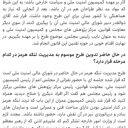
کار بر عهده کمیسیون امنیت ملی و سیاست خارجی باشد؛ به این شرط
که مواد مد نظر طراحان هم در آن باشد. بعد از آنجایی که نیاز به
هماهنگی با کشور عمان برای این طرح وجود داشت، قرار شد آقای
ذوالقدر دبیر شورای عالی امنیت ملی آن را پیگیری کنند از سوی دیگر
معاونت قوانین، مرکز پژوهش های مجلس و کمیسیون امنیت ملی و
بنده به عنوان نایب رئیس مجلس، موضوع طرح را بر عهده بگیریم. در
نهایت اقدام خوبی در حوزه تقنین این قانون انجام شد.
در حال حاضر تدوین طرح موسوم به مدیریت تنگه هرمز در کدام
مرحله قرار دارد؟
طرح مدیریت تنگه هرمز در حال حاضر در شورای عالی امنیت ملی است
که قرار شده جلسه ای با حضور نفراتی از مجلس اعم از رئیس کمیسیون
امنیت ملی، معاونت قوانین، رئیس مرکز پژوهش های مجلس برگزار
شود و رئیس مجلس هم گفت اگر افراد دیگری را صلاح دیدید همراه
کنید که قرار شد رئیس کمیسیون عمران از این باب که تردد تنگه هرمز
در کنار امنیتی بودن دارای مباحث فنی و عمرانی است و سازمان های
بنادر و دریانوردی نیز در آن نقش دارد، حضور داشته باشد. مجدد لازم
است از وزارت امور خارجه تشکر کنم که علیرغم اذنی که از رهبر معظم
انقلاب برای تشکیل کارگروهی جهت مدیریت تنگه هرمز داشتند، این