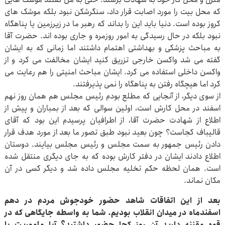
که محل بیت را مورد اصابت قرار داد، سنگرشکن نبود بلکه موشک های
کروز بوده است. دنیا باید این را بداند که رهبر ما در زیرزمین یا پناهگاه
نبود بلکه در حال رسیدگی به امور روزمره و جاری بوده اند. حضرت آقا
به مباحث پزشکی و بهداشتی اهتمام داشتند اما زمانی که به ایشان
گفته می شد واکسن خارجی تزریق کنید ایشان مخالفت می کرد و از
واکسن داخلی استفاده می کرد. ایشان مباحث امنیتی را هم رعایت می
کرد اما هیچگاه رفتن به پناهگاه را نمی پذیرفتند.
از سوی دیگر، از آنجایی که مطلع بودم رئیس مجلس هم همان روز نهم
اسفند در محل کارش است، اولین سوالی که بعد از بمباران و پیش از
اطلاع از شهادت حضرت آقا، از اطرافیان پرسیدم این بود که آقای
قالیباف کجاست؟ چون بعید نبود طبق تصور ما بعد از مورد هدف قرار
دادن رئیس جمهور به سمت مجلس و رئیس مجلس بیایند. دوستان
اطلاع دادند ایشان در دفتر کارش بوده که به جای دیگری منتقل شده
است. همان لحظه حکم تخلیه مجلس داده شد و دیگر کسی در آن
مکان نماند.
بعد از این اتفاقات شاهد حضور خودجوش مردم در دهم
اسفندماه در میدان انقلاب بودیم. شما به واسطه جایگاهی که در
قوه مقننه دارید آن روز کجا حضور داشتید؟ آیا مأموریت یا