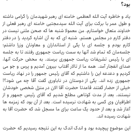
بود؟
یاد و خاطره آیت الله العظمی خامنه ای رهبر شهیدمان را گرامی داشته
و طول عمر با برکت برای آیت الله سیدمجتبی خامنه ای رهبر فعلی از
خداوند متعال خواستارم. من معمولا شنبه ها که صحن علنی نیست در
دفتر کارم در مجلس هستم. شنبه ای که به آن اشاره کردید را در دفتر
کارم بودم و جلسه ای با یکی از استانداران و معاونان وزرا داشتم؛
جلسه‌مان که تمام شد آنها به سمت ریاست جمهوری رفتند تا به جلسه
ای با رئیس تشریفات ریاست جمهوری برسند. به محض حرکت آنها،
صدای انفجار آمد. همه ما از تالار آفتاب بیرون آمدیم و پرس و جو می
کردیم و دغدغه این را داشتیم که آقای رئیس جمهور را در نهاد ریاست
جمهوری زده اند. یکی از دوستان در ناباوری گفت آقا چه می شود؟!
خیلی از حضار گفتند قاعدتا حضرت آقا الان در منزل شخصی خودشان
نیستند. بعد از مدت کوتاهی مطلع شدیم که آقای رئیس جمهور و از
اطرافیان وی کسی به شهادت نرسیده است. بعد از آن بود که زمزمه ها
آغاز شد و بعد از حدود یک ساعت برای ما مسجل شد که حضرت آقا به
شهادت رسیده اند.
این موضوع پیچیده بود و اندک اندک به این نتیجه رسیدیم که حضرت