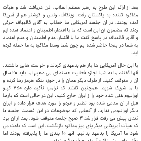
بعد از ارائه این طرح به رهبر معظم انقلاب، اذن دریافت شد و هیأت
مذاکره کننده به پاکستان رفت. ویتکاف، ونس و کوشنر هم از آمریکا
آمده بودند. در آن جلسه آمریکایی ها خطاب به آقای قالیباف حرفی
زدند که مضمون آن این است که ما با اقتدار، اطمینان و اعتماد آمده ایم
و آقای قالیباف در پاسخ گفت ما با اقتدار، عدم اطمینان و عدم اعتماد
به شما در اینجا حاضر شده ایم چون شما وسط مذاکره به ما حمله کرده
اید.
با این حال آمریکایی ها باز هم بدعهدی کردند و خواسته هایی داشتند.
آنها گفتند ما به شما اجازه فعالیت هسته ای می دهیم اما باید ۲۰ سال
آن را متوقف کنید. از طرف دیگر عمان را در حوزه تنگه هرمز رها کرده و
با ما شریک شوید. همچنین گفتند که ترامپ تأکید دارد ۴۵۰ کیلو
اورانیوم غنی شده خود را از ایران خارج کنیم. این در حالی است که بارها
قبل از آن مدعی شده بود نطنز و فردو را مورد هدف قرار داده و ایران
دیگر اورانیومی ندارد. از آنجایی که موضوعات در این قسمت جلسه با
تندی پیش می رفت قرار شد ۳ صبح جلسه متوقف شود. بعد از آن بود
که هیأت آمریکایی دیگر پای میز مذاکره بازنگشت. این است که باعث می
شود ما آمریکا را بدعهد بدانیم. آنها ۱۰ بندی ما را پذیرفته بودند اما
وقتی پای میز مذاکره آمدند حرف دیگری زدند.