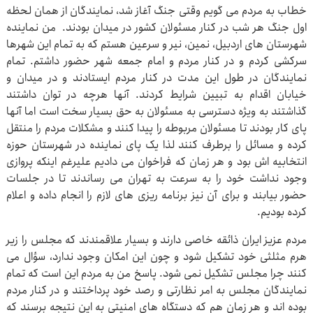
خطاب به مردم می گویم وقتی جنگ آغاز شد، نمایندگان از همان لحظه
اول جنگ هر شب در کنار مسئولان کشور در میدان بودند. من نماینده
شهرستان های اردبیل، نمین، نیر و سرعین هستم که به تمام این شهرها
سرکشی کردم و در کنار مردم و امام جمعه شهر حضور داشتم. تمام
نمایندگان در طول این مدت در کنار مردم ایستادند و در میدان و
خیابان اقدام به تبیین شرایط کردند. آنها هرچه در توان داشتند
گذاشتند به ویژه دسترسی به مسئولان به حق بسیار سخت است اما آنها
پای کار بودند تا مسئولان مربوطه را پیدا کنند و مشکلات مردم را منتقل
کرده و مسائل را برطرف کنند لذا یک پای نماینده در شهرستان حوزه
انتخابیه اش بود و هر زمان که فراخوان می دادیم علیرغم اینکه پروازی
وجود نداشت خود را به سرعت به تهران می رساندند تا در جلسات
حضور بیابند و برای آن نیز برنامه ریزی های لازم را انجام داده و اعلام
کرده بودیم.
مردم عزیز ایران ذائقه خاصی دارند و بسیار علاقمندند که مجلس را زیر
هرم مثلثی خود تشکیل شود و چون این امکان وجود ندارد، سؤال می
کنند چرا مجلس تشکیل نمی شود. پاسخ من به مردم این است که تمام
نمایندگان مجلس به امر نظارتی و رصد خود پرداختند و در کنار مردم
بوده اند و هر زمان هم که دستگاه های امنیتی به این نتیجه برسند که