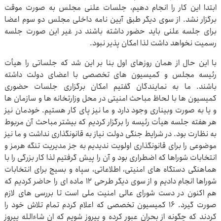
ابتدا این کار را انجام دهیم، جلسات علنی مجلس به صورت موقت
برگزار نشد. از سوی دیگر طبق آیین نامه داخلی مجلس دو سوم اعضا
برای جلسه علنی باید حضور داشته باشند در غیر این صورت جلسه
رسمیت نخواهد داشت لذا امکان پذیر نبود.
با این حال از همان روزهای اول بنا بر این شد که جلساتی را هیأت
رئیسه مجلس و کمیسیون های تخصصی با اعضای دولت داشته
باشند. ما به نمایندگان گفتیم امکان برگزاری جلسات حضوری
کمیسیون ها با لحاظ مباحث امنیتی در محل وزارتخانه ها و سازمان ها
و یا به صورت وبیناری وجود دارد و ما نیز پای کار هستیم. خودمان نیز
هر هفته جلسه هیأت رئیسه را برگزار کردیم که بیشتر مباحث آن مربوط
به نظارت بود. در شرایط جنگی دولت نیاز به قانونگذاری نداشت و ما نیز
موضوعی را برای قانونگذاری اولویت ندیدیم به جز مدیریت تنگه هرمز و
انتخابات شوراها که اضطراری بود و آن را پیش گرفتیم لذا کار بزرگی را با
هماهنگی دستگاه های امنیتی، اطلاعاتی، سپاه و بسیج برای انتخابات
شوراها انجام دادیم و از سوی دیگر طرحی ۱۲ ماده ای را حاضر کردیم که
هم اکنون در دست شورای عالی امنیت ملی است تا بررسی های لازم
صورت گیرد. ۱۶ کمیسیون تخصصی که اعلام کردم تمام تلاش خود را
کردند که چگونه از بحران عبور کرده و پیروز شویم که ان شاءالله پیروز