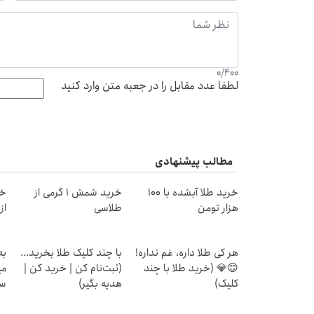
0
/
400
لطفا عدد مقابل را در جعبه متن وارد کنید
مطالب پیشنهادی
خرید طلا آبشده با 100
خرید شمش 1 گرمی از
خر
هزار تومن
طلاسی
از ۰.۵ گرم تا ۰
هر کی طلا داره، غم نداره!
با چند کلیک طلا بخرید...
به
😊💎 (خرید طلا با چند
(ثبت‌نام کن | خرید کن |
می
کلیک)
هدیه بگیر)
سر