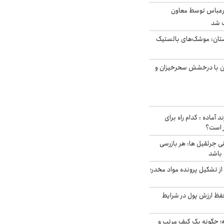
رعباس توسط معاون
ب شد
تان: موشک‌های بالستیک
ان با درخشش سحرخیزان و
د آماده : کدام راه برای
ر است؟
ی جرثقیل ها: هر بازرسی
 باشد
از تشکیل پرونده مواد مخدر؛
فظ ارزش پول در شرایط
 چگونه یک کیف مرتب و