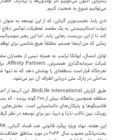
بنابراین اکنون می‌گوییم اگر بولدوزرها را بردارند، حصار 
می‌توانیم شروع به صحبت کنیم.
ادی راما، نخست‌وزیر آلبانی، که از این توسعه به عنوا
دولت استالینیستی به یک مقصد تعطیلات لوکس دفاع کرده
کند تا از این بن‌بست رهایی یابد. اما این رهبر سوسیا
زمانی که من اینجا هستم، مطلقاً هیچ شانسی برای توقف 
اوایل امسال، ایوانکا ترامپ به همراه تیمی از معماران س
شرکت سر
تفرجگاه قرار است منطقه‌ای را پوشش دهد که نه تنها شامل
ساحلی در پارک ملی دریایی اطراف آن نیز می‌شود.
طبق گزارش  International
منطقه همچنین پناهگاه بیش از
فلامینگوها و پلیکان‌های دالماسیایی است. بخش‌هایی 
زورنک، بین تالاب نارتا و دریا، نیز برای توسعه در نظر گر
بحث‌برانگیز مصوب سال ۲۰۲۴ در مور