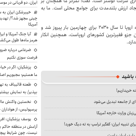
ها با همکاری شرکت کوشنر است، گفت: تمرکز ما همچنان بر
ایران، دو قربانی در موس
جاد ارزش بلندمدت برای جوامع محلی است. ما به
خیبرشکن ایران به س
چینی مجهز شد؟/ تهدید 
آمریکا
راما، که سال گذشته با وعده پیوستن آلبانی به اتحادیه اروپا تا سال ۲۰۳۰ برای چهارمین بار پیروز شد و
آیا جنگ آمریکا و ای
جزو فقیرترین کشورهای اروپاست، همچنین انکار
هرمز ماه‌ها طول می‌کش
ازد.
ضرغامی درباره ضرور
فرصت سوزی نکنیم
پزشکیان: اگر در خی
ما هستیم؛ مجبوریم اصلا
 باشید
طعنه قالیباف به ته
نه خریداریم!
بپذیر/ به نمایش بیشتری
نخستین واکنش عالی
ای از جامعه تبدیل می‌شود
پرسپولیس: از هواداران 
بان وزارت خارجه آمریکا
یوسف پزشکیان: افرا
ای تنبیه ایران؛ کفگیر ترامپ به ته دیگ خورد!
آرامش در منطقه حاکم ب
نیست، چون شرایط پیچ
بار در ایران - است