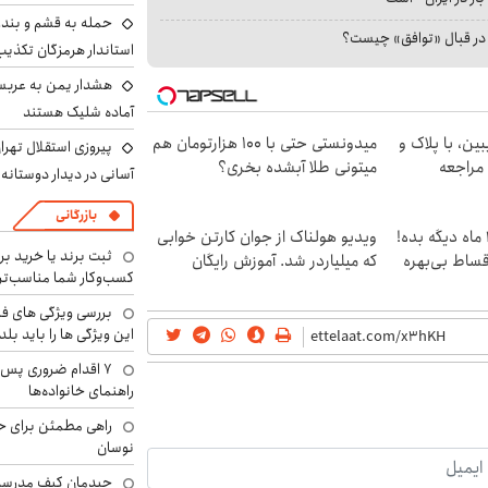
حمله به قشم و بند
ا در قبال «توافق» چیست؟
استاندار هرمزگان تکذی
هشدار یمن به عربس
آماده شلیک هستند
ین، با پلاک و
میدونستی حتی با ۱۰۰ هزارتومان هم
پیروزی استقلال تهر
 مراجعه
میتونی طلا آبشده بخری؟
آسانی در دیدار دوستانه
بازرگانی
الان طلا بخر پولشو 4 ماه دیگه بده!
ویدیو هولناک از جوان کارتن خوابی
ثبت برند یا خرید برن
اقساط بی‌بهره
که میلیاردر شد. آموزش رایگان
کسب‌وکار شما مناسب‌ت
بررسی ویژگی های فن
این ویژگی ها را باید بلد
۷ اقدام ضروری پس 
راهنمای خانواده‌ها
راهی مطمئن برای ح
نوسان
چیدمان کیف مدرسه؛