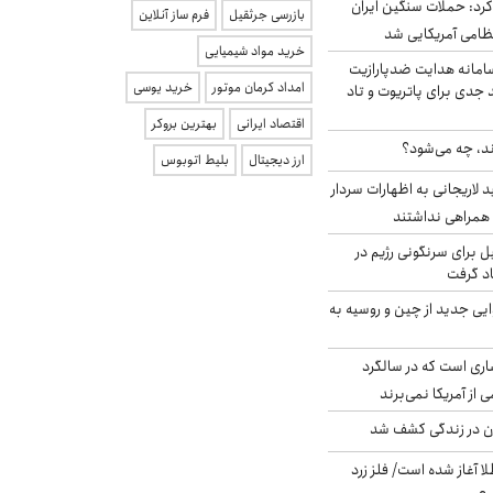
رد: حملات سنگین ایران
بازرسی جرثقیل
فرم ساز آنلاین
خرید مواد شیمیایی
امانه هدایت ضدپارازیت
امداد کرمان موتور
خرید یوسی
جدی برای پاتریوت و تاد
اقتصاد ایرانی
بهترین بروکر
ند، چه می‌شود؟
ارز دیجیتال
بلیط اتوبوس
لاریجانی به اظهارات سردار
همراهی نداشتند
ل برای سرنگونی رژیم در
اد گرفت
ایی جدید از چین و روسیه به
ری است که در سالگرد
ی از آمریکا نمی‌برند
دن در زندگی کشف شد
طلا آغاز شده است/ فلز زرد