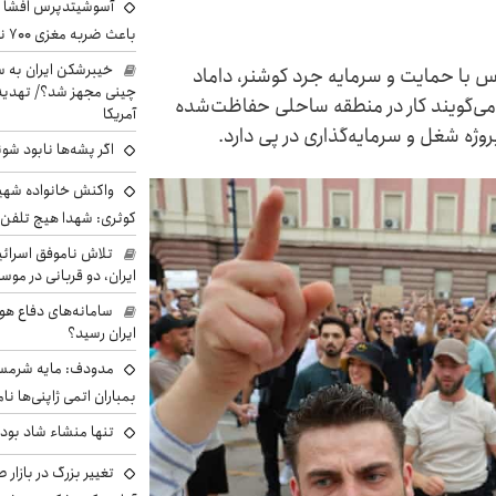
آسوشیتدپرس افشا ک
باعث ضربه مغزی ۷۰۰ نظامی آمریکایی شد
خیبرشکن ایران به س
س با حمایت و سرمایه جرد کوشنر، داماد
چینی مجهز شد؟/ تهدید 
 می‌گویند کار در منطقه ساحلی حفاظت‌شده
آمریکا
روژه شغل و سرمایه‌گذاری در پی دارد.
اگر پشه‌ها نابود شو
واکنش خانواده شهید 
کوثری: شهدا هیچ تلفن 
تلاش ناموفق اسرائی
ایران، دو قربانی در موس
سامانه‌های دفاع هو
ایران رسید؟
مدودف: مایه شرمسا
بمباران اتمی ژاپنی‌ها نام
تنها منشاء شاد بو
تغییر بزرگ در بازار 