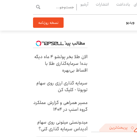
ی
یادداشت
انتشارات
آرشیو
ویدیو
نسخه روزنامه
مطالب پیشنهادی
الان طلا بخر پولشو 4 ماه دیگه
بده! سرمایه‌گذاری طلا با
اقساط بی‌بهره
سرمایه گذاری ارزی روی سهام
تویوتا - کلیک کن
مسیر همراهی و گزارش عملکرد
گروه اسنپ در ۱۴۰۴
میدونستی میتونی روی سهام
پربحث‌ترین
آدیداس سرمایه گذاری کنی؟