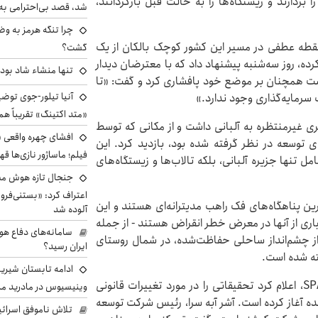
را بردارند و زیستگاه‌ها را به حالت قبل بازگردانند،
شد، قصد بی‌احترامی به 
چرا تنگه هرمز به و
ن نقطه عطفی در مسیر این کشور کوچک بالکان از یک
گشت؟
، روز سه‌شنبه پیشنهاد داد که با معترضان دیدار
تنها منشاء شاد بو
لیست همچنان بر موضع خود پافشاری کرد و گفت: «تا
آنیا تیلور-جوی توضی
سرمایه‌گذاری وجود ندارد.»
«متد اکتینگ» تقریباً 
فری غیرمنتظره به آلبانی داشت و از مکانی که توسط
افشای چهره واقعی «
مایه‌گذاری همسرش، Affinity Partners، برای توسعه در نظر گرفته شده بود، بازدید کرد. این
فیلم؛ ماساژور نازی‌ها قه
 تنها جزیره آلبانی، بلکه تالاب‌ها و زیستگاه‌های
جنجال تازه هوش مصن
اعتراف کرد: «بستنی‌ف
BirdLife، این آب‌ها از آخرین پناهگاه‌های فک راهب مدیترانه‌ای هستند و این
آلوده شد
 ۲۰۰ گونه پرنده - که بسیاری از آنها در معرض خطر انقراض هستند - از جمله
سامانه‌های دفاع هو
از چشم‌انداز ساحلی حفاظت‌شده، در شمال روستای
ایران رسید؟
فته شده است.
ادامه تابستان شیرین
این هفته، نهاد ویژه پیگرد قانونی ضد فساد آلبانی، SPAK، اعلام کرد تحقیقاتی را در مورد تغییرات قانونی
وینیسیوس در مادرید م
د مناطق حفاظت‌شده آغاز کرده است. آشر آبه سرا، رئیس شرکت توسعه
تلاش ناموفق اسرائی