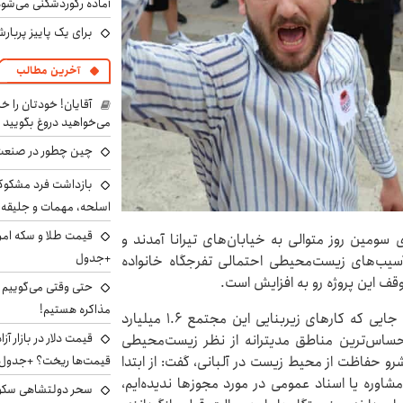
آماده رکوردشکنی می‌شو
برای یک پاییز پربار
آخرین مطالب
آقایان! خودتان را 
می‌خواهید دروغ بگویید
چین چطور در صنعت
بازداشت فرد مشکوک 
اسلحه، مهمات و جلیق
ی سومین روز متوالی به خیابان‌های تیرانا آمدند و
+جدول
ه آسیب‌های زیست‌محیطی احتمالی تفرجگاه خانواده
وقف این پروژه رو به افزایش است.
حتی وقتی می‌گوییم م
مذاکره هستیم!
اعتراضاتی هم برای جنوب کشور برنامه‌ریزی شده است، جایی که کارهای زیربنایی این مجتمع ۱.۶ میلیارد
 حساس‌ترین مناطق مدیترانه از نظر زیست‌محیطی
قیمت‌ها ریخت؟ +جدول
رو حفاظت از محیط زیست در آلبانی، گفت: از ابتدا
شاوره یا اسناد عمومی در مورد مجوزها ندیده‌ایم،
سحر دولتشاهی سکو