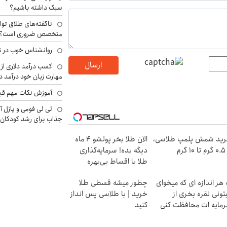
سبک داشته باشیم؟
ناگفته‌های طلاق توا
متخصص ضروری است؟
روانشناس خوب در ت
ارسال
کسب درآمد دلاری از 
مهارت زبان خود درآمد د
آموزش نکات مهم قبل 
لی لی فومی و پازل آ
جذاب برای رشد کودکان
ید شمش پلمپ طلاسی،
الان طلا بخر پولشو 4 ماه
۱ گرم
دیگه بده! سرمایه‌گذاری
طلا با اقساط بی‌بهره
 هر اندازه ای که میخوای
چطور میشه قسطی طلا
تونی نقره بخری از
خرید | با طلاسی پس انداز
مایه ات محافظت کنی
کنید