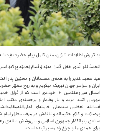
به گزارش اطلاعات آنلاین، متن کامل پیام حضرت آیت‌ال
اَلحَمدُ للهِ الَّذی جَعَلَ کَمالَ دینِه وَ تَمامَ نِعمتِه بِوِلایةِ 
عید سعید غدیر را به همه‌ی مسلمانان و محبّین پدر امّت ا
ایران و سراسر جهان تبریک میگویم و به روح مطهّر حضرت 
مهربان امّت، مرید و یار وفادار و برجسته‌ی مکتب ا
آیت‌الله العظمی سیدعلی خامنه‌ای اعلی‌الله‌مقام
پرصلابت و کلام حکیمانه و نافذش در مرقد مطهّر امام شن
ساله‌ی بنیانگذار جمهوری اسلامی و سی‌وشش‌ ساله‌ی رهب
برای همه‌ی ما و چراغ راه مسیر آینده است.