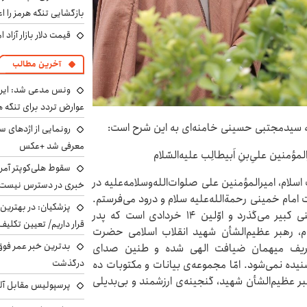
بازگشایی تنگه هرمز را اع
قیمت دلار بازار آزاد امروز شنب
آخرین مطالب
ونس مدعی شد: ایران 
عوارض تردد برای تنگه ه
له سیدمجتبی حسینی خامنه‌ای به این شرح است:
رونمایی از اژدهای 
معرفی شد +عکس
امیرِالمؤمنین علیِ‌بنِ اَبیطالِب علیه‌السّلام
سقوط هلی‌کوپتر آمر
سلام، امیرالمؤمنین علی صلوات‌الله‌وسلامه‌علیه در
خبری در دسترس نیست
امام خمینی رحمة‌الله‌علیه سلام و درود می‌فرستم.
پزشکیان‌: در بهترین
امسال سی‌وهفتمین ۱۴ خردادی است که از فراق خمینی کبیر می‌گذرد و اوّلین ۱۴ خردادی است که پدر
قرار داریم/ تعیین تکل
مام، رهبر عظیم‌الشأن شهید انقلاب اسلامی حضرت
بدترین خبر عمر فوق‌
ه‌الشریف میهمان ضیافت الهی شده و طنین صدای
درگذشت
یده نمی‌شود. امّا مجموعه‌ی بیانات و مکتوبات ده‌
ر عظیم‌الشأن شهید، گنجینه‌ی ارزشمند و بی‌بدیلی
پرسپولیس مقابل آل