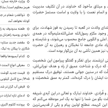
وزارت خارجه عمان: ح
عهود و میثاق مأخوذ که خداوند در آن تکلیف مدیریت
هرمز محکوم است/ مذاکر
 اتمام نعمت را با ولایت و امامت مستمرّ حضرات
ذوالقدر: شعام در جن
کوتاه نخواهد آمد
دای ولادت در کعبه تا رسیدن به فوز شهادت، برای
طعنه مدودوف به زلن
ود مکرّم رسول‌الله صلی‌الله‌علیه‌وآله در همه‌ی
نابودی روسیه راهزنان و ق
ی اعلی و الگویی جامع محسوب می‌شوند، و شایسته و
مقصد جدید ستاره 
فراد عادی جامعه تا نخبگان و رهبران به آن حضرت
شکاری با پیکان به لیگ م
 نیز همین تأسّی به آن بزرگوار بوده است.
کدام آبمیوه‌ها واقع
رصتی ارزشمند برای تفکر و گفتگو پیرامون این شخصیت
معرفی انواع المنت ف
 که درک و شناخت عمیق از راه و هدف نورانی‌اش،
د ملّت که در سنین جوانی هستند، توفیق درک مستقیم
یات ایشان را درک کرده‌اند، کمتر به عمق شخصیّت و
۱۴۰۵/ مرغ کامل کیلویی چند شد؟ +جدول
قبض آب گران‌تر شده
له مَثنی و فُرادی. خداوند تبارک و تعالی در این آیه‌ی شریفه
ادعای تازه امارات در
مّت بگو من شما را تنها به یک امر موعظه می‌کنم که
پرونده کلثوم اکبری،
این کریمه، مَطلع اولین پیام و یکی از قدیمی‌ترین