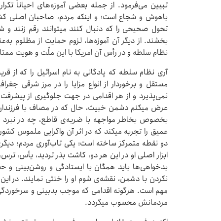
تبیین می‌فرمود. از جمله بعضی آموزه‌های احیاناً تکرار
باهوش و شجاع است؛ و اینکه مردم، صاحبان اصلی کشو
تحول صحیحی را که دنبال کنند میتوانند رقم زنند و شع
بخشند. از دیگر آن آموزه‌ها، لزوم حمایت از مظلوم به‌عن
نظام سلطه و در رأس آن امریکا با این ملّت و هویت ممتا
آری نظام سلطه که پادگانی به نام اسرائیل را که از 
مستقل و برخوردار از انواع مزایا را در مرز شرقی جغر
نمی‌پذیرد و از هر اقدامی در جهت جلوگیری از پیشرفت
عرض میکنم دشمن خبیث، حال که در مصاف با فرزندان
بخصوص بخاطر مواجهه با ضربه‌ی قاطع، چه در نبرد نظ
عمیق را تجربه میکند که در اثر آن واگرایی ملموس کشورها
دو نقطه متمرکز ساخته است: یکی تاب‌آوری مردم؛ دیگر
ابزار اصلی او در این هر دو، کاشت بذر تردید، یأس، ترس، 
بدخواهی‌ها باید همگان با ایستادگی و روشن‌بینی و 
نکردن با دشمن، نقشه‌ی شوم او را خنثی نمایند. در این 
مهم است. هرگونه اقدامی که موجب بدبینی و سرخوردگی
مردمانش محسوب میگردد.