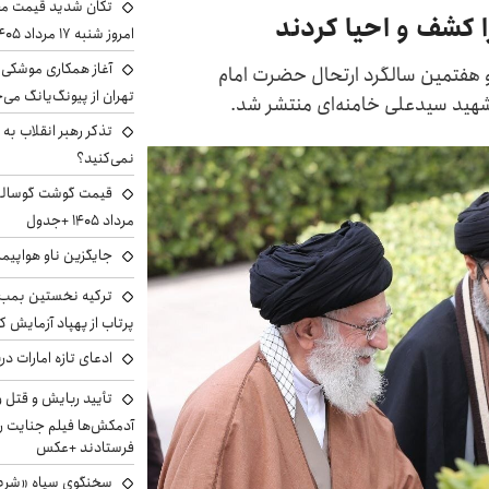
تکان شدید قیمت محص
ا کشف و احیا کردند
امروز شنبه ۱۷ مرداد ۱۴۰۵
آغاز همکاری موشکی ا
و هفتمین سالگرد ارتحال حضرت امام
تهران از پیونگ‌یانگ می‌
 شهید سیدعلی خامنه‌ای منتشر شد.
تذکر رهبر انقلاب به 
نمی‌کنید؟
مرداد ۱۴۰۵ +جدول
جایگزین ناو هواپیما
ترکیه نخستین بمب س
پرتاب از پهپاد آزمایش ک
ادعای تازه امارات در
تأیید ربایش و قتل 
آدمکش‌ها فیلم جنایت را
فرستادند +عکس
سخنگوی سپاه «شرط 