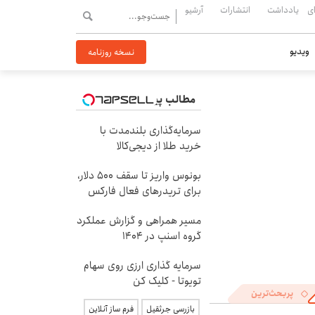
ی
یادداشت
انتشارات
آرشیو
ویدیو
نسخه روزنامه
مطالب پیشنهادی
سرمایه‌گذاری بلندمدت با
خرید طلا از دیجی‌کالا
بونوس واریز تا سقف 500 دلار،
برای تریدرهای فعال فارکس
مسیر همراهی و گزارش عملکرد
گروه اسنپ در ۱۴۰۴
سرمایه گذاری ارزی روی سهام
تویوتا - کلیک کن
پربحث‌ترین
بازرسی جرثقیل
فرم ساز آنلاین