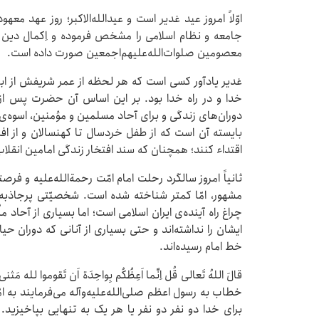
اوّلاً امروز عید غدیر است و عیدالله‌الاکبر؛ روز عهد م
جامعه و نظام اسلامی را مشخص فرموده و اِکمال دین و
معصومین صلوات‌الله‌علیهم‌اجمعین صورت داده است.
غدیر یادآور کسی است که هر لحظه از عمر شریفش از ابت
خدا و در راه خدا بود. بر این اساس آن حضرت پس از وج
دوران‌های زندگی و برای آحاد مسلمین و مؤمنین، اسوه‌
بایسته آن است که از طفل خردسال تا کهنسالان و از ا
اقتداء کنند؛ همچنان که سند افتخار زندگی امامین انقلاب
ثانیاً امروز سالگرد رحلت امام امّت رحمة‌الله‌علیه و ف
مشهور، امّا کمتر شناخته شده است. شخصیّتی پرجاذبه
چراغ راه آینده‌ی ایران اسلامی است؛ اما بسیاری از آحا
ایشان را نداشته‌اند و حتی بسیاری از آنانی که دوران ح
خط امام رسیده‌اند.
قالَ اللهُ تَعالی قُل اِنَّما اَعِظُکُم بِواحِدَة‌ اَن تَقوموا ل
خطاب به رسول‌ اعظم‌ صلی‌الله‌علیه‌وآله می‌فرمایند به ا
برای خدا دو نفر دو نفر یا هر یک به تنهایی بپاخیزید. 