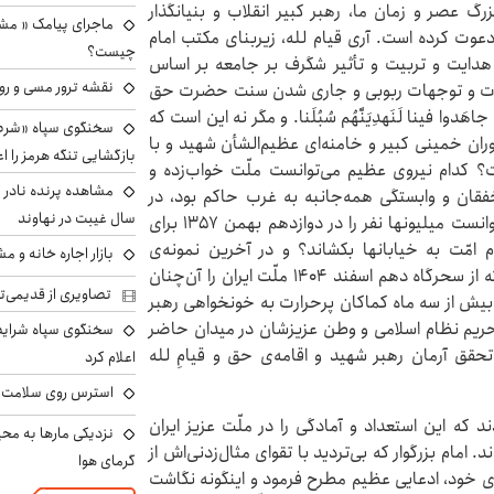
عصر و زمان ما، رهبر کبیر انقلاب و بنیانگذار
ماجرای پیامک « م
 دعوت کرده است. آری قیام لله، زیربنای مکتب امام
چیست؟
هدایت و تربیت و تأثیر شگرف بر جامعه بر اساس
نقشه ترور مسی و رون
رکات و توجهات ربوبی و جاری شدن سنت حضرت حق
دوا فینا لَنَهدِیَنَّهُم سُبُلَنا. و مگر نه این است که
سخنگوی سپاه «شرط 
وران خمینی کبیر و خامنه‌ای عظیم‌الشأن شهید و با
بازگشایی تنگه هرمز را اع
 کدام نیروی عظیم می‌توانست ملّت خواب‌زده و
خفقان و وابستگی همه‌جانبه به غرب حاکم بود، در
سال غیبت در نهاوند
پانزدهم خرداد ۱۳۴۲ بیدار کند؟ کدام قدرت جاذبه می‌توانست میلیونها نفر را در دوازدهم بهمن ۱۳۵۷ برای
د ۱۳۶۸ برای بدرقه‌ی امام امّت به خیابانها بکشاند؟ و در آخرین نمونه‌ی
بازار اجاره خانه و 
شگفت‌انگیز، کدام نیروی مستحکم و اراده‌ی پولادین بود که از سحرگاه دهم اسفند ۱۴۰۴ ملّت ایران را آن‌چنان
تصاویری از قدیمی‌ت
ت بیش از سه ماه کماکان پرحرارت به خونخواهی رهبر
حریم نظام اسلامی و وطن عزیزشان در میدان حاضر
سخنگوی سپاه شرایط 
قق آرمان رهبر شهید و اقامه‌ی حق و قیام‌ِ لله
اعلام کرد
استرس روی سلامت ب
 که این استعداد و آمادگی را در ملّت عزیز ایران
نزدیکی مارها به مح
 امام بزرگوار که بی‌تردید با تقوای مثال‌زدنی‌اش از
گرمای هوا
ی خود، ادعایی عظیم مطرح فرمود و اینگونه نگاشت