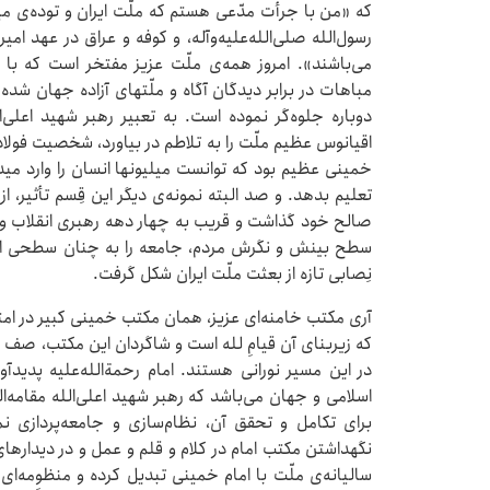
که «من با جرأت مدّعی هستم که ملّت ایران و توده‌ی می
رسول‌الله صلی‌الله‌علیه‌وآله، و کوفه و عراق در عهد امی
می‌باشند». امروز همه‌ی ملّت عزیز مفتخر است که با 
مباهات در برابر دیدگان آگاه و ملّتهای آزاده جهان شده 
دوباره جلوه‌گر نموده است. به تعبیر رهبر شهید اعلی
اقیانوس عظیم ملّت را به تلاطم در بیاورد، شخصیت فولادی
خمینی عظیم بود که توانست میلیونها انسان را وارد میدا
تعلیم بدهد. و صد البته نمونه‌ی دیگر این قِسم تأثیر، ا
صالح خود گذاشت و قریب به چهار دهه رهبری انقلاب و نظا
سطح بینش و نگرش مردم، جامعه را به چنان سطحی از 
نِصابی تازه از بعثت ملّت ایران شکل گرفت.
آری مکتب خامنه‌ای عزیز، همان مکتب خمینی کبیر در امتد
که زیربنای آن قیامِ لله است و شاگردان این مکتب، صف د
در این مسیر نورانی هستند. امام رحمة‌الله‌علیه پدیدآ
اسلامی و جهان می‌باشد که رهبر شهید اعلی‌الله مقامه‌
برای تکامل و تحقق آن، نظام‌سازی و جامعه‌پردازی ن
نگهداشتن مکتب امام در کلام و قلم و عمل و در دیداره
سالیانه‌ی ملّت با امام خمینی تبدیل کرده و منظومه‌ا