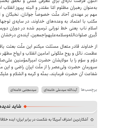
اکنون فرصت تازه‌ای برای معرفی عملی و تحقق بخشی
به‌عنوان رهبران مظلوم امّا مقتدر و البته پیروز انقل
مهم بر عهده‌ی آحاد ملّت خصوصاً جوانان، نخبگان و 
مکتب با اعتماد به وعده‌های خداوند، در سایه‌ی توجهات
اسلام ناب یعنی خط نورانی ترسیم شده در دوران دو
کُبری صلوات‌الله‌وسلامه‌علیهم‌اجمعین، آینده‌ی درخشان ای
از خداوند قادر متعال مسئلت میکنم این ملّت بعثت یافته
عظمت، نائل و روح ملکوتی امامین انقلاب و ارواح مطهّ
دوّم و سوّم را با مولایشان حضرت امیرالمؤمنین علی‌صلو
سرورمان حضرت ولی‌عصر را از ملّت ایران راضی و این مل
شفاعت آن حضرت فرمایند، بمنّه و کرمه و السّلام و علیکم 
برچسب‌ها
آیت‌الله سیدعلی خامنه‌ای
سیدمجتبی خامنه‌ای
شاید ندیده
آشکارترین اعتراف آمریکا به شکست در برابر ایران؛ ایده خلاقا