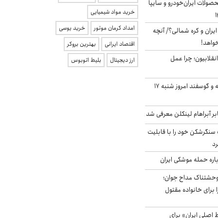
ولات ایران‌خودرو و سایپا
خرید مواد شیمیایی
امداد کرمان موتور
خرید یوسی
یران و کره شمالی؟/ آنچه
خواهد!
اقتصاد ایرانی
بهترین بروکر
انقلابیون؛ چرا عمل
ارز دیجیتال
بلیط اتوبوس
قیمت گوشت گوساله و گوسفند امروز شنبه ۱۷
بر آبراهام لینکلن معرفی شد
نگرشکن خود را با قابلیت
رد
باره حمله موشکی ایران
وحشتناک مداح جوان؛
 برای خانواده مقتول
اصلی ایران» برای