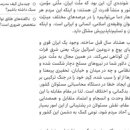
 شونده‌ی آن، این بود که ملّت ایران، ملّتی مؤمن،
چیدمان کیف مدرسه؛
سبک داشته باشیم؟
ر و منشأ قدرت آن هستند؛ و اینکه این مردم هر
ار «ما می‌توانیم» را در عرصه‌های مختلف عینیّت
ناگفته‌های طلاق توا
وان وظیفه‌ی اسلامی، انسانی و ایرانی است. و اینکه
متخصص ضروری است؟
ز، و تسلیم‌ناپذیریش مشکل دارد.
قریب هشتاد سال قبل ساخته، وجود یک ایران قوی و
افیای پوچ و دروغین اسرائیل بزرگ یعنی شرقِ فرات
 آن کوتاهی نمی‌کند. در همین مجال به ملّت عزیز
 دلاور شما در نیروهای مسلح دچار شکست شده و
امی و چه در میدان و خیابان، تحقیری پرمعنا و
 از او را سبب شده، کِیدِ خود را در جنگ ترکیبی بر
ی ایجاد خطا در دستگاه محاسباتی مسئولان کشور.
بدگمانی، و اختلاف است. لذا در مقام مقابله با این
حفظ وحدت و انسجام و اعتماد متقابل و همصدایی
مقام، نقش مسئولان در پشتیبانی از این امور بسیار
 آحاد مردم شود، نوعی کمک به دشمن این کشور و