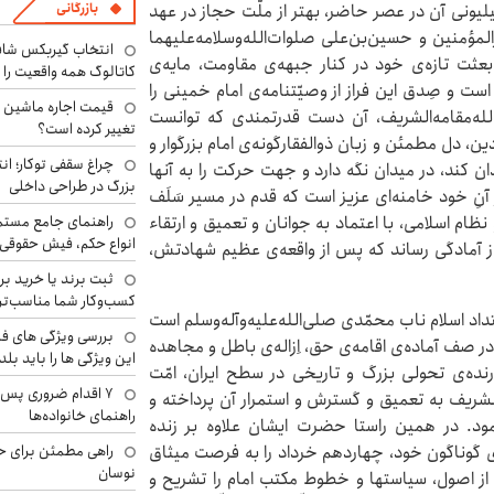
بازرگانی
لیونی آن در عصر حاضر، بهتر از ملّت حجاز در عهد
رالمؤمنین و حسین‌بن‌علی صلوات‌الله‌وسلامه‌علیهما
انتخاب گیربکس شاف
بعثت تازه‌ی خود در کنار جبهه‌ی مقاومت، مایه‌ی
کاتالوگ همه واقعیت را 
است و صِدق این فراز از وصیّتنامه‌ی امام خمینی را
‌الله‌مقامه‌الشریف، آن دست قدرتمندی که توانست
تغییر کرده است؟
ن، دل مطمئن و زبان ذوالفقارگونه‌ی امام بزرگوار و
چراغ سقفی توکار؛ ان
ن کند، در میدان نگه دارد و جهت حرکت را به آنها
بزرگ در طراحی داخلی
ز آنِ خود خامنه‌ای عزیز است که قدم در مسیر سَلَف
راهنمای جامع مستم
م اسلامی، با اعتماد به جوانان و تعمیق و ارتقاء
انواع حکم، فیش حقوقی 
آمادگی رساند که پس از واقعه‌ی عظیم شهادتش،
ثبت برند یا خرید برن
کسب‌وکار شما مناسب‌ت
اد اسلام ناب محمّدی صلی‌الله‌علیه‌وآله‌وسلم است
بررسی ویژگی های فن
ر صف آماده‌ی اقامه‌ی حق، اِزاله‌ی باطل و مجاهده
این ویژگی ها را باید بلد
ورنده‌ی تحولی بزرگ و تاریخی در سطح ایران، امّت
۷ اقدام ضروری پس 
الشریف به تعمیق و گسترش و استمرار آن پرداخته و
راهنمای خانواده‌ها
مود. در همین راستا حضرت ایشان علاوه بر زنده
راهی مطمئن برای ح
ای گوناگون خود، چهاردهم خرداد را به فرصت میثاق
نوسان
ی از اصول، سیاستها و خطوط مکتب امام را تشریح و