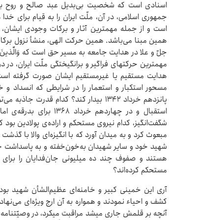
اسنادی است که شخصیت بی‌بدیل عبد صالح و روح بزرگ 
جمهوری اسلامی، در آن، ملّت ایران را به قیام برای خدا
است و از جمله مهمترین آثار و برکات وجودی ایشان، 
همین مبنا می‌باشد. همین حرکت الهی، منشأ نزول ب
جل‌ّ و علا در هدایت جامعه به مسیر حق است که وَالَّذینَ جاهَ
مهمترین حرکتهای فراگیر و برانگیختگی ملّت ایران، در د
هدایت مستقیم یا غیرمستقیم ایشان صورت گرفته است؟
مسحور استکبار و استعمار را در شرایطی که انسداد و 
استقبال و در چهاردهم خردا
مبعوث کرد و به میدان آورد که با انگیزه‌ای والا با گذش
شهید خود و سایر شهیدان به‌خون‌خفته و به پاسداشت 
هستند و صفوف چند ده میلیونی جان‌فدایان را برای تح
مستحکم کرده‌اند؟
آری این خمینی کبیر و خامنه‌ای عظیم‌الشأن شهید بودند
کشف و احیاء نمودند و همواره به آن ارج ویژه‌ای می‌نهادند.
آنچه بر قلمش جاری میشد مراقبت میکرد، در وصیّتنامه‌