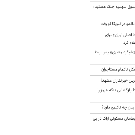
شمول سهمیه جنگ هستید»
الدو در آمریکا لو رفت
اصلی ایران» برای
لام کرد
مشاهده پرنده نادر «شبگرد مصری» پس از ۶۰
مشکل ناتمام مستاجران
رین خبرنگاران مشهد!
بازگشایی تنگه هرمز را
دن چه تاثیری دارد؟
یط‌های مسکونی اراک در پی