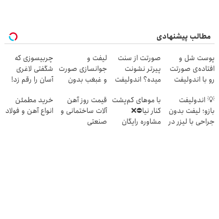
مطالب پیشنهادی
پوست شل و
صورتت از سنت
لیفت و
چربیسوزی که
افتاده‌ی صورتت
پیرتر نشونت
جوانسازی صورت
شگفتی لاغری
رو با اندولیفت
میده؟ اندولیفت
و غبغب بدون
آسان را رقم زد!
جوونش کن 💟
برش می‌گردونه
جراحی و دوران
💡 اندولیفت
با موهای کم‌پشت
قیمت روز آهن
خرید مطمئن
🔰
نقاهت ✨
بازو؛ لیفت بدون
کنار نیا⛔️❌
آلات ساختمانی و
انواع آهن و فولاد
جراحی با لیزر در
مشاوره رایگان
صنعتی
یک جلسه
کاشت مو بگیر