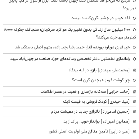
مردی که می‌خواهد سلطان نفت جهان باشد؛ نفت ایران از گلوی ترامپ پایین
نمی‌رود!
لکه خونی در چشم نگران‌کننده نیست
۲۰۰ میلیون سال زندگی بدون تغییر یک هواگرد سرگردان؛ سنجاقک‌ چگونه ۱۸۰۰۰
کیلومتر مهاجرت می‌کند؟
خبر فوری درباره پرونده قتل حمیدرضا رجب‌زاده: متهم اصلی دستگیر شد
راه‌اندازی نخستین دفتر تخصصی رسانه‌های حوزه صنعت در جهان‌آباد میبد
[محمدعلی مهتدی] بازی در لبه پرتگاه
چرا گوشت قرمز همچنان گران است؟
[حامد خزایی] سه‌گانه بازسازی واقعیت در عصر اطلاعات
[مینا حیدری] کودک‌فروشی به قیمت لایک
[حسین امامی‌راد] ناترازی جدید در معیشت مردم
[همایون امیرزاده] برانداز خوب، برانداز بد
[علی دارابی] تأمین منافع ملی اولویت اصلی کشور