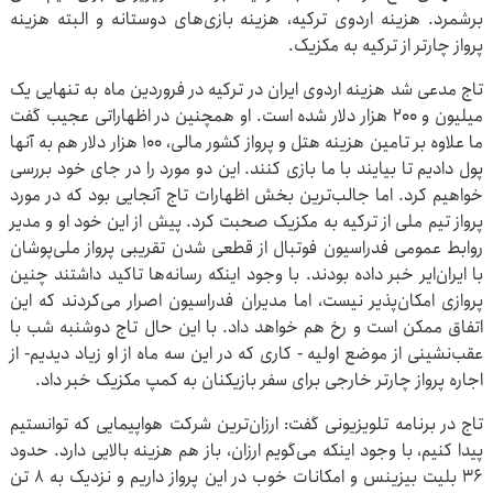
برشمرد. هزینه اردوی ترکیه، هزینه بازی‌های دوستانه و البته هزینه
پرواز چارتر از ترکیه به مکزیک.
تاج مدعی شد هزینه اردوی ایران در ترکیه در فروردین ماه به تنهایی یک
میلیون و ۲۰۰ هزار دلار شده است. او همچنین در اظهاراتی عجیب گفت
ما علاوه بر تامین هزینه هتل و پرواز کشور مالی، ۱۰۰ هزار دلار هم به آنها
پول دادیم تا بیایند با ما بازی کنند. این دو مورد را در جای خود بررسی
خواهیم کرد. اما جالب‌ترین بخش اظهارات تاج آنجایی بود که در مورد
پرواز تیم ملی از ترکیه به مکزیک صحبت کرد. پیش از این خود او و مدیر
روابط عمومی فدراسیون فوتبال از قطعی شدن تقریبی پرواز ملی‌پوشان
با ایران‌ایر خبر داده بودند. با وجود اینکه رسانه‌ها تاکید داشتند چنین
پروازی امکان‌پذیر نیست، اما مدیران فدراسیون اصرار می‌کردند که این
اتفاق ممکن است و رخ هم خواهد داد. با این حال تاج دوشنبه شب با
عقب‌نشینی از موضع اولیه - کاری که در این سه ماه از او زیاد دیدیم- از
اجاره پرواز چارتر خارجی برای سفر بازیکنان به کمپ مکزیک خبر داد.
تاج در برنامه تلویزیونی گفت: ارزان‌ترین شرکت هواپیمایی که توانستیم
پیدا کنیم، با وجود اینکه می‌گویم ارزان، باز هم هزینه بالایی دارد. حدود
۳۶ بلیت بیزینس و امکانات خوب در این پرواز داریم و نزدیک به ۸ تن