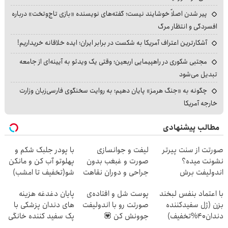
پیر شدن اصلاً خوشایند نیست؛ گفته‌های نویسنده «بازی تاج‌وتخت» درباره
افسردگی و انتظار مرگ
آشکارترین اعتراف آمریکا به شکست در برابر ایران؛ ایده خلاقانه خریداریم!
مجتبی شکوری در راهپیمایی اربعین؛ وقتی یک ویدئو به آیینه‌ای از جامعه
تبدیل می‌شود
چگونه به «جنگ هرمز» پایان دهیم؛ به روایت سخنگوی فارسی‌زبان وزارت
خارجه آمریکا
مطالب پیشنهادی
صورتت از سنت پیرتر
لیفت و جوانسازی
با پودر جلبک شکم و
نشونت میده؟
صورت و غبغب بدون
پهلوتو آب کن و مانکن
اندولیفت برش
جراحی و دوران نقاهت
شو(تخفیف تا امشب)
می‌گردونه 🔰
✨
با اعتماد بنفس لبخند
پوست شل و افتاده‌ی
پایان دغدغه هزینه
بزن (ژل سفیدکننده
صورتت رو با اندولیفت
های دندان پزشکی با
دندان40%تخفیف)
جوونش کن 💟
پک سفید کننده خانگی