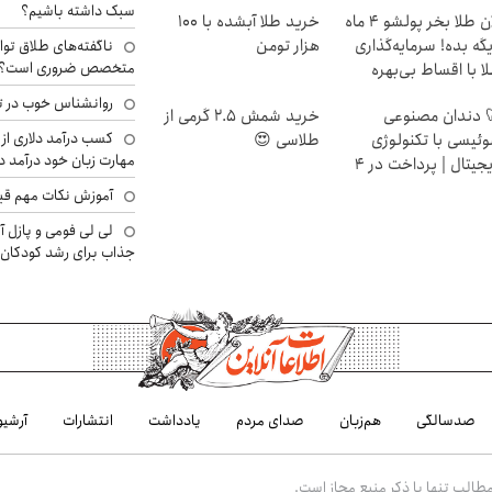
سبک داشته باشیم؟
الان طلا بخر پولشو 4 ماه
خرید طلا آبشده با 100
گه بده! سرمایه‌گذاری
هزار تومن
ناگفته‌های طلاق توا
متخصص ضروری است؟
ا با اقساط بی‌بهره
روانشناس خوب در ت
 دندان مصنوعی
خرید شمش 2.5 گرمی از
کسب درآمد دلاری از 
ئیسی با تکنولوژی
طلاسی 😍
مهارت زبان خود درآمد د
دیجیتال | پرداخت در 4
ط |📍 تهران
آموزش نکات مهم قبل 
لی لی فومی و پازل آ
جذاب برای رشد کودکان
صدسالگی
هم‌زبان
صدای مردم
یادداشت
انتشارات
آرشیو
الب تنها با ذکر منبع مجاز است.