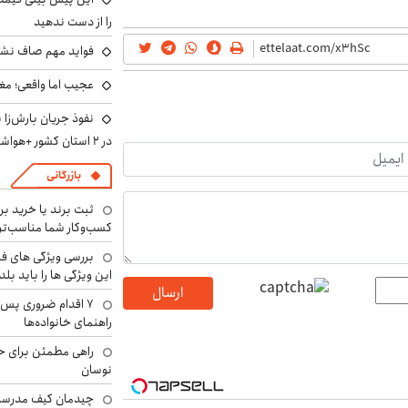
را از دست ندهید
فواید مهم صاف نشس
عجیب اما واقعی؛ مغ
نفوذ جریان بارش‌زا 
در ۲ استان کشور +هواشناسی فردا
بازرگانی
ثبت برند یا خرید برن
کسب‌وکار شما مناسب‌ت
بررسی ویژگی های فن
این ویژگی ها را باید بلد
ارسال
۷ اقدام ضروری پس 
راهنمای خانواده‌ها
راهی مطمئن برای ح
نوسان
چیدمان کیف مدرسه؛