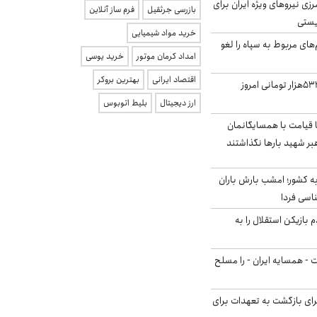
زی نیروهای ویژه ایران برای
بازرسی جرثقیل
فرم ساز آنلاین
ریستی
خرید مواد شیمیایی
‌های مربوط به سپاه را لغو
امداد کرمان موتور
خرید یوسی
اقتصاد ایرانی
بهترین بروکر
ارزش سهام عدالت ۵۳۲هزار تومانی امروز
ارز دیجیتال
بلیط اتوبوس
ا قیامت با همسایگانمان
بر شهید بارها نگذاشتند
به کشور؛ امشب بارش باران
 بازیکن استقلال را به
ت - همسایه ایران - را مسلح
برای بازگشت به تعهدات برای