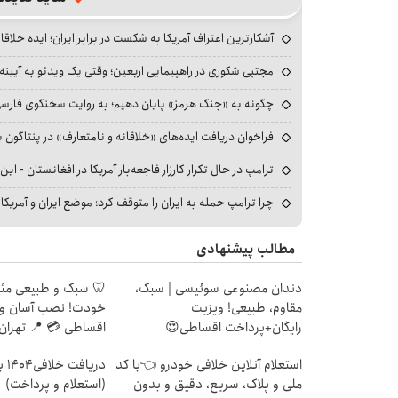
آشکارترین اعتراف آمریکا به شکست در برابر ایران؛ ایده خلاقا
مجتبی شکوری در راهپیمایی اربعین؛ وقتی یک ویدئو به آیینه‌
چگونه به «جنگ هرمز» پایان دهیم؛ به روایت سخنگوی فارسی‌ز
فراخوان دریافت ایده‌های «خلاقانه و نامتعارف» در پنتاگون بر
ترامپ در حال تکرار کارزار فاجعه‌بار آمریکا در افغانستان - این 
چرا ترامپ حمله به ایران را متوقف کرد؛ موضع ایران و آمریک
مطالب پیشنهادی
دندان مصنوعی سوئیسی | سبک،
🦷 سبک و طبیعی مث
مقاوم، طبیعی! ویزیت
خودت! نصب آسان و 
رایگان+پرداخت اقساطی😍
اقساطی 💳 📍 تهران
استعلام آنلاین خلافی خودرو 👈با کد
دریا
ملی و پلاک، سریع، دقیق و بدون
(استعلام و پرداخت)