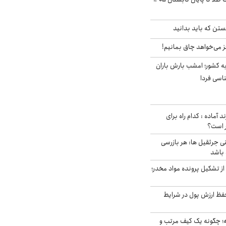
تن که باید بدانید
ز می‌خواهد چاق بمانیم!
به کشور؛ امشب بارش باران
د آماده : کدام راه برای
ر است؟
ی جرثقیل ها: هر بازرسی
 باشد
از تشکیل پرونده مواد مخدر؛
فظ ارزش پول در شرایط
 چگونه یک کیف مرتب و