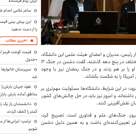
ایران پیام فرستاده
ساغر غلامی اعدام شد
را از دست ندهید
آخرین مطالب
ار رئیس، مدیران و اعضای هیئت علمی این دانشگاه،
+جدول
با یادآوری عبور ایران از توطئه‌ها، کودتاها و جنگ‌های مختلف در پنج دهه گذشته، گفت: دشمن در جنگ ۱۲
او را بر هم زدند و در جنگ رمضان نیز با وجود
سرپرستان خانوارها ب
آمریکا را به شکست بکشاند.
شد
نفوذ جریان بارش‌زا ب
د: در این شرایط، دانشگاه‌ها مسئولیت مهم‌تری بر
مناطق آماده بارش باران
 داشته‌اند و امروز نیز باید در حل چالش‌های کشور،
ن نقش‌آفرینی کنند.
دانشمندان راز یک زن
کمتر را کشف کردند
روز، جنگ‌های علم و فناوری است، تصریح کرد:
ترامپ: ایرانی‌ها از 
ش تعیین‌کننده‌ای داشت و به همین دلیل دشمن
شویم