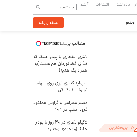
ی
یادداشت
انتشارات
آرشیو
ویدیو
نسخه روزنامه
مطالب پیشنهادی
لاغری انفجاری با پودر جلبک که
غذای فضانوردان هم هست(به
همراه پک هدیه)
سرمایه گذاری ارزی روی سهام
تویوتا - کلیک کن
مسیر همراهی و گزارش عملکرد
گروه اسنپ در ۱۴۰۴
5کیلو لاغری در 30 روز با پودر
پربحث‌ترین
جلبک(موجودی محدود)