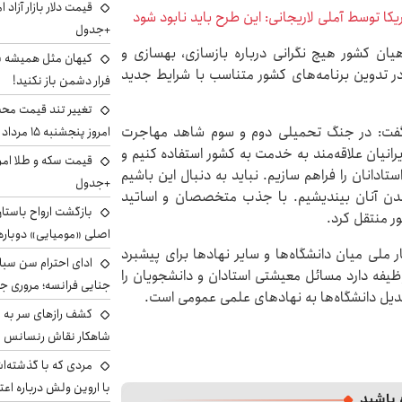
ریکا توسط آملی لاریجانی: این طرح باید نابود شود
+جدول
ان کشور هیچ نگرانی درباره بازسازی، بهسازی و
کیهان مثل همیشه ساز
 در تدوین برنامه‌های کشور متناسب با شرایط جدید
فرار دشمن باز نکنید!
تغییر تند قیمت محصو
گفت: در جنگ تحمیلی دوم و سوم شاهد مهاجرت
امروز پنجشنبه ۱۵ مرداد ۱۴۰۵ +جدول
انیان علاقه‌مند به خدمت به کشور استفاده کنیم و
دانان را فراهم سازیم. نباید به دنبال این باشیم
+جدول
رداندن آنان بیندیشیم. با جذب متخصصان و اساتید
بازگشت ارواح باستان 
ور منتقل کرد.
اصلی «مومیایی» دوباره
ملی میان دانشگاه‌ها و سایر نهادها برای پیشبرد
ادای احترام سن سبا
وظیفه دارد مسائل معیشتی استادان و دانشجویان را
جنایی فرانسه؛ مروری جام
بدیل دانشگاه‌ها به نهادهای علمی عمومی است.
کشف رازهای سر به مه
شاهکار نقاش رنسانس ب
مردی که با گذشته‌ا
با اروین ولش درباره اعت
 باشید