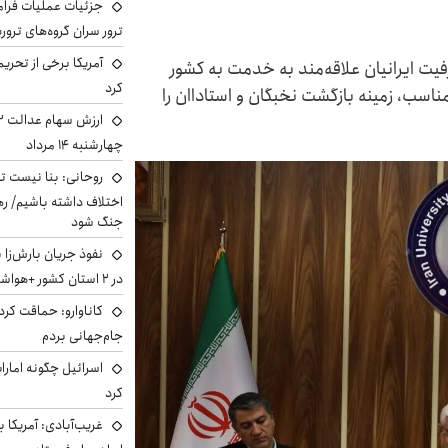
جزئیات عملیات فرامر
ترور سران گروه‌های ترو
آمریکا برخی از تحریم
فیت ایرانیان علاقه‌مند به خدمت به کشور
کرد
اسب، زمینه بازگشت نخبگان و استاداان را
چهارشنبه ۱۴ مرداد
روحانی: بنا نیست ت
اختلاف داشته باشیم/ ره
جنگ شود
نفوذ جریان بارش‌زا 
در ۲ استان کشور +هواشناسی فردا
کاناوارو: حماقت کردم
جام‌جهانی بردم
اسرائیل چگونه امارا
کرد
غریب‌آبادی: آمریکا 