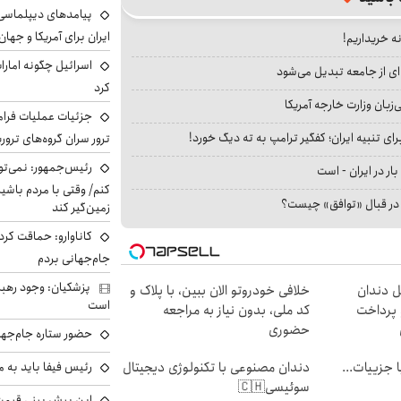
پیامدهای دیپلماسی 
ایران برای آمریکا و جهان
نه خریداریم!
اسرائیل چگونه امارا
ای از جامعه تبدیل می‌شود
کرد
بان وزارت خارجه آمریکا
جزئیات عملیات فرامر
ای تنبیه ایران؛ کفگیر ترامپ به ته دیگ خورد!
ترور سران گروه‌های ترو
رئیس‌جمهور: نمی‌تو
بار در ایران - است
کنم/ وقتی با مردم باشیم
ا در قبال «توافق» چیست؟
زمین‌گیر کند
کاناوارو: حماقت کردم
جام‌جهانی بردم
پزشکیان: وجود رهبر
ل دندان
خلافی خودروتو الان ببین، با پلاک و
است
پرداخت
کد ملی، بدون نیاز به مراجعه
حضوری
حضور ستاره جام‌جها
فت خلافی۱۴۰۴ با جزییات...
دندان مصنوعی با تکنولوژی دیجیتال
رئیس فیفا باید به 
سوئیسی🇨🇭