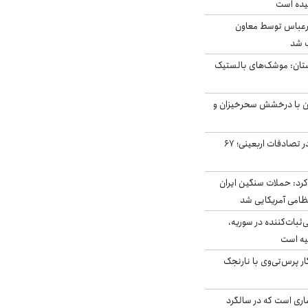
یده است
رعباس توسط معاون
ب شد
تان: موشک‌های بالستیک
ان با درخشش سحرخیزان و
جان باختن ۲۴ زائر در تصادفات اربعینی؛ ۶۷
رد: حملات سنگین ایران
‌ثبات‌کننده در سوریه،
یه است
ار پرس‌تی‌وی با نارنجک
ری است که در سالگرد