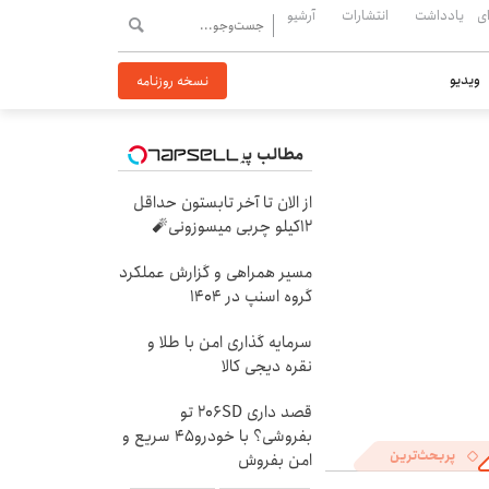
ی
یادداشت
انتشارات
آرشیو
ویدیو
نسخه روزنامه
مطالب پیشنهادی
از الان تا آخر تابستون حداقل
12کیلو چربی میسوزونی🧨
مسیر همراهی و گزارش عملکرد
گروه اسنپ در ۱۴۰۴
سرمایه گذاری امن با طلا و
نقره دیجی کالا
قصد داری 206SD تو
بفروشی؟ با خودرو45 سریع و
پربحث‌ترین
امن بفروش