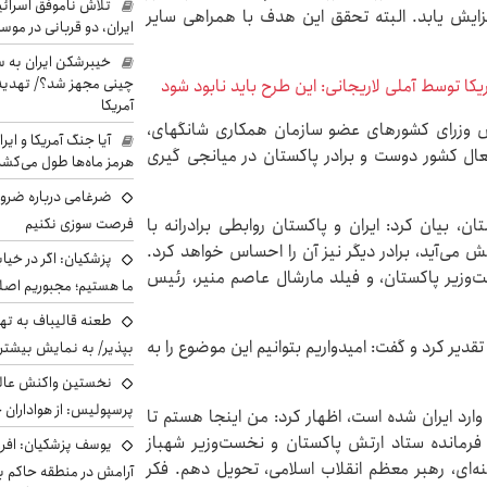
تلاش ناموفق اسرائی
 میلیارد دلار در سال افزایش یابد. البته تحقق این هدف با همراهی سایر
ایران، دو قربانی در موس
خیبرشکن ایران به س
چینی مجهز شد؟/ تهدید 
ریکا توسط آملی لاریجانی: این طرح باید نابود شود
آمریکا
لاس وزرای کشورهای عضو سازمان همکاری شانگهای،
آیا جنگ آمریکا و ای
عال کشور دوست و برادر پاکستان در میانجی گیری
هرمز ماه‌ها طول می‌کش
ضرغامی درباره ضرور
فرصت سوزی نکنیم
، بیان کرد: ایران و پاکستان روابطی برادرانه با
ش می‌آید، برادر دیگر نیز آن را احساس خواهد کرد.
پزشکیان: اگر در خی
ت‌وزیر پاکستان، و فیلد مارشال عاصم منیر، رئیس
ما هستیم؛ مجبوریم اصلا
طعنه قالیباف به ته
قدیر کرد و گفت: امیدواریم بتوانیم این موضوع را به
بپذیر/ به نمایش بیشتری
نخستین واکنش عالی
پرسپولیس: از هواداران 
وارد ایران شده است، اظهار کرد: من اینجا هستم تا
، فرمانده ستاد ارتش پاکستان و نخست‌وزیر شهباز
یوسف پزشکیان: افرا
ه‌ای، رهبر معظم انقلاب اسلامی، تحویل دهم. فکر
آرامش در منطقه حاکم ب