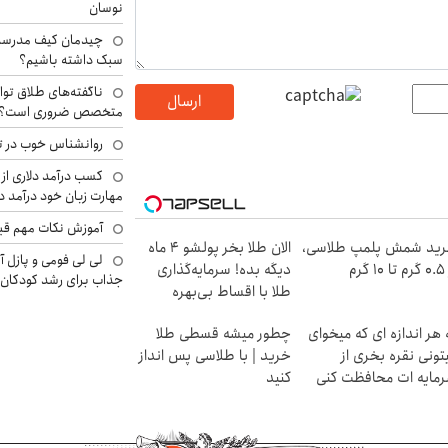
نوسان
چیدمان کیف مدرسه؛
سبک داشته باشیم؟
ناگفته‌های طلاق توا
ارسال
متخصص ضروری است؟
روانشناس خوب در ت
کسب درآمد دلاری از 
مهارت زبان خود درآمد د
آموزش نکات مهم قبل 
ید شمش پلمپ طلاسی،
الان طلا بخر پولشو 4 ماه
لی لی فومی و پازل آ
۱ گرم
دیگه بده! سرمایه‌گذاری
جذاب برای رشد کودکان
طلا با اقساط بی‌بهره
 هر اندازه ای که میخوای
چطور میشه قسطی طلا
تونی نقره بخری از
خرید | با طلاسی پس انداز
مایه ات محافظت کنی
کنید