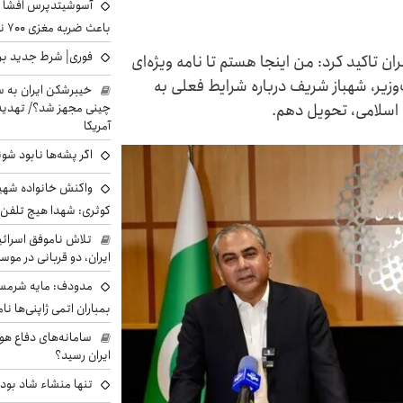
آسوشیتدپرس افشا ک
باعث ضربه مغزی ۷۰۰ نظامی آمریکایی شد
فوری| شرط جدید برا
ران تاکید کرد: من اینجا هستم تا نامه ویژه‌ای
‌وزیر، شهباز شریف درباره شرایط فعلی به
خیبرشکن ایران به س
 اسلامی، تحویل دهم.
چینی مجهز شد؟/ تهدید 
آمریکا
اگر پشه‌ها نابود شو
واکنش خانواده شهید 
کوثری: شهدا هیچ تلفن 
تلاش ناموفق اسرائی
ایران، دو قربانی در موس
مدودف: مایه شرمسا
بمباران اتمی ژاپنی‌ها نام
سامانه‌های دفاع هو
ایران رسید؟
تنها منشاء شاد بو