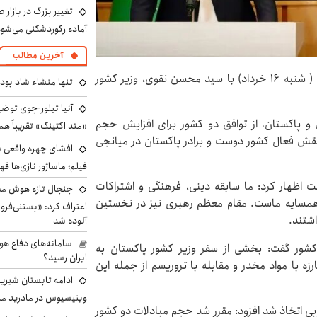
تغییر بزرگ در بازار 
آماده رکوردشکنی می‌شو
آخرین مطالب
اسکندر مومنی، وزیر کشور جمهوری اسلامی ایران، امشب ( شنبه ۱۶ خرداد) با سید محسن نقوی، وزیر کشور
تنها منشاء شاد بو
آنیا تیلور-جوی توضی
ران و پاکستان، از توافق دو کشور برای افزایش حجم
«متد اکتینگ» تقریباً 
 داد و گفت: از نقش فعال کشور دوست و برادر پاکستان در میانجی
افشای چهره واقعی «
فیلم؛ ماساژور نازی‌ها قه
ست اظهار کرد: ما سابقه دینی، فرهنگی و اشتراکات
جنجال تازه هوش مصن
 و همسایه ماست. مقام معظم رهبری نیز در نخستین
اعتراف کرد: «بستنی‌ف
اشتند.
آلوده شد
سامانه‌های دفاع هو
 کشور گفت: بخشی از سفر وزیر کشور پاکستان به
ایران رسید؟
 با مواد مخدر و مقابله با تروریسم از جمله این
ادامه تابستان شیرین
وینیسیوس در مادرید م
بی اتخاذ شد افزود: مقرر شد حجم مبادلات دو کشور