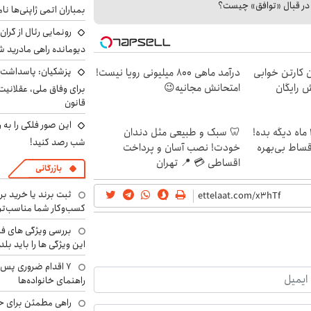
ا در قبال «توافق» چیست؟
بمباران اتمی ژاپنی‌ها نام
رونمایی رئال از گرا
دیومانده راهی مادرید ش
پزشکیان: پاسداشت 
ن کارتن خوابی
درآمد ماهی 800 میلیونی رویا نیست!
ش رایگان
امتحانش مجانیه😉
برای وفاق ملی، عقلانیت
قانون
این صور فلکی را به ر
الان طلا بخر پولشو 4 ماه دیگه بده!
🦷 سبک و طبیعی مثل دندان
شب رصد کنید!
اقساط بی‌بهره
خودت! نصب آسان و پرداخت
اقساطی 💳 📍 تهران
بازرگانی
ثبت برند یا خرید برن
کسب‌وکار شما مناسب‌ت
بررسی ویژگی های فن
این ویژگی ها را باید بلد
۷ اقدام ضروری پس 
راهنمای خانواده‌ها
راهی مطمئن برای ح