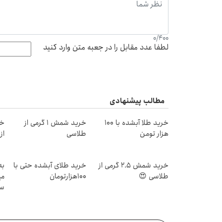
0
/
400
لطفا عدد مقابل را در جعبه متن وارد کنید
مطالب پیشنهادی
خرید طلا آبشده با 100
خرید شمش 1 گرمی از
خر
هزار تومن
طلاسی
از ۰.۵ گرم تا ۰
خرید شمش 2.5 گرمی از
خرید طلای آبشده حتی با
به
طلاسی 😍
۱۰۰هزارتومان
می
سر