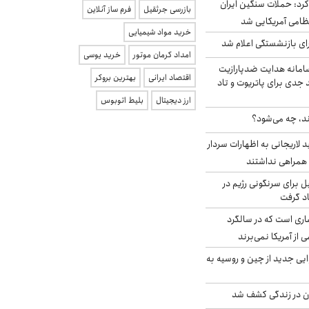
رد: حملات سنگین ایران
بازرسی جرثقیل
فرم ساز آنلاین
خرید مواد شیمیایی
ی بازنشستگی اعلام شد
امداد کرمان موتور
خرید یوسی
امانه هدایت ضدپارازیت
اقتصاد ایرانی
بهترین بروکر
جدی برای پاتریوت و تاد
ارز دیجیتال
بلیط اتوبوس
ند، چه می‌شود؟
لاریجانی به اظهارات سردار
همراهی نداشتند
ل برای سرنگونی رژیم در
اد گرفت
ری است که در سالگرد
ی از آمریکا نمی‌برند
ایی جدید از چین و روسیه به
دن در زندگی کشف شد