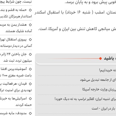
نیست، چون شرایط پیچ
خوبی پیش برود و به پایان برسد.
حمله به قشم و بند
بر اساس این گزارش، سید محسن نقوی، وزیر کشور پاکستان، امشب ( شنبه ۱۶ خرداد) با استقبال اسکندر
استاندار هرمزگان تکذی
هشدار یمن به عربس
 نقش میانجی کاهش تنش بین ایران و آمریکا، است.
آماده شلیک هستند
پیروزی استقلال تهر
آسانی در دیدار دوستانه
 باشید
میلیون تردد ثبت شد
آسوشیتدپرس افشا ک
نه خریداریم!
باعث ضربه مغزی ۷۰۰ نظامی آمریکایی شد
ای از جامعه تبدیل می‌شود
فیدان: هر فعالیت بی
بان وزارت خارجه آمریکا
تهدیدی برای امنیت ترک
اسرائیلی‌ها به خبرنگ
ای تنبیه ایران؛ کفگیر ترامپ به ته دیگ خورد!
حمله کردند
بار در ایران - است
مدودف: مایه شرمسا