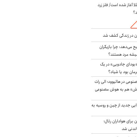
طلا آغاز شده است/ فلز زرد
د؟
دن در زندگی کشف شد
ح می‌دهد: چرا بازیگران
همیشه مرد هستند؟
بودای جادویی» در یک
رمان بود یا شیاد؟
وعی در هالیوود؛ الی راث
روش» هم به هوش مصنوعی
ایی جدید از چین و روسیه به
 برای هواداران رئال؛
اندنی شد