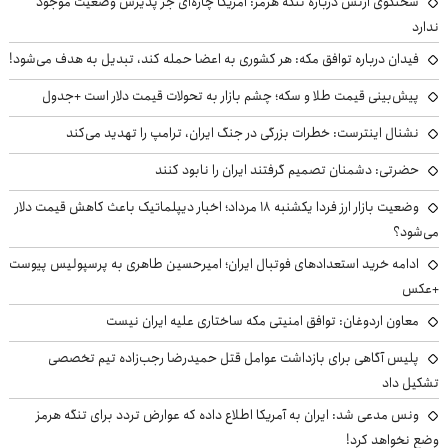
سخنگوی ارتش درباره تنگه هرمز: آمریکا چاره‌ای جز پذیرش وضعیت موجود
ندارد
فیدان درباره توافق مکه: هر کشوری به اعضا حمله کند، تبدیل به هدف می‌شود!
پیش‌بینی قیمت طلا و سکه؛ چشم بازار به تحولات قیمت دلار است +جدول
نشنال اینترست: خطرات بزرگی در جنگ ایران، ترامپ را تهدید می‌کند
حضرتی: دشمنان تصمیم گرفتند ایران را نابود کنند
وضعیت بازار ارز فردا یکشنبه ۱۸ مرداد؛ اخبار دیپلماتیک باعث کاهش قیمت دلار
می‌شود؟
ادامه خرید استعدادهای فوتبال ایران؛ امیرحسین طاهری به پرسپولیس پیوست
+عکس
معاون اردوغان: توافق امنیتی مکه ساختاری علیه ایران نیست
پلیس آگاهی برای بازداشت عوامل قتل حمیدرضا رجب‌زاده تیم تخصصی
تشکیل داد
ونس مدعی شد: ایران به آمریکا اطلاع داده که عوارض تردد برای تنگه هرمز
وضع نخواهد کرد!