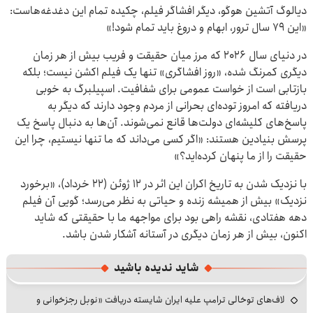
دیالوگ آتشین هوگو، دیگر افشاگر فیلم، چکیده تمام این دغدغه‌هاست:
«این ۷۹ سال ترور، ابهام و دروغ باید تمام شود!»
در دنیای سال ۲۰۲۶ که مرز میان حقیقت و فریب بیش از هر زمان
دیگری کمرنگ شده، «روز افشاگری» تنها یک فیلم اکشن نیست؛ بلکه
بازتابی است از خواست عمومی برای شفافیت. اسپیلبرگ به خوبی
دریافته که امروز توده‌ای بحرانی از مردم وجود دارند که دیگر به
پاسخ‌های کلیشه‌ای دولت‌ها قانع نمی‌شوند. آن‌ها به دنبال پاسخ یک
پرسش بنیادین هستند: «اگر کسی می‌داند که ما تنها نیستیم، چرا این
حقیقت را از ما پنهان کرده‌اید؟»
با نزدیک شدن به تاریخ اکران این اثر در ۱۲ ژوئن (۲۲ خرداد)، «برخورد
نزدیک» بیش از همیشه زنده و حیاتی به نظر می‌رسد؛ گویی آن فیلم
دهه هفتادی، نقشه راهی بود برای مواجهه ما با حقیقتی که شاید
اکنون، بیش از هر زمان دیگری در آستانه آشکار شدن باشد.
شاید ندیده باشید
لاف‌های توخالی ترامپ علیه ایران شایسته دریافت «نوبل رجزخوانی و