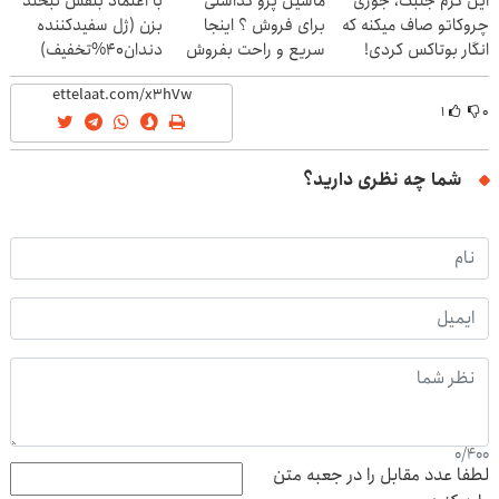
این کرم جلبک، جوری
ماشین پژو گذاشتی
با اعتماد بنفس لبخند
چروکاتو صاف میکنه که
برای فروش ؟ اینجا
بزن (ژل سفیدکننده
انگار بوتاکس کردی!
سریع و راحت بفروش
دندان40%تخفیف)
(تخفیف ویژه)
۱
۰
شما چه نظری دارید؟
0
/
400
لطفا عدد مقابل را در جعبه متن