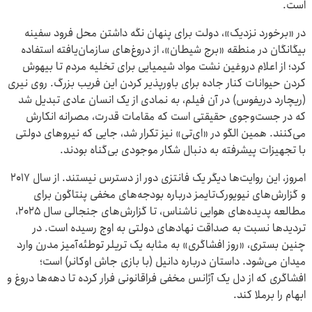
است.
در «برخورد نزدیک»، دولت برای پنهان نگه داشتن محل فرود سفینه
بیگانگان در منطقه «برج شیطان»، از دروغ‌های سازمان‌یافته استفاده
کرد؛ از اعلام دروغین نشت مواد شیمیایی برای تخلیه مردم تا بیهوش
کردن حیوانات کنار جاده برای باورپذیر کردن این فریب بزرگ. روی نیری
(ریچارد دریفوس) در آن فیلم، به نمادی از یک انسان عادی تبدیل شد
که در جست‌وجوی حقیقتی است که مقامات قدرت، مصرانه انکارش
می‌کنند. همین الگو در «ای‌تی» نیز تکرار شد، جایی که نیروهای دولتی
با تجهیزات پیشرفته به دنبال شکار موجودی بی‌گناه بودند.
امروز، این روایت‌ها دیگر یک فانتزی دور از دسترس نیستند. از سال ۲۰۱۷
و گزارش‌های نیویورک‌تایمز درباره بودجه‌های مخفی پنتاگون برای
مطالعه پدیده‌های هوایی ناشناس، تا گزارش‌های جنجالی سال ۲۰۲۵،
تردیدها نسبت به صداقت نهادهای دولتی به اوج رسیده است. در
چنین بستری، «روز افشاگری» به مثابه یک تریلر توطئه‌آمیز مدرن وارد
میدان می‌شود. داستان درباره دانیل (با بازی جاش اوکانر) است؛
افشاگری که از دل یک آژانس مخفی فراقانونی فرار کرده تا دهه‌ها دروغ و
ابهام را برملا کند.