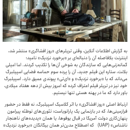
به گزارش اطلاعات آنلاین، وقتی تریلرهای «روز افشاگری» منتشر شد،
اینترنت بلافاصله آن را دنباله‌ای بر «برخورد نزدیک» نامید؛
گمانه‌زنی‌هایی که سازندگان به شوخی آن‌ها را تکذیب کردند. اما امیلی
بلانت، ستاره این فیلم جدید، آن را پرده سوم حماسه فضایی اسپیلبرگ
می‌داند که با «برخورد نزدیک» و «ای‌تی» پیوندی عمیق دارد. اسپیلبرگ
خود نیز در تریلر فیلم اعتراف کرده که امروز بیش از دهه هفتاد میلادی،
باور دارد که ما در پهنه هستی تنها نیستیم.
ارتباط اصلی «روز افشاگری» با اثر کلاسیک اسپیلبرگ، نه فقط در حضور
فرازمینی‌ها، که در بازنمایی یک پارانویاست: تئوری‌های توطئه پیرامون
پنهان‌کاری دولت آمریکا در قبال یوفوها، یا همان «پدیده‌های ناهنجار
ناشناس» (UAP) که اصطلاح مدرن‌تر همان بیگانگان «برخورد نزدیک»