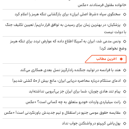
خانواده مقتول فرستادند +عکس
سخنگوی سپاه «شرط اصلی ایران» برای بازگشایی تنگه هرمز را اعلام کرد
پزشکیان‌: در بهترین زمان برای رسیدن به توافق قرار داریم/ تعیین تکلیف جنگ
با دولت نیست
ونس مدعی شد: ایران به آمریکا اطلاع داده که عوارض تردد برای تنگه هرمز
وضع نخواهد کرد!
آخرین مطالب
هند با فرانسه در تولید جنگنده رادارگریز نسل بعدی همکاری می‌کند
ادعای سنتکام درباره محاصره دریایی ایران: مانع بیش از ۵۰ کشتی شدیم!
پیام تند هادی چوپان: شما برای ایران جز بی‌آبرویی نداشته‌اید
رانت میلیاردی واردات خودرو متعلق به چه کسانی است؟ +عکس
مقایسه حقوق موسی جنپو در استقلال و تیم جدیدش باورنکردنی است! +عکس
پول‌پاشی کریپتو در واشنگتن جواب نداد