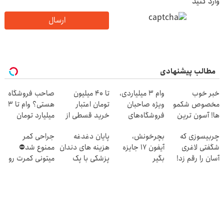
وارد کنید
ارسال
مطالب پیشنهادی
خبر خوب
وام ۳ میلیاردی،
تا ۴۰ میلیون
صاحب فروشگاه
مخصوص شکمو
ویژه صاحبان
تومان اعتبار
هستی؟ وام تا ۳
ها! آسون ترین
فروشگاه‌های
خرید قسطی از
میلیارد تومان
روش لاغری
آنلاین و حضوری
دیجی پی
بگیر
چربیسوزی که
بچرخونش،
پایان دغدغه
جراحی کمر
معرفی شد
شگفتی لاغری
آیفون 17 جایزه
هزینه های دندان
ممنوع شد⛔
آسان را رقم زد!
بگیر
پزشکی با پک
میتونی کمرت رو
سفید کننده
در منزل درمان
خانگی
کنی! 👈🏻
پرسش‌نامه