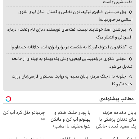
عقب‌نشینی» است
پول عربستان، فناوری ترکیه، توان نظامی پاکستان؛ شکل‌گیری ناتوی
اسلامی در خاورمیانه!
پیر شدن اصلاً خوشایند نیست؛ گفته‌های نویسنده «بازی تاج‌وتخت» درباره
افسردگی و انتظار مرگ
آشکارترین اعتراف آمریکا به شکست در برابر ایران؛ ایده خلاقانه خریداریم!
مجتبی شکوری در راهپیمایی اربعین؛ وقتی یک ویدئو به آیینه‌ای از جامعه
تبدیل می‌شود
چگونه به «جنگ هرمز» پایان دهیم؛ به روایت سخنگوی فارسی‌زبان وزارت
خارجه آمریکا
مطالب پیشنهادی
پایان دغدغه هزینه
با پودر جلبک شکم و
چربیاتو مثل کره آب کن
های دندان پزشکی با
پهلوتو آب کن و مانکن
👀
پک سفید کننده خانگی
شو(تخفیف تا امشب)