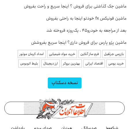
ماشین جک گذاشتی برای فروش ؟ اینجا سریع و راحت بفروش
ماشین فونیکس fx خودتو اینجا به راحتی بفروش
بعد از مراجعه به خودرو45 ، یک‌روزه فروخته شد
ماشین پژو پارس برای فروش داری؟ اینجا سریع بفروشش
بازرسی جرثقیل
فرم ساز آنلاین
خرید مواد شیمیایی
امداد کرمان موتور
خرید یوسی
اقتصاد ایرانی
بهترین بروکر
ارز دیجیتال
بلیط اتوبوس
نسخه دسکتاپ
شبکه۱۰۰
صدسالگی
هم‌زبان
صدای مردم
یادداشت