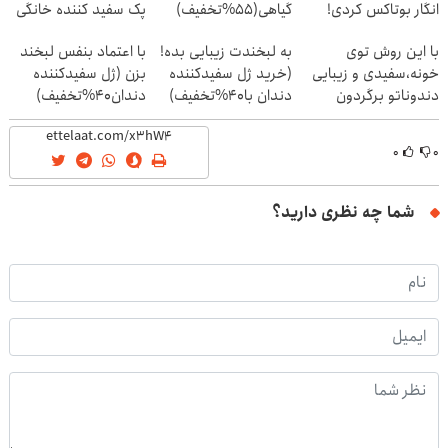
انگار بوتاکس کردی!
گیاهی(55%تخفیف)
پک سفید کننده خانگی
(تخفیف ویژه)
با این روش توی
به لبخندت زیبایی بده!
با اعتماد بنفس لبخند
خونه،سفیدی و زیبایی
(خرید ژل سفیدکننده
بزن (ژل سفیدکننده
دندوناتو برگردون
دندان با40%تخفیف)
دندان40%تخفیف)
(40%off)
۰
۰
شما چه نظری دارید؟