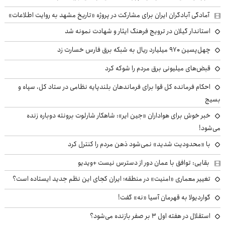
آمادگی آبادگران ایران برای مشارکت در پروژه «تاریخ مشهد به روایت اطلاعات»
استاندار گیلان در ترویج فرهنگ ایثار و شهادت نمونه شد
چهل‌پسین ۹۷۰ میلیارد ریال به شبکه برق فارس خسارت زد
قبض‌های میلیونی برق مردم را شوکه کرد
احکام فرمانده کل قوا برای فرماندهان بلندپایه نظامی در ستاد کل، سپاه و
بسیج
خبر خوش برای هواداران «جین ایر»: شاهکار شارلوت برونته دوباره زنده
می‌شود!
با «محدودیت شدید» نمی‌شود ذهن مردم را کنترل کرد
بقایی: توافق با عمان دور از دسترس نیست +ویدیو
تغییر معماری «امنیت» در منطقه؛ ایران کجای این نظم جدید ایستاده است؟
گواردیولا به قهرمان آسیا «نه» گفت!
استقلال در هفته اول ۳ بر صفر بازنده می‌شود؟