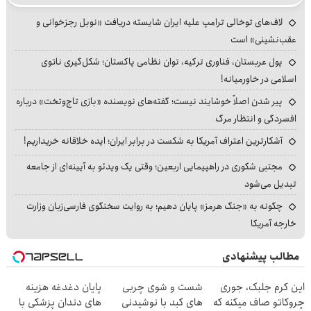
لاف‌های توخالی ترامپ علیه ایران شایسته دریافت «نوبل رجزخوانی و
عقب‌نشینی» است
پول عربستان، فناوری ترکیه، توان نظامی پاکستان؛ شکل‌گیری ناتوی
اسلامی در خاورمیانه!
پیر شدن اصلاً خوشایند نیست؛ گفته‌های نویسنده «بازی تاج‌وتخت» درباره
افسردگی و انتظار مرگ
آشکارترین اعتراف آمریکا به شکست در برابر ایران؛ ایده خلاقانه خریداریم!
مجتبی شکوری در راهپیمایی اربعین؛ وقتی یک ویدئو به آیینه‌ای از جامعه
تبدیل می‌شود
چگونه به «جنگ هرمز» پایان دهیم؛ به روایت سخنگوی فارسی‌زبان وزارت
خارجه آمریکا
مطالب پیشنهادی
این کرم جلبک، جوری
شست و شوی چربی
پایان دغدغه هزینه
چروکاتو صاف میکنه که
های کبد با نوشیدنی
های دندان پزشکی با