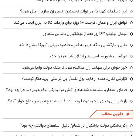
جزییات جدید از پرونده قتل حمیدرضا رجب‌زاده منتشر شد
این دیپلمات کهنه‌کار می‌تواند نخستین رئیس زن سازمان ملل شود؟
توافق ایران و عمان، فرصت ۶۰ روزه برای واردات کالا به ایران ایجاد می‌کند
میدان نیلوفر؛ ۱۶۳ روز بعد از موشکباران دشمن متجاوز
بقایی: بازگشایی تنگه هرمز به لغو محاصره دریایی آمریکا مشروط شد
ذوالقدر مشاور سیاسی رهبر انقلاب شد +متن حکم
خبر خوش برای سهامداران عدالت؛ سود تا هفته دولت واریز می‌شود
گزارشی تکان‌دهنده از غارت پول نفت/ این تراستی ابربدهکار کیست؟
صدای انفجار و مشاهده شعله‌های آتش در نزدیکی تنگه هرمز / ماجرا چه بود؟
راز ۱۵ روز بی‌خبری از حمیدرضا رجب‌زاده فاش شد/ چه بر سر مداح جوان آمد؟
آخرین مطالب
رکوردشکنی دولت پزشکیان در شعام/ دلیل استعفای ذوالقدر چه بود؟