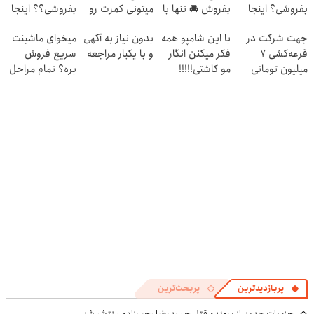
بفروشی؟ اینجا
بفروش 🚘 تنها با
میتونی کمرت رو
بفروشی؟؟ اینجا
به سرعت فروش
یک بار مراجعه 👇
در منزل درمان
راحت و سریع
جهت شرکت در
با این شامپو همه
بدون نیاز به آگهی
میخوای ماشینت
میره
کنی! 👈🏻
بفروش
قرعه‌کشی ۷
فکر میکنن انگار
و با یکبار مراجعه
سریع فروش
پرسش‌نامه
میلیون تومانی
مو کاشتی!!!!!
بره؟ تمام مراحل
وارد شوید
فروش ماشیت رو
به ما بسپر
پربازدیدترین
پربحث‌ترین