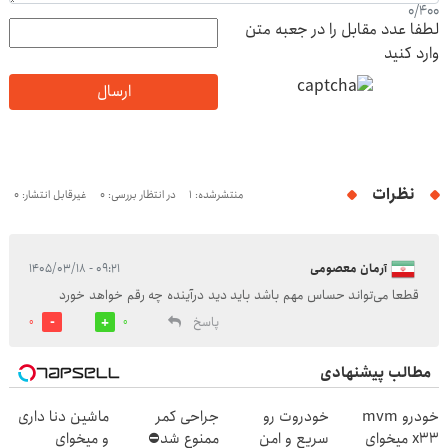
0
/
400
لطفا عدد مقابل را در جعبه متن
وارد کنید
ارسال
نظرات
منتشرشده: 1
در انتظار بررسی: 0
غیرقابل انتشار: 0
آرمان معصومی
۰۹:۲۱ - ۱۴۰۵/۰۳/۱۸
قطعا می‌تواند حساس مهم باشد باید دید درآینده چه رقم خواهد خورد
پاسخ
0
0
مطالب پیشنهادی
خودرو mvm
خودروت رو
جراحی کمر
ماشین دنا داری
x33 میخوای
سریع و امن
ممنوع شد⛔
و میخوای