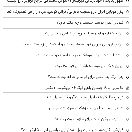
ظهور پدیده «خوددرمانی دیجیتال»/ هوش مصنوعی مرجع تجویز دارو نیست
بازار موبایل ایران در وضعیت بحرانی/ گرانی گوشی، مردم را راهی تعمیرگاه کرد
کبودی آسان پوست چیست و چه علتی دارد؟
این هشدار درباره مصرف داروهای گیاهی را جدی بگیرید!
این پیش‌بینی بورس فردا سه‌شنبه ۲۰ مرداد ۱۴۰۵ را از دست ندهید
پزشکیان: کشور ما با موشک و بمب نابود نخواهد شد بلکه...
تهران خنک می‌شود +هواشناسی فردا ۲۰ مرداد
چرا مرگ پدر مسی برای فوتبالی‌ها اهمیت داشت؟
۱۸ مربی با ۱۸ چمدان راهی لیگ ۲۶ می‌شوند! +عکس
ترامپ طلبکار شد: ایران خسارت آمریکا را جبران کند
شوخی بامزه مطهری با پزشکیان سوژه شد +ویدیو
«سالاد» ممکن است برای سلامتی مضر باشد!
گزارشی تکان‌دهنده از غارت پول نفت/ این تراستی ابربدهکار کیست؟