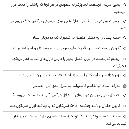
یحیی سریع: تجمعات تجاوزکارانه سعودی در هر کجا که باشند را هدف قرار
می‌دهیم
ترومپت نواز در برابر تک تیرانداز/ وقتی نوای موسیقی بر آتش جنگ پیروز می
شود!
حمله پهپادی به کشتی متعلق به کشور ترکیه در دریای سیاه
آخرین وضعیت بازار ارز؛ قیمت دلار، یورو و پوند جمعه ۱۶ مرداد مشخص شد
ال‌نینو قدرت‌مند در ایران؛ فصل پاییز با بارش باران‌های شدید آغاز می‌شود
+جزئیات
وزیر خزانه‌داری آمریکا زمان و جزئیات توافق جدید با ایران را اعلام کرد
بدرقه استاد ابوالقاسم قاسم‌زاده به منزل ابدی‌اش+تصاویر
احتمال تغییر میزبان دیدارهای استقلال در آسیا؛ آبی‌ها به امارات می‌روند؟
کابین خلبان و لاشه جنگنده اف-۱۵ آمریکایی که با پدافند ایران سرنگون شد
حمله سگ‌های ولگرد به یک کودک ۹ ساله؛ خطری بزرگ امنیت شهروندان را
تهدید می‌کند