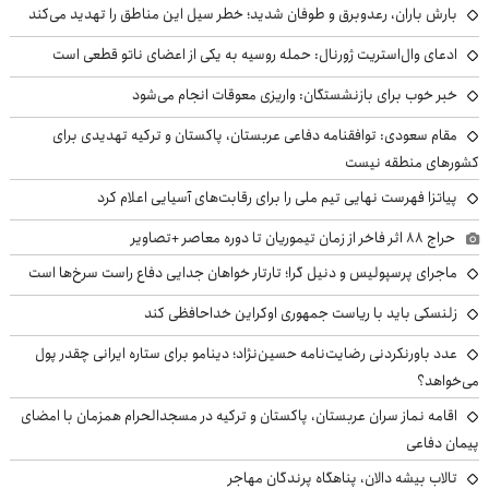
بارش باران، رعدوبرق و طوفان شدید؛ خطر سیل این مناطق را تهدید می‌کند
ادعای وال‌استریت ژورنال: حمله روسیه به یکی از اعضای ناتو قطعی است
خبر خوب برای بازنشستگان: واریزی معوقات انجام می‌شود
مقام سعودی: توافقنامه دفاعی عربستان، پاکستان و ترکیه تهدیدی برای
کشورهای منطقه نیست
پیاتزا فهرست نهایی تیم ملی را برای رقابت‌های آسیایی اعلام کرد
حراج ۸۸ اثر فاخر از زمان تیموریان تا دوره معاصر +تصاویر
ماجرای پرسپولیس و دنیل گرا؛ تارتار خواهان جدایی دفاع راست سرخ‌ها است
زلنسکی باید با ریاست جمهوری اوکراین خداحافظی کند
عدد باورنکردنی رضایت‌نامه حسین‌نژاد؛ دینامو برای ستاره ایرانی چقدر پول
می‌خواهد؟
اقامه نماز سران عربستان، پاکستان و ترکیه در مسجدالحرام همزمان با امضای
پیمان دفاعی
تالاب بیشه دالان، پناهگاه پرندگان مهاجر