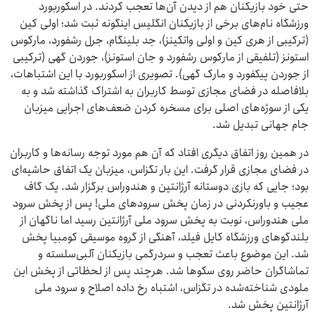
حتی خود بازیکنان هم از دیدن آن‌ها تعجب کردند. در اسکوربورد
ورزشگاه نام‌های برخی از بازیکنان انگلیس اینگونه ثبت شد؛ اولی کین
(ترکیبی از هری کین و اولی واتکینز)، جد بلینگام، جرل رشفورد، مارکوس
استونز (تلفیقی از مارکوس رشفورد و جان استونز)، جوردن گهی (ترکیبی
از جوردن پیکفورد و مارک گهی). تصویری از اسکوربورد با این اشتباهات،
بلافاصله در فضای مجازی توسط کاربران به اشتراک گذاشته شد و به
یکی از سوژه‌های اصلی برای مسخره کردن ضعف‌های اجرایی میزبان
جام جهانی تبدیل شد.
در همین روز اتفاق دیگری افتاد که آن هم مورد توجه رسانه‌ها و کاربران
در فضای مجازی قرار گرفت. این بار تگزاس، میزبان یک اتفاق حاشیه‌ای
بود؛ جایی که بازی دوستانه آرژانتین و هندوراس برگزار شد. یک گاف
عجیب و باورنکردنی در زمان پخش سرودهای ملی! پس از پخش سرود
ملی هندوراس، نوبت به پخش سرود ملی آرژانتین رسید اما ناگهان از
بلندگوهای ورزشگاه کایل فیلد، آهنگی از گروه موسیقی کومبیا پخش
شد. این موضوع باعث تعجب و سردرگمی بازیکنان آلبی‌سلسته و
تماشاگران حاضر روی سکوها شد. هرچند پس از لحظاتی از پخش این
ملودی شناخته‌شده در تگزاس، اشتباه رخ داده اصلاح و سرود ملی
آرژانتین پخش شد.