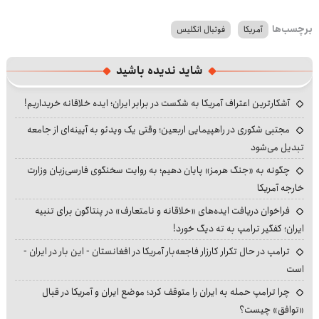
برچسب‌ها
آمریکا
فوتبال انگلیس
شاید ندیده باشید
آشکارترین اعتراف آمریکا به شکست در برابر ایران؛ ایده خلاقانه خریداریم!
مجتبی شکوری در راهپیمایی اربعین؛ وقتی یک ویدئو به آیینه‌ای از جامعه
تبدیل می‌شود
چگونه به «جنگ هرمز» پایان دهیم؛ به روایت سخنگوی فارسی‌زبان وزارت
خارجه آمریکا
فراخوان دریافت ایده‌های «خلاقانه و نامتعارف» در پنتاگون برای تنبیه
ایران؛ کفگیر ترامپ به ته دیگ خورد!
ترامپ در حال تکرار کارزار فاجعه‌بار آمریکا در افغانستان - این بار در ایران -
است
چرا ترامپ حمله به ایران را متوقف کرد؛ موضع ایران و آمریکا در قبال
«توافق» چیست؟