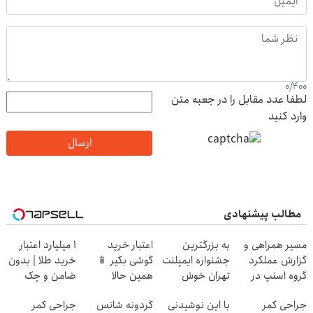
0
/
400
لطفا عدد مقابل را در جعبه متن
وارد کنید
ارسال
مطالب پیشنهادی
مسیر همراهی و
به بزرگترین
اعتبار خرید
۱ میلیارد اعتبار
گزارش عملکرد
جشنواره ایمپلنت
گوشی بگیر 📱
خرید طلا | بدون
گروه اسنپ در
تهران خوش
همین حالا
ضامن و چک
۱۴۰۴
اومدید! | فقط
درخواست اعتبار
جراحی کمر
با این نوشیدنی
گردونه شانس
جراحی کمر
۲۵ میلیون !
بده 🎯