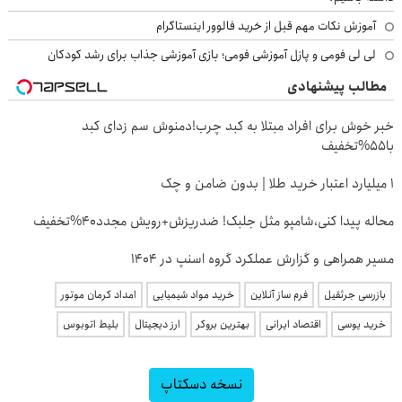
آموزش نکات مهم قبل از خرید فالوور اینستاگرام
لی لی فومی و پازل آموزشی فومی؛ بازی آموزشی جذاب برای رشد کودکان
مطالب پیشنهادی
خبر خوش برای افراد مبتلا به کبد چرب!دمنوش سم زدای کبد
با55%تخفیف
۱ میلیارد اعتبار خرید طلا | بدون ضامن و چک
محاله پیدا کنی،شامپو مثل جلبک! ضدریزش+رویش مجدد40%تخفیف
مسیر همراهی و گزارش عملکرد گروه اسنپ در ۱۴۰۴
بازرسی جرثقیل
فرم ساز آنلاین
خرید مواد شیمیایی
امداد کرمان موتور
خرید یوسی
اقتصاد ایرانی
بهترین بروکر
ارز دیجیتال
بلیط اتوبوس
نسخه دسکتاپ