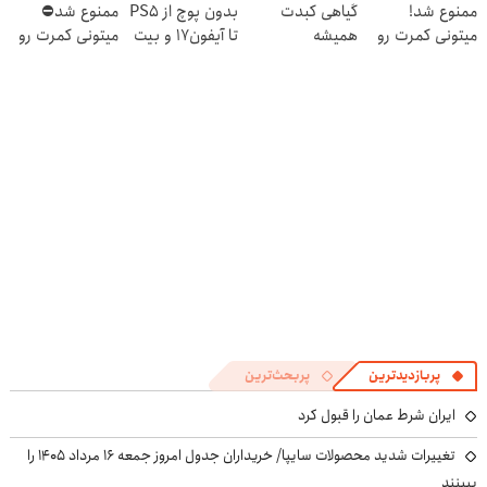
ممنوع شد!
گیاهی کبدت
بدون پوچ از PS5
ممنوع شد⛔
میتونی کمرت رو
همیشه
تا آیفون17 و بیت
میتونی کمرت رو
در منزل درمان
پرقدرته55%تخفیف
کوین 🔥
در منزل درمان
کنی!
کنی! 👈🏻
((پرسش‌نامه))
پرسش‌نامه
پربازدیدترین
پربحث‌ترین
ایران شرط عمان را قبول کرد
تغییرات شدید محصولات سایپا/ خریداران جدول امروز جمعه ۱۶ مرداد ۱۴۰۵ را
ببینند