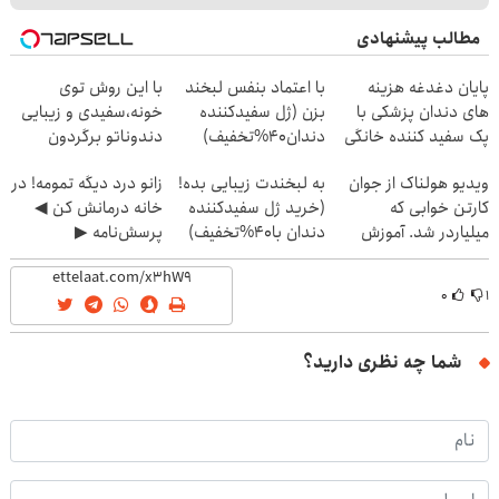
مطالب پیشنهادی
پایان دغدغه هزینه
با اعتماد بنفس لبخند
با این روش توی
های دندان پزشکی با
بزن (ژل سفیدکننده
خونه،سفیدی و زیبایی
پک سفید کننده خانگی
دندان40%تخفیف)
دندوناتو برگردون
(40%off)
ویدیو هولناک از جوان
به لبخندت زیبایی بده!
زانو درد دیگه تمومه! در
کارتن خوابی که
(خرید ژل سفیدکننده
خانه درمانش کن ◀
میلیاردر شد. آموزش
دندان با40%تخفیف)
پرسش‌نامه ▶
رایگان
۰
۱
شما چه نظری دارید؟