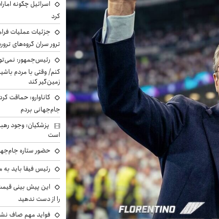
اسرائیل چگونه امارا
کرد
جزئیات عملیات فرامر
ترور سران گروه‌های ترو
رئیس‌جمهور: نمی‌تو
کنم/ وقتی با مردم باشیم
زمین‌گیر کند
کاناوارو: حماقت کردم
جام‌جهانی بردم
پزشکیان: وجود رهبر
است
حضور ستاره جام‌جها
رئیس فیفا باید به 
را از دست ندهید
فواید مهم صاف نشس