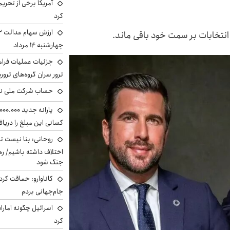
آمریکا برخی از تحریم
کرد
ر انتخابات بر سمت خود باقی ماند.
چهارشنبه ۱۴ مرداد
جزئیات عملیات فرامر
ترور سران گروه‌های ترو
حساب‌ شرکت ملی نف
کسانی این مبلغ را دریا
روحانی: بنا نیست ت
اختلاف داشته باشیم/ ره
جنگ شود
کاناوارو: حماقت کردم
جام‌جهانی بردم
اسرائیل چگونه امارا
کرد