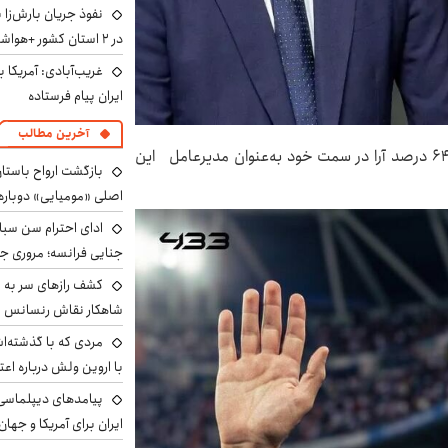
نفوذ جریان بارش‌زا 
در ۲ استان کشور +هواشناسی فردا
غریب‌آبادی: آمریکا 
ایران پیام فرستاده
آخرین مطالب
فلورنتینو پرز، رییس فعلی باشگاه رئال مادرید با کسب ۶۴ درصد آرا در سمت خود به‌عنوان مدیرعامل این
بازگشت ارواح باستان 
اصلی «مومیایی» دوباره
ادای احترام سن سبا
جنایی فرانسه؛ مروری جام
کشف رازهای سر به مه
شاهکار نقاش رنسانس ب
مردی که با گذشته‌ا
با اروین ولش درباره اعت
پیامدهای دیپلماسی 
ایران برای آمریکا و جهان