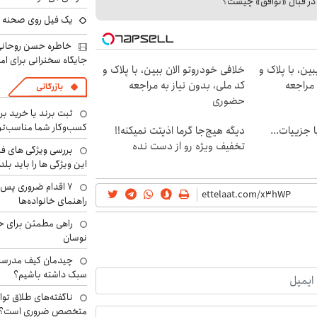
ا در قبال «توافق» چیست؟
یک فیل روی صحنه ت
خاطره حسن روحانی 
جایگاه سخنرانی برای اما
ین، با پلاک و
خلافی خودروتو الان ببین، با پلاک و
 مراجعه
کد ملی، بدون نیاز به مراجعه
بازرگانی
حضوری
ثبت برند یا خرید برن
کسب‌وکار شما مناسب‌ت
فت خلافی۱۴۰۴ با جزییات...
دیگه هیچ‌جا گرما اذیتت نمیکنه!!
تخفیف ویژه رو از دست نده
بررسی ویژگی های فن
این ویژگی ها را باید بلد
۷ اقدام ضروری پس 
راهنمای خانواده‌ها
راهی مطمئن برای ح
نوسان
چیدمان کیف مدرسه؛
سبک داشته باشیم؟
ناگفته‌های طلاق توا
متخصص ضروری است؟