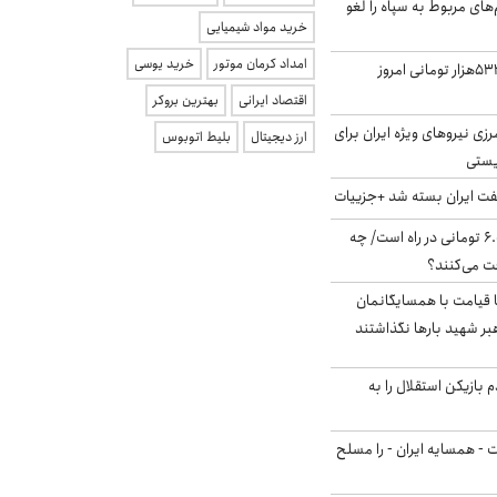
‌های مربوط به سپاه را لغو
خرید مواد شیمیایی
امداد کرمان موتور
خرید یوسی
ارزش سهام عدالت ۵۳۲هزار تومانی امروز
اقتصاد ایرانی
بهترین بروکر
زی نیروهای ویژه ایران برای
ارز دیجیتال
بلیط اتوبوس
ریستی
ت ایران بسته شد +جزییات
یارانه جدید ۶.۰۰۰.۰۰۰ تومانی در راه است/ چه
فت می‌کنند؟
ا قیامت با همسایگانمان
بر شهید بارها نگذاشتند
 بازیکن استقلال را به
ت - همسایه ایران - را مسلح