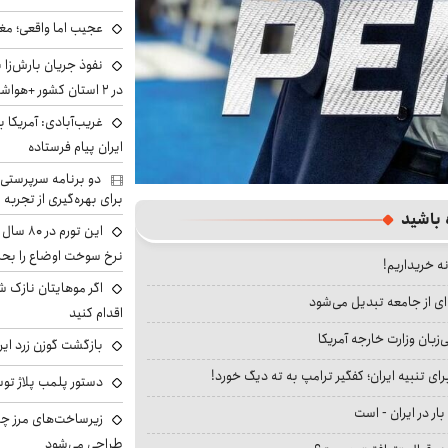
عجیب اما واقعی؛ مغ
نفوذ جریان بارش‌زا 
در ۲ استان کشور +هواشناسی فردا
غریب‌آبادی: آمریکا 
ایران پیام فرستاده
دو برنامه سرپرستی 
برای بهره‌گیری از تجربه
 باشید
این تور
نرخ سوخت اوضاع را بحرا
نه خریداریم!
اگر موهایتان نازک ش
ای از جامعه تبدیل می‌شود
اقدام کنید
بان وزارت خارجه آمریکا
بازگشت گوزن زرد ایر
ای تنبیه ایران؛ کفگیر ترامپ به ته دیگ خورد!
دستور پلمب پلاژ توس
بار در ایران - است
زیرساخت‌های مرز چی
طراحی می‌شود