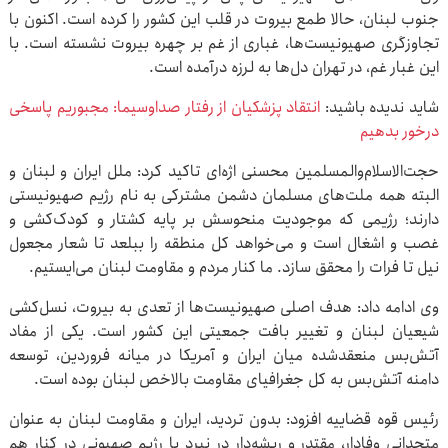
جنوب لبنان، حالا طمع بیروت در قلب این کشور را کرده است. اکنون با
تجاوزگری صهیونیست‌ها، غباری از غم بر چهره بیروت نشسته است. با
این غبار غم، در تهران دل‌ها به لرزه درآمده است.
شاید ندیده باشید:
انتقاد پزشکیان از رفتار صداوسیما: مجبوریم پاسخی
درخور بدهیم
حجت‌الاسلام‌والمسلمین محسنی اژه‌ای تاکید کرد: ملل ایران و لبنان و
البته همه ملت‌های مسلمان دشمن مشترکی به نام رژیم صهیونیستی
دارند؛ رژیمی که موجودیت منحوسش بر پایه کشتار و کودک‌کشی و
غصب و اشغال است و می‌خواهد کل منطقه را ببلعد تا شعار مجعول
نیل تا فرات را محقق سازد. ما کنار مردم و مقاومت لبنان می‌ایستیم.
وی ادامه داد: هدف اصلی صهیونیست‌ها از تعدی به بیروت، نسل‌کشی
شیعیان لبنان و تغییر بافت جمعیتی این کشور است. یکی از مفاد
آتش‌بس منعقدشده میان ایران و آمریکا در میانه فروردین، توسعه
دامنه آتش‌بس به کل جغرافیای مقاومت بالاخص لبنان بوده است.
رئیس قوه قضاییه افزود: بدون ‌تردید، ایران و مقاومت لبنان به عنوان
متحدانی وفادار، مقتدر و ریشه‌دار در نبرد با رژیم صهیونی در کنار هم