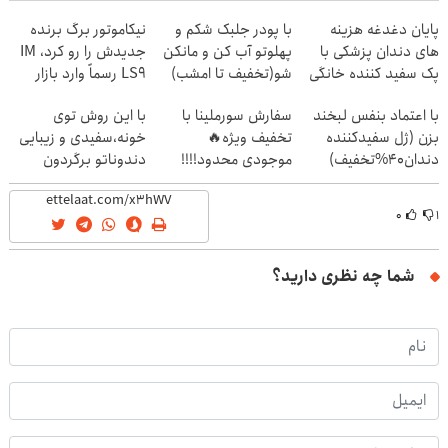
پایان دغدغه هزینه
با پودر جلبک شکم و
نیکاموتور برگ برنده
های دندان پزشکی با
پهلوتو آب کن و مانکن
جدیدش را رو کرد، IM
پک سفید کننده خانگی
شو(تخفیف تا امشب)
LS9 رسماً وارد بازار
ایران شد
با اعتماد بنفس لبخند
سفارش سورملینا با
با این روش توی
بزن (ژل سفیدکننده
تخفیف ویژه🔥
خونه،سفیدی و زیبایی
دندان40%تخفیف)
موجودی محدود!!!!
دندوناتو برگردون
(40%off)
۰
۱
شما چه نظری دارید؟