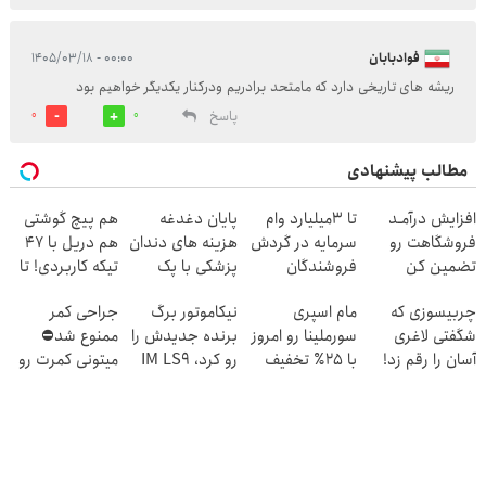
فوادبابان
۰۰:۰۰ - ۱۴۰۵/۰۳/۱۸
ریشه های تاریخی دارد که مامتحد برادریم ودرکنار یکدیگر خواهیم بود
پاسخ
0
0
مطالب پیشنهادی
افزایش درآمـد
تا 3میلیارد وام
پایان دغدغه
هم پیچ گوشتی
فروشگاهت رو
سرمایه در گردش
هزینه های دندان
هم دریل با 47
تضمین کن
فروشندگان
پزشکی با پک
تیکه کاربردی! تا
سفید کننده
تخفیف داره
چربیسوزی که
مام اسپری
نیکاموتور برگ
جراحی کمر
خانگی
بخرش!🔥
شگفتی لاغری
سورملینا رو امروز
برنده جدیدش را
ممنوع شد⛔
آسان را رقم زد!
با ۲۵٪ تخفیف
رو کرد، IM LS9
میتونی کمرت رو
بخر🔥
رسماً وارد بازار
در منزل درمان
ایران شد
کنی! 👈🏻
پرسش‌نامه