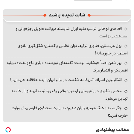
شاید ندیده باشید
لاف‌های توخالی ترامپ علیه ایران شایسته دریافت «نوبل رجزخوانی و
عقب‌نشینی» است
پول عربستان، فناوری ترکیه، توان نظامی پاکستان؛ شکل‌گیری ناتوی
اسلامی در خاورمیانه!
پیر شدن اصلاً خوشایند نیست؛ گفته‌های نویسنده «بازی تاج‌وتخت» درباره
افسردگی و انتظار مرگ
آشکارترین اعتراف آمریکا به شکست در برابر ایران؛ ایده خلاقانه خریداریم!
مجتبی شکوری در راهپیمایی اربعین؛ وقتی یک ویدئو به آیینه‌ای از جامعه
تبدیل می‌شود
چگونه به «جنگ هرمز» پایان دهیم؛ به روایت سخنگوی فارسی‌زبان وزارت
خارجه آمریکا
مطالب پیشنهادی