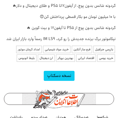
گردونه شانس بدون پوچ، از آیفون17تا PS5 و طلای دیجیتال و دلار🔥
با 10 میلیون تومان مو بکار قسطی پرداختش کن😍
گردونه شانس بدون پوچ از PS5 تا آیفون17 و بیت کوین 🔥
نیکاموتور برگ برنده جدیدش را رو کرد، IM LS9 رسماً وارد بازار ایران شد
بازرسی جرثقیل
فرم ساز آنلاین
خرید مواد شیمیایی
امداد کرمان موتور
خرید یوسی
اقتصاد ایرانی
بهترین بروکر
ارز دیجیتال
بلیط اتوبوس
نسخه دسکتاپ
شبکه۱۰۰
صدسالگی
هم‌زبان
صدای مردم
یادداشت