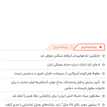
پربازدیدترین
پربحث‌ترین
جایگزین ناو هواپیمابر آبراهام لینکلن معرفی شد
ادعای تازه امارات درباره حمله موشکی ایران
سقوط هلی‌کوپتر آمریکایی؛ از سرنوشت خلبان خبری در دسترس نیست
تأیید ربایش و قتل وحشتناک مداح جوان؛ آدمکش‌ها فیلم جنایت را برای
خانواده مقتول فرستادند +عکس
سخنگوی سپاه «شرط اصلی ایران» برای بازگشایی تنگه هرمز را اعلام کرد
۱۸ میلیون مجرد بالای ۴۵ سال؟ باید نشانه‌های بحران اجتماعی را جدی گرفت