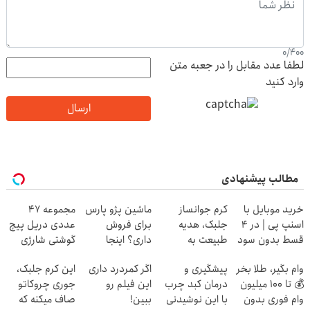
0
/
400
لطفا عدد مقابل را در جعبه متن
وارد کنید
ارسال
مطالب پیشنهادی
خرید موبایل با
کرم جوانساز
ماشین پژو پارس
مجموعه 47
اسنپ پی | در ۴
جلبک، هدیه
برای فروش
عددی دریل پیچ
قسط بدون سود
طبیعت به
داری؟ اینجا
گوشتی شارژی
و کارمزد!
شما(خرید با
سریع بفروشش
(تخفیف به مدت
وام بگیر، طلا بخر
پیشگیری و
اگر کمردرد داری
این کرم جلبک،
تخفیف ویژه)
محدود)
💰 تا 100 میلیون
درمان کبد چرب
این فیلم رو
جوری چروکاتو
وام فوری بدون
با این نوشیدنی
ببین!
صاف میکنه که