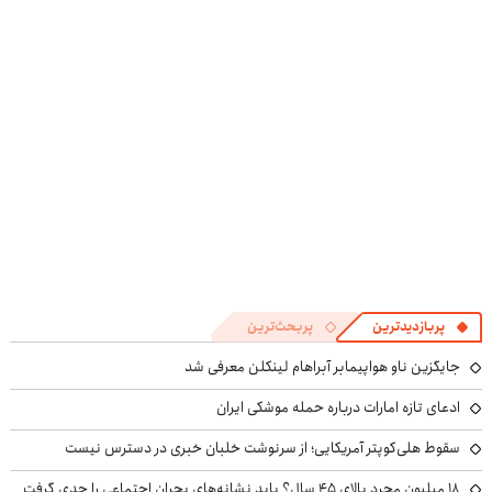
ضامن
گیاهی
◗پرسش‌نامه رو
انگار بوتاکس
پر کن◖
کردی!(تخفیف
ویژه)
پربازدیدترین
پربحث‌ترین
جایگزین ناو هواپیمابر آبراهام لینکلن معرفی شد
ادعای تازه امارات درباره حمله موشکی ایران
سقوط هلی‌کوپتر آمریکایی؛ از سرنوشت خلبان خبری در دسترس نیست
۱۸ میلیون مجرد بالای ۴۵ سال؟ باید نشانه‌های بحران اجتماعی را جدی گرفت