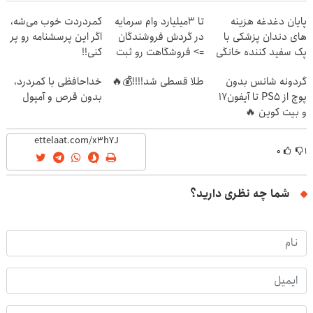
پایان دغدغه هزینه
تا 3میلیارد وام سرمایه
کمردردت خوب می‌شه،
های دندان پزشکی با
در گردش فروشندگان
اگر این پرسشنامه رو پر
پک سفید کننده خانگی
=> فروشگاهت رو ثبت
کنی!!
کن
گردونه شانس بدون
طلا قسطی شد!!!!💰🔥
خداحافظی با کمردرد،
پوچ از PS5 تا آیفون17
بدون قرص و آمپول
و بیت کوین 🔥
۰
۱
شما چه نظری دارید؟