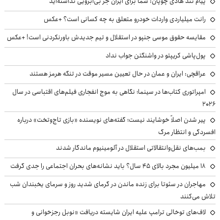
پیام تند هادی چوپان: شما برای ایران جز بی‌آبرویی نداشته‌اید
رانت میلیاردی واردات خودرو متعلق به چه کسانی است؟ +عکس
مقایسه حقوق موسی جنپو در استقلال و تیم جدیدش باورنکردنی است! +عکس
پول‌پاشی کریپتو در واشنگتن جواب نداد
عراقچی: ایران و عمان در حال تعیین مسیر موقت در تنگه هرمز هستند
امپراتوری کتاب‌ها در سینما؛ نگاهی به موج انفجاری فیلم‌های اقتباسی در سال
۲۰۲۶
پیر شدن اصلاً خوشایند نیست؛ گفته‌های نویسنده «بازی تاج‌وتخت» درباره
افسردگی و انتظار مرگ
بمب‌های نقل‌وانتقالاتی استقلال در آلومینیوم ماندگار شدند
۱۸ میلیون مجرد بالای ۴۵ سال؟ باید نشانه‌های بحران اجتماعی را جدی گرفت
مهاجران در سئوتا برای زنده ماندن در گرمای شدید روز و سرمای یخبندان شب
تلاش می‌کنند
لاف‌های توخالی ترامپ علیه ایران شایسته دریافت «نوبل رجزخوانی و