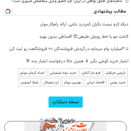
ناگفته‌های طلاق توافقی در ایران؛ چرا حضور وکیل متخصص ضروری است؟
مطالب پیشنهادی
دیگه لازم نیست نگران کمردرد باشی. ارائه راهکار موثر
کاشت مو با خط رویش طبیعی😍 اقساطی بدون بهره
تا 3میلیارد وام سرمایه در گردش فروشندگان => فروشگاهت رو ثبت کن
اعتبار خرید گوشی بگیر 📱 همین حالا درخواست اعتبار بده 🎯
بازرسی جرثقیل
فرم ساز آنلاین
خرید مواد شیمیایی
امداد کرمان موتور
خرید یوسی
اقتصاد ایرانی
بهترین بروکر
ارز دیجیتال
بلیط اتوبوس
نسخه دسکتاپ