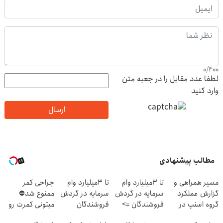
0
/
400
لطفا عدد مقابل را در جعبه متن
وارد کنید
ارسال
مطالب پیشنهادی
مسیر همراهی و
تا 3میلیارد وام
تا 3میلیارد وام
جراحی کمر
گزارش عملکرد
سرمایه در گردش
سرمایه در گردش
ممنوع شد⛔
گروه اسنپ در
فروشندگان =>
فروشندگان
میتونی کمرت رو
۱۴۰۴
فروشگاهت رو
در منزل درمان