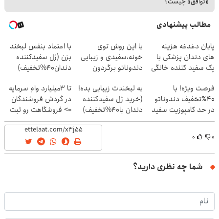
«توافق» چیست؟
مطالب پیشنهادی
پایان دغدغه هزینه
با این روش توی
با اعتماد بنفس لبخند
های دندان پزشکی با
خونه،سفیدی و زیبایی
بزن (ژل سفیدکننده
پک سفید کننده خانگی
دندوناتو برگردون
دندان40%تخفیف)
(40%off)
فرصت ویژه! با
به لبخندت زیبایی بده!
تا 3میلیارد وام سرمایه
40٪تخفیف دندوناتو
(خرید ژل سفیدکننده
در گردش فروشندگان
در حد کامپوزیت سفید
دندان با40%تخفیف)
=> فروشگاهت رو ثبت
کن
کن
۰
۰
شما چه نظری دارید؟