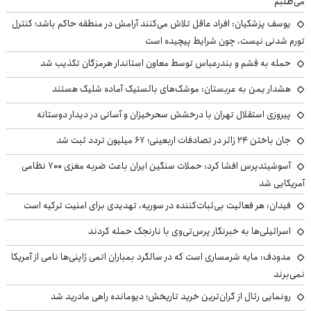
می‌طلبم
یوسف پزشکیان: افراد عاقل تلاش می‌کنند آرامش در منطقه حاکم باشد؛ کنترل
تورم شدنی نیست، چون شرایط پیچیده است
حمله به قشم و بندرعباس توسط معاون استاندار هرمزگان تکذیب شد
هشدار یمن به عربستان: موشک‌های بالستیک آماده شلیک هستند
پیروزی استقلال تهران با درخشش سحرخیزان و آسانی در دیدار دوستانه
جان باختن ۲۴ زائر در تصادفات اربعینی؛ ۶۷ میلیون تردد ثبت شد
آسوشیتدپرس افشا کرد: حملات سنگین ایران باعث ضربه مغزی ۷۰۰ نظامی
آمریکایی شد
فیدان: هر فعالیت بی‌ثبات‌کننده در سوریه، تهدیدی برای امنیت ترکیه است
اسرائیلی‌ها به خبرنگار پرس‌تی‌وی با نارنجک حمله کردند
مدودف: مایه شرمساری است که در سالگرد بمباران اتمی ژاپنی‌ها نامی از آمریکا
نمی‌برند
رونمایی رئال از گران‌ترین خرید تاریخش؛ دیومانده راهی مادرید شد