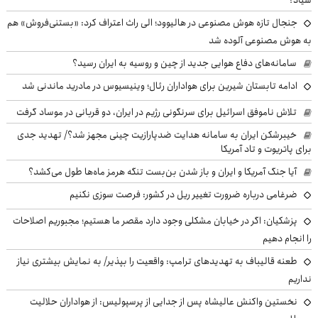
جنجال تازه هوش مصنوعی در هالیوود؛ الی راث اعتراف کرد: «بستنی‌فروش» هم
به هوش مصنوعی آلوده شد
سامانه‌های دفاع هوایی جدید از چین و روسیه به ایران رسید؟
ادامه تابستان شیرین برای هواداران رئال؛ وینیسیوس در مادرید ماندنی شد
تلاش ناموفق اسرائیل برای سرنگونی رژیم در ایران، دو قربانی در موساد گرفت
خیبرشکن ایران به سامانه هدایت ضدپارازیت چینی مجهز شد؟/ تهدید جدی
برای پاتریوت و تاد آمریکا
آیا جنگ آمریکا و ایران و باز شدن بن‌بست تنگه هرمز ماه‌ها طول می‌کشد؟
ضرغامی درباره ضرورت تغییر ریل در کشور: فرصت سوزی نکنیم
پزشکیان: اگر در خیابان مشکلی وجود دارد مقصر ما هستیم؛ مجبوریم اصلاحات
را انجام دهیم
طعنه قالیباف به تهدیدهای ترامپ: واقعیت را بپذیر/ به نمایش بیشتری نیاز
نداریم
نخستین واکنش عالیشاه پس از جدایی از پرسپولیس: از هواداران حلالیت