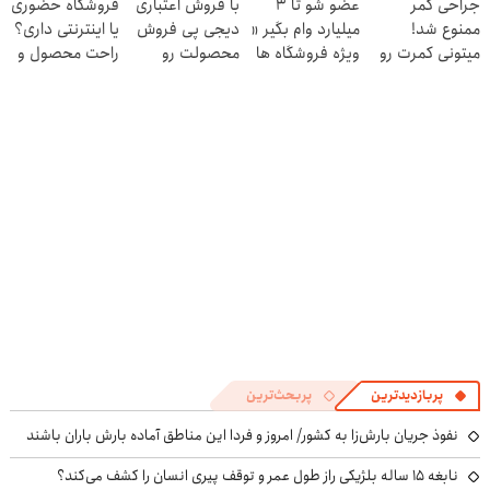
جراحی کمر
عضو شو تا 3
با فروش اعتباری
فروشگاه حضوری
ثبت کن
کنی! 👈🏻
ممنوع شد!
میلیارد وام بگیر «
دیجی پی فروش
یا اینترنتی داری؟
پرسش‌نامه
میتونی کمرت رو
ویژه فروشگاه ها
محصولت رو
راحت محصول و
در منزل درمان
»
بالاببر
خدماتت رو
کنی!
بفروش
((پرسش‌نامه))
پربازدیدترین
پربحث‌ترین
نفوذ جریان بارش‌زا به کشور/ امروز و فردا این مناطق آماده بارش باران باشند
نابغه ۱۵ ساله بلژیکی راز طول عمر و توقف پیری انسان را کشف می‌کند؟