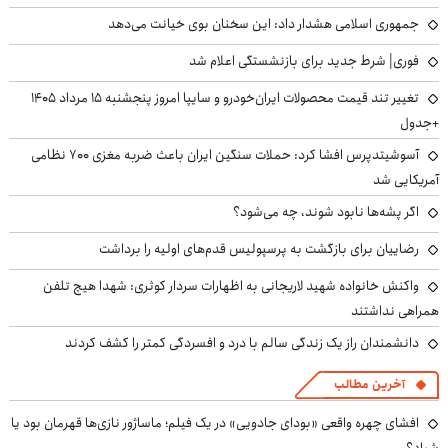
جمهوری اسلامی هشدار داد: این سخنان بوی خیانت می‌دهد
فوری| شرط جدید برای بازنشستگی اعلام شد
تغییر تند قیمت محصولات ایران‌خودرو و سایپا امروز پنجشنبه ۱۵ مرداد ۱۴۰۵
+جدول
آسوشیتدپرس افشا کرد: حملات سنگین ایران باعث ضربه مغزی ۷۰۰ نظامی
آمریکایی شد
اگر پشه‌ها نابود شوند، چه می‌شود؟
رضاییان برای بازگشت به پرسپولیس قدم‌های اولیه را برداشت
واکنش خانواده شهید لاریجانی به اظهارات سردار کوثری: شهدا هیچ تلفن
همراهی نداشتند
دانشمندان راز یک زندگی سالم با درد و افسردگی کمتر را کشف کردند
آخرین مطالب
افشای چهره واقعی «بودای جادویی» در یک فیلم؛ ماساژور نازی‌ها قهرمان بود یا
شیاد؟