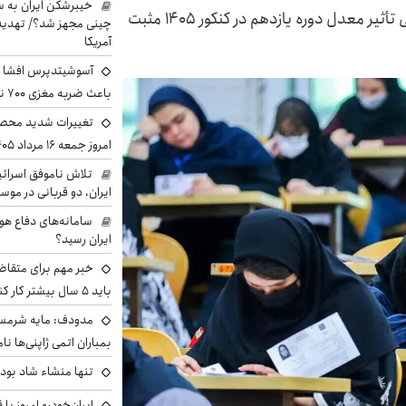
خیبرشکن ایران به س
بر اساس تصمیم امروز شورای عالی انقلاب فرهنگی تأثیر معدل دوره یازدهم در کنکور ۱۴۰۵ مثبت
چینی مجهز شد؟/ تهدید 
آمریکا
آسوشیتدپرس افشا ک
باعث ضربه مغزی ۷۰۰ نظامی آمریکایی شد
تغییرات شدید محصو
امروز جمعه ۱۶ مرداد ۱۴۰۵ را ببینند
تلاش ناموفق اسرائی
ایران، دو قربانی در موس
سامانه‌های دفاع هو
ایران رسید؟
خبر مهم برای متقاض
باید ۵ سال بیشتر کار کنند
مدودف: مایه شرمسا
بمباران اتمی ژاپنی‌ها نام
تنها منشاء شاد بو
ایران‌خودرو امروز با