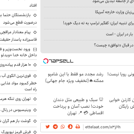
ای از جامعه تبدیل می‌شود
افتاد
بان وزارت خارجه آمریکا
بازنشستگان حتما بخ
درصورت قطع می‌شود
ای تنبیه ایران؛ کفگیر ترامپ به ته دیگ خورد!
پیام معنادار عراقچی د
بار در ایران - است
قاسم‌زاده پاسدار حقیقت
ا در قبال «توافق» چیست؟
ورود نخست‌وزیر و ف
داخل خانه خدا +ویدئو
۱۰ هزار قدم پیاده‌روی در روز فقط یک تخیل بود؟
هی 800 میلیونی رویا نیست!
رشد مجدد مو فقط با این شامپو
ممکنه🔥(تخفیف ویژه جام جهانی)
خطر کمبود مواد غذایی و 
راه است
تهران روی تنگه هرمز
ن کارتن خوابی
🦷 سبک و طبیعی مثل دندان
ش رایگان
خودت! نصب آسان و پرداخت
وینیسیوس در رئال م
اقساطی 💳 📍 تهران
گوشت باز هم گران شد
فرش قرمز نیویورک زی