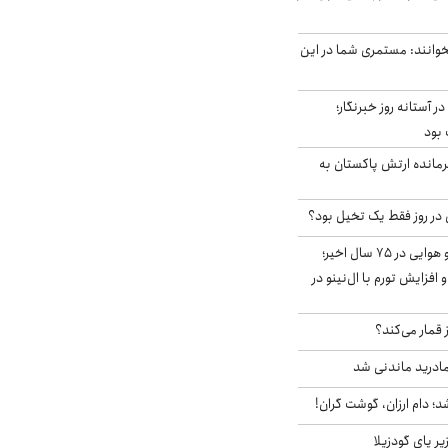
وانند: مستمری شما در این
ر آستانه روز خبرنگار؛
 بود
رمانده ارتش پاکستان به
قوی‌ترین الگوی آب و هوایی در ۷۵ سال اخیر؛
افزایش تورم با ال‌نینو در
 قمار می‌کند؟
ادرید ماندنی شد
؛ دام ارزان، گوشت گران!
ر پای گودزیلا