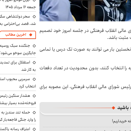
جمعه ۱۶ مرداد ۱۴۰۵
سحر دولتشاهی سکو
شد، قصد بی‌احترامی به 
ی عالی انقلاب فرهنگی در جلسه امروز خود تصمیم
آخرین مطالب
ت مثبت باشد.
جنگنده سبک روسیه 
۱ - ۱۴۰۴، متقاضیان برای نخستین بار می‌ توانند به‌ صورت تک‌ درس یا تمامی
جایگزین سوخو می‌شود؟
استقلال برای تمدید ق
ه را انتخاب کنند، بدون محدودیت در تعداد دفعات
به کار شد
سرمربی محبوب استقل
انتخاب کرد
 رئیس شورای عالی انقلاب فرهنگی، این مصوبه برای
هشدار سنگین رئیس ا
فروخته‌شده بسیار بیشتر
 باشید
حمله تند سندرز به ت
را وارد جنگی فاجعه‌بار کر
نه خریداریم!
اعتراف رسانه پاکستان