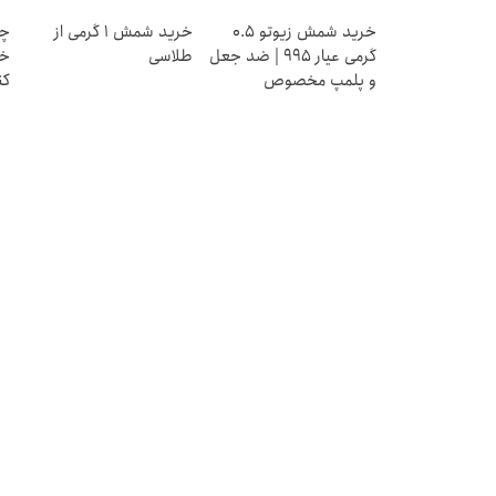
خرید شمش زیوتو ۰.۵
خرید شمش 1 گرمی از
چط
گرمی عیار ۹۹۵ | ضد جعل
طلاسی
خر
و پلمپ مخصوص
کن