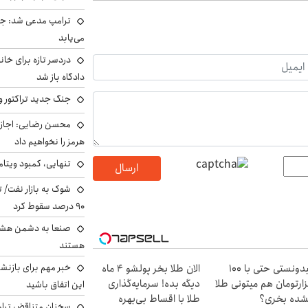
ترامپ مدعی شد: جنگ
می‌یابد
دردسر تازه برای خانو
دادگاه باز شد
جنگ جدید تراکتور و
محسن رضایی: اجازه 
هرمز را نخواهیم داد
تنهایی، کمبود ویتام
ارسال
شوک به بازار نفت/ ت
۹۰ درصد سقوط کرد
صنعا به دشمن هشدار
هستند
خبر مهم برای بازنش
میدونستی حتی با ۱۰۰
الان طلا بخر پولشو 4 ماه
ارتومان هم میتونی طلا
دیگه بده! سرمایه‌گذاری
این اتفاق باشید
شده بخری؟
طلا با اقساط بی‌بهره
سخنان متناقض ترامپ 