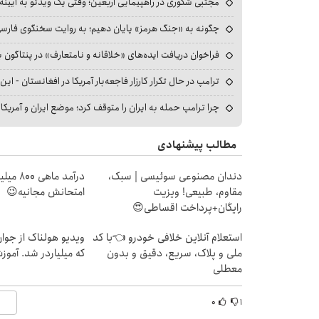
مجتبی شکوری در راهپیمایی اربعین؛ وقتی یک ویدئو به آیینه‌
چگونه به «جنگ هرمز» پایان دهیم؛ به روایت سخنگوی فارسی‌ز
فراخوان دریافت ایده‌های «خلاقانه و نامتعارف» در پنتاگون بر
ترامپ در حال تکرار کارزار فاجعه‌بار آمریکا در افغانستان - این 
چرا ترامپ حمله به ایران را متوقف کرد؛ موضع ایران و آمریک
مطالب پیشنهادی
دندان مصنوعی سوئیسی | سبک،
درآمد ما
مقاوم، طبیعی! ویزیت
امتحانش مجانیه😉
رایگان+پرداخت اقساطی😍
استعلام آنلاین خلافی خودرو 👈با کد
ویدیو هولناک از جوا
ملی و پلاک، سریع، دقیق و بدون
که میلیاردر شد. آموز
معطلی
۰
۱