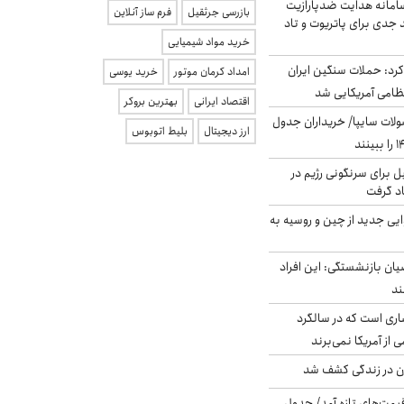
امانه هدایت ضدپارازیت
بازرسی جرثقیل
فرم ساز آنلاین
جدی برای پاتریوت و تاد
خرید مواد شیمیایی
رد: حملات سنگین ایران
امداد کرمان موتور
خرید یوسی
اقتصاد ایرانی
بهترین بروکر
لات سایپا/ خریداران جدول
ارز دیجیتال
بلیط اتوبوس
ل برای سرنگونی رژیم در
اد گرفت
ایی جدید از چین و روسیه به
یان بازنشستگی: این افراد
ری است که در سالگرد
ی از آمریکا نمی‌برند
دن در زندگی کشف شد
 قیمت‌های تازه آمد/ جدول