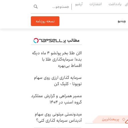
ی
یادداشت
انتشارات
آرشیو
ویدیو
نسخه روزنامه
مطالب پیشنهادی
الان طلا بخر پولشو 4 ماه دیگه
بده! سرمایه‌گذاری طلا با
اقساط بی‌بهره
سرمایه گذاری ارزی روی سهام
تویوتا - کلیک کن
مسیر همراهی و گزارش عملکرد
گروه اسنپ در ۱۴۰۴
میدونستی میتونی روی سهام
پربحث‌ترین
آدیداس سرمایه گذاری کنی؟