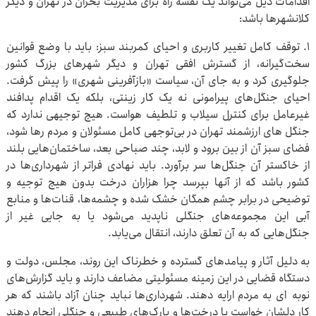
اقدامات ذیل می‌تواند یک نقشه راه برای مدیریت بحران در تهران و دیگر
کلانشهرها باشد:
۱. توقف کامل تغییر کاربری و احیای کمربند سبز: باید با وضع قوانین
سخت‌گیرانه، از گسترش افقی تهران و دیگر شهرهای بزرگ کشور
جلوگیری کرد و به جای آن، سیاست «بازآفرینی شهری» را پیش گرفت.
احیای جنگل‌های پیرامونی نه یک کار زینتی، بلکه یک اقدام پدافند
غیرعامل برای کنترل سیلاب و تلطیف هواست. هیچ توجیهی ندارد که
جنگل های ارزشمند تهران در بی‌توجهی کامل مسئولان و مردم رها شود،
فضای سبز آن از بین برود و لابد، چند صباحی بعد، ساختمان‌هایی بلند
از خاکستر آن جنگل‌ها سر برآورد. باید نهادی فراتر از شهرداری‌ها در
کشور باشد که از آنها بپرسد چرا هزاران درخت بدون هیچ توجیه و
توضیحی در برابر چشم همگان خشک شده و چشمه‌ها، قنات‌ها و منابع
آبی این مجموعه‌های جنگلی ناپدید می‌شود یا به جایی غیر از
جنگل‌هایی که به آن تعلق دارند، انتقال می‌یابد.
به دلیل آثار و پیامدهای گسترده و خطرناک این روند، مجلس، دولت و
دستگاه قضایی در این زمینه مسئولیتی مضاعف دارند و باید گزارش‌های
نوبه ای به مردم ارایه دهند. شهرداری‌ها نباید چنان آزاد باشند که هر
کار دلشان خواست با درخت‌ها و پارک‌های طبیعی و جنگلی انجام دهند