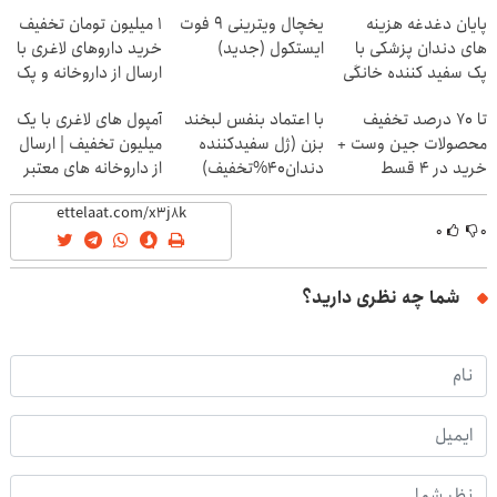
پایان دغدغه هزینه
یخچال ویترینی 9 فوت
1 میلیون تومان تخفیف
های دندان پزشکی با
ایستکول (جدید)
خرید داروهای لاغری با
پک سفید کننده خانگی
ارسال از داروخانه و پک
یخ!
تا 70 درصد تخفیف
با اعتماد بنفس لبخند
آمپول های لاغری با یک
محصولات جین وست +
بزن (ژل سفیدکننده
میلیون تخفیف | ارسال
خرید در 4 قسط
دندان40%تخفیف)
از داروخانه های معتبر
۰
۰
شما چه نظری دارید؟