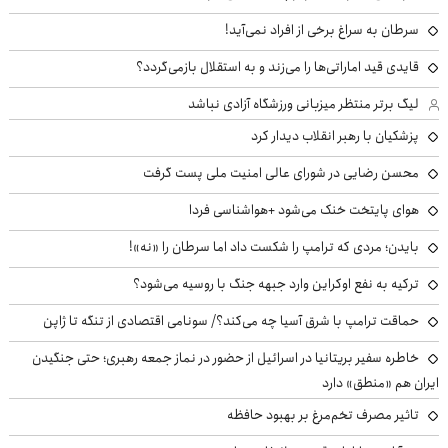
سرطان به سراغ برخی از افراد نمی‌آید!
قایدی قید اماراتی‌ها را می‌زند و به استقلال بازمی‌گردد؟
لیگ برتر منتظر میزبانی ورزشگاه آزادی نباشد
پزشکیان با رهبر انقلاب دیدار کرد
محسن رضایی در شورای عالی امنیت ملی پست گرفت
هوای پایتخت خنک می‌شود +هواشناسی فردا
بایدن؛ مردی که ترامپ را شکست داد اما سرطان را «نه»!
ترکیه به نفع اوکراین وارد جبهه جنگ با روسیه می‌شود؟
حماقت ترامپ با شرق آسیا چه می‌کند؟/ سونامی اقتصادی از تنگه تا ژاپن
خاطره سفیر بریتانیا در اسرائیل از حضور در نماز جمعه رهبری؛ حتی جنگیدن
ایران هم «منطق» دارد
تاثیر مصرف تخم‌مرغ بر بهبود حافظه