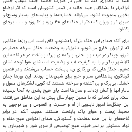
همه ما یادآوری کند که حتی در صورت خاتمه جنگ کنونی، جنگی
فراگیرتر با مشکلاتی همه جانبه در کمین کشورمان است که اگر اوضاع
بخوبی مدیریت نشود، می‌تواند خسارت‌ها و پیامدهای بسیار وسیع‌تر،
عمیق تر و ویران کننده‌تر از جنگ‌های ۴۰ روزه و ۱۲ روزه و ..... برجای
بگذارد.
برای آنکه صدای این جنگ بزرگ را بشنویم، کافی است این روزها هنگامی
که از تهران خارج می‌شویم، دقیق‌تر به وضعیت جنگل سرخه حصار در
شرق، چیتگر در غرب و یا حتی، پارک‌های بزرگ پایتخت در هر نقطه این
کلانشهر بنگریم یا به کیفیت آب و وضعیت استنشاق هوا توجه نشان
دهیم. جنگل‌هایی که روزگاری ریه پایتخت حساب می‌شدند و در فصول
گوناگون، پناهگاهی سبز و خرم برای شهروندان بودند، این روزها چنان
خشک، بی‌برگ و بر، آشفته و سوخته هستند که گویی، لشکرهای مغول و
تاتار آنها را آتش زده‌اند و سال‌ها است پای هیچ بشری به آنجا نرسیده
است. برای کسانی که تا همین چهار سال پیش به این مناطق می‌رفتند،
این جنگل‌ها امروز تابلویی از آه و حسرت و افسوس و بی توجهی به
محیط زیست و هوای پاک پایتخت هستند. عجیب آنکه، در برابر
فاجعه‌ای با این همه عظمت و گستردگی، صدای اعتراض هیچ مقام و
نهاد مسئولی بر نمی‌خیزد، هیچ توضیحی از سوی شورا و شهرداری به