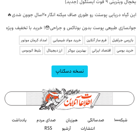
یخچال ویترینی 9 فوت ایستکول (جدید)
این گیاه دریایی پوستت رو طوری صاف میکنه انگار 20سال جوون شدی🔥
جوانسازی طبیعی پوست بدون بوتاکس و جراحی😳! خرید با تخفیف ویژه
بازرسی جرثقیل
فرم ساز آنلاین
خرید مواد شیمیایی
امداد کرمان موتور
خرید یوسی
اقتصاد ایرانی
بهترین بروکر
ارز دیجیتال
بلیط اتوبوس
نسخه دسکتاپ
شبکه۱۰۰
صدسالگی
هم‌زبان
صدای مردم
یادداشت
انتشارات
آرشیو
RSS