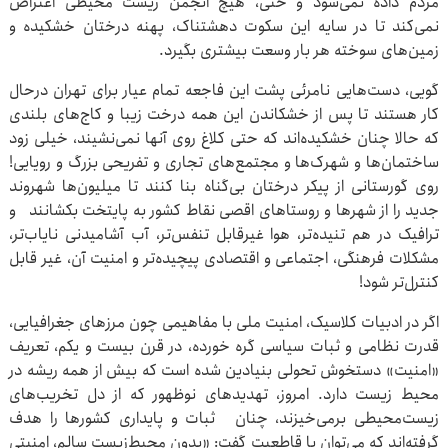
مردم داده نمی‌شود و حتی، هیچ انجمن زیست محیطی اعتراض
نمی‌کند تا در سایه این سکوت دهشتناک، پهنه درختان خشکیده و
زمین‌های سوخته هر بار وسعت بیشتری بگیرد.
گویی، دست‌هایی نامرئی پشت این فاجعه تمام عیار برای تهران درحال
کار هستند تا پس از خشکاندن این همه درخت زیبا و کاج‌های بلندی
که حالا چنان خشکیده‌اند که حتی کلاغ روی آنها نمی‌نشیند، خیلی زود
ساختمان‌ها و شهرک‌ها و مجتمع‌های تجاری و تفریحی بزرگ و رویایی!
روی گورستانی از پیکر درختان بی‌گناه بنا کنند تا میلیون‌ها شهروند
جدید را از شهرها و روستاهای اقصی نقاط کشور به پایتخت بکشانند و
ترافیک در هم تنیده‌تر، هوا غیرقابل تنفس‌تر، آب آشامیدنی نایاب‌تر،
مشکلات فرهنگی، اجتماعی و اقتصادی پیچیده‌تر و امنیت آن، غیر قابل
کنترل‌تر شود!
اگر در ادبیات کلاسیک، امنیت ملی با مفاهیمی چون مرزهای جغرافیایی،
قدرت نظامی و ثبات سیاسی گره خورده، در قرن بیست و یکم، تعریف
«امنیت» دستخوش تحولی بنیادین شده است که بیش از همه ریشه در
محیط زیست دارد. امروز، تهدیدهای نوظهور که از دل تخریب‌های
زیست‌محیطی برمی‌خیزند، چنان ثبات و پایداری کشورها را هدف
گرفته‌اند که می‌توان با قاطعیت گفت: «بدون محیط‌زیست سالم، امنیتی