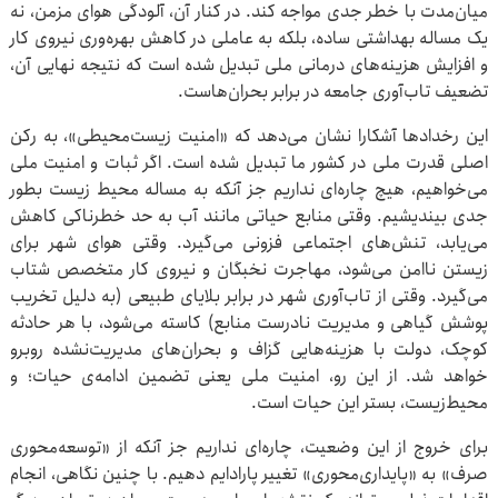
میان‌مدت با خطر جدی مواجه کند. در کنار آن، آلودگی هوای مزمن، نه
یک مساله بهداشتی ساده، بلکه به عاملی در کاهش بهره‌وری نیروی کار
و افزایش هزینه‌های درمانی ملی تبدیل شده است که نتیجه نهایی آن،
تضعیف تاب‌آوری جامعه در برابر بحران‌هاست.
این رخدادها آشکارا نشان می‌دهد که «امنیت زیست‌محیطی»، به رکن
اصلی قدرت ملی در کشور ما تبدیل شده است. اگر ثبات و امنیت ملی
می‌خواهیم، هیچ چاره‌ای نداریم جز آنکه به مساله محیط زیست بطور
جدی بیندیشیم. وقتی منابع حیاتی مانند آب به حد خطرناکی کاهش
می‌یابد، تنش‌های اجتماعی فزونی می‌گیرد. وقتی هوای شهر برای
زیستن ناامن می‌شود، مهاجرت نخبگان و نیروی کار متخصص شتاب
می‌گیرد. وقتی از تاب‌آوری شهر در برابر بلایای طبیعی (به دلیل تخریب
پوشش گیاهی و مدیریت نادرست منابع) کاسته می‌شود، با هر حادثه
کوچک، دولت با هزینه‌هایی گزاف و بحران‌های مدیریت‌نشده روبرو
خواهد شد. از این رو، امنیت ملی یعنی تضمین ادامه‌ی حیات؛ و
محیط‌زیست، بستر این حیات است.
برای خروج از این وضعیت، چاره‌ای نداریم جز آنکه از «توسعه‌محوری
صرف» به «پایداری‌محوری» تغییر پارادایم دهیم. با چنین نگاهی، انجام