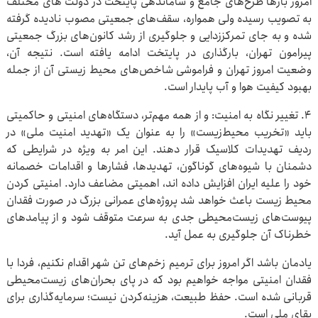
امروز بارها طرح‌های جامع و ساماندهی پایتخت در دولت های مختلف
به تصویب رسیده ولی همواره، سقف‌های جمعیتی مصوب نادیده گرفته
شده و به جای تمرکززدایی و جلوگیری از رشد کانون‌های بزرگ جمعیتی
پیرامون تهران، بارگذاری در پایتخت ادامه یافته است. نتیجه آن،
وضعیت امروز تهران و فراموشی شاخص‌های محیط زیستی آن از جمله
بهبود کیفیت هوا و آب پایدار است.
۴. تغییر نگاه به امنیت: و از همه مهم‌تر، دستگاه‌های امنیتی و حاکمیتی
باید «تخریب محیط‌زیست» را به عنوان یک «تهدید امنیت ملی» در
ردیف تهدیدات کلاسیک قرار دهند. این امر به ویژه در شرایطی که
دشمنان با شیوه‌های گوناگون، تهدیدها، فشارها و اقدامات خصمانه
خود را علیه ایران افزایش داده اند، اهمیتی مضاعف دارد. امنیتی کردن
محیط زیست باعث خواهد شد پروژه‌های عمرانی بزرگ در صورت فقدان
پیوست‌های زیست‌محیطی جدی به سرعت متوقف شود و از پیامدهای
خطرناک آن جلوگیری به عمل آید.
یادمان باشد اگر امروز برای ترمیم زخم‌های تن شهر اقدام نکنیم، فردا با
فقدان امنیتی مواجه خواهیم بود که در پای بحران‌های زیست‌محیطی
قربانی شده است. حفظ طبیعت، هزینه‌کردن نیست؛ سرمایه‌گذاری برای
بقای ملی است.