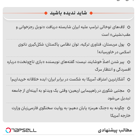
شاید ندیده باشید
لاف‌های توخالی ترامپ علیه ایران شایسته دریافت «نوبل رجزخوانی و
عقب‌نشینی» است
پول عربستان، فناوری ترکیه، توان نظامی پاکستان؛ شکل‌گیری ناتوی
اسلامی در خاورمیانه!
پیر شدن اصلاً خوشایند نیست؛ گفته‌های نویسنده «بازی تاج‌وتخت» درباره
افسردگی و انتظار مرگ
آشکارترین اعتراف آمریکا به شکست در برابر ایران؛ ایده خلاقانه خریداریم!
مجتبی شکوری در راهپیمایی اربعین؛ وقتی یک ویدئو به آیینه‌ای از جامعه
تبدیل می‌شود
چگونه به «جنگ هرمز» پایان دهیم؛ به روایت سخنگوی فارسی‌زبان وزارت
خارجه آمریکا
مطالب پیشنهادی