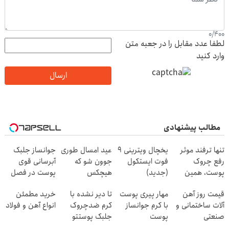
0
/
400
لطفا عدد مقابل را در جعبه متن
وارد کنید
ارسال
مطالب پیشنهادی
تنها ترفند موثر
یخچال ویترینی 9
عید امسال طوری
جوانساز جلبک
رفع چروک
فوت ایستکول
جوون شو که
آبرسانی قوی
پوست، همین
(جدید)
هیچکس
پوست در فصل
کرم آلمانیه
نشناستت
سرما
قیمت روز آهن
مهار پیری پوست
تا دیر نشده با
خرید مطمئن
(45% تخفیف)
آلات ساختمانی و
با کرم جوانساز
کرم ضدچروک
انواع آهن و فولاد
صنعتی
پوست
جلبک پوستتو
آلمانی(تخفیف
صاف و آینه ای