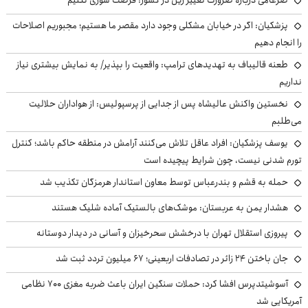
ضرغامی درباره ضرورت تغییر ریل در کشور: فرصت سوزی نکنیم
پزشکیان: اگر در خیابان مشکلی وجود دارد مقصر ما هستیم؛ مجبوریم اصلاحات
را انجام دهیم
طعنه قالیباف به تهدیدهای ترامپ: واقعیت را بپذیر/ به نمایش بیشتری نیاز
نداریم
نخستین واکنش عالیشاه پس از جدایی از پرسپولیس: از هواداران حلالیت
می‌طلبم
یوسف پزشکیان: افراد عاقل تلاش می‌کنند آرامش در منطقه حاکم باشد؛ کنترل
تورم شدنی نیست، چون شرایط پیچیده است
حمله به قشم و بندرعباس توسط معاون استاندار هرمزگان تکذیب شد
هشدار یمن به عربستان: موشک‌های بالستیک آماده شلیک هستند
پیروزی استقلال تهران با درخشش سحرخیزان و آسانی در دیدار دوستانه
جان باختن ۲۴ زائر در تصادفات اربعینی؛ ۶۷ میلیون تردد ثبت شد
آسوشیتدپرس افشا کرد: حملات سنگین ایران باعث ضربه مغزی ۷۰۰ نظامی
آمریکایی شد