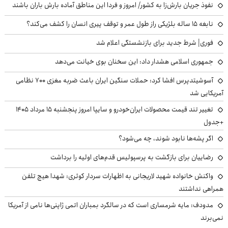
نفوذ جریان بارش‌زا به کشور/ امروز و فردا این مناطق آماده بارش باران باشند
نابغه ۱۵ ساله بلژیکی راز طول عمر و توقف پیری انسان را کشف می‌کند؟
فوری| شرط جدید برای بازنشستگی اعلام شد
جمهوری اسلامی هشدار داد: این سخنان بوی خیانت می‌دهد
آسوشیتدپرس افشا کرد: حملات سنگین ایران باعث ضربه مغزی ۷۰۰ نظامی
آمریکایی شد
تغییر تند قیمت محصولات ایران‌خودرو و سایپا امروز پنجشنبه ۱۵ مرداد ۱۴۰۵
+جدول
اگر پشه‌ها نابود شوند، چه می‌شود؟
رضاییان برای بازگشت به پرسپولیس قدم‌های اولیه را برداشت
واکنش خانواده شهید لاریجانی به اظهارات سردار کوثری: شهدا هیچ تلفن
همراهی نداشتند
مدودف: مایه شرمساری است که در سالگرد بمباران اتمی ژاپنی‌ها نامی از آمریکا
نمی‌برند