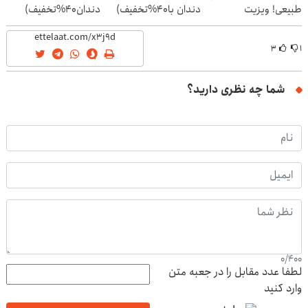
طبیعی! ویزیت
دندان با40%تخفیف)
دندان40%تخفیف)
رایگان+پرداخت
اقساطی😍
۳
۱
شما چه نظری دارید؟
0
/
400
لطفا عدد مقابل را در جعبه متن
وارد کنید