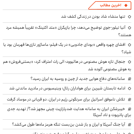
آخرین مطالب
تنها منشاء شاد بودن در زندگی کشف شد
آنیا تیلور-جوی توضیح می‌دهد: چرا بازیگران «متد اکتینگ» تقریباً همیشه مرد
هستند؟
افشای چهره واقعی «بودای جادویی» در یک فیلم؛ ماساژور نازی‌ها قهرمان بود یا
شیاد؟
جنجال تازه هوش مصنوعی در هالیوود؛ الی راث اعتراف کرد: «بستنی‌فروش» هم
به هوش مصنوعی آلوده شد
سامانه‌های دفاع هوایی جدید از چین و روسیه به ایران رسید؟
ادامه تابستان شیرین برای هواداران رئال؛ وینیسیوس در مادرید ماندنی شد
تلاش ناموفق اسرائیل برای سرنگونی رژیم در ایران، دو قربانی در موساد گرفت
خیبرشکن ایران به سامانه هدایت ضدپارازیت چینی مجهز شد؟/ تهدید جدی
برای پاتریوت و تاد آمریکا
آیا جنگ آمریکا و ایران و باز شدن بن‌بست تنگه هرمز ماه‌ها طول می‌کشد؟