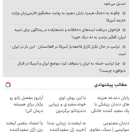
تبدیل می‌شود
چگونه به «جنگ هرمز» پایان دهیم؛ به روایت سخنگوی فارسی‌زبان وزارت
خارجه آمریکا
فراخوان دریافت ایده‌های «خلاقانه و نامتعارف» در پنتاگون برای تنبیه
ایران؛ کفگیر ترامپ به ته دیگ خورد!
ترامپ در حال تکرار کارزار فاجعه‌بار آمریکا در افغانستان - این بار در ایران -
است
چرا ترامپ حمله به ایران را متوقف کرد؛ موضع ایران و آمریکا در قبال
«توافق» چیست؟
مطالب پیشنهادی
پایان دغدغه هزینه
با این روش توی
آرتروز مفصل زانو رو
های دندان پزشکی با
خونه،سفیدی و زیبایی
یکبار برای همیشه
پک سفید کننده خانگی
دندوناتو برگردون
درمان کن!
(40%off)
◗پرسش‌نامه◖
دندان مصنوعی
به لبخندت زیبایی بده!
با اعتماد بنفس لبخند
سوئیسی | سبک، مقاوم،
(خرید ژل سفیدکننده
بزن (ژل سفیدکننده