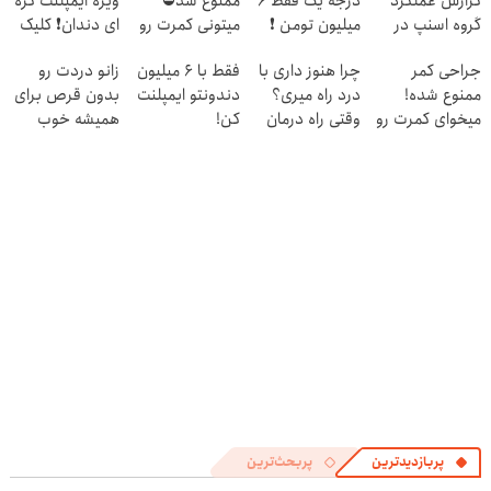
گزارش عملکرد
درجه یک فقط 6
ممنوع شد⛔
ویژه ایمپلنت کره
گروه اسنپ در
میلیون تومن ❗
میتونی کمرت رو
ای دندان❗ کلیک
۱۴۰۴
در منزل درمان
کن
جراحی کمر
چرا هنوز داری با
فقط با 6 میلیون
زانو دردت رو
کنی! 👈🏻
ممنوع شده!
درد راه میری؟
دندونتو ایمپلنت
بدون قرص برای
پرسش‌نامه
میخوای کمرت رو
وقتی راه درمان
کن!
همیشه خوب
در منزل درمان
جلو پاته!
کن! (قدم اول،
کنی؟
پرسش‌نامه)
((پرسش‌نامه))
پربازدیدترین
پربحث‌ترین