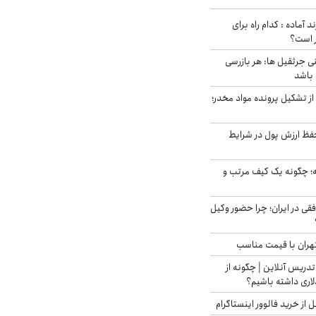
د آماده : کدام راه برای
ر است؟
ی جرثقیل ها: هر بازرسی
 باشد
از تشکیل پرونده مواد مخدر؛
فظ ارزش پول در شرایط
 چگونه یک کیف مرتب و
فقی در ایران؛ چرا حضور وکیل
هران با قیمت مناسب
تدریس آنلاین | چگونه از
لاری داشته باشیم؟
از خرید فالوور اینستاگرام