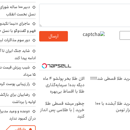
دبیر ۱۰۰ ساله ش
نسل نخست انقلاب
ماجرای «نیما تکیدو»
فهم و گفت‌وگو با نسل ج
ارسال
دور سوم مذاکرات لبن
شاید جنگ ایران تا 
ادامه پیدا کند
شیب ریزش قیمت دلار
۱۵ مرداد
ید طلا قسطی شد!!!!!!
الان طلا بخر پولشو 4 ماه
راز زیبایی پوست کره‌
دیگه بده! سرمایه‌گذاری
طلا با اقساط بی‌بهره
رضاییان برای بازگش
اولیه را برداشت
خرید طلا آبشده با 100
چطور میشه قسطی طلا
ار تومن
خرید | با طلاسی پس انداز
«وعده و وعید مدیرا
کنید
در آن کمبود ندارد
بازرگانی