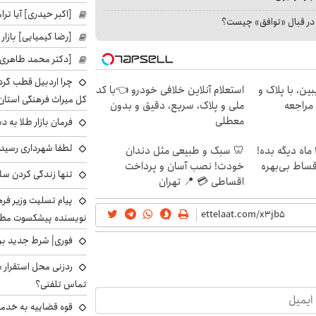
[اکبر حیدری] آیا ت
ا در قبال «توافق» چیست؟
[رضا کیمیایی] بازار
[دکتر محمد طاهری]
چرا اردبیل قطب گر
ین، با پلاک و
استعلام آنلاین خلافی خودرو 👈با کد
کل میراث فرهنگی استان
 مراجعه
ملی و پلاک، سریع، دقیق و بدون
معطلی
فرمان بازار طلا به 
لطفا شهرداری رسید
الان طلا بخر پولشو 4 ماه دیگه بده!
🦷 سبک و طبیعی مثل دندان
اقساط بی‌بهره
خودت! نصب آسان و پرداخت
تنها زندگی کردن سل
اقساطی 💳 📍 تهران
پیام تسلیت وزیر ف
نویسنده پیشکسوت مطب
فوری| شرط جدید برا
ردزنی محل استقرار ش
تماس تلفنی؟
قوه قضاییه به خدمت