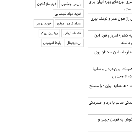
زی نیروهای ویژه ایران برای
بازرسی جرثقیل
فرم ساز آنلاین
ریستی
خرید مواد شیمیایی
بلژیکی راز طول عمر و توقف پیری
امداد کرمان موتور
خرید یوسی
اقتصاد ایرانی
بهترین بروکر
ه کشور/ امروز و فردا این
 باشند
ارز دیجیتال
بلیط اتوبوس
ار داد: این سخنان بوی
لات ایران‌خودرو و سایپا
ت - همسایه ایران - را مسلح
دگی سالم با درد و افسردگی
گوش به فرمان جبلی و