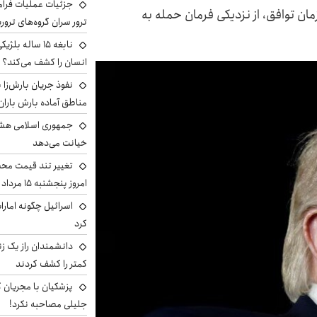
جزئیات عملیات فرامر
زمان توافق، از نزدیکی فرمان حمله به
ترور سران گروه‌های ترو
نابغه ۱۵ ساله 
انسان را کشف می‌کند؟
نفوذ جریان بارش‌زا ب
مناطق آماده بارش باران
جمهوری اسلامی هشد
خیانت می‌دهد
تغییر تند قیمت محصو
امروز پنجشنبه ۱۵ مرداد ۱۴۰۵ +جدول
اسرائیل چگونه امارا
کرد
دانشمندان راز یک زن
کمتر را کشف کردند
پزشکیان با مجریان 
جلیلی مصاحبه نکرد!