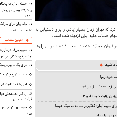
حمله ایران به پایگاه
پیشرفته روسی؟/ پرواز ن
آسمان
رضاییان برای بازگش
کرد که تهران زمان بسیار زیادی را برای دستیابی به
اولیه را برداشت
نجام حملات علیه ایران نزدیک شده است.
آخرین مطالب
ور فرمان حملات جدیدی به نیروگاه‌های برق و پل‌ها
تغییر بزرگ در بازار 
آماده رکوردشکنی می‌شو
 باشید
برای یک پاییز پربار
ببینید تورم چگونه کم
نه خریداریم!
اگر پشه‌ها نابود شو
ای از جامعه تبدیل می‌شود
[دکتر محمدعلی فی
بان وزارت خارجه آمریکا
کرامت انسانی
ای تنبیه ایران؛ کفگیر ترامپ به ته دیگ خورد!
۱۴۰۵
بار در ایران - است