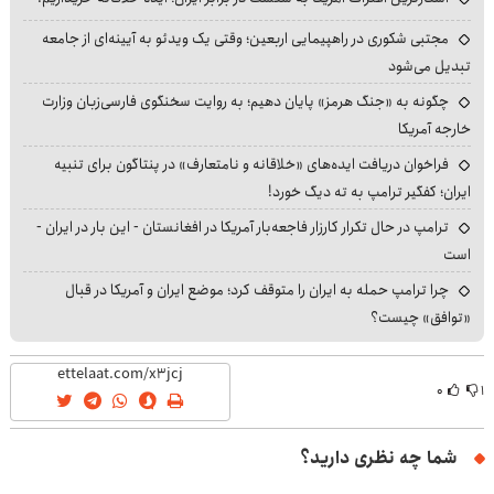
مجتبی شکوری در راهپیمایی اربعین؛ وقتی یک ویدئو به آیینه‌ای از جامعه
تبدیل می‌شود
چگونه به «جنگ هرمز» پایان دهیم؛ به روایت سخنگوی فارسی‌زبان وزارت
خارجه آمریکا
فراخوان دریافت ایده‌های «خلاقانه و نامتعارف» در پنتاگون برای تنبیه
ایران؛ کفگیر ترامپ به ته دیگ خورد!
ترامپ در حال تکرار کارزار فاجعه‌بار آمریکا در افغانستان - این بار در ایران -
است
چرا ترامپ حمله به ایران را متوقف کرد؛ موضع ایران و آمریکا در قبال
«توافق» چیست؟
مطالب پیشنهادی
پایان دغدغه هزینه
روشی به تازگی کشف
تا 3میلیارد وام سرمایه
های دندان پزشکی با
شده که میتونی
در گردش فروشندگان
پک سفید کننده خانگی
کمردردت رو "در منزل"
=> فروشگاهت رو ثبت
درمان کنی!
کن