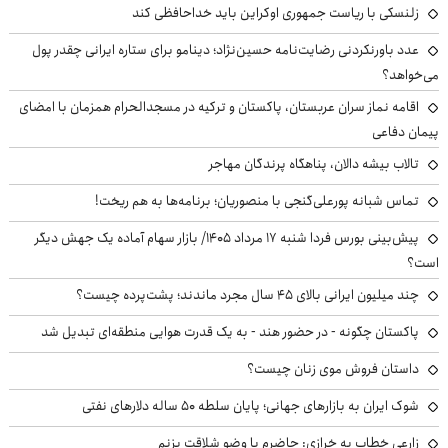
سحر دولتشاهی سکوت را شکست: بد برداشت شد، قصد بی‌احترامی به باورهای
دینی نداشتم
قیمت دلار در بازار آزاد امروز جمعه ۱۶ مرداد ۱۴۰۵/ قیمت‌ها ریخت؟ +جدول
مقصد بعدی رامین رضاییان بالاخره معلوم شد
سخنان متناقض ترامپ درباره ایران و تنگه هرمز خبرساز شد
زارعی خطاب به خرازی: حاضرم با وضو شلاقت بزنم
آخرین مطالب
مقام سعودی: توافقنامه دفاعی عربستان، پاکستان و ترکیه تهدیدی برای
کشورهای منطقه نیست
پیاتزا فهرست نهایی تیم ملی را برای رقابت‌های آسیایی اعلام کرد
حراج ۸۸ اثر فاخر از عهد تیموریان تا دوره معاصر +تصاویر
ماجرای پرسپولیس و دنیل گرا؛ تارتار خواهان جدایی دفاع راست سرخ‌ها است
زلنسکی با ریاست جمهوری اوکراین باید خداحافظی کند