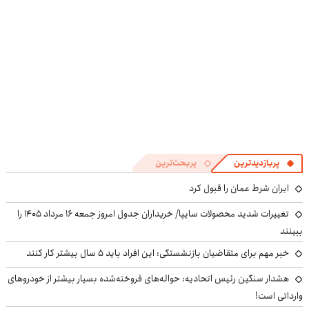
وارد کنید
ارسال
مطالب پیشنهادی
ماشین پژو پارس
اگر کمردرد داری
اعتبار خرید
مجموعه 47
برای فروش
این فیلم رو
گوشی بگیر 📱
عددی دریل پیچ
داری؟ اینجا
ببین!
همین حالا
گوشتی شارژی
سریع بفروشش
◗پرسش‌نامه رو
درخواست اعتبار
(تخفیف به مدت
آخرین کاری که
۱ میلیارد اعتبار
میخوای برای کمر
◂کمردردتون برای
پر کن◖
بده 🎯
محدود)
برای درمان
خرید طلا | بدون
درد زیر تیغ
همیشه خوب
کمردرد انجام
ضامن و چک
جراحی بری؟!
شد؟ ◂بله!
میدی
◗پرسش‌نامه رو
(پرسش‌نامه رو
(پرسشنامه)
پر کن◖
حتما پر کن)