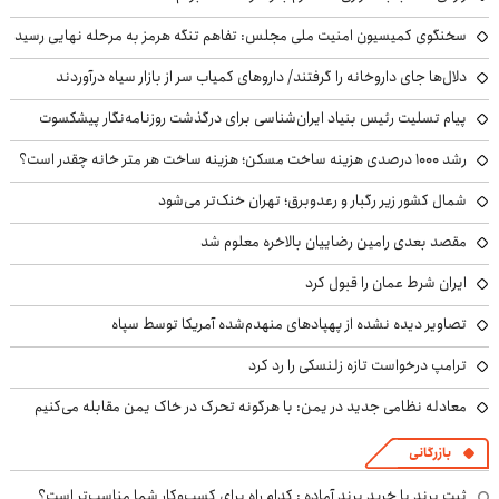
عدد باورنکردنی رضایت‌نامه حسین‌نژاد؛ دینامو برای ستاره ایرانی چقدر پول
می‌خواهد؟
اقامه نماز سران عربستان، پاکستان و ترکیه در مسجدالحرام همزمان با امضای
پیمان دفاعی
تالاب بیشه دالان، پناهگاه پرندگان مهاجر
تماس شبانه پورعلی‌گنجی با منصوریان؛ برنامه‌ها به هم ریخت!
پیش‌بینی بورس فردا شنبه ۱۷ مرداد ۱۴۰۵/ بازار سهام آماده یک جهش دیگر
است؟
چند میلیون ایرانی بالای ۴۵ سال مجرد ماندند؛ پشت‌پرده چیست؟
پاکستان چگونه - در حضور هند - به یک قدرت هوایی منطقه‌ای تبدیل شد
داستان فروش موی زنان چیست؟
شوک ایران به بازارهای جهانی؛ پایان سلطه ۵۰ ساله دلارهای نفتی
زارعی خطاب به خرازی: حاضرم با وضو شلاقت بزنم
سخنگوی کمیسیون امنیت ملی مجلس: تفاهم تنگه هرمز به مرحله نهایی رسید