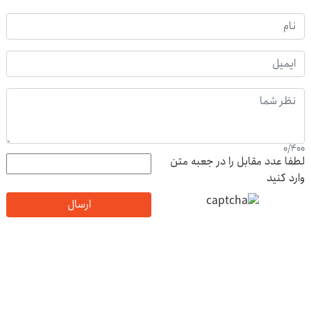
‼️جراحی ممنوع‼️ درمان
مسیر همراهی و گزارش
با این روش توی
کمر درد بدون جراحی و
عملکرد گروه اسنپ در
خونه،سفیدی و زیبایی
دوره نقاهت
۱۴۰۴
دندوناتو برگردون
(40%off)
۰
۱
شما چه نظری دارید؟
0
/
400
لطفا عدد مقابل را در جعبه متن