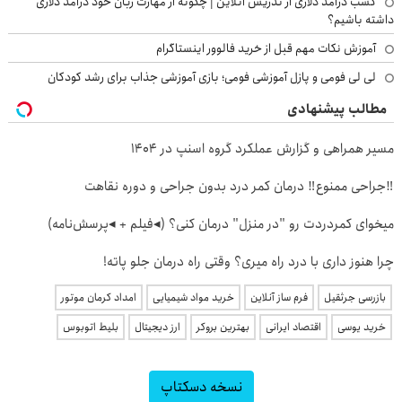
کسب درآمد دلاری از تدریس آنلاین | چگونه از مهارت زبان خود درآمد دلاری
داشته باشیم؟
آموزش نکات مهم قبل از خرید فالوور اینستاگرام
لی لی فومی و پازل آموزشی فومی؛ بازی آموزشی جذاب برای رشد کودکان
مطالب پیشنهادی
مسیر همراهی و گزارش عملکرد گروه اسنپ در ۱۴۰۴
‼️جراحی ممنوع‼️ درمان کمر درد بدون جراحی و دوره نقاهت
میخوای کمردردت رو "در منزل" درمان کنی؟ (◂فیلم + ◂پرسش‌نامه)
چرا هنوز داری با درد راه میری؟ وقتی راه درمان جلو پاته!
بازرسی جرثقیل
فرم ساز آنلاین
خرید مواد شیمیایی
امداد کرمان موتور
خرید یوسی
اقتصاد ایرانی
بهترین بروکر
ارز دیجیتال
بلیط اتوبوس
نسخه دسکتاپ