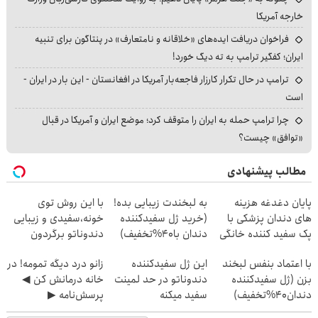
خارجه آمریکا
فراخوان دریافت ایده‌های «خلاقانه و نامتعارف» در پنتاگون برای تنبیه
ایران؛ کفگیر ترامپ به ته دیگ خورد!
ترامپ در حال تکرار کارزار فاجعه‌بار آمریکا در افغانستان - این بار در ایران -
است
چرا ترامپ حمله به ایران را متوقف کرد؛ موضع ایران و آمریکا در قبال
«توافق» چیست؟
مطالب پیشنهادی
پایان دغدغه هزینه
به لبخندت زیبایی بده!
با این روش توی
های دندان پزشکی با
(خرید ژل سفیدکننده
خونه،سفیدی و زیبایی
پک سفید کننده خانگی
دندان با40%تخفیف)
دندوناتو برگردون
(40%off)
با اعتماد بنفس لبخند
این ژل سفیدکننده
زانو درد دیگه تمومه! در
بزن (ژل سفیدکننده
دندوناتو در حد لمینت
خانه درمانش کن ◀
دندان40%تخفیف)
سفید میکنه
پرسش‌نامه ▶
(40%تخفیف)