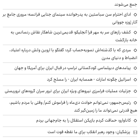
جمع می‌شوند
ادای احترام سن سباستین به پدرخوانده سینمای جنایی فرانسه؛ مروری جامع بر
آثار ژوزه جووانی
کشف رازهای سر به مهر فرا آنجلیکو؛ قدیمی‌ترین شاهکار نقاش رنسانس به
خانه بازگشت
مردی که با گذشته‌اش تسویه‌حساب کرد؛ گفتگو با اروین ولش درباره اعتیاد،
انضباط و دنیای مدرن
پیامدهای دیپلماسی کودکستانی ترامپ در قبال ایران برای آمریکا و جهان
اسرائیل چگونه امارات - همسایه ایران - را مسلح کرد
جزئیات عملیات فرامرزی نیروهای ویژه ایران برای ترور سران گروه‌های تروریستی
رئیس‌جمهور: نمی‌توانم حوادث دی‌ماه را فراموش کنم/ وقتی با مردم باشیم،
هیچ قدرتی نمی‌تواند ما را زمین‌گیر کند
کاناوارو: حماقت کردم بازیکن استقلال را به جام‌جهانی بردم
پزشکیان: وجود رهبر انقلاب برای ما نقطه قوت است