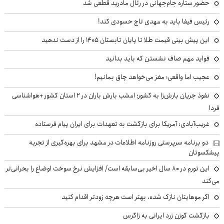
حضور ستاره جام‌جهانی در رئال مادرید قطعی شد
رئیس فیفا باید به مهدی تاج حسودی کند!
این پیش بینی قیمت طلا تا پایان تابستان ۱۴۰۵ را از دست ندهید
فواید مهم صاف نشستن که باید بدانید
عجیب اما واقعی؛ مغز می‌خواهد چاق بمانیم!
نفوذ جریان بارش‌زا به کشور؛ امشب بارش باران در ۲ استان کشور +هواشناسی
فردا
غریب‌آبادی: آمریکا برای بازگشت به تعهدات برای ایران پیام فرستاده
دو برنامه سرپرستی روزنامه اطلاعات در مشهد برای بهره‌گیری از تجربه
پیشکسوتان
این تورم در ۸۰ سال اخیر بی‌سابقه است/ افزایش نرخ سوخت اوضاع را بحرانی‌تر
می‌کند
اگر موهایتان نازک شده، بهتر است هرچه زودتر اقدام کنید
بازگشت گوزن زرد ایرانی به زاگرس