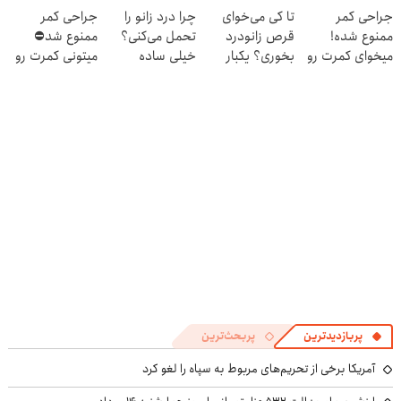
جراحی کمر
تا کی می‌خوای
چرا درد زانو را
جراحی کمر
بفروش
بده 🎯
ممنوع شده!
قرص زانودرد
تحمل می‌کنی؟
ممنوع شد⛔
میخوای کمرت رو
بخوری؟ یکبار
خیلی ساده
میتونی کمرت رو
در منزل درمان
اصولی درمانش
درمنزل درمانش
در منزل درمان
کنی؟
کن
کن
کنی! 👈🏻
((پرسش‌نامه))
پرسش‌نامه
پربازدیدترین
پربحث‌ترین
آمریکا برخی از تحریم‌های مربوط به سپاه را لغو کرد