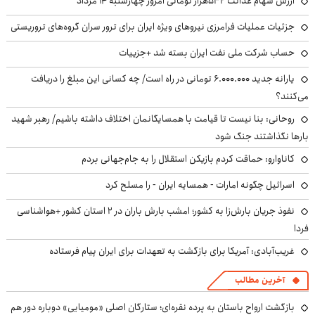
ارزش سهام عدالت ۵۳۲هزار تومانی امروز چهارشنبه ۱۴ مرداد
جزئیات عملیات فرامرزی نیروهای ویژه ایران برای ترور سران گروه‌های تروریستی
حساب‌ شرکت ملی نفت ایران بسته شد +جزییات
یارانه جدید ۶.۰۰۰.۰۰۰ تومانی در راه است/ چه کسانی این مبلغ را دریافت
می‌کنند؟
روحانی: بنا نیست تا قیامت با همسایگانمان اختلاف داشته باشیم/ رهبر شهید
بارها نگذاشتند جنگ شود
کاناوارو: حماقت کردم بازیکن استقلال را به جام‌جهانی بردم
اسرائیل چگونه امارات - همسایه ایران - را مسلح کرد
نفوذ جریان بارش‌زا به کشور؛ امشب بارش باران در ۲ استان کشور +هواشناسی
فردا
غریب‌آبادی: آمریکا برای بازگشت به تعهدات برای ایران پیام فرستاده
آخرین مطالب
بازگشت ارواح باستان به پرده نقره‌ای؛ ستارگان اصلی «مومیایی» دوباره دور هم