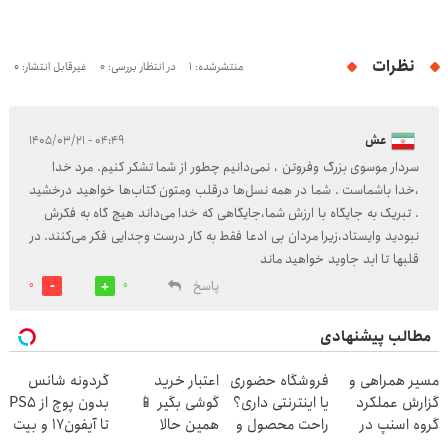
نظرات
منتشرشده: 1
در انتظار بررسی: 0
غیرقابل انتشار: 0
عش
۰۴:۴۹ - ۱۴۰۵/۰۳/۲۱
سردار موسوی بزرگ وفروتن ، نمی‌دانیم چطور از شما تشکر کنیم. مرد خدا
،خدا باشماست . شما در همه نسل‌ها درقلب ومتون کتاب‌ها خواهید درخشید
. تبریک به جایگاه با ارزش شما،جایگاهی که خدا می‌داند هیچ گاه به فکرش
نبودید وایستاد،زیرا مردان بی ادعا فقط به کار درست وجدایی فکر می‌کنند. در
قلبها تا ابد جاوید خواهید ماند
پاسخ
0
0
مطالب پیشنهادی
مسیر همراهی و
فروشگاه حضوری
اعتبار خرید
گردونه شانس
گزارش عملکرد
یا اینترنتی داری؟
گوشی بگیر 📱
بدون پوچ از PS5
گروه اسنپ در
راحت محصول و
همین حالا
تا آیفون17 و بیت
۱۴۰۴
خدماتت رو
درخواست اعتبار
کوین 🔥