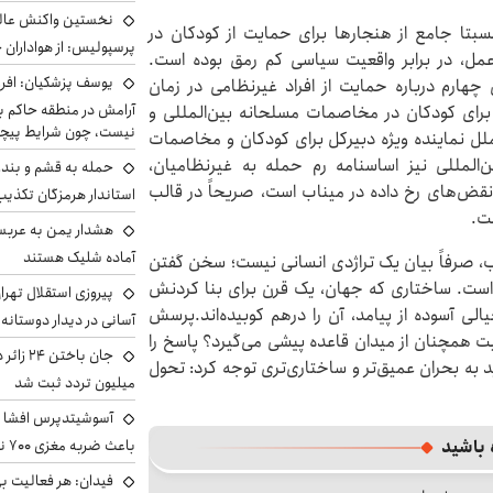
نخستین واکنش عالی
بتا جامع از هنجارها برای حمایت از کودکان در
پرسپولیس: از هواداران 
ل، در برابر واقعیت سیاسی کم رمق بوده است.
یوسف پزشکیان: افرا
۱۹۴۹)، به‌ویژه کنوانسیون چهارم درباره حمایت از افراد غیرنظامی در زمان
آرامش در منطقه حاکم ب
۱حمایت‌های ویژه‌ای را برای کودکان در مخاصمات مسلحانه بین‌المللی و
نیست، چون شرایط پیچ
 کرده‌اند. در دهه ۱۹۹۰نیز سازمان ملل نماینده ویژه دبیرکل برای کودکان و مخاصمات
لمللی نیز اساسنامه رم حمله به غیرنظامیان،
حمله به قشم و بند
ز نقض‌های رخ داده در میناب است، صریحاً در قالب
استاندار هرمزگان تکذی
ت.
هشدار یمن به عربس
آماده شلیک هستند
ب، صرفاً بیان یک تراژدی انسانی نیست؛ سخن گفتن
است. ساختاری که جهان، یک قرن برای بنا کردنش
پیروزی استقلال تهر
ی آسوده از پیامد، آن را درهم کوبیده‌اند.پرسش
آسانی در دیدار دوستانه
یت همچنان از میدان قاعده پیشی می‌گیرد؟ پاسخ را
 به بحران عمیق‌تر و ساختاری‌تری توجه کرد: تحول
میلیون تردد ثبت شد
آسوشیتدپرس افشا ک
 باشید
باعث ضربه مغزی ۷۰۰ نظامی آمریکایی شد
فیدان: هر فعالیت بی