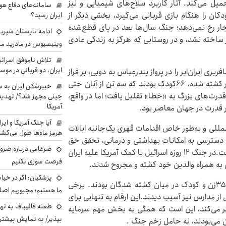
 می‌کند. آثار کاربرد سلاح‌های شیمیایی و نیز
سامانه‌های دفاع هو
دکان را هنگام بازی قربانی می‌گیرد، بخشی دیگر از
ایران رسید؟
ر رخ نمی‌دهد؛ جنگ سال‌ها بعد در پای قطع‌شده
ادامه تابستان شیرین
 ساخته نشد، و در روستایی که هرگز به زندگی عادی
وینیسیوس در مادرید م
تلاش ناموفق اسرائی
ایران، دو قربانی در موس
ی مسافربری ایران‌ایر را در پرواز بندرعباس به دوبی، بر فراز
خلیج‌فارس مستقیماً هدف قرار داد و در میان ۲۹۰مسافر کشته شده، ۶۶کودک بودند که سه تن از آنان حتی
خیبرشکن ایران به س
قدرت‌های بزرگ به «خطا» تقلیل یافت؛ اما در واقع،
چینی مجهز شد؟/ تهدید 
آمریکا
ر قدرت در جهان معاصر بود.
آیا جنگ آمریکا و ای
لمللی و به‌طور خاص اقدامات قهری یک‌جانبه ایالات
هرمز ماه‌ها طول می‌کش
ه دسترسی به امکانات بهداشتی و درمانی، تحقق حق
ضرغامی درباره ضرور
آموزش و رفاه عمومی با چالش‌های جدی مواجه کرده است.در جنگ ۱۲ روزه اسرائیل با کمک آمریکا علیه ایران
فرصت سوزی نکنیم
پزشکیان: اگر در خی
تنها در یک حمله به منطقه تجریش در شمال تهران، ۳۵زن و کودک در میان کشته شدگان بودند. برخی
ما هستیم؛ مجبوریم اصلا
 مدارس نیز آسیب دیدند.این ارقام به تنهایی برای
طعنه قالیباف به ته
اکتر می‌کند، این است که همگی به بخش مهم سرمایه
بپذیر/ به نمایش بیشتری
ان می‌بودند، نه حامل زخم جنگ .