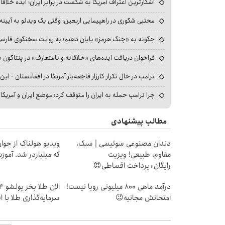
آشکارترین اعتراف آمریکا به شکست در برابر ایران؛ ایده خلاقا
مجتبی شکوری در راهپیمایی اربعین؛ وقتی یک ویدئو به آیینه‌
چگونه به «جنگ هرمز» پایان دهیم؛ به روایت سخنگوی فارسی‌ز
فراخوان دریافت ایده‌های «خلاقانه و نامتعارف» در پنتاگون بر
ترامپ در حال تکرار کارزار فاجعه‌بار آمریکا در افغانستان - این 
چرا ترامپ حمله به ایران را متوقف کرد؛ موضع ایران و آمریک
مطالب پیشنهادی
دندان مصنوعی سوئیسی | سبک،
ویدیو هولناک از جوا
مقاوم، طبیعی! ویزیت
که میلیاردر شد. آموز
رایگان+پرداخت اقساطی😍
درآمد ماهی 800 میلیونی رویا نیست!
امتحانش مجانیه😉
سرمایه‌گذاری طلا با 