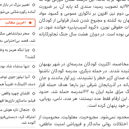
تغییر بزرگ در بازار 
نخستین اعلامیه حقوق کودک توسط جامعه ملل در ۱۹۲۴به تصویب رسید؛ سندی که پایه آن، بر ضرورت
آماده رکوردشکنی می‌شو
 دوم نیز، افزون بر ناگواری عمومی و کمبود مواد
هان به کشته و مجروح شدن شمار فراوانی از کودکان
آخرین مطالب
یات حقوقی نوین، «گروه آسیب‌پذیر» خوانده شود، در
سحر دولتشاهی سکو
هی بوده است. در دوران هشت سال جنگ تجاوزکارانه
شد، قصد بی‌احترامی به 
چرا تنگه هرمز به و
گشت؟
مخاصمه، اکثریت کودکان مدرسه‌ای در شهر بهبهان
تنها منشاء شاد بو
ده شدند. در حمله دیگری، مدرسه کودکان ناشنوا
آنیا تیلور-جوی توضی
صدای آژیر خطر را نشنیدند، زیر آوار ماندند و جان
«متد اکتینگ» تقریباً 
ه در آذربایجان شرقی نیز بارها هدف حمله قرار
گرفتند. بر اساس اسناد موجود، در مجموع در طول جنگ عراق علیه ایران به ۱۶۲مدرسه حمله شد، حدود
افشای چهره واقعی «
این ارقام فقط عدد نیستند؛ هر عدد، نامی، رویایی،
فیلم؛ ماساژور نازی‌ها قه
در خود پنهان کرده است.
جنجال تازه هوش مصن
 محدود نمی‌شود. مجروحیت، معلولیت، محرومیت از
اعتراف کرد: «بستنی‌ف
آلوده شد
تلالات روانی ماندگار و فروپاشی امنیت عاطفی،