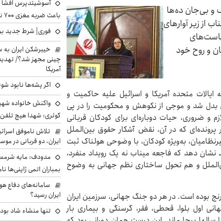
آسوشیتدپرس افشا ک
 و بی‌جان ده‌ها
باعث ضربه مغزی ۷۰۰ نظامی آمریکایی شد
ب از زیر آوارهای
فوری| شرط جدید برا
یاست‌های
ان و روح خود
خیبرشکن ایران به س
چینی مجهز شد؟/ تهدید 
آمریکا
اگر پشه‌ها نابود شو
 ایالات متحده آمریکا و اسرائیل علیه حاکمیت و
واکنش خانواده شهید 
ان بدل شد و موجی از نکوهش و محکومیت را در پی
کوثری: شهدا هیچ تلفن 
م و ضروری، حیات دوباره‌ای برای کودکان قربانی
ر پرونده‌ای که در آن، نقض آشکار حقوق بین‌الملل
تلاش ناموفق اسرائی
یرنظامیان، به‌ویژه کودکان، با وضوحی هولناک ثبت
ایران، دو قربانی در موس
شد نشان دهد که فاجعه میناب نه یک رویداد منفرد،
مدودف: مایه شرمسا
ین‌الملل و هم تحول ساختاری نظم جهانی به وضوح
بمباران اتمی ژاپنی‌ها نام
سامانه‌های دفاع هو
ایران رسید؟
 رنج بوده است. در هر دو جنگ جهانی، سرزمین ایران
نی اول بلوا، قحطی، فقر، گرسنگی و بیماری بار
تنها منشاء شاد بو
ا سالها برجا ماند. این درست همان دورانی بود که