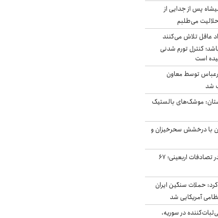
شاه پس از جدایی از
حلالیت می‌طلبم
د عاقل تلاش می‌کنند
اشد؛ کنترل تورم شدنی
یده است
رعباس توسط معاون
ب شد
تان: موشک‌های بالستیک
ان با درخشش سحرخیزان و
جان باختن ۲۴ زائر در تصادفات اربعینی؛ ۶۷
رد: حملات سنگین ایران
‌ثبات‌کننده در سوریه،