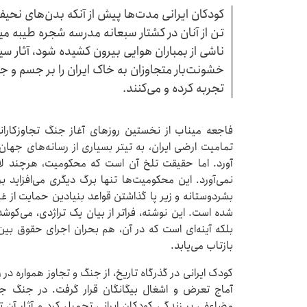
کودکان ایرانی مدت‌ها پیش از آنکه بدن‌های نحیف
تن از آنان در کشتار سبعانه مدرسه شجره طیبه مینا
ناشی از بمباران هوایی بیرون کشیده شود، آثار س
خشونت‌بار متجاوزان به خاک ایران را بر جسم و ج
تجربه کرده و می‌کنند.
فاجعه میناب از نخستین روزهای آغاز جنگ تجاوزکارانه
تمامیت ارضی ایران، به تیتر بسیاری از رسانه‌های جه
آورد. اما حقیقت تلخ آن است که محکومیت، هرچند لاز
نمی‌آورد. این محکومیت‌ها تنها برگ دیگری می‌افزاید ب
بشردوستانه و زیر پا گذاشتن قواعد بنیادین حمایت از غ
شده است. این نوشته، فراتر از بیان یک تراژدی، می‌کو
بلکه آینه‌ای است که در آن، هم بحران اجرای حقوق ب
بازتاب می‌یابد.
کودک ایرانی در گذرگاه تاریخ، از جنگ و تجاوز همواره در
آماج تعرض و اشغال بیگانگان قرار گرفت. در جنگ جها
مضاعفی بر زندگی کودکان ایرانی تحمیل کرد و آثار آن ت