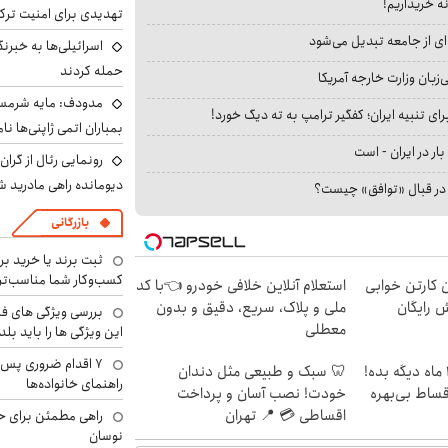
نه خریداریم!
تهدیدی برای امنیت ترک
ای از جامعه تبدیل می‌شود
اسرائیلی‌ها به خبرنگ
حمله کردند
بان وزارت خارجه آمریکا
مدودف: مایه شرمسا
ای تنبیه ایران؛ کفگیر ترامپ به ته دیگ خورد!
بمباران اتمی ژاپنی‌ها نام
بار در ایران - است
رونمایی رئال از گرا
دیومانده راهی مادرید ش
ا در قبال «توافق» چیست؟
بازرگانی
ثبت برند یا خرید برن
کسب‌وکار شما مناسب‌ت
ن کارتن خوابی
استعلام آنلاین خلافی خودرو 👈با کد
ش رایگان
ملی و پلاک، سریع، دقیق و بدون
بررسی ویژگی های فن
معطلی
این ویژگی ها را باید بلد
۷ اقدام ضروری پس 
الان طلا بخر پولشو 4 ماه دیگه بده!
🦷 سبک و طبیعی مثل دندان
راهنمای خانواده‌ها
اقساط بی‌بهره
خودت! نصب آسان و پرداخت
اقساطی 💳 📍 تهران
راهی مطمئن برای ح
نوسان