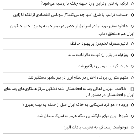
ترکیه به نفع اوکراین وارد جبهه جنگ با روسیه می‌شود؟
حماقت ترامپ با شرق آسیا چه می‌کند؟/ سونامی اقتصادی از تنگه تا ژاپن
خاطره سفیر بریتانیا در اسرائیل از حضور در نماز جمعه رهبری؛ حتی جنگیدن
ایران هم «منطق» دارد
تاثیر مصرف تخم‌مرغ بر بهبود حافظه
روز آرام در بازار ارز؛ قیمت دلار ثابت ماند
جواد نکونام سرمربی تراکتور شد
متهم متواری پرونده اخلال در نظام ارزی در پیرانشهر دستگیر شد
اطلاعات میزبان اهالی رسانه افغانستان شد؛ تشکیل مرکز همکاری‌های رسانه‌ای
ایران و افغانستان در دستور کار
ورود ۳۰ هواگرد آمریکایی به خاک ایران قبل از حمله به بیت رهبری؟
شروط ایران برای بازگشایی تنگه هرمز به آمریکا منتقل شد
درخواست رسیدگی به تخریب باغات البرز