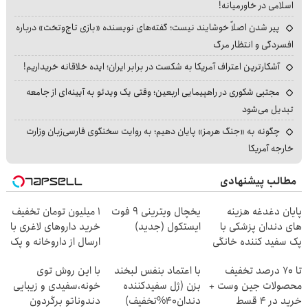
اسلامی در خاورمیانه!
پیر شدن اصلاً خوشایند نیست؛ گفته‌های نویسنده «بازی تاج‌وتخت» درباره
افسردگی و انتظار مرگ
آشکارترین اعتراف آمریکا به شکست در برابر ایران؛ ایده خلاقانه خریداریم!
مجتبی شکوری در راهپیمایی اربعین؛ وقتی یک ویدئو به آیینه‌ای از جامعه
تبدیل می‌شود
چگونه به «جنگ هرمز» پایان دهیم؛ به روایت سخنگوی فارسی‌زبان وزارت
خارجه آمریکا
مطالب پیشنهادی
پایان دغدغه هزینه
یخچال ویترینی 9 فوت
1 میلیون تومان تخفیف
های دندان پزشکی با
ایستکول (جدید)
خرید داروهای لاغری با
پک سفید کننده خانگی
ارسال از داروخانه و پک
یخ!
تا 70 درصد تخفیف
با اعتماد بنفس لبخند
با این روش توی
محصولات جین وست +
بزن (ژل سفیدکننده
خونه،سفیدی و زیبایی
خرید در 4 قسط
دندان40%تخفیف)
دندوناتو برگردون