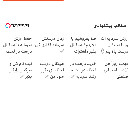
مطالب پیشنهادی
ارزش سرمایه ات
طلا بفروشیم یا
زمان درستش
حفظ ارزش
رو با سینگال
بخریم؟ سیگنال
سرمایه گذاری کن
سرمایه با سیگنال
درست بالا ببر 👌
بگیر «اشتراک
✅
درست در لحظه
✅
رایگان»
✅ (شروع رایگان)
قیمت روز آهن
خرید درست در
سیگنال درست
ثبت نام کن و
آلات ساختمانی و
لحظه درست =
لحظه ای بگیر
سیگنال رایگان
صنعتی
رشد سرمایه ✅
سود کن ✅
بگیر ✅
(شروع رایگان)