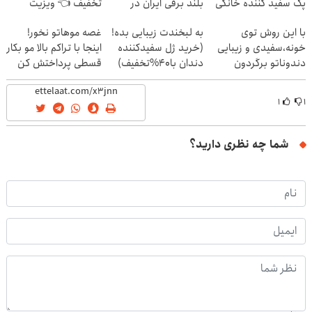
پک سفید کننده خانگی
بلند برقی ایران در
تخفیف 👈 ویزیت
باشگاه انقلاب
رایگان توسط متخصص
با این روش توی
به لبخندت زیبایی بده!
غصه موهاتو نخور!
خونه،سفیدی و زیبایی
(خرید ژل سفیدکننده
اینجا با تراکم بالا مو بکار
دندوناتو برگردون
دندان با40%تخفیف)
قسطی پرداختش کن
(40%off)
۱
۱
شما چه نظری دارید؟