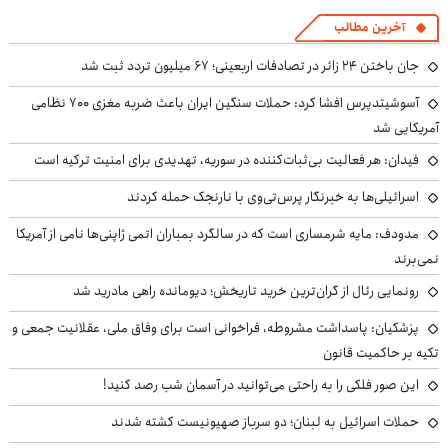
آخرین مطالب
جان باختن ۲۴ زائر در تصادفات اربعینی؛ ۶۷ میلیون تردد ثبت شد
آسوشیتدپرس افشا کرد: حملات سنگین ایران باعث ضربه مغزی ۷۰۰ نظامی
آمریکایی شد
فیدان: هر فعالیت بی‌ثبات‌کننده در سوریه، تهدیدی برای امنیت ترکیه است
اسرائیلی‌ها به خبرنگار پرس‌تی‌وی با نارنجک حمله کردند
مدودف: مایه شرمساری است که در سالگرد بمباران اتمی ژاپنی‌ها نامی از آمریکا
نمی‌برند
رونمایی رئال از گران‌ترین خرید تاریخش؛ دیومانده راهی مادرید شد
پزشکیان: پاسداشت مشروطه، فراخوانی است برای وفاق ملی، عقلانیت جمعی و
تکیه بر حاکمیت قانون
این صور فلکی را به راحتی می‌توانید در آسمان شب رصد کنید!
حملات اسرائیل به لبنان؛ دو سرباز صهیونیست کشته شدند