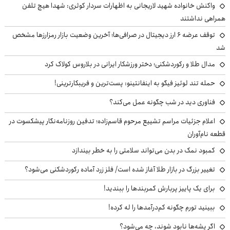
واکنش خانواده شهید لاریجانی به اظهارات سردار کوثری: شهدا هیچ تلفن
همراهی نداشتند
توقف عرضه ۶ ارز دیجیتال در صرافی‌ها؛ آخرین وضعیت بازار رمزارزها مشخص
شد
مدال طلا و رکوردشکنی؛ دختر ورزشکار ایرانی در بلاروس کولاک کرد
حمله تند لوئیز فیگو به اینفانتینو: پست‌ترین و فریبکارترینی!
فناوری دید در شب چگونه عمل می‌کند؟
اعلام جزئیات مراسم تشییع مرحوم قاسم‌زاده؛ تدفین روزنامه‌نگار پیشکسوت در
قطعه نام‌آوران
کمبود نمک در بدن می‌تواند سلامتی را به خطر بیندازد
تغییر بزرگ در بازار طلا آغاز شده است/ فلز زرد آماده رکوردشکنی می‌شود؟
برای یک پاییز پربارش کمربندها را ببندید!
ببینید تورم چگونه کم‌درآمدها را له کرده!
اگر پشه‌ها نابود شوند، چه می‌شود؟