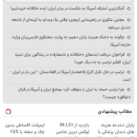
آشکارترین اعتراف آمریکا به شکست در برابر ایران؛ ایده خلاقانه خریداریم!
مجتبی شکوری در راهپیمایی اربعین؛ وقتی یک ویدئو به آیینه‌ای از جامعه
تبدیل می‌شود
چگونه به «جنگ هرمز» پایان دهیم؛ به روایت سخنگوی فارسی‌زبان وزارت
خارجه آمریکا
فراخوان دریافت ایده‌های «خلاقانه و نامتعارف» در پنتاگون برای تنبیه
ایران؛ کفگیر ترامپ به ته دیگ خورد!
ترامپ در حال تکرار کارزار فاجعه‌بار آمریکا در افغانستان - این بار در ایران -
است
چرا ترامپ حمله به ایران را متوقف کرد؛ موضع ایران و آمریکا در قبال
«توافق» چیست؟
مطالب پیشنهادی
پایان دغدغه هزینه
بازدید از IM LS7
ایمپلنت اقساطی بدون
های دندان پزشکی با
لوکس ترین شاسی
چک و سفته با ٪۲۵