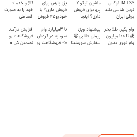
IM LS7 لوکس
ماشین تیگو 7
پژو پارس برای
کالا و خدمات
ترین شاسی بلند
پرو برای فروش
فروش داری؟ با
خود را به صورت
برقی ایران
داری؟ اینجا
خودرو45 فروش
اقساطی
سریع بفروشش
سریع تر داری
بفروشید
وام بگیر، طلا بخر
پیشنهاد ویژه
تا 3میلیارد وام
افزایش درآمـد
💰 تا 100 میلیون
پیمان طالبی😍
سرمایه در گردش
فروشگاهت رو
وام فوری بدون
سفارش سورملینا
=> فروشگاهت رو
تضمین کن «
ضامن
با تخفیف ویژه🔥
ثبت کن
فروشگاهت رو
ثبت کن »