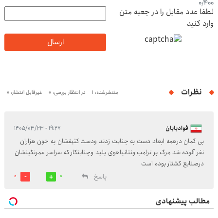
0
/
400
لطفا عدد مقابل را در جعبه متن
وارد کنید
ارسال
نظرات
منتشرشده: 1
در انتظار بررسی: 0
غیرقابل انتشار: 0
فوادبابان
۱۹:۲۷ - ۱۴۰۵/۰۳/۲۳
بی گمان درهمه ابعاد دست به جنایت زدند ودست کثیفشان به خون هزاران
نفر آلوده شد مرگ بر ترامپ ونتانیاهوی پلید وجنایتکار که سراسر عمرنگینشان
درصنایع کشتار بوده است
پاسخ
0
0
مطالب پیشنهادی