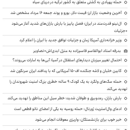
حمله پهپادی به کشتی متعلق به کشور ترکیه در دریای سیاه
آخرین وضعیت بازار ارز؛ قیمت دلار، یورو و پوند جمعه ۱۶ مرداد مشخص شد
ال‌نینو قدرت‌مند در ایران؛ فصل پاییز با بارش باران‌های شدید آغاز می‌شود
+جزئیات
وزیر خزانه‌داری آمریکا زمان و جزئیات توافق جدید با ایران را اعلام کرد
بدرقه استاد ابوالقاسم قاسم‌زاده به منزل ابدی‌اش+تصاویر
احتمال تغییر میزبان دیدارهای استقلال در آسیا؛ آبی‌ها به امارات می‌روند؟
کابین خلبان و لاشه جنگنده اف-۱۵ آمریکایی که با پدافند ایران سرنگون شد
حمله سگ‌های ولگرد به یک کودک ۹ ساله؛ خطری بزرگ امنیت شهروندان را
تهدید می‌کند
بارش باران، رعدوبرق و طوفان شدید؛ خطر سیل این مناطق را تهدید می‌کند
ادعای وال‌استریت ژورنال: حمله روسیه به یکی از اعضای ناتو قطعی است
خبر خوب برای بازنشستگان: واریزی معوقات انجام می‌شود