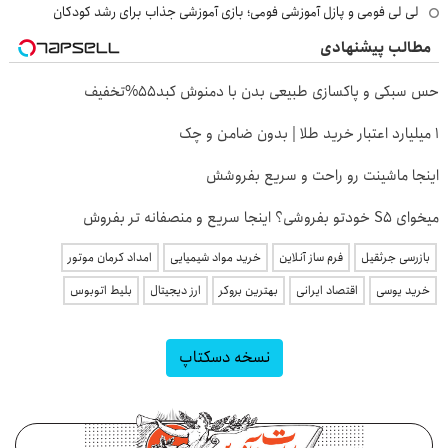
لی لی فومی و پازل آموزشی فومی؛ بازی آموزشی جذاب برای رشد کودکان
مطالب پیشنهادی
حس سبکی و پاکسازی طبیعی بدن با دمنوش کبد55%تخفیف
۱ میلیارد اعتبار خرید طلا | بدون ضامن و چک
اینجا ماشینت رو راحت و سریع بفروشش
میخوای S5 خودتو بفروشی؟ اینجا سریع و منصفانه تر بفروش
بازرسی جرثقیل
فرم ساز آنلاین
خرید مواد شیمیایی
امداد کرمان موتور
خرید یوسی
اقتصاد ایرانی
بهترین بروکر
ارز دیجیتال
بلیط اتوبوس
نسخه دسکتاپ