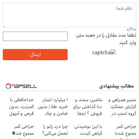
0
/
400
لطفا عدد مقابل را در جعبه متن
وارد کنید
ارسال
مطالب پیشنهادی
مسیر همراهی و
ماشین سمند و
۱ میلیارد اعتبار
خداحافظی با
گزارش عملکرد
دنا گذاشتی برای
خرید طلا | بدون
کمردرد، بدون
گروه اسنپ در
فروش ؟ اینجا
ضامن و چک
قرص و آمپول
۱۴۰۴
سریع و راحت
جراحی کمر
با این نوشیدنی
چرا درد زانو را
جراحی کمر
بفروش
ممنوع شده!
گیاهی کبدت
تحمل می‌کنی؟
ممنوع شد⛔