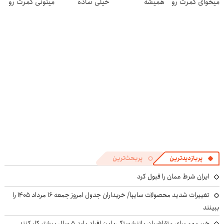
میخوای کمرت رو
همیشه
خیلی ساده
میتونی کمرت رو
در منزل درمان
پرقدرته55%تخفیف
درمنزل درمانش
در منزل درمان
کنی؟
کن
کنی! 👈🏻
((پرسش‌نامه))
پرسش‌نامه
پربازدیدترین
پربحث‌ترین
ایران شرط عمان را قبول کرد
تغییرات شدید محصولات سایپا/ خریداران جدول امروز جمعه ۱۶ مرداد ۱۴۰۵ را
ببینند
خبر مهم برای متقاضیان بازنشستگی: این افراد باید ۵ سال بیشتر کار کنند