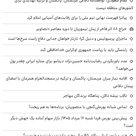
مقام سعودی: توافقنامه دفاعی عربستان، پاکستان و ترکیه تهدیدی برای
کشورهای منطقه نیست
پیاتزا فهرست نهایی تیم ملی را برای رقابت‌های آسیایی اعلام کرد
حراج ۸۸ اثر فاخر از زمان تیموریان تا دوره معاصر +تصاویر
ماجرای پرسپولیس و دنیل گرا؛ تارتار خواهان جدایی دفاع راست سرخ‌ها است
زلنسکی باید با ریاست جمهوری اوکراین خداحافظی کند
عدد باورنکردنی رضایت‌نامه حسین‌نژاد؛ دینامو برای ستاره ایرانی چقدر پول
می‌خواهد؟
اقامه نماز سران عربستان، پاکستان و ترکیه در مسجدالحرام همزمان با امضای
پیمان دفاعی
تالاب بیشه دالان، پناهگاه پرندگان مهاجر
تماس شبانه پورعلی‌گنجی با منصوریان؛ برنامه‌ها به هم ریخت!
پیش‌بینی بورس فردا شنبه ۱۷ مرداد ۱۴۰۵/ بازار سهام آماده یک جهش دیگر
است؟
چند میلیون ایرانی بالای ۴۵ سال مجرد ماندند؛ پشت‌پرده چیست؟