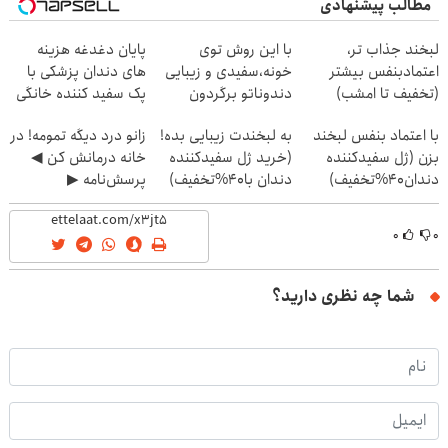
مطالب پیشنهادی
لبخند جذاب تر،
با این روش توی
پایان دغدغه هزینه
اعتمادبنفس بیشتر
خونه،سفیدی و زیبایی
های دندان پزشکی با
(تخفیف تا امشب)
دندوناتو برگردون
پک سفید کننده خانگی
(40%off)
با اعتماد بنفس لبخند
به لبخندت زیبایی بده!
زانو درد دیگه تمومه! در
بزن (ژل سفیدکننده
(خرید ژل سفیدکننده
خانه درمانش کن ◀
دندان40%تخفیف)
دندان با40%تخفیف)
پرسش‌نامه ▶
۰
۰
شما چه نظری دارید؟