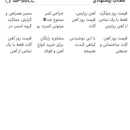
مطالب پیشنهادی
قیمت روز میلگرد
آهن پرایس،
جراحی کمر
مسیر همراهی و
فقط با یک تماس
قیمت روز آهن
ممنوع شد⛔
گزارش عملکرد
از آهن پرایس
آلات
میتونی کمرت رو
گروه اسنپ در
در منزل درمان
۱۴۰۴
قیمت روز آهن
با این نوشیدنی
مشاوره رایگان
قیمت روز آهن
کنی! 👈🏻
آلات ساختمانی و
گیاهی کبدت
برای خرید انواع
آلات فقط با یک
پرسش‌نامه
صنعتی
همیشه
آهن و فولاد
تماس از آهن
پرقدرته55%تخفیف
پرایس