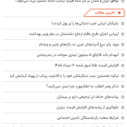
توافق ایران و عمان بر سر تنگه هرمز؛ ترامپ آماده تسلیم بزرگ می‌شود؟
آخرین مطالب
بازیکنان ایرانی جیب اماراتی‌ها را پُر پول کردند!
ارزیابی اجرای طرح نظام ارجاع دشتستان در سفر وزیر بهداشت
ورود پای مرغ آذربایجان غربی به بازارهای چین و ویتنام
انهدام باند قاچاق ۵ میلیون لیتری سوخت در بندرعباس
افزایش قیمت طلا امروز شنبه ۱۷ مرداد ۱۴۰۵
ترکیه نخستین بمب سنگرشکن خود را با قابلیت پرتاب از پهپاد آزمایش کرد
تذکر رهبر انقلاب به انقلابیون؛ چرا عمل نمی‌کنید؟
پیامدهای حذف ارز ترجیحی دارو بر بیماران
جلوگیری از پیامدهای افزایش قیمت بنزین
شرایط سخت بازنشستگان تامین اجتماعی