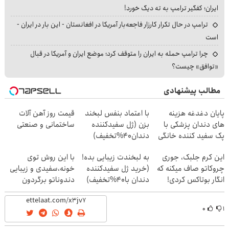
ایران؛ کفگیر ترامپ به ته دیگ خورد!
ترامپ در حال تکرار کارزار فاجعه‌بار آمریکا در افغانستان - این بار در ایران -
است
چرا ترامپ حمله به ایران را متوقف کرد؛ موضع ایران و آمریکا در قبال
«توافق» چیست؟
مطالب پیشنهادی
پایان دغدغه هزینه
با اعتماد بنفس لبخند
قیمت روز آهن آلات
های دندان پزشکی با
بزن (ژل سفیدکننده
ساختمانی و صنعتی
پک سفید کننده خانگی
دندان40%تخفیف)
این کرم جلبک، جوری
به لبخندت زیبایی بده!
با این روش توی
چروکاتو صاف میکنه که
(خرید ژل سفیدکننده
خونه،سفیدی و زیبایی
انگار بوتاکس کردی!
دندان با40%تخفیف)
دندوناتو برگردون
(تخفیف ویژه)
(40%off)
۰
۱