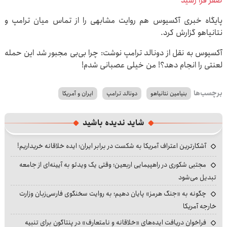
صفر فرا رسید
پایگاه خبری آکسیوس هم روایت مشابهی را از تماس میان ترامپ و
نتانیاهو گزارش کرد.
آکسیوس به نقل از دونالد ترامپ نوشت: چرا بی‌بی مجبور شد این حمله
لعنتی را انجام دهد؟! من خیلی عصبانی شدم!
برچسب‌ها
بنیامین نتانیاهو
دونالد ترامپ
ایران و آمریکا
شاید ندیده باشید
آشکارترین اعتراف آمریکا به شکست در برابر ایران؛ ایده خلاقانه خریداریم!
مجتبی شکوری در راهپیمایی اربعین؛ وقتی یک ویدئو به آیینه‌ای از جامعه
تبدیل می‌شود
چگونه به «جنگ هرمز» پایان دهیم؛ به روایت سخنگوی فارسی‌زبان وزارت
خارجه آمریکا
فراخوان دریافت ایده‌های «خلاقانه و نامتعارف» در پنتاگون برای تنبیه