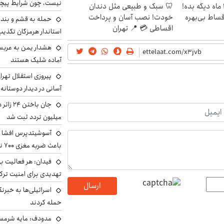
نیست، چون شرایط پیچ
الان طلا بخر پولشو 4 ماه دیگه بده!
🦷 سبک و طبیعی مثل دندان
اقساط بی‌بهره
خودت! نصب آسان و پرداخت
حمله به قشم و بند
اقساطی 💳 📍 تهران
استاندار هرمزگان تکذی
هشدار یمن به عربس
آماده شلیک هستند
پیروزی استقلال تهر
آسانی در دیدار دوستانه
میلیون تردد ثبت شد
آسوشیتدپرس افشا ک
باعث ضربه مغزی ۷۰۰ نظامی آمریکایی شد
فیدان: هر فعالیت بی
تهدیدی برای امنیت ترک
ارسال
اسرائیلی‌ها به خبرنگ
حمله کردند
مدودف: مایه شرمسا