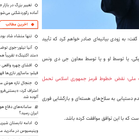
تغییر بزرگ در بازار 
آماده رکوردشکنی می‌شو
آخرین مطالب
تنها منشاء شاد بو
گفت: به زودی بیانیه‌ای صادر خواهم کرد که تأیید
آنیا تیلور-جوی توضی
«متد اکتینگ» تقریباً 
نیکی، یا توسط او و یا توسط معاون جی دی ونس
افشای چهره واقعی «
فیلم؛ ماساژور نازی‌ها قه
ت ملی:‏ نقض خطوط قرمز جمهوری اسلامی تحمل
جنجال تازه هوش مصن
اعتراف کرد: «بستنی‌ف
آلوده شد
دم دستیابی به سلاح‌های هسته‌ای و بازگشایی فوری
سامانه‌های دفاع هو
ایران رسید؟
است که با این توافق موافقت کرده باشد.
ادامه تابستان شیرین
وینیسیوس در مادرید م