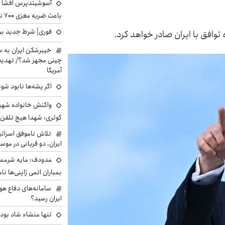
آسوشیتدپرس افشا ک
باعث ضربه مغزی ۷۰۰ نظامی آمریکایی شد
فوری| شرط جدید برا
 توافق با ایران صادر خواهد کرد.
خیبرشکن ایران به س
چینی مجهز شد؟/ تهدید 
آمریکا
اگر پشه‌ها نابود شو
واکنش خانواده شهید 
کوثری: شهدا هیچ تلفن 
تلاش ناموفق اسرائی
ایران، دو قربانی در موس
مدودف: مایه شرمسا
بمباران اتمی ژاپنی‌ها نام
سامانه‌های دفاع هو
ایران رسید؟
تنها منشاء شاد بو