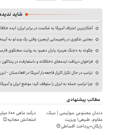
شاید ندیده
آشکارترین اعتراف آمریکا به شکست در برابر ایران؛ ایده خلاقا
مجتبی شکوری در راهپیمایی اربعین؛ وقتی یک ویدئو به آیینه‌
چگونه به «جنگ هرمز» پایان دهیم؛ به روایت سخنگوی فارسی‌ز
فراخوان دریافت ایده‌های «خلاقانه و نامتعارف» در پنتاگون بر
ترامپ در حال تکرار کارزار فاجعه‌بار آمریکا در افغانستان - این 
چرا ترامپ حمله به ایران را متوقف کرد؛ موضع ایران و آمریک
مطالب پیشنهادی
دندان مصنوعی سوئیسی | سبک،
درآمد ما
مقاوم، طبیعی! ویزیت
امتحانش مجانیه😉
رایگان+پرداخت اقساطی😍