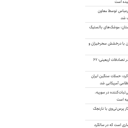
یده است
رعباس توسط معاون
ب شد
تان: موشک‌های بالستیک
ان با درخشش سحرخیزان و
جان باختن ۲۴ زائر در تصادفات اربعینی؛ ۶۷
رد: حملات سنگین ایران
‌ثبات‌کننده در سوریه،
یه است
ار پرس‌تی‌وی با نارنجک
ری است که در سالگرد