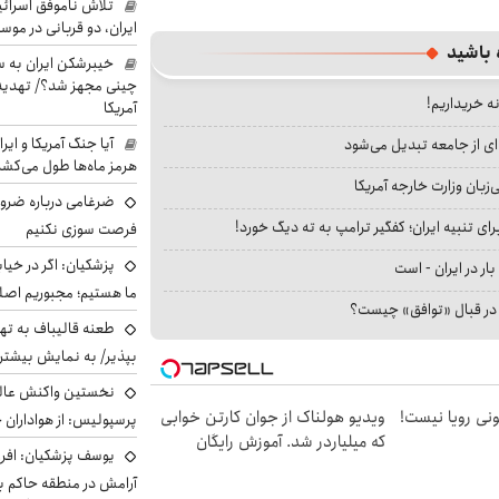
تلاش ناموفق اسرائی
ایران، دو قربانی در موس
 باشید
خیبرشکن ایران به س
چینی مجهز شد؟/ تهدید 
نه خریداریم!
آمریکا
آیا جنگ آمریکا و ای
ای از جامعه تبدیل می‌شود
هرمز ماه‌ها طول می‌کش
بان وزارت خارجه آمریکا
ضرغامی درباره ضرور
ای تنبیه ایران؛ کفگیر ترامپ به ته دیگ خورد!
فرصت سوزی نکنیم
پزشکیان: اگر در خی
بار در ایران - است
ما هستیم؛ مجبوریم اصلا
ا در قبال «توافق» چیست؟
طعنه قالیباف به ته
بپذیر/ به نمایش بیشتری
نخستین واکنش عالی
هی 800 میلیونی رویا نیست!
ویدیو هولناک از جوان کارتن خوابی
پرسپولیس: از هواداران 
که میلیاردر شد. آموزش رایگان
یوسف پزشکیان: افرا
آرامش در منطقه حاکم ب