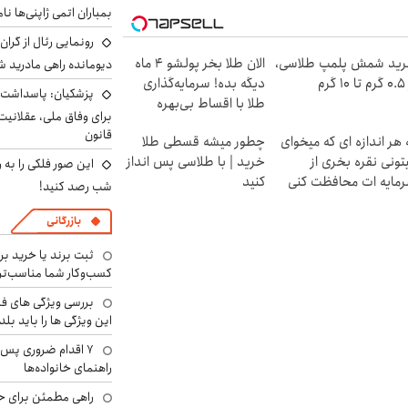
بمباران اتمی ژاپنی‌ها نام
رونمایی رئال از گرا
ید شمش پلمپ طلاسی،
الان طلا بخر پولشو 4 ماه
دیومانده راهی مادرید ش
۱ گرم
دیگه بده! سرمایه‌گذاری
پزشکیان: پاسداشت 
طلا با اقساط بی‌بهره
برای وفاق ملی، عقلانیت
قانون
 هر اندازه ای که میخوای
چطور میشه قسطی طلا
تونی نقره بخری از
خرید | با طلاسی پس انداز
این صور فلکی را به ر
مایه ات محافظت کنی
کنید
شب رصد کنید!
بازرگانی
ثبت برند یا خرید برن
کسب‌وکار شما مناسب‌ت
بررسی ویژگی های فن
این ویژگی ها را باید بلد
۷ اقدام ضروری پس 
راهنمای خانواده‌ها
راهی مطمئن برای ح