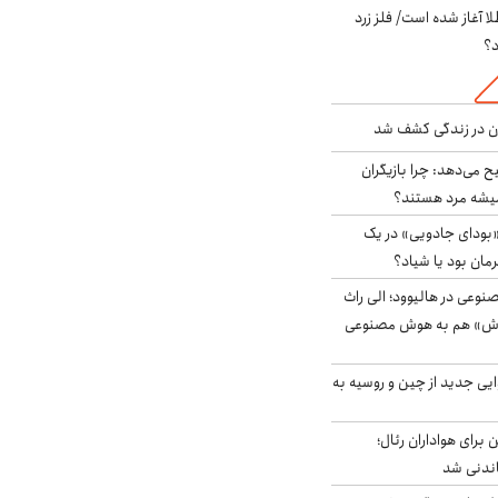
طلا آغاز شده است/ فلز زرد
د؟
دن در زندگی کشف شد
ح می‌دهد: چرا بازیگران
همیشه مرد هستند؟
بودای جادویی» در یک
رمان بود یا شیاد؟
وعی در هالیوود؛ الی راث
روش» هم به هوش مصنوعی
ایی جدید از چین و روسیه به
 برای هواداران رئال؛
اندنی شد