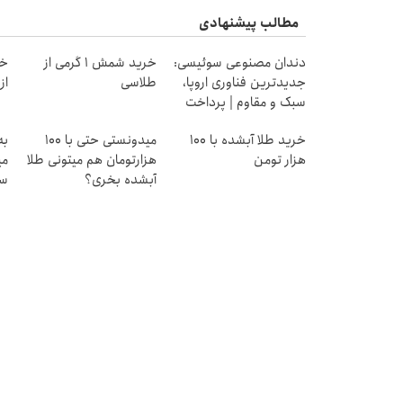
مطالب پیشنهادی
دندان مصنوعی سوئیسی:
خرید شمش 1 گرمی از
خر
جدیدترین فناوری اروپا،
طلاسی
از ۰.۵ گرم تا ۰
سبک و مقاوم | پرداخت
قسطی
خرید طلا آبشده با 100
میدونستی حتی با ۱۰۰
به
هزار تومن
هزارتومان هم میتونی طلا
می
آبشده بخری؟
سر