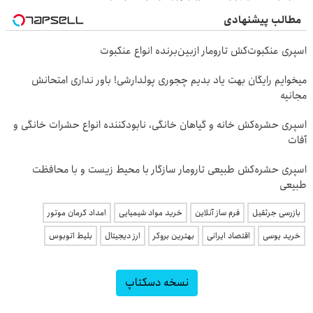
مطالب پیشنهادی
اسپری عنکبوت‌‌کش تارومار ازبین‌برنده انواع عنکبوت
میخوایم رایگان بهت یاد بدیم چجوری پولدارشی! باور نداری امتحانش
مجانیه
اسپری حشره‌کش خانه و گیاهان خانگی، نابودکننده انواع حشرات خانگی و
آفات
اسپری حشره‌کش طبیعی تارومار سازگار با محیط زیست و با محافظت
طبیعی
بازرسی جرثقیل
فرم ساز آنلاین
خرید مواد شیمیایی
امداد کرمان موتور
خرید یوسی
اقتصاد ایرانی
بهترین بروکر
ارز دیجیتال
بلیط اتوبوس
نسخه دسکتاپ