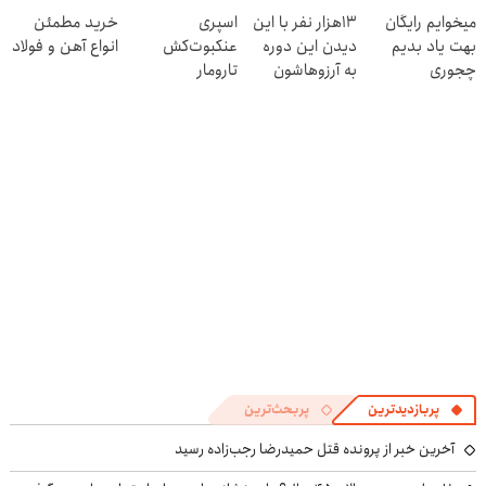
خلاصت میکنه
رایگان درآمد
وست + خرید در
میخوایم رایگان
13هزار نفر با این
اسپری
خرید مطمئن
میلیاردی)
4 قسط
بهت یاد بدیم
دیدن این دوره
عنکبوت‌‌کش
انواع آهن و فولاد
چجوری
به آرزوهاشون
تارومار
پولدارشی! باور
رسیدن | ثبت‌‌نام
ازبین‌برنده انواع
نداری امتحانش
رایگان
عنکبوت
مجانیه
پربازدیدترین
پربحث‌ترین
آخرین خبر از پرونده قتل حمیدرضا رجب‌زاده رسید