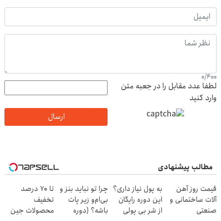
0
/
400
لطفا عدد مقابل را در جعبه متن
وارد کنید
ارسال
مطالب پیشنهادی
قیمت روز آهن
به پول نیاز داری؟
چرا تو نباید بنز و
تا 70 درصد
آلات ساختمانی و
این دوره رایگان
بی‌ام‌و زیر پات
تخفیف
صنعتی
از شر بی پولی
باشه؟ (دوره
محصولات جین