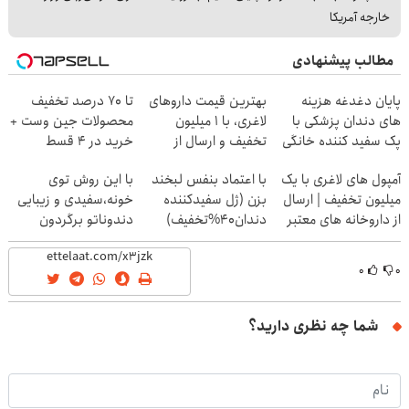
خارجه آمریکا
مطالب پیشنهادی
پایان دغدغه هزینه
بهترین قیمت داروهای
تا 70 درصد تخفیف
های دندان پزشکی با
لاغری، با ۱ میلیون
محصولات جین وست +
پک سفید کننده خانگی
تخفیف و ارسال از
خرید در 4 قسط
داروخانه‌
آمپول های لاغری با یک
با اعتماد بنفس لبخند
با این روش توی
میلیون تخفیف | ارسال
بزن (ژل سفیدکننده
خونه،سفیدی و زیبایی
از داروخانه های معتبر
دندان40%تخفیف)
دندوناتو برگردون
(40%off)
۰
۰
شما چه نظری دارید؟