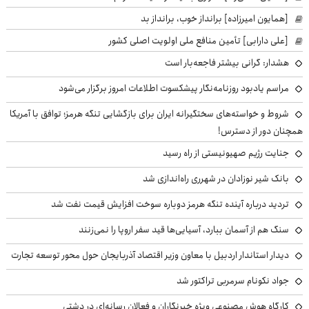
[همایون امیرزاده] برانداز خوب، برانداز بد
[علی دارابی] تأمین منافع ملی اولویت اصلی کشور
هشدار: گرانی بیشتر فاجعه‌بار است
مراسم یادبود روزنامه‌نگار پیشکسوت اطلاعات امروز برگزار می‌شود
شروط و خواسته‌های سختگیرانه ایران برای بازگشایی تنگه هرمز؛ توافق با آمریکا
همچنان دور از دسترس!
جنایت رژیم صهیونیستی از راه رسید
بانک شیر نوزادان در شهرری راه‌اندازی شد
تردید درباره آینده تنگه هرمز دوباره سوخت افزایش قیمت نفت شد
سنگ هم از آسمان ببارد، آسیایی‌ها قید سفر اروپا را نمی‌زنند
دیدار استاندار اردبیل با معاون وزیر اقتصاد آذربایجان حول محور توسعه تجارت
جواد نکونام سرمربی تراکتور شد
کارگاه هوش مصنوعی ویژه خبرنگاران و فعالان رسانه‌ای در دشتی