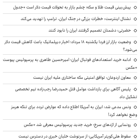
پیش‌بینی قیمت طلا و سکه؛ چشم بازار به تحولات قیمت دلار است +جدول
نشنال اینترست: خطرات بزرگی در جنگ ایران، ترامپ را تهدید می‌کند
حضرتی: دشمنان تصمیم گرفتند ایران را نابود کنند
وضعیت بازار ارز فردا یکشنبه ۱۸ مرداد؛ اخبار دیپلماتیک باعث کاهش قیمت دلار
می‌شود؟
ادامه خرید استعدادهای فوتبال ایران؛ امیرحسین طاهری به پرسپولیس پیوست
+عکس
معاون اردوغان: توافق امنیتی مکه ساختاری علیه ایران نیست
پلیس آگاهی برای بازداشت عوامل قتل حمیدرضا رجب‌زاده تیم تخصصی
تشکیل داد
ونس مدعی شد: ایران به آمریکا اطلاع داده که عوارض تردد برای تنگه هرمز
وضع نخواهد کرد!
رونمایی از اژدهای سرخ؛ خرید جدید پرسپولیس معرفی شد +عکس
سقوط هلی‌کوپتر آمریکایی؛ از سرنوشت خلبان خبری در دسترس نیست