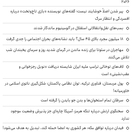
۲۰۲۶
پیر شدن اصلاً خوشایند نیست؛ گفته‌های نویسنده «بازی تاج‌وتخت» درباره
افسردگی و انتظار مرگ
بمب‌های نقل‌وانتقالاتی استقلال در آلومینیوم ماندگار شدند
۱۸ میلیون مجرد بالای ۴۵ سال؟ باید نشانه‌های بحران اجتماعی را جدی گرفت
مهاجران در سئوتا برای زنده ماندن در گرمای شدید روز و سرمای یخبندان شب
تلاش می‌کنند
لاف‌های توخالی ترامپ علیه ایران شایسته دریافت «نوبل رجزخوانی و
عقب‌نشینی» است
پول عربستان، فناوری ترکیه، توان نظامی پاکستان؛ شکل‌گیری ناتوی اسلامی در
خاورمیانه!
سرطان تمام استخوان‌ها و بدن جو بایدن را گرفته است
سخنگوی ارتش درباره تنگه هرمز: آمریکا چاره‌ای جز پذیرش وضعیت موجود
ندارد
فیدان درباره توافق مکه: هر کشوری به اعضا حمله کند، تبدیل به هدف می‌شود!