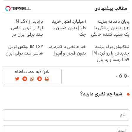
مطالب پیشنهادی
پایان دغدغه هزینه
۱ میلیارد اعتبار خرید
بازدید از IM LS7
های دندان پزشکی با
طلا | بدون ضامن و
لوکس ترین شاسی
پک سفید کننده خانگی
چک
بلند برقی ایران در
باشگاه انقلاب
نیکاموتور برگ برنده
خداحافظی با کمردرد،
IM LS7 لوکس ترین
جدیدش را رو کرد، IM
بدون قرص و آمپول
شاسی بلند برقی ایران
LS9 رسماً وارد بازار
ایران شد
۰
۰
شما چه نظری دارید؟