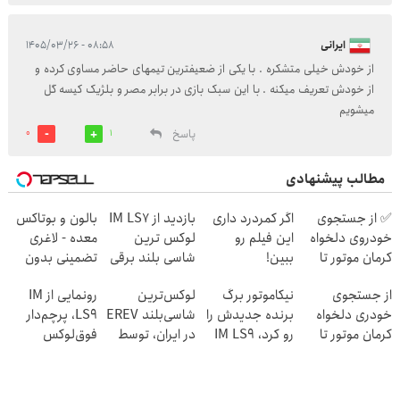
ایرانی
۰۸:۵۸ - ۱۴۰۵/۰۳/۲۶
از خودش خیلی متشکره . با یکی از ضعیفترین تیمهای حاضر مساوی کرده و
از خودش تعریف میکنه . با این سبک بازی در برابر مصر و بلژیک کیسه گل
میشویم
پاسخ
0
1
مطالب پیشنهادی
✅ از جستجوی
اگر کمردرد داری
بازدید از IM LS7
بالون و بوتاکس
خودروی دلخواه
این فیلم رو
لوکس ترین
معده - لاغری
کرمان موتور تا
ببین!
شاسی بلند برقی
تضمینی بدون
فروش ساده، بی
◗پرسش‌نامه رو
ایران در باشگاه
جراحی
از جستجوی
نیکاموتور برگ
لوکس‌ترین
رونمایی از IM
واسطه و مستقیم
پر کن◖
انقلاب
خودری دلخواه
برنده جدیدش را
شاسی‌بلند EREV
LS9، پرچم‌دار
کرمان موتور تا
رو کرد، IM LS9
در ایران، توسط
فوق‌لوکس
فروش آن، ساده،
رسماً وارد بازار
نیکا موتور
EREV وارد بازار
بی واسطه و
ایران شد
رونمایی شد!
ایران شد
مستقیم