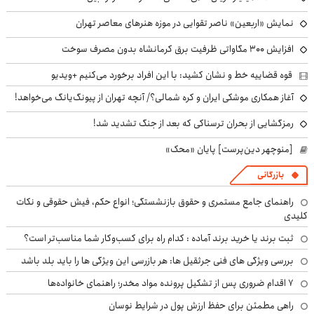
نمایش «اربعین» ناصر تقوایی در موزه هنرهای معاصر تهران
افزایش ۳۰۰ مگاواتی ظرفیت برق کرمانشاه بدون مصرف سوخت
قوه قضاییه خط و نشان کشید: با این افراد برخورد می‌کنیم +ویدیو
آغاز همکاری موشکی ایران و کره شمالی؟/ آنچه تهران از پیونگ‌یانگ می‌خواهد!
رمزگشایی از بحران ترسناکی که بعد از جنگ تشدید شد!
[منوچهر دین‌پرست] پایان «محک»
بازرگانی
راهنمای جامع مستمری و حقوق بازنشستگی؛ انواع حکم، فیش حقوقی و نکات
کلیدی
ثبت برند یا خرید برند آماده : کدام راه برای کسب‌وکار شما مناسب‌تر است؟
بررسی ویژگی های فنی جرثقیل ها: هر بازرسی این ویژگی ها را باید بلد باشد
۷ اقدام ضروری پس از تشکیل پرونده مواد مخدر؛ راهنمای خانواده‌ها
راهی مطمئن برای حفظ ارزش پول در شرایط نوسان