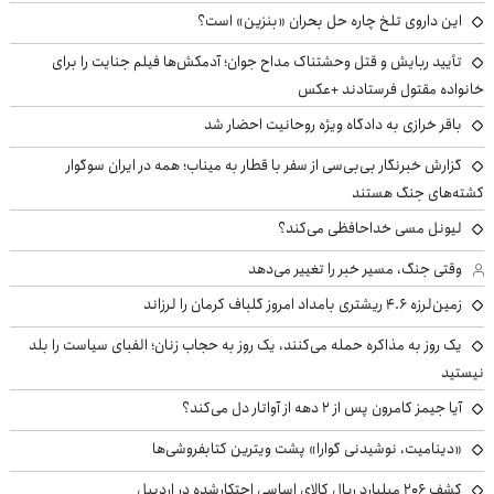
این داروی تلخ چاره حل بحران «بنزین» است؟
تأیید ربایش و قتل وحشتناک مداح جوان؛ آدمکش‌ها فیلم جنایت را برای
خانواده مقتول فرستادند +عکس
باقر خرازی به دادگاه ویژه روحانیت احضار شد
گزارش خبرنگار بی‌بی‌سی از سفر با قطار به میناب؛ همه در ایران سوگوار
کشته‌های جنگ هستند
لیونل مسی خداحافظی می‌کند؟
وقتی جنگ، مسیر خبر را تغییر می‌دهد
زمین‌لرزه ۴.۶ ریشتری بامداد امروز گلباف کرمان را لرزاند
یک روز به مذاکره حمله می‌کنند، یک روز به حجاب زنان؛ الفبای سیاست را بلد
نیستید
آیا جیمز کامرون پس از ۲ دهه از آواتار دل می‌کند؟
«دینامیت، نوشیدنی گوارا» پشت ویترین کتابفروشی‌ها
کشف ۲۰۶ میلیارد ریال کالای اساسی احتکارشده در اردبیل