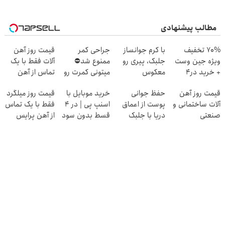
مطالب پیشنهادی
70% تخفیف
با کرم جوانساز
جراحی کمر
قیمت روز آهن
ویژه جین وست
جلبک، پیری رو
ممنوع شد⛔
آلات فقط با یک
+ خرید در4
معکوس
میتونی کمرت رو
تماس از آهن
قسطه
کن(50%
در منزل درمان
پرایس
قیمت روز آهن
حفظ جوانی
خرید موبایل با
قیمت روز میلگرد
تخفیف)
کنی! 👈🏻
آلات ساختمانی و
پوست از اعماق
اسنپ پی | در ۴
فقط با یک تماس
پرسش‌نامه
صنعتی
دریا با جلبک
قسط بدون سود
از آهن پرایس
اسپیرولینا
و کارمزد!