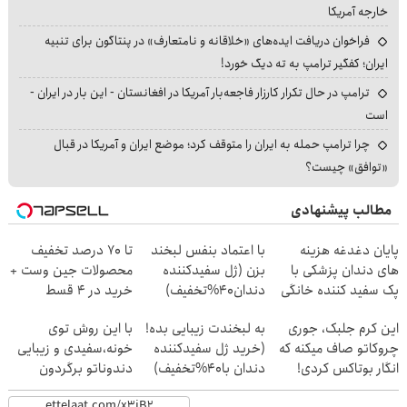
خارجه آمریکا
فراخوان دریافت ایده‌های «خلاقانه و نامتعارف» در پنتاگون برای تنبیه
ایران؛ کفگیر ترامپ به ته دیگ خورد!
ترامپ در حال تکرار کارزار فاجعه‌بار آمریکا در افغانستان - این بار در ایران -
است
چرا ترامپ حمله به ایران را متوقف کرد؛ موضع ایران و آمریکا در قبال
«توافق» چیست؟
مطالب پیشنهادی
پایان دغدغه هزینه
با اعتماد بنفس لبخند
تا 70 درصد تخفیف
های دندان پزشکی با
بزن (ژل سفیدکننده
محصولات جین وست +
پک سفید کننده خانگی
دندان40%تخفیف)
خرید در 4 قسط
این کرم جلبک، جوری
به لبخندت زیبایی بده!
با این روش توی
چروکاتو صاف میکنه که
(خرید ژل سفیدکننده
خونه،سفیدی و زیبایی
انگار بوتاکس کردی!
دندان با40%تخفیف)
دندوناتو برگردون
(تخفیف ویژه)
(40%off)