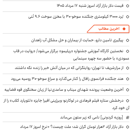
قیمت دلار بازار آزاد امروز شنبه ۱۷ مرداد ۱۴۰۵
بُرد ۳۰۰۰ کیلومتری جنگنده سوخو-۳۰ با مخزن سوخت ۹.۶ تُنی
آخرین مطالب
پیگیری تامین دارو، حمایت از بیماران و حل مشکل آب زاهدان
نخستین کارگاه آموزشی جشنواره «ریلیمو» برگزار می‌شود/ «روایت در قاب
عمودی» با حضور سه چهره سینمایی
از مزارشریف تا تهران؛ روایتگرانی که در میان آتش خبر را زنده نگه داشتند
هند جنگنده فرانسوی رافال را کنار می‌گذارد و سراغ سوخو-30 روسیه می‌رود
آخرین وضعیت پرونده شهدای میناب و ساعدی‌نیا از زبان سخنگوی قوه قضاییه
درخشش ستاره فیلم فرهادی در لوکارنو؛ ویرژینی افیرا جایزه «لئوپارد کلاب» را از
آن خود کرد
[روزبه کردونی] نامی که زیر ستون می‌ماند
دلار بازار آزاد ۲هزار تومان گران شد؛ علت چیست؟ +نرخ امروز ۱۷ مرداد