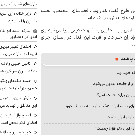
باران‌های شدید آغاز می
 این طرح گفت: غبارروبی، فضاسازی محیطی، نصب
وزیر خزانه‌داری آمری
نامه‌های پیش‌بینی‌شده است.
با ایران را اعلام کرد
سلامی و پاسخگویی به شبهات دینی برپا می‌شود.وی
بدرقه استاد ابوالقا
ابدی‌اش+تصاویر
ران خبر داد و افزود: این اقدام در راستای اجرای
.
احتمال تغییر میزبان
آبی‌ها به امارات می‌روند
 باشید
پدافند ایران سرنگون شد
نه خریداریم!
ای از جامعه تبدیل می‌شود
خطری بزرگ امنیت شهرون
بان وزارت خارجه آمریکا
بارش باران، رعدوبر
این مناطق را تهدید می‌
ای تنبیه ایران؛ کفگیر ترامپ به ته دیگ خورد!
ادعای وال‌استریت ژو
بار در ایران - است
اعضای ناتو قطعی است
ا در قبال «توافق» چیست؟
خبر خوب برای بازنش