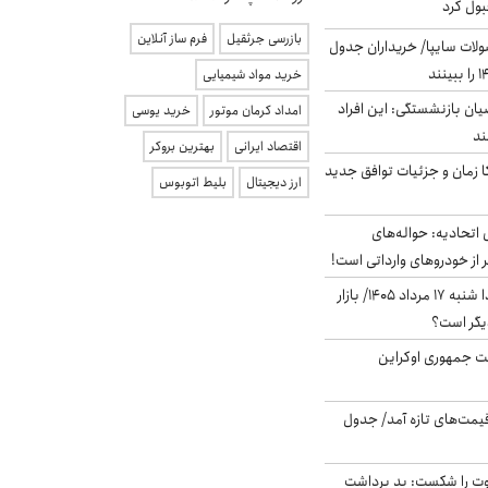
بول کرد
بازرسی جرثقیل
فرم ساز آنلاین
لات سایپا/ خریداران جدول
خرید مواد شیمیایی
یان بازنشستگی: این افراد
امداد کرمان موتور
خرید یوسی
اقتصاد ایرانی
بهترین بروکر
کا زمان و جزئیات توافق جدید
ارز دیجیتال
بلیط اتوبوس
تحادیه: حواله‌های
 از خودروهای وارداتی است!
پیش‌بینی بورس فردا شنبه ۱۷ مرداد ۱۴۰۵/ بازار
یگر است؟
ست جمهوری اوکراین
 قیمت‌های تازه آمد/ جدول
ت را شکست: بد برداشت