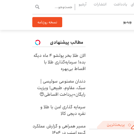
ی
یادداشت
انتشارات
آرشیو
ویدیو
نسخه روزنامه
مطالب پیشنهادی
الان طلا بخر پولشو 4 ماه دیگه
بده! سرمایه‌گذاری طلا با
اقساط بی‌بهره
دندان مصنوعی سوئیسی |
سبک، مقاوم، طبیعی! ویزیت
رایگان+پرداخت اقساطی😍
سرمایه گذاری امن با طلا و
نقره دیجی کالا
پربحث‌ترین
مسیر همراهی و گزارش عملکرد
گروه اسنپ در ۱۴۰۴