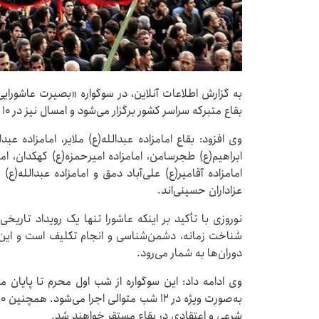
به گزارش اطلاعات آنلاین، در سوگواره «بصیرت عاشورای
بقاع متبرکه سراسر کشور برگزار می‌شود و امسال نیز در ۱۰ بقعه شاخص شهرستان ملایر اجرا خواهد شد.
وی افزود: بقاع امامزاده عبدالله(ع) ملایر، امامزاده عبدا
ابراهیم(ع) طجرسامن، امامزاده امیرحمزه(ع) کهکدان، امام
امامزاده آقامیر(ع) علی‌آباد دمق و امامزاده عبدالله(ع
عزاداران حسینی‌اند.
نوروزی با تأکید بر اینکه عاشورا تنها یک رویداد تار
شناخت زمانه، دشمن‌شناسی و انجام تکلیف است و این
دوران‌ها به شمار می‌رود.
وی ادامه داد: این سوگواره از شب اول محرم تا پایان ما
شرعی و اعتقادی در بقاع مستقر خواهند شد.