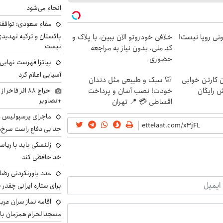
انجام می‌شود
مقام سعودی: توافقن
پاکستان و ترکیه تهدید
هی 800 میلیونی رویا نیست!
خلافی خودروتو الان ببین، با پلاک و
نیست
کد ملی، بدون نیاز به مراجعه
حضوری
پیاتزا فهرست نهایی 
آسیایی اعلام کرد
ن کارتن خوابی
🦷 سبک و طبیعی مثل دندان
حراج ۸۸ اثر ف
ش رایگان
خودت! نصب آسان و پرداخت
+تصاویر
اقساطی 💳 📍 تهران
ماجرای پرسپولیس و د
جدایی دفاع راست سرخ‌
زلنسکی باید با ریا
خداحافظی کند
عدد باورنکردنی رضای
برای ستاره ایرانی چقدر 
اقامه نماز سران عرب
مسجدالحرام همزمان با 