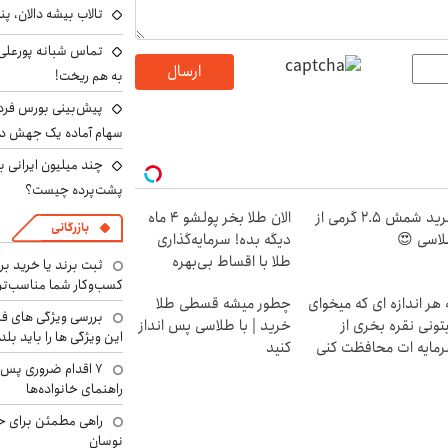
تالاب بیشه دالان، پن
تماس شبانه پورعلی‌گ
ارسال
به هم ریخت!
سهام آماده یک جهش د
پشت‌پرده چیست؟
خرید شمش 2.5 گرمی از
الان طلا بخر پولشو 4 ماه
بازرگانی
اسی 😍
دیگه بده! سرمایه‌گذاری
طلا با اقساط بی‌بهره
ثبت برند یا خرید برن
کسب‌وکار شما مناسب‌ت
 هر اندازه ای که میخوای
چطور میشه قسطی طلا
بررسی ویژگی های فن
تونی نقره بخری از
خرید | با طلاسی پس انداز
این ویژگی ها را باید بلد
مایه ات محافظت کنی
کنید
۷ اقدام ضروری پس 
راهنمای خانواده‌ها
راهی مطمئن برای ح
نوسان