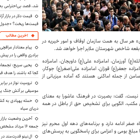
شد، قصد بی‌احترامی به 
قیمت‌ها ریخت؟ +جدول
آخرین مطالب
ی» هر سال به همت سازمان اوقاف و امور خیریه در
پیام معنادار عراقچی:
برادری واقعی را در پیش 
لله(ع) آورزمان، امامزاده علی(ع) داویجان، امامزاده
یحیی سریع: تجمعات 
زاده جعفر(ع) قوزان، امامزاده علی‌اصغر(ع) جوکار،
کجا که باشند را هدف قر
) سامن از جمله اماکنی هستند که آماده میزبانی از
ترومپت نواز در برابر
موسیقی بر آتش جنگ پیر
یخی نیست، گفت: بصیرت در فرهنگ عاشورا به معنای
حمله پهپادی به کشت
 مکتب، الگویی برای تشخیص حق از باطل در همه
دریای سیاه
آخرین وضعیت بازار ار
ه صفر ادامه دارد و برنامه‌های دهه اول محرم نیز
جمعه ۱۶ مرداد مشخص شد
به‌صورت ویژه در ۱۲ شب متوالی اجرا می‌شود. همچنین ۱۰ مبلغ بومی و اعزامی برای پاسخگویی به پرسش‌های
ال‌نینو قدرت‌مند در 