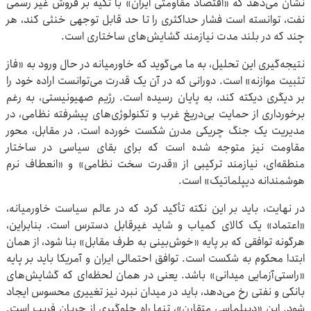
نشان می‌دهد که «اقتصاد مقاومتی ایران» با تکیه بر فروش غیر رسمی
نفت، توانسته است فشار حداکثری را تا حد قابل توجهی خنثی کند، هر
چند که در بلند مدت نیازمند گشایش‌های ساختاری است.
نتیجه‌گیری این تحلیل، به ما می‌گوید که خاورمیانه در حال ورود به «فاز
تثبیت موازنه» است. دورانی که در آن یک قدرت می‌توانست اراده‌ خود را
بر دیگری دیکته کند، به پایان رسیده است. رژیم صهیونیستی، به رغم
برخورداری از حمایت بی‌دریغ غرب و تکنولوژی‌های پیشرفته‌ نظامی، در
مدیریت یک جنگ چریکی مدرن شکست خورده است. در مقابل، محور
مقاومت نیز متوجه شده است که برای بقای سیاسی در ساختار
منطقه‌ای، نیازمند ترکیبی از «قدرت سخت نظامی» و «انعطاف نرم
هوشمندانه دیپلماتیک» است.
در نهایت، باید بر این نکته تأکید کرد که در عالم سیاست خاورمیانه،
«اعتماد» یک کالای کمیاب و شاید غیرقابل دسترس است. بنابراین،
هرگونه توافقی که بر پایه‌ «خوش‌بینی به طرف مقابل» بنا شود، از همان
ابتدا محکوم به شکست است. توافق احتمالی ایران و آمریکا باید بر پایه‌
«راستی‌آزمایی میدانی» باشد. یعنی در همان لحظه‌ای که گشایش‌های
بانکی و نفتی رخ می‌دهد، باید در میدان نبرد نیز تغییری محسوس ایجاد
شود. این «دیپلماسی متقارن»، تنها راه جلوگیری از جریان فریب است.