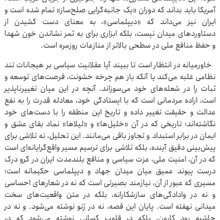
آمریکا باید بداند که دوران «یک جانبه‌گرایی صلح‌ساز» تمام شده است و
ایران نیز می‌داند که «دیپلماسی»، به معنای دست کشیدن از
دستاوردهای میدان نیست، بلکه ابزاری برای به ثمر نشاندن خون شهدا
و حفظ منافع ملی در سطحی بالاتر از منازعات روزمره است.
خاورمیانه در انتظار است تا ببیند آیا عقلانیت سیاسی بر هیجانات تند
نظامی غلبه می‌کند یا آنکه باز هم چرخه‌ خشونت، فرصت‌های توسعه و
ثبات را در شعله‌های خود می‌سوزاند. آنچه در این میان تغییرناپذیر
است، اراده‌ مردمانی است که با ایستادگی خود، معادله‌ قدرت را به نفع
عدالت و حقیقت تغییر داده و تاریخ این منطقه را با دست‌های خود
نگاشته‌اند؛ تاریخی که در آن «خلیل‌ها» و «لیلاها» نماد بقای عشق و
ایمان در برابر استبداد و تجاوز باقی می‌مانند. این تحلیل، نه تلاشی برای
پیش‌بینی دقیق آینده، بلکه تلاشی برای ترسیم مسیر واقع‌گرایانه‌ای است
که در آن، امنیت ملی، عزت سیاسی و منافع بلندمدت ایران در گرو درک
درست پیوند عمیق میان میدان جهاد و دیپلماسی حکیمانه است؛
مسیری که عبور از آن، نیازمند بصیرتی است که نه در شعارهای احساسی
و نه در وادادگی‌های سازشکارانه، بلکه در متن واقعیت‌های سخت
میدانی نهفته است. پایان این قصه، نه در ژنو نوشته می‌شود. و نه در
حاشیه رود کارون، بلکه در قلوب کسانی نوشته می‌شود که در