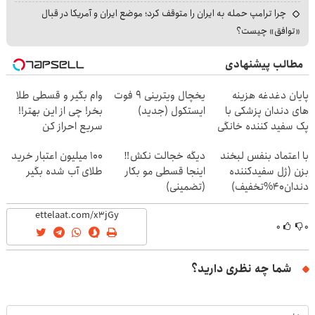
چرا ترامپ حمله به ایران را متوقف کرد؛ موضع ایران و آمریکا در قبال
«توافق» چیست؟
مطالب پیشنهادی
پایان دغدغه هزینه
یخچال ویترینی 9 فوت
وام بگیر و قسطی طلا
های دندان پزشکی با
ایستکول (جدید)
بخر! چی از این بهتر!!
پک سفید کننده خانگی
سریع احراز کن
با اعتماد بنفس لبخند
دیگه خجالت نکش‼️
100 میلیون اعتبار خرید
بزن (ژل سفیدکننده
اینجا قسطی مو بکار
طلای آب شده بگیر
دندان40%تخفیف)
(تضمینی)
۰
۰
شما چه نظری دارید؟