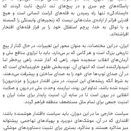
پاسگاه‌های چم سری و در پیچ‌های تند تاریخ، ثابت کردند که
«ایستادگی» تنها راه رسیدن به قله‌های کرامت انسانی است و هیچ
قدرتی فراتر از اراده‌ی ملت‌هایی نیست که زنجیرهای وابستگی را گسسته
و با توکل به خدا، پرچم استقلال خود را بر فراز قله‌های افتخار
افراشته‌اند.
ایران، در این مختصات، به عنوان محور این تغییرات، در حال گذار از پیچ
تاریخی بزرگ است و هر گامی که بر می‌دارد، باید با ترازوی منافع ملی و
آرمان‌های انقلاب سنجیده شود. راهی که آغاز شده، راهی پرخطر اما
امیدوارکننده است که انتهای آن، نویدبخش طلوع خاورمیانه‌ای است که
در آن صدای توپ‌ها جای خود را به صدای ساختن و پیشرفت می‌دهند،
به شرط آنکه ریشه‌های این امنیت، در متن اقتدار درون‌زا و عزت‌برون‌زا
تنیده شده باشد، تداوم این روند، نیازمند وحدت ملی در درون و صلابت
انقلابی در برون است تا در سایه‌ آن، امنیت پایدار برای ملت ایران و
امنیت جمعی برای تمام ملل مستضعف منطقه فراهم گردد.
سیاست خارجی ما در این دوران، باید سیاست «اقتدار هوشمند» باشد؛
اقتداری که در آن، موشک‌های دوربرد و پهپادهای تهاجمی، پیشتوانه‌
میز مذاکره هستند و مذاکره، بستری برای تثبیت دستاوردهای موشکی،