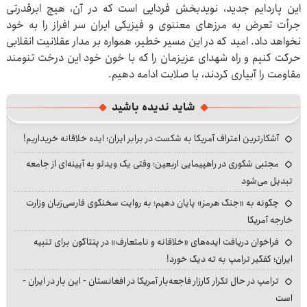
این پاردایم جدید، نویدبخش فردایی است که در آن، هیچ ابرقدرتی
جرأت تعرض به مرزهای معننوی و فیزیکی ایران سر افراز را به خود
نخواهد داد. امید که در این مسیر خطیر، همواره بر مدار عقلانیت انقلابی
حرکت کنیم و راه شهدای عزیزمان را که با خون خود این درخت تنومند
مقاومت را آبیاری کردند، با صلابت ادامه دهیم.
شاید ندیده باشید
آشکارترین اعتراف آمریکا به شکست در برابر ایران؛ ایده خلاقانه خریداریم!
مجتبی شکوری در راهپیمایی اربعین؛ وقتی یک ویدئو به آیینه‌ای از جامعه
تبدیل می‌شود
چگونه به «جنگ هرمز» پایان دهیم؛ به روایت سخنگوی فارسی‌زبان وزارت
خارجه آمریکا
فراخوان دریافت ایده‌های «خلاقانه و نامتعارف» در پنتاگون برای تنبیه
ایران؛ کفگیر ترامپ به ته دیگ خورد!
ترامپ در حال تکرار کارزار فاجعه‌بار آمریکا در افغانستان - این بار در ایران -
است