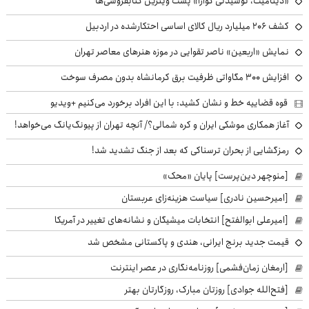
«دینامیت، نوشیدنی گوارا» پشت ویترین کتابفروشی‌ها
کشف ۲۰۶ میلیارد ریال کالای اساسی احتکارشده در اردبیل
نمایش «اربعین» ناصر تقوایی در موزه هنرهای معاصر تهران
افزایش ۳۰۰ مگاواتی ظرفیت برق کرمانشاه بدون مصرف سوخت
قوه قضاییه خط و نشان کشید: با این افراد برخورد می‌کنیم +ویدیو
آغاز همکاری موشکی ایران و کره شمالی؟/ آنچه تهران از پیونگ‌یانگ می‌خواهد!
رمزگشایی از بحران ترسناکی که بعد از جنگ تشدید شد!
[منوچهر دین‌پرست] پایان «محک»
[امیرحسین نادری] سیاست هزینه‌زای عربستان
[امیرعلی ابوالفتح] انتخابات میشیگان و نشانه‌های تغییر در آمریکا
قیمت جدید برنج ایرانی، هندی و پاکستانی مشخص شد
[ارمغان زمان‌فشمی] روزنامه‌نگاری در عصر اینترنت
[فتح‌الله جوادی] روزتان مبارک، روزگارتان بهتر