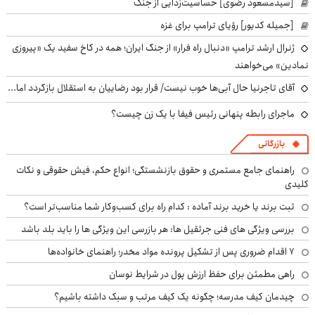
[سیدمسعود رضوی] حساسیت‌زدایی از جنگ
[جمیله کدیور] رؤیای ترامپ برای غزه
ژنرال ارشد ترامپ «دنبال راه فرار» از جنگ ایران؛ همه در کاخ سفید یک «پیروزی
نمادین» می‌خواهند
آقای تاجرنیا حال آبی‌ها خوب نیست/ قرار بود رضاییان به استقلال بازگردد اما...
ماجرای رابطه پنهانی رئیس فیفا با یک زن چیست؟
بازرگانی
راهنمای جامع مستمری و حقوق بازنشستگی؛ انواع حکم، فیش حقوقی و نکات
کلیدی
ثبت برند یا خرید برند آماده : کدام راه برای کسب‌وکار شما مناسب‌تر است؟
بررسی ویژگی های فنی جرثقیل ها: هر بازرسی این ویژگی ها را باید بلد باشد
۷ اقدام ضروری پس از تشکیل پرونده مواد مخدر؛ راهنمای خانواده‌ها
راهی مطمئن برای حفظ ارزش پول در شرایط نوسان
چیدمان کیف مدرسه؛ چگونه یک کیف مرتب و سبک داشته باشیم؟