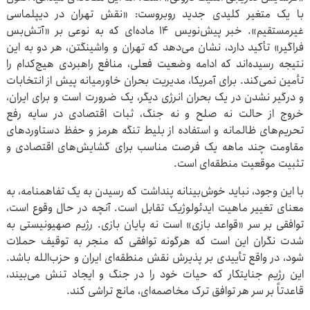
با یک متغیر کلیدی جدید روبروست: «نقش‌ تهران در دیپلماسی
غیرمستقیم». خبر پیش‌نویس ۱۴ ماده‌ای که به نوعی بر «آتش‌بس
فراگیر» تأکید دارد، نشان می‌دهد که تهران و واشینگتن، هر دو به این
نتیجه رسیده‌اند که ادامه‌ وضعیت فعلی، منافع راهبردی هیچ‌کدام را
تأمین نمی‌کند. برای آمریکا، مدیریت بحران خاورمیانه پیش از انتخابات
و درگیر نشدن در یک بحران انرژی دیگر، یک ضرورت است و برای ایران،
خروج از حالت نه صلح و نه جنگ، ثبات اقتصادی در سایه رفع
تحریم‌های ظالمانه و استفاده از بلیط تنگه هرمز و حفظ دستاوردهای
مقاومت چند ماهه یک فرصت مناسب برای گشایش‌های اقتصادی و
تثبیت موقعیت منطقه‌ای است.
با این وجود، نباید خوش‌بینانه پنداشت که رسیدن به یک تفاهمنامه، به
معنای تغییر ماهیت ایدئولوژیک تقابل است. آنچه در حال وقوع است،
توافقی بر سر «قواعد بازی» است نه پایان بازی. رژیم صهیونیستی به
شدت نگران این است که هرگونه توافقی که منجر به توقیف حملات
شود، در واقع تأییدی بر پذیرش نقش منطقه‌ای ایران و حزب‌الله باشد.
این رژیم جنایتکار که حیات خود را در جنگ و ایجاد تنش می‌بیند،
قاعدتاً بر سر هر توافق ترک مخاصمه‌ای، مانع تراشی کند.