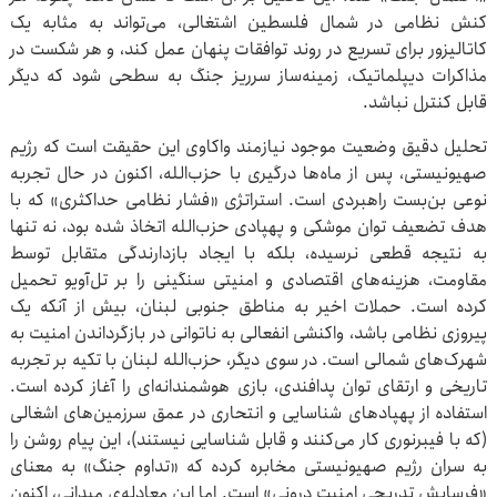
کنش نظامی در شمال فلسطین اشتغالی، می‌تواند به مثابه یک
کاتالیزور برای تسریع در روند توافقات پنهان عمل کند، و هر شکست در
مذاکرات دیپلماتیک، زمینه‌ساز سرریز جنگ به سطحی شود که دیگر
قابل کنترل نباشد.
تحلیل دقیق وضعیت موجود نیازمند واکاوی این حقیقت است که رژیم
صهیونیستی، پس از ماه‌ها درگیری با حزب‌الله، اکنون در حال تجربه‌
نوعی بن‌بست راهبردی است. استراتژی «فشار نظامی حداکثری» که با
هدف تضعیف توان موشکی و پهپادی حزب‌الله اتخاذ شده بود، نه تنها
به نتیجه‌ قطعی نرسیده، بلکه با ایجاد بازدارندگی متقابل توسط
مقاومت، هزینه‌های اقتصادی و امنیتی سنگینی را بر تل‌آویو تحمیل
کرده است. حملات اخیر به مناطق جنوبی لبنان، بیش از آنکه یک
پیروزی نظامی باشد، واکنشی انفعالی به ناتوانی در بازگرداندن امنیت به
شهرک‌های شمالی است. در سوی دیگر، حزب‌الله لبنان با تکیه بر تجربه
تاریخی و ارتقای توان پدافندی، بازی هوشمندانه‌ای را آغاز کرده است.
استفاده از پهپادهای شناسایی و انتحاری در عمق سرزمین‌های اشغالی
(که با فیبرنوری کار می‌کنند و قابل شناسایی نیستند)، این پیام روشن را
به سران رژیم صهیونیستی مخابره کرده که «تداوم جنگ» به معنای
«فرسایش تدریجی امنیت درونی» است. اما این معادله‌ی میدانی، اکنون