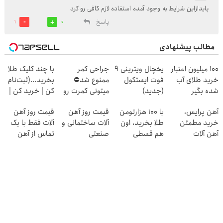
بایدازاین شرایط به وجود آمده استفاده لازم کافی رو کرد
پاسخ
1
0
مطالب پیشنهادی
100 میلیون اعتبار
یخچال ویترینی 9
جراحی کمر
با چند کلیک طلا
خرید طلای آب
فوت ایستکول
ممنوع شد⛔
بخرید...(ثبت‌نام
شده بگیر
(جدید)
میتونی کمرت رو
کن | خرید کن |
در منزل درمان
هدیه بگیر)
آهن پرایس،
با ۱۰۰ هزارتومن
قیمت روز آهن
قیمت روز آهن
کنی! 👈🏻
خرید مطمئن
طلا بخرید، اون
آلات ساختمانی و
آلات فقط با یک
پرسش‌نامه
آهن آلات
هم قسطی
صنعتی
تماس از آهن
پرایس