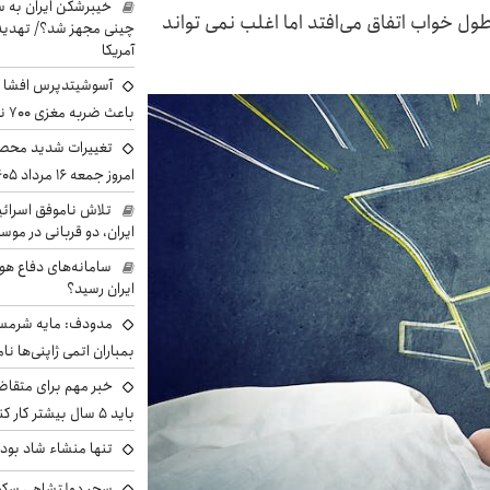
خیبرشکن ایران به س
ل خواب اتفاق می‌افتد اما اغلب نمی تواند
چینی مجهز شد؟/ تهدید 
آمریکا
آسوشیتدپرس افشا ک
باعث ضربه مغزی ۷۰۰ نظامی آمریکایی شد
تغییرات شدید محصو
امروز جمعه ۱۶ مرداد ۱۴۰۵ را ببینند
تلاش ناموفق اسرائی
ایران، دو قربانی در موس
سامانه‌های دفاع هو
ایران رسید؟
مدودف: مایه شرمسا
بمباران اتمی ژاپنی‌ها نام
خبر مهم برای متقاض
باید ۵ سال بیشتر کار کنند
تنها منشاء شاد بو
سحر دولتشاهی سکو