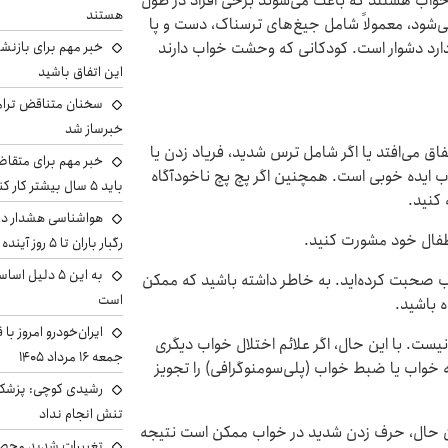
ابوس دو نوع اختلال خواب هستند که باعث می‌شوند برخی افراد در طول
هستند
‌شود، معمولاً شامل جیغ‌های ترسناک، دست و پا
رد دشوار است. کودکانی که وحشت خواب دارند
خبر مهم برای بازنش
این اتفاق باشید
سخنان متناقض ترامپ 
خبرساز شد
اق می‌افتد یا اگر شامل ترس شدید، فریاد زدن یا
خبر مهم برای متقاض
ایده خوبی است. همچنین اگر پچ پچ ناخودآگاه
باید ۵ سال بیشتر کار کنند
 کنید.
هواشناسی هشدار داد
اطفال خود مشورت کنید.
رگبار باران تا ۵ روز آینده
به این ۵ دلیل
صحبت کرده‌اید. به خاطر داشته باشید که ممکن
است
 باشید.
ایران‌خودرو امروز با
ت. با این حال، اگر علائم اختلال خواب دیگری
جمعه ۱۶ مرداد ۱۴۰۵
خواب یا ضبط خواب (پلی‌سومنوگرافی) را تجویز
رشیدی کوچی: پزشکیا
تنش انجام نداد
این حال، حرف زدن شدید در خواب ممکن است نتیجه
تغییرات شدید محصو