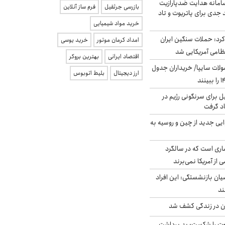
امانه هدایت ضدپارازیت
بازرسی جرثقیل
فرم ساز آنلاین
جدی برای پاتریوت و تاد
خرید مواد شیمیایی
رد: حملات سنگین ایران
امداد کرمان موتور
خرید یوسی
اقتصاد ایرانی
بهترین بروکر
لات سایپا/ خریداران جدول
ارز دیجیتال
بلیط اتوبوس
ل برای سرنگونی رژیم در
اد گرفت
ایی جدید از چین و روسیه به
ری است که در سالگرد
ی از آمریکا نمی‌برند
یان بازنشستگی: این افراد
دن در زندگی کشف شد
ت را شکست: بد برداشت