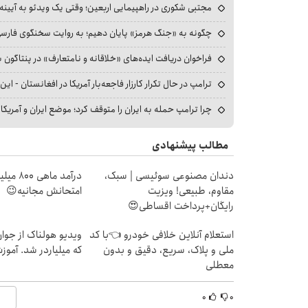
مجتبی شکوری در راهپیمایی اربعین؛ وقتی یک ویدئو به آیینه‌
چگونه به «جنگ هرمز» پایان دهیم؛ به روایت سخنگوی فارسی‌ز
فراخوان دریافت ایده‌های «خلاقانه و نامتعارف» در پنتاگون بر
ترامپ در حال تکرار کارزار فاجعه‌بار آمریکا در افغانستان - این 
چرا ترامپ حمله به ایران را متوقف کرد؛ موضع ایران و آمریک
مطالب پیشنهادی
دندان مصنوعی سوئیسی | سبک،
درآمد ما
مقاوم، طبیعی! ویزیت
امتحانش مجانیه😉
رایگان+پرداخت اقساطی😍
استعلام آنلاین خلافی خودرو 👈با کد
ویدیو هولناک از جوا
ملی و پلاک، سریع، دقیق و بدون
که میلیاردر شد. آموز
معطلی
۰
۰