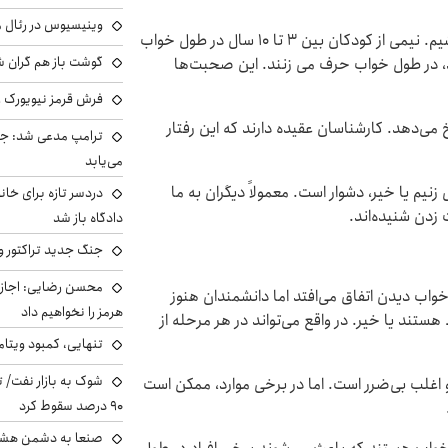
وینیسیوس در رئال م
همه ما ممکن است حرف زدن در خواب را تجربه کرده باشیم. نیمی از کودکان بین ۳ تا ۱۰ سال در طول خواب
گوشت باز هم گران شد
د و تعداد کمی از بزرگسالان حدود ۵ درصد، در طول خواب حرف می زنند. این صحبت‌ها
فرش قرمز نیویورک زی
ی‌دهد. کارشناسان عقیده دارند که این رفتار
ترامپ مدعی شد: جنگ
می‌یابد
 یا خیر، دشوار است. معمولاً دیگران به ما
دردسر تازه برای خانو
زدن شنیده‌اند.
دادگاه باز شد
جنگ جدید تراکتور و
محسن رضایی: اجازه 
ب دیدن اتفاق می‌افتد اما دانشمندان هنوز
هرمز را نخواهیم داد
ستند یا خیر. در واقع می‌تواند در هر مرحله از
تنهایی، کمبود ویتام
شوک به بازار نفت/ ت
 اغلب بی‌ضرر است. اما در برخی موارد، ممکن است
۹۰ درصد سقوط کرد
صنعا به دشمن هشدار