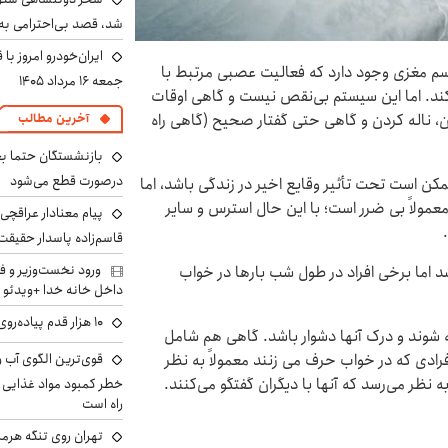
شد، قصد بی‌احترامی به 
ایران‌خودرو امروز با
سم مغزی وجود دارد که فعالیت عصبی مرتبط با
جمعه ۱۶ مرداد ۱۴۰۵
کند. اما این سیستم بی‌نقص نیست و گاهی اوقات
ردن، ناله کردن و گاهی حتی گفتار صحیح (گاهی راه
آخرین مطالب
بازنشستگان حتما بخ
درصورت قطع می‌شود
ن است تحت تأثیر وقایع اخیر در زندگی باشد، اما
مولاً بی ضرر است؛ با این حال استرس و سایر
پیام معنادار عراقچی د
قاسم‌زاده پاسدار حقیقت
ورود نخست‌وزیر و ف
 از ۳۰ ثانیه طول نمی کشد اما برخی افراد در طول شب بارها در خواب
داخل خانه خدا +ویدئو
۱۰ هزار قدم پیاده‌روی در روز فقط یک تخیل بود؟
ه شوند و درک آنها دشوار باشد. گاهی هم شامل
رادی که در خواب حرف می زنند معمولاً به نظر
نظر می‌رسد که آنها با دیگران گفتگو می‌کنند.
خطر کمبود مواد غذایی و 
راه است
تهران روی تنگه هرمز