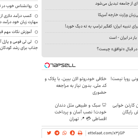
ای از جامعه تبدیل می‌شود
روانشناس خوب در ت
بان وزارت خارجه آمریکا
کسب درآمد دلاری از 
مهارت زبان خود درآمد د
ای تنبیه ایران؛ کفگیر ترامپ به ته دیگ خورد!
آموزش نکات مهم قبل 
بار در ایران - است
لی لی فومی و پازل آ
جذاب برای رشد کودکان
ا در قبال «توافق» چیست؟
هی 800 میلیونی رویا نیست!
خلافی خودروتو الان ببین، با پلاک و
کد ملی، بدون نیاز به مراجعه
حضوری
ن کارتن خوابی
🦷 سبک و طبیعی مثل دندان
ش رایگان
خودت! نصب آسان و پرداخت
اقساطی 💳 📍 تهران