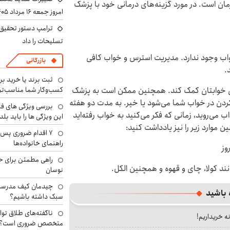
مان است. در مورد گزینه‌های درمانی خود با پزشک
امروز جمعه ۱۶ مرداد ۱۴۰۵ را ببینند
ترامپ دستور تحقیق 
تسلیحات را داد
ب وجود ندارد. مدیریت استرس و خواب کافی
بازرگانی
.
ثبت برند یا خرید برن
ای خوابتان کمک کند. همچنین ممکن است به پزشک
کسب‌وکار شما مناسب‌ت
دن در خواب شما می‌شود یا خیر. به مدت دو هفته
بررسی ویژگی های فن
می‌روید، زمانی که فکر می‌کنید به خواب رفته‌اید
این ویژگی ها را باید بلد
ن موارد زیر را نیز یادداشت کنید:
۷ اقدام ضروری پس 
راهنمای خانواده‌ها
وز
راهی مطمئن برای ح
د کولا، چای و قهوه و همچنین الکل.
نوسان
چیدمان کیف مدرسه؛
 باشید
سبک داشته باشیم؟
ناگفته‌های طلاق توا
نه خریداریم!
متخصص ضروری است؟