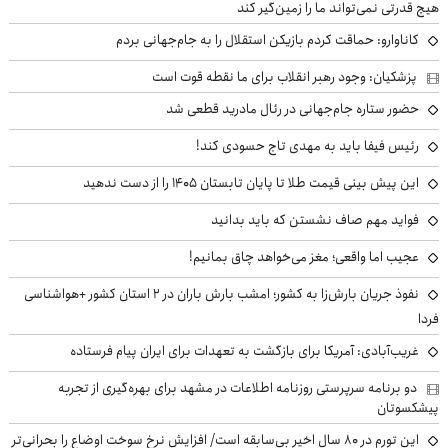
هیچ قدرتی نمی‌تواند ما را زمین‌گیر کند
کاناوارو: حماقت کردم بازیکن استقلال را به جام‌جهانی بردم
پزشکیان: وجود رهبر انقلاب برای ما نقطه قوت است
حضور ستاره جام‌جهانی در رئال مادرید قطعی شد
رئیس فیفا باید به مهدی تاج حسودی کند!
این پیش بینی قیمت طلا تا پایان تابستان ۱۴۰۵ را از دست ندهید
فواید مهم صاف نشستن که باید بدانید
عجیب اما واقعی؛ مغز می‌خواهد چاق بمانیم!
نفوذ جریان بارش‌زا به کشور؛ امشب بارش باران در ۲ استان کشور +هواشناسی
فردا
غریب‌آبادی: آمریکا برای بازگشت به تعهدات برای ایران پیام فرستاده
دو برنامه سرپرستی روزنامه اطلاعات در مشهد برای بهره‌گیری از تجربه
پیشکسوتان
این تورم در ۸۰ سال اخیر بی‌سابقه است/ افزایش نرخ سوخت اوضاع را بحرانی‌تر