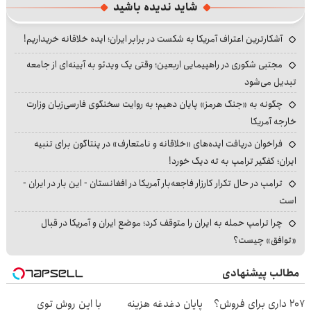
شاید ندیده باشید
آشکارترین اعتراف آمریکا به شکست در برابر ایران؛ ایده خلاقانه خریداریم!
مجتبی شکوری در راهپیمایی اربعین؛ وقتی یک ویدئو به آیینه‌ای از جامعه
تبدیل می‌شود
چگونه به «جنگ هرمز» پایان دهیم؛ به روایت سخنگوی فارسی‌زبان وزارت
خارجه آمریکا
فراخوان دریافت ایده‌های «خلاقانه و نامتعارف» در پنتاگون برای تنبیه
ایران؛ کفگیر ترامپ به ته دیگ خورد!
ترامپ در حال تکرار کارزار فاجعه‌بار آمریکا در افغانستان - این بار در ایران -
است
چرا ترامپ حمله به ایران را متوقف کرد؛ موضع ایران و آمریکا در قبال
«توافق» چیست؟
مطالب پیشنهادی
207 داری برای فروش؟
پایان دغدغه هزینه
با این روش توی