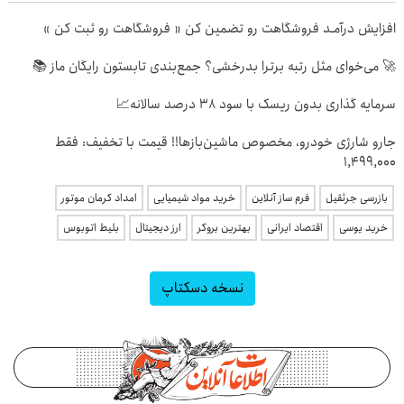
افزایش درآمـد فروشگاهت رو تضمین کن « فروشگاهت رو ثبت کن »
🚀 می‌خوای مثل رتبه برترا بدرخشی؟ جمع‌بندی تابستون رایگان ماز 📚
سرمایه گذاری بدون ریسک با سود 38 درصد سالانه📈
جارو شارژی خودرو، مخصوص ماشین‌باز‌ها!! قیمت با تخفیف: فقط
1,499,000
بازرسی جرثقیل
فرم ساز آنلاین
خرید مواد شیمیایی
امداد کرمان موتور
خرید یوسی
اقتصاد ایرانی
بهترین بروکر
ارز دیجیتال
بلیط اتوبوس
نسخه دسکتاپ