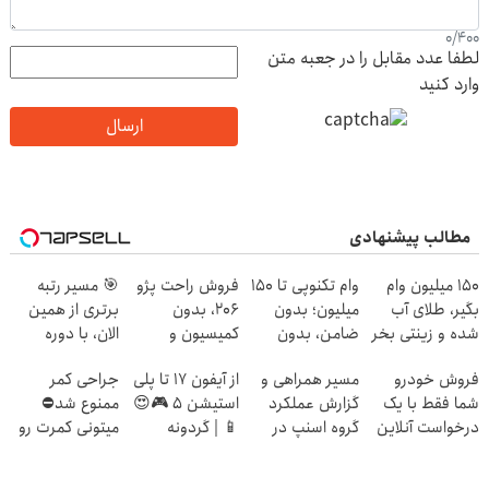
0
/
400
لطفا عدد مقابل را در جعبه متن
وارد کنید
ارسال
مطالب پیشنهادی
150 میلیون وام
وام تکنوپی تا ۱۵۰
فروش راحت پژو
🎯 مسیر رتبه
بگیر، طلای آب
میلیون؛ بدون
۲۰6، بدون
برتری از همین
شده و زینتی بخر
ضامن، بدون
کمیسیون و
الان، با دوره
دردسر
دردسر
رایگان ماز شروع
فروش خودرو
مسیر همراهی و
از آیفون 17 تا پلی
جراحی کمر
میشه!
شما فقط با یک
گزارش عملکرد
استیشن 5 🎮😍
ممنوع شد⛔
درخواست آنلاین
گروه اسنپ در
📱 | گردونه
میتونی کمرت رو
✔
۱۴۰۴
بچرخون جایزه
در منزل درمان
ببر
کنی! 👈🏻