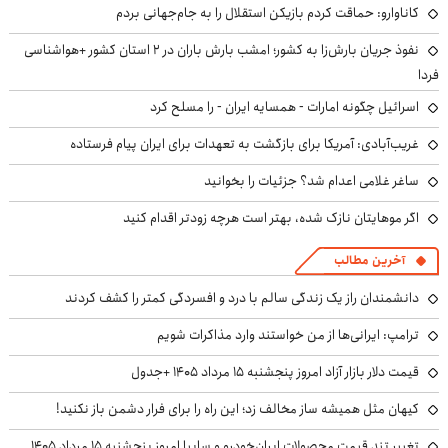
کاناوارو: حماقت کردم بازیکن استقلال را به جام‌جهانی بردم
نفوذ جریان بارش‌زا به کشور؛ امشب بارش باران در ۲ استان کشور +هواشناسی
فردا
اسرائیل چگونه امارات - همسایه ایران - را مسلح کرد
غریب‌آبادی: آمریکا برای بازگشت به تعهدات برای ایران پیام فرستاده
ساغر غلامی اعدام شد؟ جزئیات را بخوانید
اگر موهایتان نازک شده، بهتر است هرچه زودتر اقدام کنید
آخرین مطالب
دانشمندان راز یک زندگی سالم با درد و افسردگی کمتر را کشف کردند
ترامپ: ایرانی‌ها از من خواستند وارد مذاکرات شویم
قیمت دلار بازار آزاد امروز پنجشنبه ۱۵ مرداد ۱۴۰۵ +جدول
کیهان مثل همیشه ساز مخالف زد؛ این راه را برای فرار دشمن باز نکنید!
تغییر تند قیمت محصولات ایران‌خودرو و سایپا امروز پنجشنبه ۱۵ مرداد ۱۴۰۵