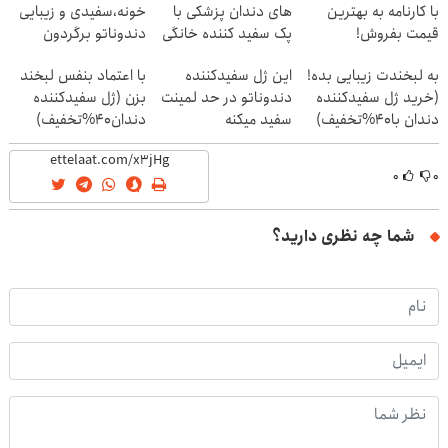
با کارنامه به بهترین
های دندان پزشکی با
خونه،سفیدی و زیبایی
قیمت بفروش!
پک سفید کننده خانگی
دندوناتو برگردون
(40%off)
به لبخندت زیبایی بده!
این ژل سفیدکننده
با اعتماد بنفس لبخند
(خرید ژل سفیدکننده
دندوناتو در حد لمینت
بزن (ژل سفیدکننده
دندان با40%تخفیف)
سفید میکنه
دندان40%تخفیف)
(40%تخفیف)
۰
۰
شما چه نظری دارید؟