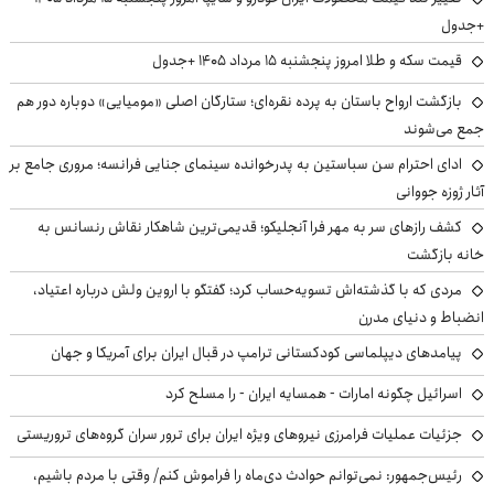
+جدول
قیمت سکه و طلا امروز پنجشنبه ۱۵ مرداد ۱۴۰۵ +جدول
بازگشت ارواح باستان به پرده نقره‌ای؛ ستارگان اصلی «مومیایی» دوباره دور هم
جمع می‌شوند
ادای احترام سن سباستین به پدرخوانده سینمای جنایی فرانسه؛ مروری جامع بر
آثار ژوزه جووانی
کشف رازهای سر به مهر فرا آنجلیکو؛ قدیمی‌ترین شاهکار نقاش رنسانس به
خانه بازگشت
مردی که با گذشته‌اش تسویه‌حساب کرد؛ گفتگو با اروین ولش درباره اعتیاد،
انضباط و دنیای مدرن
پیامدهای دیپلماسی کودکستانی ترامپ در قبال ایران برای آمریکا و جهان
اسرائیل چگونه امارات - همسایه ایران - را مسلح کرد
جزئیات عملیات فرامرزی نیروهای ویژه ایران برای ترور سران گروه‌های تروریستی
رئیس‌جمهور: نمی‌توانم حوادث دی‌ماه را فراموش کنم/ وقتی با مردم باشیم،