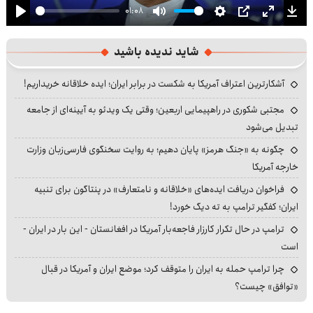
01:08
Play
Mute
Settings
PIP
Enter
Dow
fullscre
شاید ندیده باشید
آشکارترین اعتراف آمریکا به شکست در برابر ایران؛ ایده خلاقانه خریداریم!
مجتبی شکوری در راهپیمایی اربعین؛ وقتی یک ویدئو به آیینه‌ای از جامعه
تبدیل می‌شود
چگونه به «جنگ هرمز» پایان دهیم؛ به روایت سخنگوی فارسی‌زبان وزارت
خارجه آمریکا
فراخوان دریافت ایده‌های «خلاقانه و نامتعارف» در پنتاگون برای تنبیه
ایران؛ کفگیر ترامپ به ته دیگ خورد!
ترامپ در حال تکرار کارزار فاجعه‌بار آمریکا در افغانستان - این بار در ایران -
است
چرا ترامپ حمله به ایران را متوقف کرد؛ موضع ایران و آمریکا در قبال
«توافق» چیست؟