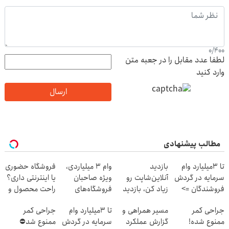
0
/
400
لطفا عدد مقابل را در جعبه متن
وارد کنید
ارسال
مطالب پیشنهادی
تا 3میلیارد وام
بازدید
وام ۳ میلیاردی،
فروشگاه حضوری
سرمایه در گردش
آنلاین‌شاپت رو
ویژه صاحبان
یا اینترنتی داری؟
فروشندگان =>
زیاد کن، بازدید
فروشگاه‌های
راحت محصول و
فروشگاهت رو
بالاتر = درآمد
آنلاین و حضوری
خدماتت رو
جراحی کمر
مسیر همراهی و
تا 3میلیارد وام
جراحی کمر
ثبت کن
بیشتر
بفروش
ممنوع شده!
گزارش عملکرد
سرمایه در گردش
ممنوع شد⛔