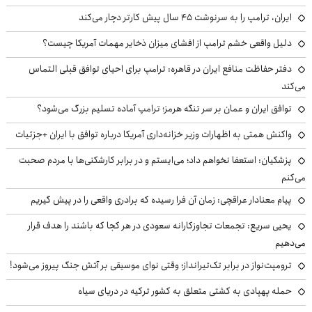
ایران، ترامپ را به سرنوشت ۴۵ سال پیش کارتر دچار می‌کند
دلیل واقعی خشم ترامپ از افشای میزان ذخایر مهمات آمریکا چیست؟
دفتر حفاظت منافع ایران در قاهره: ترامپ برای احیای توافق قبلی التماس
می‌کند
توافق ایران و عمان بر سر تنگه هرمز؛ ترامپ آماده تسلیم بزرگ می‌شود؟
واکنش همتی به اظهارات وزیر خزانه‌داری آمریکا درباره توافق با ایران +جزئیات
پزشکیان: استعفا نخواهم داد؛ می‌ایستم و در برابر کارشکنی‌ها با مردم صحبت
می‌کنم
پیام معنادار عراقچی: زمان آن فرا رسیده که برادری واقعی را در پیش گیریم
یحیی سریع: تجمعات تجاوزکارانه سعودی در هر کجا که باشند را هدف قرار
می‌دهیم
ترومپت‌نواز در برابر تک‌تیرانداز؛ وقتی نوای موسیقی بر آتش جنگ پیروز می‌شود!
حمله پهپادی به کشتی متعلق به کشور ترکیه در دریای سیاه