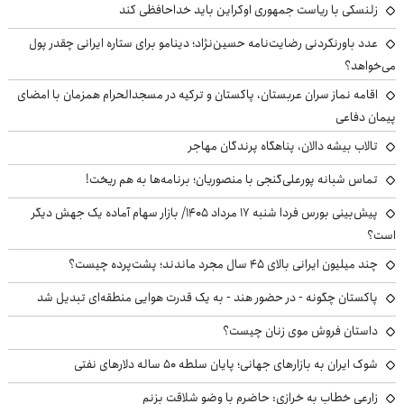
زلنسکی با ریاست جمهوری اوکراین باید خداحافظی کند
عدد باورنکردنی رضایت‌نامه حسین‌نژاد؛ دینامو برای ستاره ایرانی چقدر پول
می‌خواهد؟
اقامه نماز سران عربستان، پاکستان و ترکیه در مسجدالحرام همزمان با امضای
پیمان دفاعی
تالاب بیشه دالان، پناهگاه پرندگان مهاجر
تماس شبانه پورعلی‌گنجی با منصوریان؛ برنامه‌ها به هم ریخت!
پیش‌بینی بورس فردا شنبه ۱۷ مرداد ۱۴۰۵/ بازار سهام آماده یک جهش دیگر
است؟
چند میلیون ایرانی بالای ۴۵ سال مجرد ماندند؛ پشت‌پرده چیست؟
پاکستان چگونه - در حضور هند - به یک قدرت هوایی منطقه‌ای تبدیل شد
داستان فروش موی زنان چیست؟
شوک ایران به بازارهای جهانی؛ پایان سلطه ۵۰ ساله دلارهای نفتی
زارعی خطاب به خرازی: حاضرم با وضو شلاقت بزنم