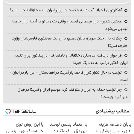
آشکارترین اعتراف آمریکا به شکست در برابر ایران؛ ایده خلاقانه خریداریم!
مجتبی شکوری در راهپیمایی اربعین؛ وقتی یک ویدئو به آیینه‌ای از جامعه
تبدیل می‌شود
چگونه به «جنگ هرمز» پایان دهیم؛ به روایت سخنگوی فارسی‌زبان وزارت
خارجه آمریکا
فراخوان دریافت ایده‌های «خلاقانه و نامتعارف» در پنتاگون برای تنبیه
ایران؛ کفگیر ترامپ به ته دیگ خورد!
ترامپ در حال تکرار کارزار فاجعه‌بار آمریکا در افغانستان - این بار در ایران -
است
چرا ترامپ حمله به ایران را متوقف کرد؛ موضع ایران و آمریکا در قبال
«توافق» چیست؟
مطالب پیشنهادی
پایان دغدغه هزینه
با اعتماد بنفس لبخند
با این روش توی
های دندان پزشکی با
بزن (ژل سفیدکننده
خونه،سفیدی و زیبایی