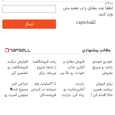
0
/
400
لطفا عدد مقابل را در جعبه متن
وارد کنید
ارسال
مطالب پیشنهادی
خودرو خودتو
فروش مغازه و
رشد فروشگاهت
افزایش درآمـد
راحت و سریع
آنلاین شاپ
از اینجا شروع
فروشگاهت رو
بفروش
خودت رو بالا ببر
می‌شه، برای
تضمین کن
درآمد بیشتر،
برای فروش
بازدید
تا 3میلیارد وام
جراحی کمر
آماده‌ای؟
بیشتر، همین
آنلاین‌شاپت رو
سرمایه در گردش
ممنوع شد⛔
حالا اقدام کن (
زیاد کن، بازدید
فروشندگان
میتونی کمرت رو
ثبت نام کن )
بالاتر = درآمد
در منزل درمان
بیشتر
کنی! 👈🏻
پرسش‌نامه