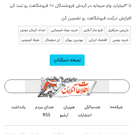
تا 3میلیارد وام سرمایه در گردش فروشندگان => فروشگاهت رو ثبت کن
افزایش درآمـد فروشگاهت رو تضمین کن
بازرسی جرثقیل
فرم ساز آنلاین
خرید مواد شیمیایی
امداد کرمان موتور
خرید یوسی
اقتصاد ایرانی
بهترین بروکر
ارز دیجیتال
بلیط اتوبوس
نسخه دسکتاپ
شبکه۱۰۰
صدسالگی
هم‌زبان
صدای مردم
یادداشت
انتشارات
آرشیو
RSS