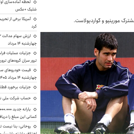
لحظه آماده‌سازی او
شلیک +عکس
آمریکا برخی از تحریم
شترک مورینیو و گواردیولاست.
کرد
چهارشنبه ۱۴ مرداد
جزئیات عملیات فرامر
ترور سران گروه‌های ترو
قیمت خودروهای سایپ
چهارشنبه ۱۴ مرداد ۱۴۰۵ را ببینید
جزئیات برخورد قطار 
حساب‌ شرکت ملی نف
کسانی این مبلغ را دریا
روحانی: بنا نیست ت
اختلاف داشته باشیم/ ره