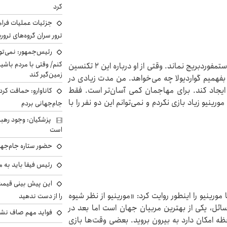
کرد
جزئیات عملیات فرامر
ترور سران گروه‌های ترو
رئیس‌جمهور: نمی‌تو
کنم/ وقتی با مردم باشیم
پیزارو در چلسی و بایرن مونیخ با هر ۲ نفر کار کرد اما در استمفوردبریج نماند. وقتی از او درباره این ۲ تکنسین
زمین‌گیر کند
ان می‌برد تا بفهمیم گواردیولا چه می‌خواهد. من مدت زیادی در
 ایجاد کند. برای مهاجمان کمی آسان‌تر است. فقط
کاناوارو: حماقت کردم
ینیو زیاد بازی نکردم و نمی‌توانم این دو نفر را با
جام‌جهانی بردم
پزشکیان: وجود رهبر
است
حضور ستاره جام‌جها
رئیس فیفا باید به 
 با BBC دوران کاری‌اش با مورینیو را اینطور روایت کرد: «مورینیو از نظر شیوه
را از دست ندهید
ائل، یکی از بهترین مربیان جهان است اما بعد در
فواید مهم صاف نشس
 امکان دارد به بیرون بروید. بعضی وقت‌ها بازی