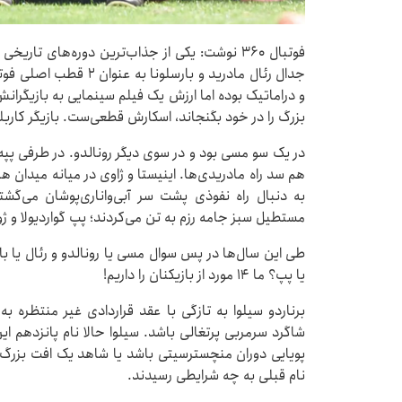
جدال رئال مادرید و بارس
و دراماتیک بوده اما ارزش یک فیلم سینمایی به بازیگران
بزرگ را در خود بگنجاند، اسکارش قطعی‌ست. بازیگر کاربلد ن
در یک سو مسی بود و در سوی دیگر رونالدو. در طرفی پپه 
هم سد راه مادریدی‌ها. اینیستا و ژاوی در میانه میدان هن
مستطیل سبز جامه رزم به تن می‌کردند؛ پپ گواردیولا و ژوز
طی این سال‌ها در پس سوال مسی یا رونالدو و رئال یا با
یا پپ؟ ما ۱۴ مورد از بازیکنان را داریم!
برناردو سیلوا به تازگی با عقد قراردادی غیر منتظره 
شاگرد سرمربی پرتغالی باشد. سیلوا حالا نام پانزدهم ای
نام قبلی به چه شرایطی رسیدند.