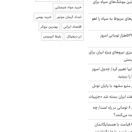
لین موشک‌های سپاه برای
خرید مواد شیمیایی
امداد کرمان موتور
خرید یوسی
‌های مربوط به سپاه را لغو
اقتصاد ایرانی
بهترین بروکر
ارزش سهام عدالت ۵۳۲هزار تومانی امروز
ارز دیجیتال
بلیط اتوبوس
زی نیروهای ویژه ایران برای
ریستی
ا تغییر کرد/ جدول امروز
مترو مشهد با پایان تونل
ت ایران بسته شد +جزییات
یارانه جدید ۶.۰۰۰.۰۰۰ تومانی در راه است/ چه
فت می‌کنند؟
ا قیامت با همسایگانمان
بر شهید بارها نگذاشتند