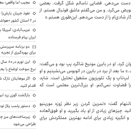
عجیب اما واقعی؛ مغ
 از دست می‌دهی. فضایی ناسالم شکل گرفت. بعضی
عویض می‌کرد. و من می‌گفتم عاشق فوتبال هستم. از
نفوذ جریان بارش‌زا 
در ۲ استان کشور +هواشناسی فردا
غریب‌آبادی: آمریکا 
ایران پیام فرستاده
دو برنامه سرپرستی 
برای بهره‌گیری از تجربه
این تور
‌ترین معلم خود عنوان کرد. او در بایرن مونیخ شاگرد پپ بود و می‌گفت:
نرخ سوخت اوضاع را بحرا
» ما بعد از برد در بایرن در اتوبوس می‌نشینیم و او
اتوبوس بازی را تماشا می‌کند و بعد در دفترش با ۲ لپ‌تاپ و یک تلویزیون مشغول تحلیل است. شاید
اگر موهایتان نازک ش
ا قضاوت نمی‌کنم. او بزرگ‌ترین معلمی است که
اقدام کنید
بازگشت گوزن زرد ایر
نهام گفت: «تمرین کردن زیر نظر ژوزه مورینیو
دستور پلمب پلاژ توس
د چیزهای زیادی از او یاد بگیرید و او فوق‌العاده
زیرساخت‌های مرز چی
و انگیزه زیادی برای ادامه بهترین عملکردش برای
طراحی می‌شود