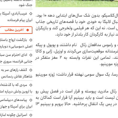
جنگ شود
غریب‌آبادی: آمریکا 
فوتبال ۳۶۰ نوشت: یکی از جذاب‌ترین دوره‌های تاریخی ال‌کلاسیکو، بدون شک سال‌های ابتدایی دهه ۱۰ بود.
ایران پیام فرستاده
لونا به عنوان ۲ قطب اصلی فوتبال لالیگا به خودی خود با قصه‌های تاریخی جذاب
ش است. نه این که هر فیلمی ولخرجی کند و بازیگران
آخرین مطالب
یاز به کارگردان کار بلدتر از خود دارد.
بازگشت ارواح باستان 
و راموس مدافعان رئال نام داشتند و پویول و پیکه
اصلی «مومیایی» دوباره
رمندانه موقعیت‌سازی می‌کردند و اوزیل، ژابی و کاکا
ادای احترام سن سبا
به دنبال راه نفوذی پشت سر آبی‌واناری‌پوشان می‌گشتند. تمامی این نفرات وابسته به ۲ مغز متفکر در
جنایی فرانسه؛ مروری جام
ه مورینیو.
کشف رازهای سر به مه
رسا، یک سوال سومی نهفته قرار داشت؛ ژوزه مورینیو
شاهکار نقاش رنسانس ب
مردی که با گذشته‌ا
به رئال مادرید پیوسته و قرار است در فصل پیش رو
با اروین ولش درباره اعت
ن لیست است و باید ببینیم آیا قرار است کماکان به
پیامدهای دیپلماسی 
پویایی دوران منچسترسیتی باشد یا شاهد یک افت بزرگ در پس یک انتقال پرحاشیه‌. حالا برویم و ببینیم ۱۳
ایران برای آمریکا و جهان
اسرائیل چگونه امارا