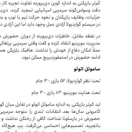
دقت وسواس‌گونه سرمربی اسپانیایی تمجید کرده. دی‌برو
جزئیات، وظایف بازیکنان و نحوه حرکت تیم با توپ و بد
در سیستم گواردیولا آزادی عمل وجود دارد اما این آزادی 
در نقطه مقابل، خاطرات دی‌بروینه از دوران حضورش د
مدیریت مورینیو انتقاد کرده و گفت وقتی سرمربی پرتغالی 
عملاً امکان دفاع از خودش را نداشت. هافبک بلژیکی همچ
ادامه حضورش در استمفوردبریج ممکن نبود.
ساموئل اتوئو
تحت نظر گواردیولا: ۵۲ بازی - ۳ جام
تحت هدایت مورینیو: ۸۳ بازی - ۳ جام
اید کم‌تر بازیکنی به اندازه ساموئل اتوئو در تقابل میان
کامرونی سال‌ها بعد انتقادات تندی را متوجه سرمربی ا
حضورش در بارسلونا شناخت کافی از رختکن نداشت و در
باتجربه، تصمیم‌هایی احساسی می‌گرفت. پپ هیچ‌گاه ح