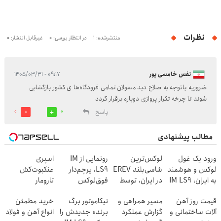
نظرات
منتشرشده: 1
در انتظار بررسی: 0
غیرقابل انتشار: 0
نفس خامسی پور
۰۹:۱۷ - ۱۴۰۵/۰۳/۳۱
ضروریه باتوجه به صلاح دید مسولان تمامی فرودگاه‌ها ی کشور بازگشایی
شوند تا چرخه تکرار پروازی دوباره برقرار گردد
پاسخ
0
0
مطالب پیشنهادی
ورود یک غول
لوکس‌ترین
رونمایی از IM
اسپری
لوکس و هوشمند
شاسی‌بلند EREV
LS9، پرچم‌دار
عنکبوت‌‌کش
به ایران، IM LS9
در ایران، توسط
فوق‌لوکس
تارومار
رسماً رونمایی
نیکا موتور
EREV وارد بازار
ازبین‌برنده انواع
قیمت روز آهن
مسیر همراهی و
نیکاموتور برگ
خرید مطمئن
شد
رونمایی شد!
ایران شد
عنکبوت
آلات ساختمانی و
گزارش عملکرد
برنده جدیدش را
انواع آهن و فولاد