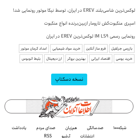
لوکس‌ترین شاسی‌بلند EREV در ایران، توسط نیکا موتور رونمایی شد!
اسپری عنکبوت‌‌کش تارومار ازبین‌برنده انواع عنکبوت
رونمایی رسمی IM LS9 لوکس‌ترین EREV در ایران
بازرسی جرثقیل
فرم ساز آنلاین
خرید مواد شیمیایی
امداد کرمان موتور
خرید یوسی
اقتصاد ایرانی
بهترین بروکر
ارز دیجیتال
بلیط اتوبوس
نسخه دسکتاپ
شبکه۱۰۰
صدسالگی
هم‌زبان
صدای مردم
یادداشت
انتشارات
آرشیو
RSS