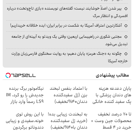
پیر شدن اصلاً خوشایند نیست؛ گفته‌های نویسنده «بازی تاج‌وتخت» درباره
افسردگی و انتظار مرگ
آشکارترین اعتراف آمریکا به شکست در برابر ایران؛ ایده خلاقانه خریداریم!
مجتبی شکوری در راهپیمایی اربعین؛ وقتی یک ویدئو به آیینه‌ای از جامعه
تبدیل می‌شود
چگونه به «جنگ هرمز» پایان دهیم؛ به روایت سخنگوی فارسی‌زبان وزارت
خارجه آمریکا
مطالب پیشنهادی
پایان دغدغه هزینه
با اعتماد بنفس لبخند
نیکاموتور برگ برنده
های دندان پزشکی با
بزن (ژل سفیدکننده
جدیدش را رو کرد، IM
پک سفید کننده خانگی
دندان40%تخفیف)
LS9 رسماً وارد بازار
ایران شد
تا 70 درصد تخفیف
به لبخندت زیبایی بده!
با این روش توی
محصولات جین وست +
(خرید ژل سفیدکننده
خونه،سفیدی و زیبایی
خرید در 4 قسط
دندان با40%تخفیف)
دندوناتو برگردون
(40%off)